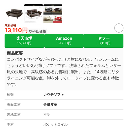
最安価格
13,110円
やや低価格
楽天市場
Amazon
ヤフー
15,690円
19,700円
13,110円
商品概要
コンパクトサイズながらゆったりと横になれる、ワンルームに
ちょうどいい2人掛けソファです。洗練されたフォルムとレザー
風の張地で、高級感のあるお部屋に演出。また、14段階にリク
ライニング可能な点、脚を外してロータイプに変わる点も特徴
です。
種類
カウチソファ
表面素材
合成皮革
裏地素材
不明
中材
ポケットコイル