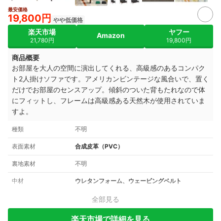
最安価格
9+
19,800円
やや低価格
楽天市場
ヤフー
Amazon
21,780円
19,800円
商品概要
お部屋を大人の空間に演出してくれる、高級感のあるコンパク
ト2人掛けソファです。アメリカンビンテージな風合いで、
置く
だけで
お部屋のセンスアップ。
傾斜のついた背もたれなので体
にフィットし、
フレームは高級感ある天然木が使用されていま
すよ。
種類
不明
表面素材
合成皮革（PVC）
裏地素材
不明
中材
ウレタンフォーム、ウェービングベルト
全部見る
楽天市場で詳細を見る