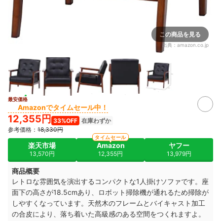
この商品を見る
出典：
amazon.co.jp
最安価格
Amazonでタイムセール中！
12,355円
33%OFF
在庫わずか
参考価格：
18,330円
タイムセール
楽天市場
Amazon
ヤフー
13,570円
12,355円
13,979円
商品概要
レトロな雰囲気を演出するコンパクトな1人掛けソファです。座
面下の高さが18.5cmあり、ロボット掃除機が通れるため掃除が
しやすくなっています。天然木のフレームとバイキャスト加工
の合皮により、落ち着いた高級感のある空間をつくれますよ。