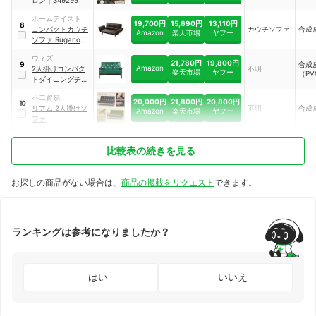
ホームテイスト
19,700円
15,690円
13,110円
8
コンパクトカウチ
カウチソファ
合成
Amazon
楽天市場
ヤフー
ソファ Rugano-
ルガーノ-
｜
SH-
ウィズ
07-RGN--BR---
21,780円
19,800円
合成
9
Amazon
2人掛けコンパク
不明
LF2
楽天市場
ヤフー
（PV
トダイニングチェ
ア
｜
vn001-2p
不二貿易
20,000円
21,800円
20,800円
10
リアム 2人掛けソ
不明
合成
Amazon
楽天市場
ヤフー
ファ
比較表の続きを見る
お探しの商品がない場合は、
商品の掲載をリクエスト
できます。
ランキングは参考になりましたか？
はい
いいえ