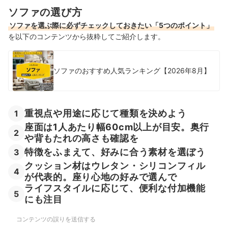
合皮ソファ全27商品おすすめ人気ランキング
ソファの選び方
ソファを選ぶ際に必ずチェックしておきたい「5つのポイント」
合皮ソファの売れ筋ランキングもチェック！
を以下のコンテンツから抜粋してご紹介します。
ソファのおすすめ人気ランキング【2026年8月】
重視点や用途に応じて種類を決めよう
1
座面は1人あたり幅60cm以上が目安。奥行
2
や背もたれの高さも確認を
特徴をふまえて、好みに合う素材を選ぼう
3
クッション材はウレタン・シリコンフィル
4
が代表的。座り心地の好みで選んで
ライフスタイルに応じて、便利な付加機能
5
にも注目
コンテンツの誤りを送信する