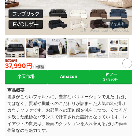
この商品を見る
出典：
store.shopping.yahoo.co.jp
最安価格
9+
37,990円
中価格
ヤフー
楽天市場
Amazon
37,990円
商品概要
飽きがこないフォルムに、豊富なバリエーションで見た目だけ
ではなく、質感や機能へのこだわりが詰まった人気の3人掛け
カウチソファです。お部屋への圧迫感を減らしつつ、くつろぎ
を残した絶妙なバランスで計算された設計となっています。レ
イアウトの変更は、座面のクッションを入れ替えるだけの簡単
作業なのも魅力です。