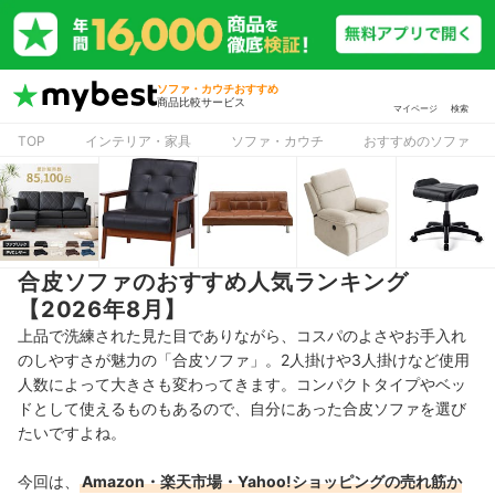
ソファ・カウチおすすめ
商品比較サービス
マイページ
検索
TOP
インテリア・家具
ソファ・カウチ
おすすめのソファ
合皮ソファのおすすめ人気ランキング
【2026年8月】
上品で洗練された見た目でありながら、コスパのよさやお手入れ
のしやすさが魅力の「合皮ソファ」。2人掛けや3人掛けなど使用
人数によって大きさも変わってきます。コンパクトタイプやベッ
ドとして使えるものもあるので、自分にあった合皮ソファを選び
たいですよね。
今回は、
Amazon・楽天市場・Yahoo!ショッピングの売れ筋か