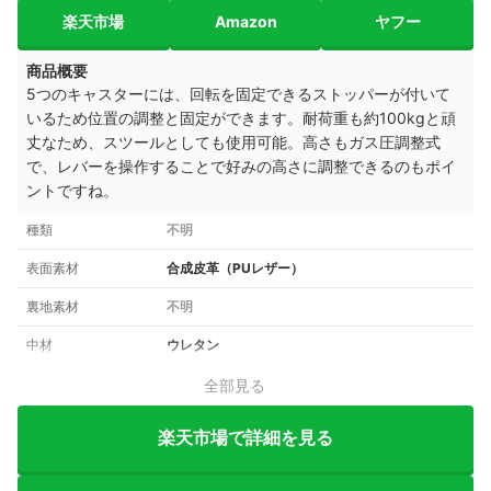
楽天市場
Amazon
ヤフー
商品概要
5つのキャスターには、回転を固定できるストッパーが付いて
いるため位置の調整と固定ができます。耐荷重も約100kgと頑
丈なため、スツールとしても使用可能。高さもガス圧調整式
で、レバーを操作することで好みの高さに調整できるのもポイ
ントですね。
種類
不明
表面素材
合成皮革（PUレザー）
裏地素材
不明
中材
ウレタン
全部見る
楽天市場で詳細を見る