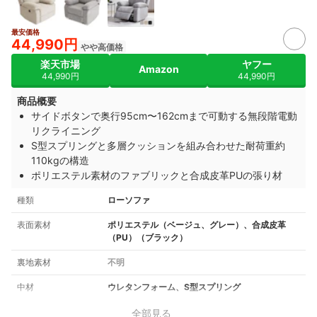
最安価格
44,990円
やや高価格
楽天市場
ヤフー
Amazon
44,990円
44,990円
商品概要
サイドボタンで奥行95cm〜162cmまで可動する無段階電動
リクライニング
S型スプリングと多層クッションを組み合わせた耐荷重約
110kgの構造
ポリエステル素材のファブリックと合成皮革PUの張り材
種類
ローソファ
表面素材
ポリエステル（ベージュ、グレー）、合成皮革
（PU）（ブラック）
裏地素材
不明
中材
ウレタンフォーム、S型スプリング
全部見る