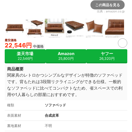
この商品を見る
出典：
amazon.co.jp
最安価格
7+
22,546円
中価格
楽天市場
Amazon
ヤフー
22,546円
25,800円
26,320円
商品概要
関家具のレトロかつシンプルなデザインが特徴のソファベッド
です。背もたれは3段階リクライニングができる仕様。一般的
なソファベッドに比べてコンパクトなため、省スペースでの利
用や1人暮らしの部屋におすすめです。
種類
ソファベッド
表面素材
合成皮革
裏地素材
不明