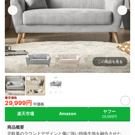
この商品を見る
出典：
store.shopping.yahoo.co.jp
最安価格
29,999円
中価格
ヤフー
楽天市場
Amazon
29,999円
商品概要
北欧風のラウンドデザインと傷に強い特殊生地を融合させた、