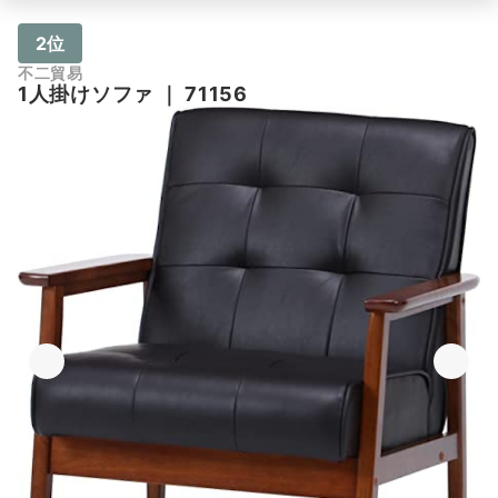
2位
不二貿易
1人掛けソファ
｜
71156