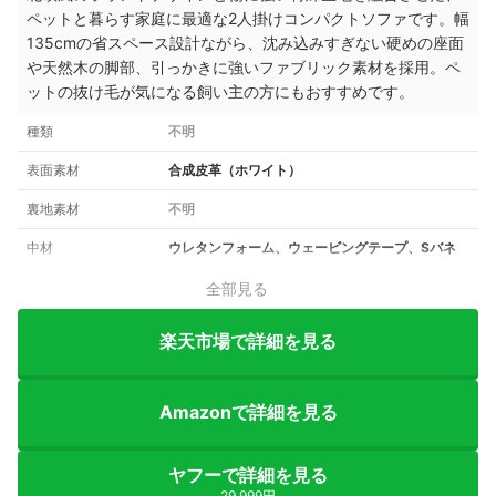
ペットと暮らす家庭に最適な2人掛けコンパクトソファです。幅
135cmの省スペース設計ながら、沈み込みすぎない硬めの座面
や天然木の脚部、引っかきに強いファブリック素材を採用。ペ
ットの抜け毛が気になる飼い主の方にもおすすめです。
種類
不明
表面素材
合成皮革（ホワイト）
裏地素材
不明
中材
ウレタンフォーム、ウェービングテープ、Sバネ
全部見る
楽天市場で詳細を見る
Amazonで詳細を見る
ヤフーで詳細を見る
29,999円