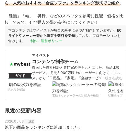
ら、人気のおすすめ「合皮ソファ」をランキング形式でご紹介
。
「種類」「幅」「奥行」などのスペックを参考に性能・価格を比
較してみて、ぜひ購入の際の参考にしてください！
本コンテンツはマイベストが独自の基準に基づき制作していますが、
EC
サイトやメーカー等から送客手数料を受領
しており、プロモーションを
含みます。
制作・運営ポリシー
マイベスト
コンテンツ制作チーム
徹底した自社検証と専門家の声をもとにした、商品比較
サービス。 月間3,000万以上のユーザーに向けて「コス
ガイド
メ」から「日用品」「家電」「金融サービス」まで、ベ
…続きを読む
ストな商品を選んでもらうために、毎日コンテンツを制
作中。
剤の吸水力を検証
コンテンツ制作チームのプロフィール
電動ネッククーラーの冷却力を検証
USBタイプCケー
最近の更新内容
2026.08.08
追加
以下の商品をランキングに追加しました。