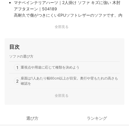
マナベインテリアハーツ｜2人掛け ソファ キズに強い 木肘
アフタヌーン｜504189
高耐久で傷がつきにくいEPUソフトレザーのソファです。内
部はSバネとウレタンでしっかり支え、耐荷重180kgの安定
全部見る
感ある座り心地を実現し、広めの座面と包み込む背もたれで
長時間でも快適に過ごせます。ブラックアイアン脚と木肘が
アクセントとなり、掃除しや…
目次
ソファの選び方
1
重視点や用途に応じて種類を決めよう
座面は1人あたり幅60cm以上が目安。奥行や背もたれの高さも
2
確認を
3
特徴をふまえて、好みに合う素材を選ぼう
全部見る
クッション材はウレタン・シリコンフィルが代表的。座り心地
4
の好みで選んで
選び方
ランキング
5
ライフスタイルに応じて、便利な付加機能にも注目