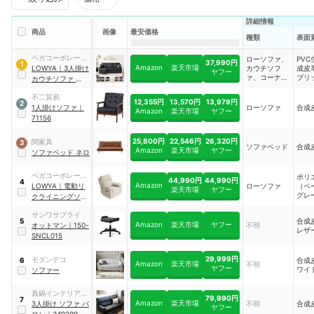
詳細情報
商品
画像
最安価格
種類
表面
ベガコーポレーシ
ローソファ、
PV
37,990円
1
Amazon
楽天市場
ョン
LOWYA
｜
3人掛け
カウチソフ
成皮
ヤフー
ァ、コーナー
ブリ
カウチソファ クッ
ソファ
地：
ション付き
｜
テル1
不二貿易
A083_F205_G121
12,355円
13,570円
13,979円
2
1人掛けソファ
｜
ローソファ
合成
1_2000I1
Amazon
楽天市場
ヤフー
71156
25,800円
22,546円
26,320円
関家具
3
ソファベッド
合成
Amazon
楽天市場
ヤフー
ソファベッド ネロ
ベガコーポレーシ
ポリ
44,990円
44,990円
4
Amazon
ョン
LOWYA
｜
電動リ
ローソファ
（ベ
楽天市場
ヤフー
グレ
クライニングソフ
成皮
ァ
｜
f103-g1003-
（ブ
サンワサプライ
100
合成
5
Amazon
楽天市場
ヤフー
オットマン
｜
150-
不明
レザ
SNCL015
29,999円
モダンデコ
合成
6
Amazon
楽天市場
不明
ヤフー
ワイ
ソファー
真鍋インテリアハ
79,990円
7
Amazon
楽天市場
ーツ
3人掛け ソファ バ
不明
合成
ヤフー
ロン
｜
349299