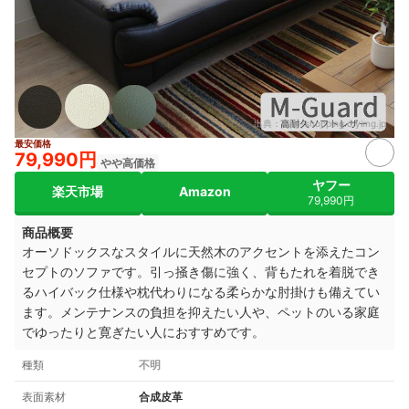
出典：
item-shopping.c.yimg.jp
最安価格
79,990円
やや高価格
ヤフー
楽天市場
Amazon
79,990円
商品概要
オーソドックスなスタイルに天然木のアクセントを添えたコン
セプトのソファです。引っ掻き傷に強く、背もたれを着脱でき
るハイバック仕様や枕代わりになる柔らかな肘掛けも備えてい
ます。メンテナンスの負担を抑えたい人や、ペットのいる家庭
でゆったりと寛ぎたい人におすすめです。
種類
不明
表面素材
合成皮革