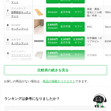
マット
アイメディア
表面・裏面：
7
Amazon
楽天市場
ヤフー
衝撃吸収キッチン
塩化ビニル樹
180
脂／本体：塩
マット
化ビニル樹脂
（発泡）
2,680円
Synabiz
8
楽天市場
ヤフー
PVC
45c
Amazon
キッチンマット
化学繊維（ポ
3,984円
2,305円
2,330円
カキウチ
9
リプロピレ
約24
Amazon
楽天市場
ヤフー
キッチンマット
ン）
サヤンサヤン
1,990円
10
楽天市場
ヤフー
マイクロファイバ
化学繊維
45c
Amazon
ーラグ
｜
NAGOMI
比較表の続きを見る
お探しの商品がない場合は、
商品の掲載をリクエスト
できます。
ランキングは参考になりましたか？