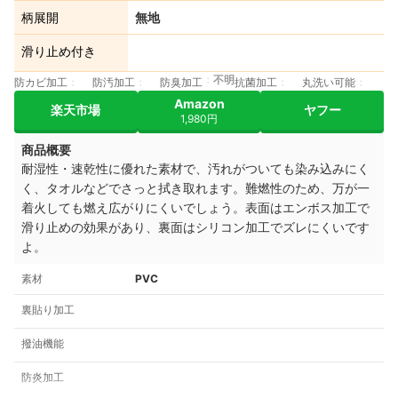
柄展開
無地
滑り止め付き
不明
防カビ加工
防汚加工
防臭加工
抗菌加工
丸洗い可能
Amazon
楽天市場
ヤフー
1,980円
商品概要
耐湿性・速乾性に優れた素材で、汚れがついても染み込みにく
く、タオルなどでさっと拭き取れます。難燃性のため、万が一
着火しても燃え広がりにくいでしょう。表面はエンボス加工で
滑り止めの効果があり、裏面はシリコン加工でズレにくいです
よ。
素材
PVC
裏貼り加工
撥油機能
防炎加工