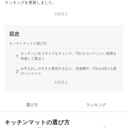
ランキングを更新しました。
全部見る
目次
キッチンマットの選び方
キッチンに合うサイズをチェック。汚れをカバーしたい範囲を
1
考慮して選ぼう
お手入れしやすさを重視するなら、洗濯機可・汚れが拭ける素
2
材がおすすめ
全部見る
足元の冷えや立ちっぱなしの疲れを和らげたいなら、厚みやク
3
ッション性に注目
4
快適性がアップする、プラスαの機能性もチェック
選び方
ランキング
5
おしゃれに見せたいなら、デザイン性にもこだわろう
キッチンマットの選び方
クッションキッチンマット全35商品おすすめ人気ランキング