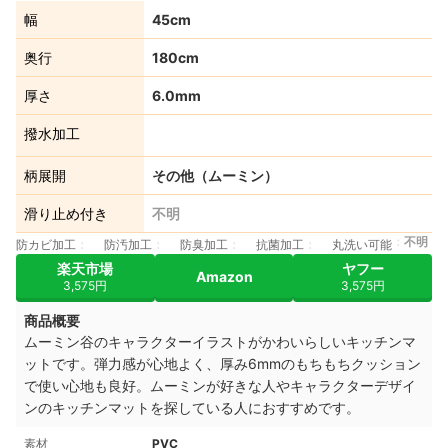
幅
45cm
奥行
180cm
厚さ
6.0mm
撥水加工
柄展開
その他（ムーミン）
滑り止め付き
不明
不明
防カビ加工
防汚加工
防臭加工
抗菌加工
丸洗い可能
楽天市場
ヤフー
Amazon
3,575円
3,575円
商品概要
ムーミン谷のキャラクターイラストがかわいらしいキッチンマ
ットです。弾力感が心地よく、厚み6mmのもちもちクッション
で使い心地も良好。ムーミンが好きな人やキャラクターデザイ
ンのキッチンマットを探している人におすすめです。
素材
PVC