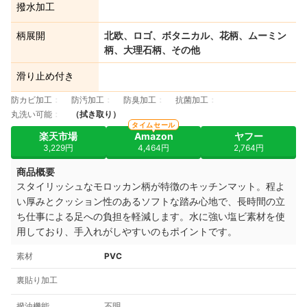
撥水加工
柄展開
北欧、ロゴ、ボタニカル、花柄、ムーミン
柄、大理石柄、その他
滑り止め付き
防カビ加工
防汚加工
防臭加工
抗菌加工
丸洗い可能
（拭き取り）
タイムセール
楽天市場
Amazon
ヤフー
3,229円
4,464円
2,764円
商品概要
スタイリッシュなモロッカン柄が特徴のキッチンマット。程よ
い厚みとクッション性のあるソフトな踏み心地で、長時間の立
ち仕事による足への負担を軽減します。水に強い塩ビ素材を使
用しており、手入れがしやすいのもポイントです。
素材
PVC
裏貼り加工
撥油機能
不明