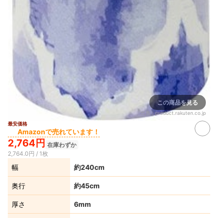
この商品を見る
出典：
product.rakuten.co.jp
最安価格
Amazonで売れています！
2,764円
在庫わずか
2,764.0円 / 1枚
幅
約240cm
奥行
約45cm
厚さ
6mm