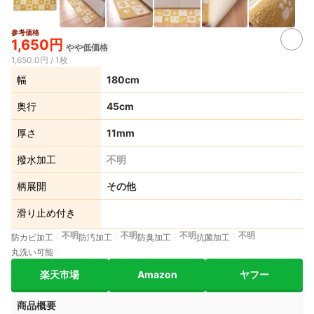
参考価格
2+
1,650円
やや低価格
1,650.0円 / 1枚
幅
180cm
奥行
45cm
厚さ
11mm
撥水加工
不明
柄展開
その他
滑り止め付き
不明
不明
不明
不明
防カビ加工
防汚加工
防臭加工
抗菌加工
丸洗い可能
楽天市場
Amazon
ヤフー
商品概要