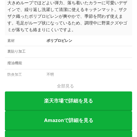
大きめループでほどよい弾力、
落ち着いたカラーに可愛いデザ
インで、繰り返し洗濯して清潔に使えるキッチンマット。ザク
ザク織ったポリプロピレンが爽やかで、季節を問わず使えま
す。
毛足がループ状になっているため、
調理中に野菜クズやゴ
ミが落ちても絡まりにくいですよ。
素材
ポリプロピレン
裏貼り加工
撥油機能
防炎加工
不明
全部見る
楽天市場で詳細を見る
Amazonで詳細を見る