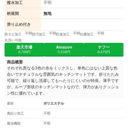
撥水加工
不明
柄展開
無地
滑り止め付き
不明
不明
不明
不明
防カビ加工
防汚加工
防臭加工
抗菌加工
丸洗い可能
楽天市場
Amazon
ヤフー
6,786円
5,538円
6,479円
商品概要
それぞれ異なる3色の糸をミックスし、単色にはない上質な色
合いでナチュラルな雰囲気のキッチンマットです。折りたたみ
可能で、繰り返し洗濯してもへたりにくいのが特長。薄手です
が、ループ形状のキッチンマットなので、弾力がありクッショ
ン性に優れています。
素材
ポリエステル
裏貼り加工
不明
撥油機能
不明