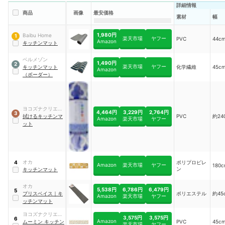
詳細情報
商品
画像
最安価格
素材
幅
1,980円
Baibu Home
1
楽天市場
ヤフー
PVC
44c
Amazon
キッチンマット
ベルメゾン
1,490円
2
楽天市場
ヤフー
キッチンマット
化学繊維
45c
Amazon
（ボーダー）
ヨコズナクリエー
4,464円
3,229円
2,764円
3
ション
拭けるキッチンマ
PVC
約24
Amazon
楽天市場
ヤフー
ット
オカ
ポリプロピレ
4
Amazon
楽天市場
ヤフー
180
ン
キッチンマット
オカ
5,538円
6,786円
6,479円
5
プリスベイス
｜
キ
ポリエステル
約45
Amazon
楽天市場
ヤフー
ッチンマット
ヨコズナクリエー
3,575円
3,575円
6
Amazon
ション
ムーミン キッチン
PVC
45c
楽天市場
ヤフー