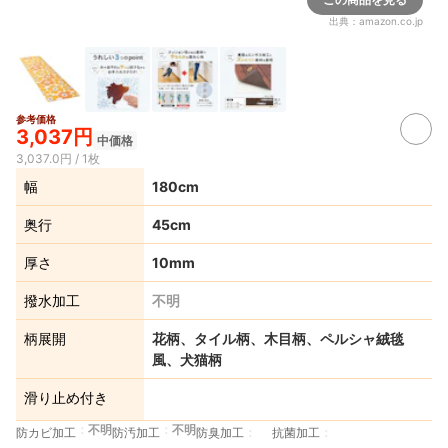
出典：
amazon.co.jp
参考価格
3,037円
中価格
3,037.0円 / 1枚
幅
180cm
奥行
45cm
厚さ
10mm
撥水加工
不明
柄展開
花柄、タイル柄、木目柄、ペルシャ絨毯
風、犬猫柄
滑り止め付き
不明
不明
防カビ加工
防汚加工
防臭加工
抗菌加工