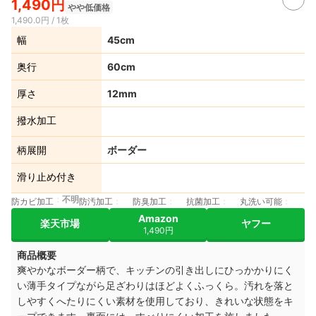
1,490円
やや低価格
1,490.0円 / 1枚
幅
45cm
奥行
60cm
厚さ
12mm
撥水加工
柄展開
ボーダー
滑り止め付き
不明
防カビ加工
防汚加工
防臭加工
抗菌加工
丸洗い可能
Amazon
楽天市場
ヤフー
1,490円
商品概要
爽やかなボーダー柄で、キッチンの引き出しにひっかかりにく
い薄手タイプながら足ざわりはほどよくふっくら。
汚れを落と
しやすくへたりにくい素材を使用しており、きれいな状態をキ