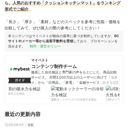
ら、人気のおすすめ「クッションキッチンマット」をランキング
形式でご紹介
。
「長さ」「厚さ」「素材」などのスペックを参考に性能・価格を
比較してみて、ぜひ購入の際の参考にしてください！
本コンテンツはマイベストが独自の基準に基づき制作していますが、
EC
サイトやメーカー等から送客手数料を受領
しており、プロモーションを
含みます。
制作・運営ポリシー
マイベスト
コンテンツ制作チーム
徹底した自社検証と専門家の声をもとにした、商品比較
サービス。 月間3,000万以上のユーザーに向けて「コス
ガイド
メ」から「日用品」「家電」「金融サービス」まで、ベ
…続きを読む
ストな商品を選んでもらうために、毎日コンテンツを制
作中。
剤の吸水力を検証
コンテンツ制作チームのプロフィール
電動ネッククーラーの冷却力を検証
USBタイプCケー
最近の更新内容
2026.08.09
更新