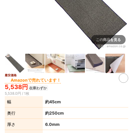
この商品を見る
出典：
amazon.co.jp
最安価格
3+
Amazonで売れています！
5,538円
在庫わずか
5,538.0円 / 1枚
幅
約45cm
奥行
約250cm
厚さ
6.0mm