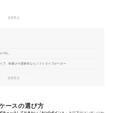
全部見る
=10L」
イプ、軽量さや柔軟性ならソフトタイプがベター
オープンタイプがおすすめ
全部見る
！
ング
ケースの選び方
ク！
ずチェックしておきたい「4つのポイント」
を以下のコンテンツか