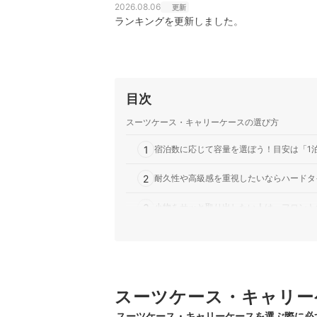
2026.08.06
更新
ランキングを更新しました。
目次
スーツケース・キャリーケースの選び方
1
宿泊数に応じて容量を選ぼう！目安は「1泊
2
耐久性や高級感を重視したいならハードタ
3
小物をサッと取り出したい人は、フロント
4
メーカー・ブランドで選ぶのもひとつの手
スリムスーツケース全12商品おすすめ人気ランキ
スーツケース・キャリー
スリムスーツケースの売れ筋ランキングもチェッ
スーツケース・キャリーケースを選ぶ際に必