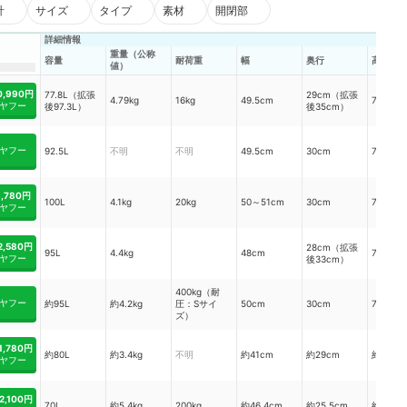
計
サイズ
タイプ
素材
開閉部
詳細情報
重量（公称
容量
耐荷重
幅
奥行
高さ
値）
0,990円
77.8L（拡張
29cm（拡張
4.79kg
16kg
49.5cm
77.5cm
ヤフー
後97.3L）
後35cm）
ヤフー
92.5L
不明
不明
49.5cm
30cm
75cm
6,780円
100L
4.1kg
20kg
50～51cm
30cm
77cm
ヤフー
2,580円
28cm（拡張
95L
4.4kg
48cm
75cm
ヤフー
後33cm）
400kg（耐
ヤフー
約95L
約4.2kg
圧：Sサイ
50cm
30cm
75cm
ズ）
1,780円
約80L
約3.4kg
不明
約41cm
約29cm
約75cm
ヤフー
2,100円
70L
約5.4kg
200kg
約46.4cm
約25.5cm
約75.3