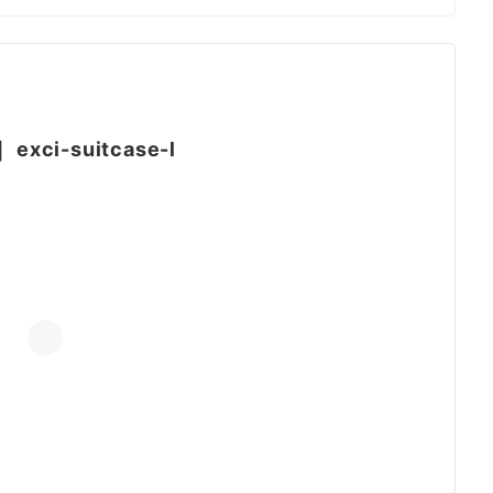
｜
exci-suitcase-l