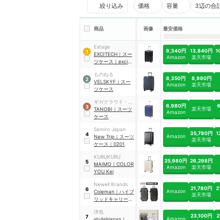
絞り込み
価格
容量
3辺の合
商品
画像
最安価格
Extage
9,340円
13,840円
1
1
EXCITECH
｜
スー
Amazon
楽天市場
ツケース
｜
exci-
suitcase-l
ものねる
8,350円
8,980円
2
VELSKYF
｜
スー
Amazon
楽天市場
ツケース
ギガクラウド・テ
6,980円
3
楽天市場
クノロジー・ジャ
TANOBI
｜
スーツ
Amazon
パン
ケース
Semiro Japan
35,780円
1
4
Amazon
New Trip
｜
スーツ
楽天市場
ケース
｜
0201
KURUKURU
25,980円
26,298円
5
MAIMO
｜
COLOR
Amazon
楽天市場
YOU Kei
Newell Brands
21,780円
2
6
Amazon
Coleman
｜
ハイブ
楽天市場
リッドキャリー
｜
60011
洋也
23,100円
2
7
Amazon
stylishjapan
｜