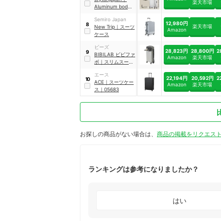
楽天市場
Aluminum body
suitcase
｜
absc-
Semiro Japan
1800
12,980円
8
楽天市場
New Trip
｜
スーツ
Amazon
ケース
ビーズ
28,823円
28,800円
2
9
BIBILAB
ビビファ
Amazon
楽天市場
ボ
｜
スリムスーツ
ケース
｜
LBB-
エース
800-GY
22,194円
20,592円
2
10
ACE
｜
スーツケー
Amazon
楽天市場
ス
｜
05683
お探しの商品がない場合は、
商品の掲載をリクエス
ランキングは参考になりましたか？
はい