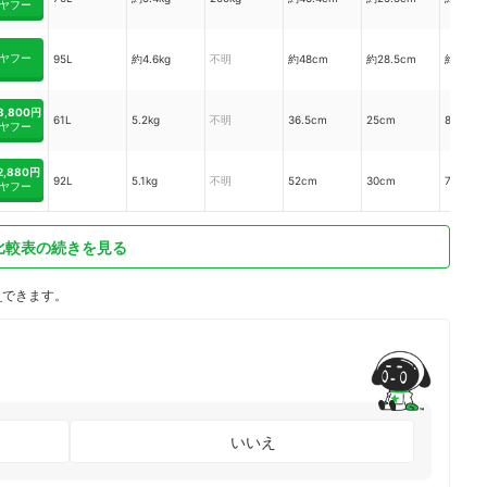
ヤフー
ヤフー
95L
約4.6kg
不明
約48cm
約28.5cm
約75cm
8,800円
61L
5.2kg
不明
36.5cm
25cm
87cm
ヤフー
2,880円
92L
5.1kg
不明
52cm
30cm
76cm
ヤフー
比較表の続きを見る
ト
できます。
いいえ