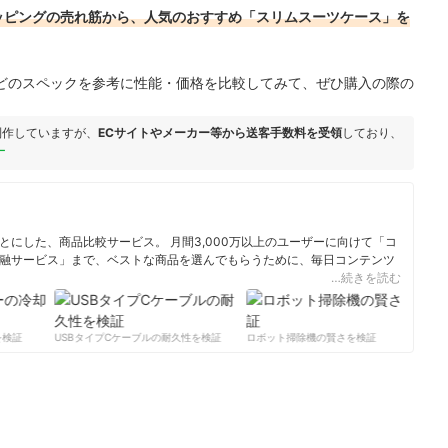
!ショッピングの売れ筋から、人気のおすすめ「スリムスーツケース」を
どのスペックを参考に性能・価格を比較してみて、ぜひ購入の際の
制作していますが、
ECサイトやメーカー等から送客手数料を受領
しており、
ー
にした、商品比較サービス。 月間3,000万以上のユーザーに向けて「コ
融サービス」まで、ベストな商品を選んでもらうために、毎日コンテンツ
…続きを読む
ィール
検証
USBタイプCケーブルの耐久性を検証
ロボット掃除機の賢さを検証
サ