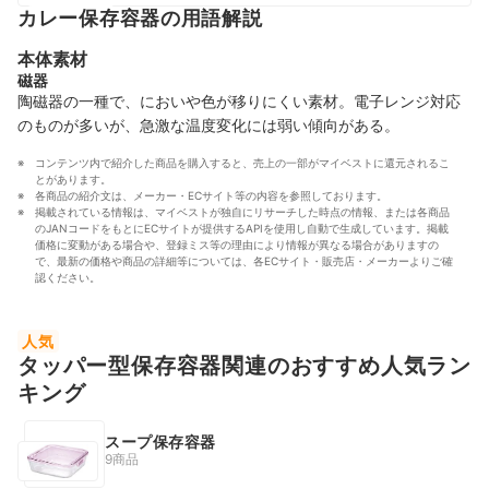
カレー保存容器の用語解説
本体素材
磁器
陶磁器の一種で、においや色が移りにくい素材。電子レンジ対応
のものが多いが、急激な温度変化には弱い傾向がある。
コンテンツ内で紹介した商品を購入すると、売上の一部がマイベストに還元されるこ
とがあります。
各商品の紹介文は、メーカー・ECサイト等の内容を参照しております。
掲載されている情報は、マイベストが独自にリサーチした時点の情報、または各商品
のJANコードをもとにECサイトが提供するAPIを使用し自動で生成しています。掲載
価格に変動がある場合や、登録ミス等の理由により情報が異なる場合がありますの
で、最新の価格や商品の詳細等については、各ECサイト・販売店・メーカーよりご確
認ください。
人気
タッパー型保存容器関連のおすすめ人気ラン
キング
スープ保存容器
9商品