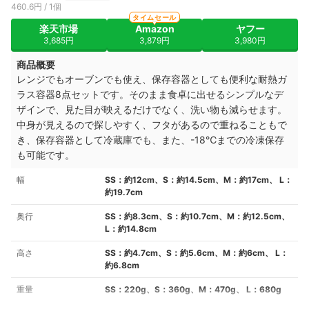
460.6円 / 1個
タイムセール
楽天市場
Amazon
ヤフー
3,685円
3,879円
3,980円
商品概要
レンジでもオーブンでも使え、保存容器としても便利な耐熱ガ
ラス容器8点セットです。そのまま食卓に出せるシンプルなデ
ザインで、見た目が映えるだけでなく、洗い物も減らせます。
中身が見えるので探しやすく、フタがあるので重ねることもで
き、保存容器として冷蔵庫でも、また、-18℃までの冷凍保存
も可能です。
幅
SS：約12cm、S：約14.5cm、M：約17cm、 L：
約19.7cm
奥行
SS：約8.3cm、S：約10.7cm、M：約12.5cm、
L：約14.8cm
高さ
SS：約4.7cm、S：約5.6cm、M：約6cm、 L：
約6.8cm
重量
SS：220g、S：360g、M：470g、 L：680g