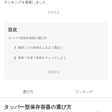
ランキングを更新しました。
全部見る
目次
タッパー型保存容器の選び方
1
素材ごとの特徴をふまえて選ぼう
2
角形？丸形？形状をチェックしよう
3
用途に合ったサイズをチョイス
全部見る
4
密閉性の高さが重要！パッキン・バルブの有無に注目
5
プラスαの便利な機能にも注目しよう
選び方
ランキング
カレー保存容器全8商品おすすめ人気ランキング
タッパー型保存容器の選び方
カレー保存容器の売れ筋ランキングもチェック！