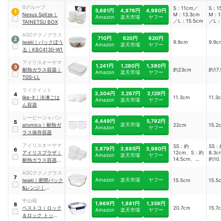
Gグループ
S：11cm／
S：1
5,681円
4,876円
4,980円
1
Nexus Spitze
｜
M：13.3cm
M：1
Amazon
楽天市場
ヤフー
／L：15.5cm
／L：
TAINETSU BOX
AGCテクノグラス
710円
620円
620円
2
iwaki
｜
パックぼう
9.9cm
9.9c
Amazon
楽天市場
ヤフー
る
｜
KBC4130-W1
アイリスオーヤマ
1,241円
1,280円
1,380円
3
耐熱ガラス容器
｜
約23cm
約17
Amazon
楽天市場
ヤフー
TGS-LL
ライクイット
3,304円
3,287円
3,129円
4
like-it
｜
冷凍ごは
11.3cm
11.3
Amazon
楽天市場
ヤフー
ん容器
シービージャパン
4,449円
5,792円
5
楽天市場
atomico
｜
耐熱ガ
22cm
15.2
Amazon
ヤフー
ラス保存容器
アイリスオーヤマ
SS：約
SS：
3,879円
3,685円
3,980円
6
アイリスプラザ
｜
12cm、S：約
8.3
Amazon
楽天市場
ヤフー
14.5cm、
約10
耐熱ガラス容器 8
M：約
M：
点セット
17cm、 L：
12.
AGCテクノグラス
7
約19.7cm
L：約
Amazon
楽天市場
ヤフー
iwaki
｜
密閉パック
15.5cm
15.5
&レンジ
｜
C3247HMMPW
中山福
1,969円
1,881円
1,359円
8
ベストコ
｜
ロック
20.7cm
15.7
Amazon
楽天市場
ヤフー
＆ロック トップク