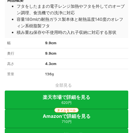
フタをしたままの電子レンジ加熱やフタを外してのオーブ
ン調理、食洗機での洗浄に対応
容量180mlの耐熱ガラス製本体と耐熱温度140度のオレフ
ィン系樹脂製フタ
積み重ね保存や不使用時の入れ子収納に対応する形状
幅
9.9cm
奥行
9.9cm
高さ
4.3cm
重量
136g
全部見る
楽天市場で詳細を見る
620円
タイムセール
Amazonで詳細を見る
710円