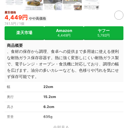
最安価格
4,449円
やや高価格
741.5円 / 1個
Amazon
ヤフー
楽天市場
4,449円
5,792円
商品概要
、食材の保存から調理、食卓への提供まで多用途に使える便利
な耐熱ガラス保存容器す。熱に強く変形しにくい耐熱ガラス製
で、電子レンジ・オーブン・食洗機に対応しており、調理の幅
を広げます。油分の多いカレーなども、色移りや汚れを気にせ
ず保存可能です。
幅
22cm
奥行
15.2cm
高さ
6.2cm
重量
635g
全部見る