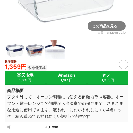
この商品を見る
出典：
amazon.co.jp
最安価格
1,359円
やや低価格
楽天市場
Amazon
ヤフー
1,881円
1,969円
1,359円
商品概要
フタを外して、オーブン調理にも使える耐熱ガラス容器。オー
ブン・電子レンジでの調理から冷凍室での保存まで、さまざま
な用途に使用できます。液もれ・においもれしにくい4点ロッ
ク、積み重ねても揺れにくい設計が特徴です。
幅
20.7cm