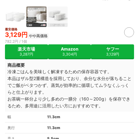
最安価格
3,129円
やや高価格
782.2円 / 1個
楽天市場
Amazon
ヤフー
3,287円
3,304円
3,129円
商品概要
冷凍ごはんを美味しく解凍するための保存容器です。
本品はザル型2重構造を採用しており、余分な水分が落ちること
でご飯がベタつかず、蒸気が効率的に循環してムラなくふっく
らと仕上がります。
お茶碗一杯分より少し多めの一膳分（160～200g）を保存でき
るため、多用途に活用したい方におすすめです。
幅
11.3cm
奥行
11.3cm
高さ
5.5cm