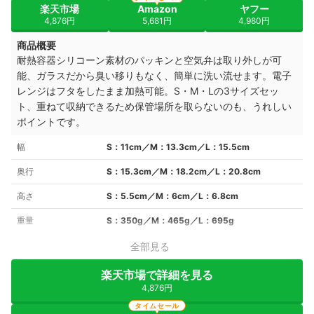
楽天市場
Amazon
ヤフー
4,876円
5,681円
4,980円
商品概要
耐熱容器シリコーン素材のパッキンと空気弁は取り外しが可
能、ガラスだから臭い移りもなく、簡単に洗い流せます。電子
レンジはフタをしたまま加熱可能。
S・M・Lの3サイズセッ
ト、重ねて収納できるため保管場所を取らないのも、うれしい
ポイントです。
幅
S：11cm／M：13.3cm／L：15.5cm
奥行
S：15.3cm／M：18.2cm／L：20.8cm
高さ
S：5.5cm／M：6cm／L：6.8cm
重量
S：350g／M：465g／L：695g
全部見る
楽天市場で詳細を見る
4,876円
タイムセール