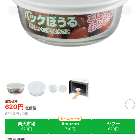
最安価格
620円
低価格
620.0円 / 1個
タイムセール
楽天市場
Amazon
ヤフー
620円
710円
620円
商品概要