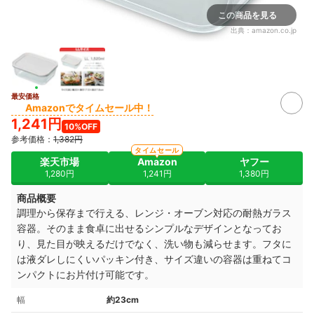
この商品を見る
出典：
amazon.co.jp
最安価格
Amazonでタイムセール中！
1,241円
10%OFF
参考価格：
1,382円
タイムセール
楽天市場
Amazon
ヤフー
1,280円
1,241円
1,380円
商品概要
調理から保存まで行える、レンジ・オーブン対応の耐熱ガラス
容器。
そのまま食卓に出せるシンプルなデザインとなってお
り、
見た目が映えるだけでなく、洗い物も減らせます。
フタに
は液ダレしにくいパッキン付き、
サイズ違いの容器は重ねてコ
ンパクトにお片付け可能です。
幅
約23cm