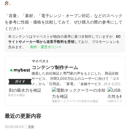
介
。
「容量」「素材」「電子レンジ・オーブン対応」などのスペック
を参考に性能・価格を比較してみて、ぜひ購入の際の参考にして
ください！
本コンテンツはマイベストが独自の基準に基づき制作していますが、
EC
サイトやメーカー等から送客手数料を受領
しており、プロモーションを
含みます。
制作・運営ポリシー
マイベスト
コンテンツ制作チーム
徹底した自社検証と専門家の声をもとにした、商品比較
サービス。 月間3,000万以上のユーザーに向けて「コス
ガイド
メ」から「日用品」「家電」「金融サービス」まで、ベ
…続きを読む
ストな商品を選んでもらうために、毎日コンテンツを制
作中。
剤の吸水力を検証
コンテンツ制作チームのプロフィール
電動ネッククーラーの冷却力を検証
USBタイプCケー
最近の更新内容
2026.08.05
更新