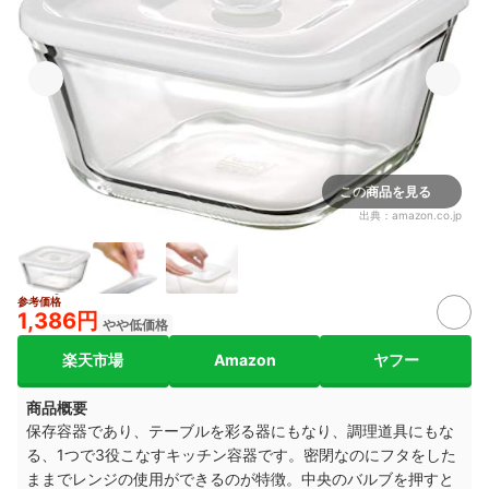
この商品を見る
出典：
amazon.co.jp
参考価格
1,386円
やや低価格
楽天市場
Amazon
ヤフー
商品概要
保存容器であり、テーブルを彩る器にもなり、調理道具にもな
る、1つで3役こなすキッチン容器です。密閉なのにフタをした
ままでレンジの使用ができるのが特徴。中央のバルブを押すと