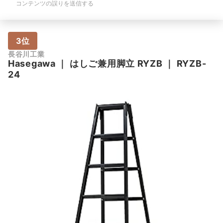
コンテンツの誤りを送信する
3位
長谷川工業
Hasegawa
｜
はしご兼用脚立 RYZB
｜
RYZB-
24