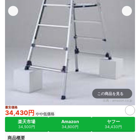
この商品を見る
出典：
amazon.co.jp
最安価格
34,430円
やや低価格
楽天市場
Amazon
ヤフー
34,500円
34,800円
34,430円
商品概要