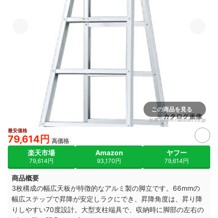
この商品を見る
出典：
item.rakuten.co.jp
最安価格
79,614円
高価格
楽天市場
Amazon
ヤフー
79,614円
93,170円
79,614円
商品概要
3枚構成の幅広天板が特徴的なアルミ製の脚立です。66mmの
幅広ステップで昇降が安定しラクにでき、昇降角度は
、昇り降
りしやすい70度設計。
大型支柱端具で、収納時に脚部の左右の