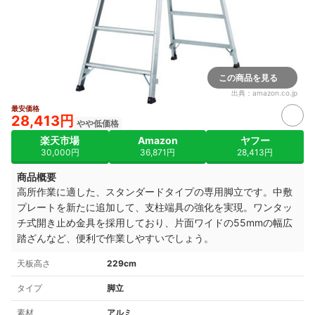
この商品を見る
出典：
amazon.co.jp
最安価格
28,413円
やや低価格
楽天市場
Amazon
ヤフー
30,000円
36,871円
28,413円
商品概要
高所作業に適した、スタンダードタイプの専用脚立です。中敷
プレートを新たに追加して、支柱端具の強化を実現。ワンタッ
チ式開き止め金具を採用しており、片面ワイドの55mmの幅広
踏ざんなど、便利で作業しやすいでしょう。
天板高さ
229cm
タイプ
脚立
素材
アルミ