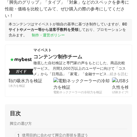
「脚先のグリップ」「タイプ」「対象」などのスペックを参考に
性能・価格を比較してみて、ぜひ購入の際の参考にしてくださ
い！
本コンテンツはマイベストが独自の基準に基づき制作していますが、
EC
サイトやメーカー等から送客手数料を受領
しており、プロモーションを
含みます。
制作・運営ポリシー
マイベスト
コンテンツ制作チーム
徹底した自社検証と専門家の声をもとにした、商品比較
サービス。 月間3,000万以上のユーザーに向けて「コス
ガイド
メ」から「日用品」「家電」「金融サービス」まで、ベ
…続きを読む
ストな商品を選んでもらうために、毎日コンテンツを制
作中。
剤の吸水力を検証
コンテンツ制作チームのプロフィール
電動ネッククーラーの冷却力を検証
USBタイプCケー
目次
脚立の選び方
1
使用目的に合わせて脚立の形状を選ぼう