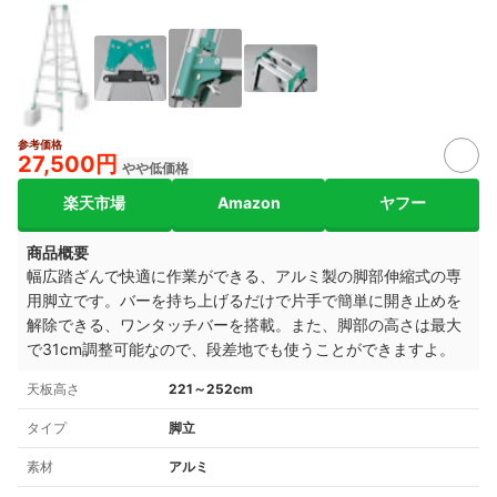
参考価格
27,500円
やや低価格
楽天市場
Amazon
ヤフー
商品概要
幅広踏ざんで快適に作業ができる、アルミ製の脚部伸縮式の専
用脚立です。バーを持ち上げるだけで片手で簡単に開き止めを
解除できる、ワンタッチバーを搭載。また、脚部の高さは最大
で31cm調整可能なので、段差地でも使うことができますよ。
天板高さ
221～252cm
タイプ
脚立
素材
アルミ