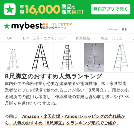
脚立・はしごおすすめ
商品比較サービス
マイページ
検索
TOP
DIY・工具・エクステリア
作業用品
脚立・はしご
8尺脚立のおすすめ人気ランキング
屋内外での高所作業が必要な建築業者や電気技師、木工家具製造
業者などプロの現場で使われることが多い「8尺脚立」。段差のあ
る場所での使用も考慮し、伸縮機能の有無も含め取り扱いやすい8
尺脚立を選びたいですよね。
今回は、
Amazon・楽天市場・Yahoo!ショッピングの売れ筋か
ら、人気のおすすめ「8尺脚立」をランキング形式でご紹介
。