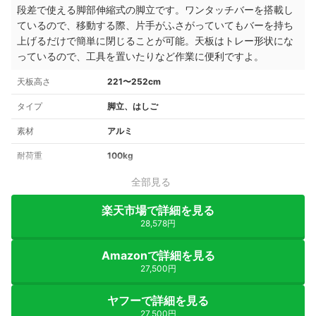
段差で使える脚部伸縮式の脚立です。ワンタッチバーを搭載し
ているので、移動する際、片手がふさがっていてもバーを持ち
上げるだけで簡単に閉じることが可能。天板はトレー形状にな
っているので、工具を置いたりなど作業に便利ですよ。
天板高さ
221〜252cm
タイプ
脚立、はしご
素材
アルミ
耐荷重
100kg
全部見る
楽天市場で詳細を見る
28,578円
Amazonで詳細を見る
27,500円
ヤフーで詳細を見る
27,500円