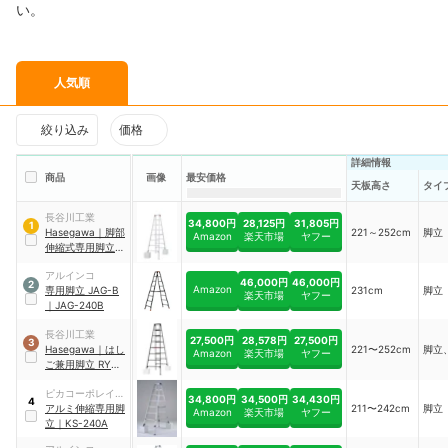
い。
人気順
絞り込み
価格
詳細情報
商品
画像
最安価格
天板高さ
タイ
長谷川工業
34,800円
28,125円
31,805円
1
Hasegawa
｜
脚部
221～252cm
脚立
Amazon
楽天市場
ヤフー
伸縮式専用脚立
｜
RYZ-24c
アルインコ
46,000円
46,000円
2
Amazon
専用脚立 JAG-B
231cm
脚立
楽天市場
ヤフー
｜
JAG-240B
長谷川工業
27,500円
28,578円
27,500円
3
Hasegawa
｜
はし
221〜252cm
脚立
Amazon
楽天市場
ヤフー
ご兼用脚立 RYZB
｜
RYZB-24
ピカコーポレイシ
34,800円
34,500円
34,430円
4
ョン
アルミ伸縮専用脚
211〜242cm
脚立
Amazon
楽天市場
ヤフー
立
｜
KS-240A