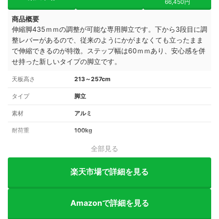
66,450円
商品概要
伸縮脚435ｍｍの調整が可能な専用脚立です。下から3段目に調
整レバーがあるので、従来のようにかがまなくても立ったまま
で伸縮できるのが特徴。ステップ幅は60ｍｍあり、安心感を併
せ持った新しいタイプの脚立です。
天板高さ
213～257cm
タイプ
脚立
素材
アルミ
耐荷重
100kg
全部見る
楽天市場で詳細を見る
Amazonで詳細を見る