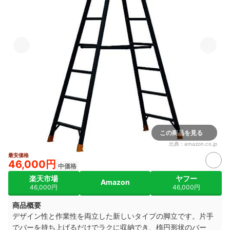
この商品を見る
出典：
amazon.co.jp
最安価格
46,000円
中価格
楽天市場
ヤフー
Amazon
46,000円
46,000円
商品概要
デザイン性と作業性を両立した新しいタイプの脚立です。片手
でバーを持ち上げるだけでラクに収納でき、楕円形状のバー