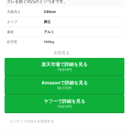
ズレを防ぐ凹凸のミゾつきです。
天板高さ
240cm
タイプ
脚立
素材
アルミ
耐荷重
160kg
全部見る
楽天市場で詳細を見る
79,614円
Amazonで詳細を見る
93,170円
ヤフーで詳細を見る
79,614円
コンテンツの誤りを送信する