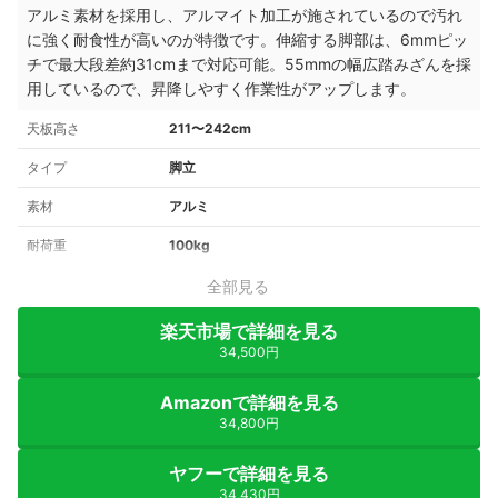
アルミ素材を採用し、アルマイト加工が施されているので汚れ
に強く耐食性が高いのが特徴です。伸縮する脚部は、6mmピッ
チで最大段差約31cmまで対応可能。
55mmの幅広踏みざんを採
用しているので、
昇降しやすく作業性がアップします。
天板高さ
211〜242cm
タイプ
脚立
素材
アルミ
耐荷重
100kg
全部見る
楽天市場で詳細を見る
34,500円
Amazonで詳細を見る
34,800円
ヤフーで詳細を見る
34,430円