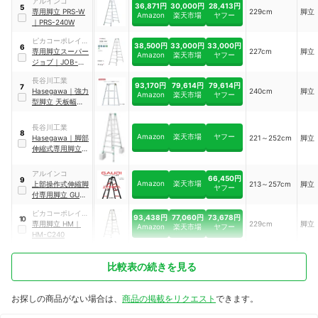
アルインコ
36,871円
30,000円
28,413円
5
専用脚立 PRS-W
229cm
脚立
Amazon
楽天市場
ヤフー
｜
PRS-240W
ピカコーポレイシ
38,500円
33,000円
33,000円
6
ョン
専用脚立スーパー
227cm
脚立
Amazon
楽天市場
ヤフー
ジョブ
｜
JOB-
240E
長谷川工業
93,170円
79,614円
79,614円
7
Hasegawa
｜
強力
240cm
脚立
Amazon
楽天市場
ヤフー
型脚立 天板幅広タ
イプ
｜
SWH-24
長谷川工業
8
Amazon
楽天市場
ヤフー
Hasegawa
｜
脚部
221～252cm
脚立
伸縮式専用脚立
｜
RYZ-24c
アルインコ
66,450円
9
Amazon
楽天市場
上部操作式伸縮脚
213～257cm
脚立
ヤフー
付専用脚立 GUD
｜
GUD-240
ピカコーポレイシ
93,438円
77,060円
73,678円
10
ョン
専用脚立 HM
｜
229cm
脚立
Amazon
楽天市場
ヤフー
HM-C240
比較表の続きを見る
お探しの商品がない場合は、
商品の掲載をリクエスト
できます。