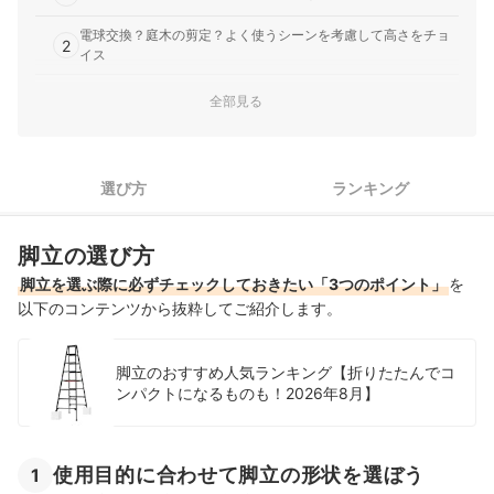
電球交換？庭木の剪定？よく使うシーンを考慮して高さをチョ
2
イス
3
安全・快適に使うためのポイントを確認しよう
全部見る
8尺脚立全15商品おすすめ人気ランキング
8尺脚立でお気に入りの商品が見つからなかった人はこちらもチェッ
選び方
ランキング
ク！
8尺脚立の売れ筋ランキングもチェック！
脚立の選び方
脚立を選ぶ際に必ずチェックしておきたい「3つのポイント」
を
以下のコンテンツから抜粋してご紹介します。
脚立のおすすめ人気ランキング【折りたたんでコ
ンパクトになるものも！2026年8月】
使用目的に合わせて脚立の形状を選ぼう
1