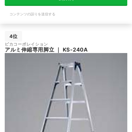
コンテンツの誤りを送信する
4位
ピカコーポレイション
アルミ伸縮専用脚立
｜
KS-240A