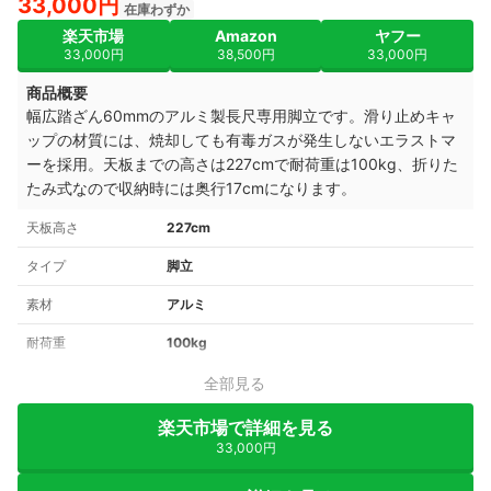
33,000円
在庫わずか
楽天市場
Amazon
ヤフー
33,000円
38,500円
33,000円
商品概要
幅広踏ざん60mmのアルミ製長尺専用脚立です。滑り止めキャ
ップの材質には、焼却しても有毒ガスが発生しないエラストマ
ーを採用。天板までの高さは227cmで耐荷重は100kg、折りた
たみ式なので収納時には奥行17cmになります。
天板高さ
227cm
タイプ
脚立
素材
アルミ
耐荷重
100kg
全部見る
楽天市場で詳細を見る
33,000円