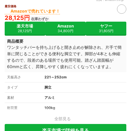
最安価格
Amazonで売れています！
28,125円
在庫わずか
楽天市場
Amazon
ヤフー
28,125円
34,800円
31,805円
商品概要
ワンタッチバーを持ち上げると開き止めが解除され、片手で簡
単に閉じることができる便利な脚立です。脚部が4本とも伸縮
するので、段差のある場所でも使用可能。踏ざん踏面幅が
60mmと広く、昇降しやすく疲れにくくなっていますよ。
天板高さ
221～252cm
タイプ
脚立
素材
アルミ
耐荷重
100kg
全部見る
楽天市場で詳細を見る