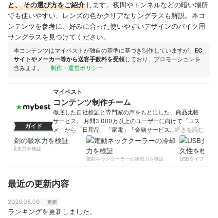
と、
その選び方をご紹介
します。夜間やトンネルなどの暗い場所
でも使いやすい、レンズの色がクリアなサングラスも解説。本コ
ンテンツを参考に、好みに合った使いやすいデザインのバイク用
サングラスを見つけてください。
本コンテンツはマイベストが独自の基準に基づき制作していますが、
EC
サイトやメーカー等から送客手数料を受領
しており、プロモーションを
含みます。
制作・運営ポリシー
マイベスト
コンテンツ制作チーム
徹底した自社検証と専門家の声をもとにした、商品比較
サービス。 月間3,000万以上のユーザーに向けて「コス
ガイド
メ」から「日用品」「家電」「金融サービス」まで、ベ
…続きを読む
ストな商品を選んでもらうために、毎日コンテンツを制
作中。
剤の吸水力を検証
コンテンツ制作チームのプロフィール
電動ネッククーラーの冷却力を検証
USBタイプCケー
最近の更新内容
2026.08.06
更新
ランキングを更新しました。