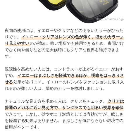
出典：
amazon.co.jp
夜間の使用には、イエローやクリアなどの明るいカラーがぴった
りです。
イエロー・クリアはレンズの色が薄く、ほかのカラーよ
り見えやすい
のが強み。暗い場所でも使用できるため、夜間だけ
でなく雨や曇りなどの悪天候時にもクリアな視界を維持できま
す。
視認性を高めたい人には、コントラストが上がるイエローがおす
すめ。
イエローはまぶしさを軽減できるほか、
明暗をはっきりさ
せる
効果があります
。イエローのレンズをファッションに取り入
れるのが難しい人は、薄めのカラーを検討しましょう。
ナチュラルな見え方を求める人は、クリアをチェック。
クリアは
普通のメガネに近い見え方で、サングラスでも明るい視界を確保
できます。しかし、砂やホコリ対策としては有効ですが、眩しさ
を軽減する効果はありません。まぶしさが気にならない環境での
使用がベターです。