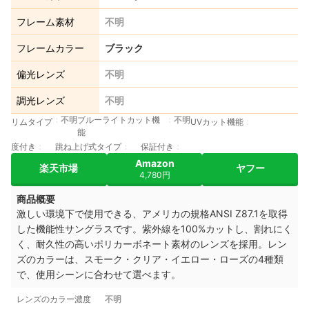
フレーム素材
不明
フレームカラー
ブラック
偏光レンズ
不明
調光レンズ
不明
不明
ブルーライトカット機
不明
リムタイプ
UVカット機能
能
度付き
跳ね上げ式タイプ
保証付き
Amazon
楽天市場
ヤフー
4,780円
商品概要
激しい環境下で使用できる、アメリカの規格ANSI Z87.1を取得
した機能性サングラスです。紫外線を100%カットし、割れにく
く、耐久性の高いポリカーボネート素材のレンズを採用。レン
ズのカラーは、スモーク・クリア・イエロー・ローズの4種類
で、使用シーンに合わせて選べます。
レンズのカラー濃度
不明