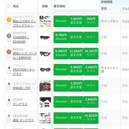
詳細情報
商品
画像
最安価格
形状
リム
ペンギンフライ
1,000円
790円
1
Amazon
跳ね上げ式クリッ
クリップオン
リム
楽天市場
ヤフー
プサングラス
｜
HCRIPSUN
BOBSTER
4,780円
2
楽天市場
ヤフー
CHARGER
｜
不明
不明
Amazon
ECHA001
Balboa
9,980円
12,490円
14,397円
3
Manufacturing
調光レンズ ゴーグ
不明
不明
Amazon
楽天市場
ヤフー
ル
｜
BREN101
フクシン
3,960円
3,960円
ウェリントン
4
Amazon
IRUV1000
｜
サン
フル
楽天市場
ヤフー
型
グラス
2,200円
ステップジャパン
5
Amazon
ヤフー
不明
不明
楽天市場
SHADE
｜
707
2,640円
MERRY
6
Amazon
楽天市場
不明
不明
ヤフー
サングラス
14,800円
UNCROWD
7
Amazon
楽天市場
不明
不明
ヤフー
調光 サングラス