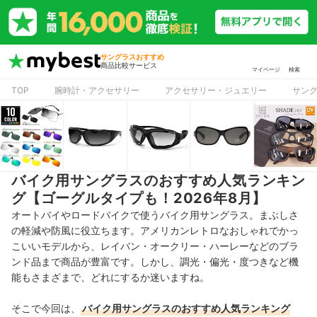
サングラスおすすめ
商品比較サービス
マイページ
検索
TOP
腕時計・アクセサリー
アクセサリー・ジュエリー
サン
バイク用サングラスのおすすめ人気ランキン
グ【ゴーグルタイプも！2026年8月】
オートバイやロードバイクで使うバイク用サングラス。まぶしさ
の軽減や防風に役立ちます。アメリカンレトロなおしゃれでかっ
こいいモデルから、レイバン・オークリー・ハーレーなどのブラ
ンド品まで商品が豊富です。しかし、調光・偏光・度つきなど機
能もさまざまで、どれにするか迷いますね。
そこで今回は、
バイク用サングラスのおすすめ人気ランキング