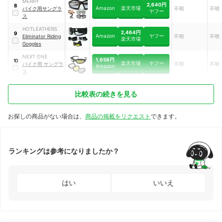
MERRY
2,640円
8
Amazon
楽天市場
バイク用サングラ
不明
不明
ヤフー
ス
HOTLEATHERS
2,464円
9
Amazon
ヤフー
Eliminator Riding
不明
不明
楽天市場
Goggles
NEXT ONE
1,658円
10
楽天市場
ヤフー
バイク用 サングラ
不明
不明
Amazon
ス
比較表の続きを見る
お探しの商品がない場合は、
商品の掲載をリクエスト
できます。
ランキングは参考になりましたか？
はい
いいえ