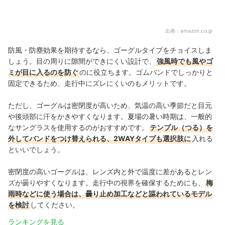
出典：
amazon.co.jp
防風・防塵効果を期待するなら、ゴーグルタイプをチョイスしま
しょう。目の周りに隙間ができにくい設計で、
強風時でも風やゴ
ミが目に入るのを防ぐ
のに役立ちます。ゴムバンドでしっかりと
固定できるため、走行中にズレにくいのもメリットです。
ただし、ゴーグルは密閉度が高いため、気温の高い季節だと目元
や後頭部に汗をかきやすくなります。夏場の暑い時期は、一般的
なサングラスを使用するのがおすすめです。
テンプル（つる）を
外してバンドをつけ替えられる、2WAYタイプも選択肢に
入れる
といいでしょう。
密閉度の高いゴーグルは、レンズ内と外で温度に差があるとレン
ズが曇りやすくなります。走行中の視界を確保するためにも、
梅
雨時などに使う場合は、曇り止め加工などと謳われているモデル
を検討
してください。
ランキングを見る