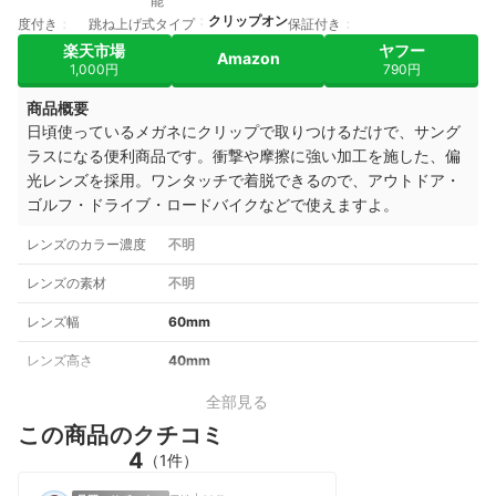
能
クリップオン
度付き
跳ね上げ式タイプ
保証付き
楽天市場
ヤフー
Amazon
1,000円
790円
商品概要
日頃使っているメガネにクリップで取りつけるだけで、サング
ラスになる便利商品です。衝撃や摩擦に強い加工を施した、偏
光レンズを採用。ワンタッチで着脱できるので、アウトドア・
ゴルフ・ドライブ・ロードバイクなどで使えますよ。
レンズのカラー濃度
不明
レンズの素材
不明
レンズ幅
60mm
レンズ高さ
40mm
全部見る
この商品のクチコミ
4
（1件）