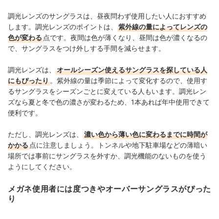
調光レンズのサングラスは、昼夜問わず使用したい人におすすめ
します。調光レンズのポイントは、
紫外線の量によってレンズの
色が変わる
点です。夜間は色が薄くなり、昼間は色が濃くなるの
で、サングラスをつけ外しする手間を減らせます。
調光レンズは、
オールシーズン使えるサングラスを探している人
にもぴったり
。紫外線の量は季節によって変化するので、使用す
るサングラスをシーズンごとに変えている人もいます。調光レン
ズなら夏と冬で色の濃さが変わるため、1本あれば年中使用できて
便利です。
ただし、調光レンズは、
濃い色から薄い色に変わるまでに時間が
かかる
点に注意しましょう。トンネルや地下駐車場などの薄暗い
場所では事前にサングラスを外すか、調光機能のないものを使う
ようにしてください。
メガネ使用者には度つきやオーバーサングラスがぴった
り