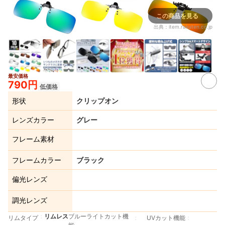
この商品を見る
出典：
item.rakuten.co.jp
最安価格
5+
790円
低価格
形状
クリップオン
レンズカラー
グレー
フレーム素材
フレームカラー
ブラック
偏光レンズ
調光レンズ
リムレス
ブルーライトカット機
リムタイプ
UVカット機能