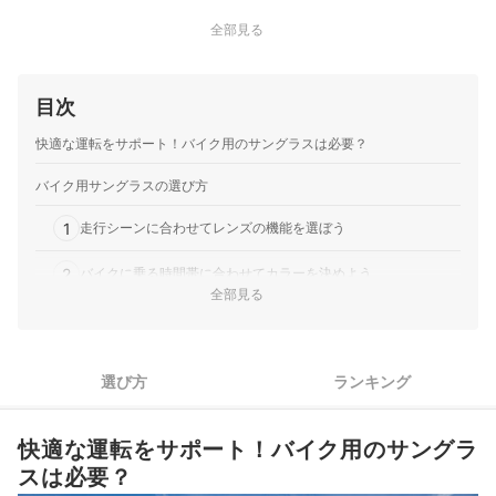
全部見る
目次
快適な運転をサポート！バイク用のサングラスは必要？
バイク用サングラスの選び方
1
走行シーンに合わせてレンズの機能を選ぼう
2
バイクに乗る時間帯に合わせてカラーを決めよう
全部見る
3
防風・防塵を重視するならゴーグルタイプを選択しよう
4
どれにするか悩むなら人気のブランドから探そう
選び方
ランキング
バイク用サングラス全26商品おすすめ人気ランキング
快適な運転をサポート！バイク用のサングラ
ツーリングやバイクの管理に便利なアイテムをチェック！
スは必要？
メガネの上から装着するクリップオンサングラスも注目