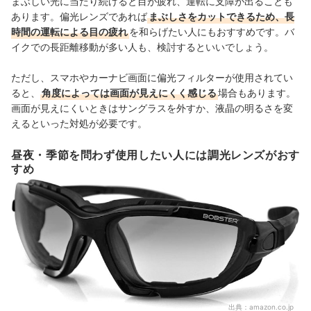
まぶしい光に当たり続けると目が疲れ、運転に支障が出ることも
あります。偏光レンズであれば
まぶしさをカットできるため、長
時間の運転による目の疲れ
を和らげたい人にもおすすめです。バ
イクでの長距離移動が多い人も、検討するといいでしょう。
ただし、スマホやカーナビ画面に偏光フィルターが使用されてい
ると、
角度によっては画面が見えにくく感じる
場合もあります。
画面が見えにくいときはサングラスを外すか、液晶の明るさを変
えるといった対処が必要です。
昼夜・季節を問わず使用したい人には調光レンズがおす
すめ
出典：
amazon.co.jp