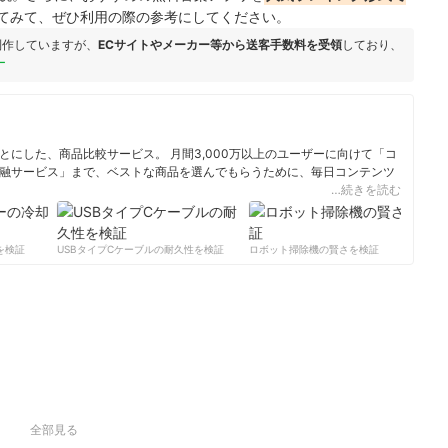
てみて、ぜひ利用の際の参考にしてください。
制作していますが、
ECサイトやメーカー等から送客手数料を受領
しており、
ー
にした、商品比較サービス。 月間3,000万以上のユーザーに向けて「コ
融サービス」まで、ベストな商品を選んでもらうために、毎日コンテンツ
…続きを読む
ィール
検証
USBタイプCケーブルの耐久性を検証
ロボット掃除機の賢さを検証
サ
全部見る