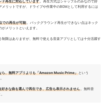
グラウンド再生に対応しています
。再生方式はシャッフルのみなので好
デメリットですが、ドライブや作業中のBGMとして利用するには
曲単位での再生が可能
。バックグラウンド再生ができない点はネック
のがメリットといえます。
う制限はありますが、
無料で使える音楽アプリとしては十分活躍す
、無料アプリよりも「Amazon Music Prime」
という
め。
は好きな曲を選んで再生でき、広告も表示されません
。無料音
よ。