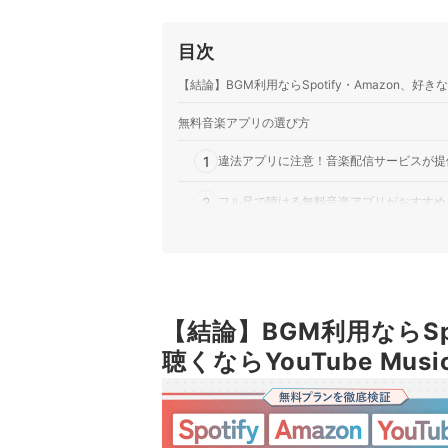
目次
【結論】BGM利用ならSpotify・Amazon、好きな
無料音楽アプリの選び方
1
違法アプリに注意！音楽配信サービスが提
2
フル尺で聴ける無料音楽アプリがおすすめ
3
BGM利用したい人はバックグラウンド再
4
好きな曲だけをピンポイントで聴きたい人
5
【結論】BGM利用ならSp
配信されている曲以外も聴ける機能を確認
聴くならYouTube Mu
6
機能の制限が気になるなら有料の音楽アプ
無料音楽アプリ全9選おすすめ人気ランキング