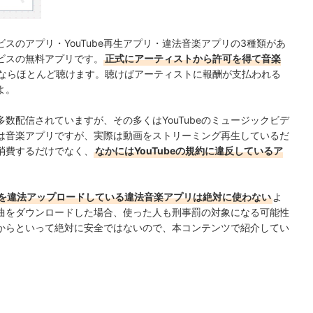
スのアプリ・YouTube再生アプリ・違法音楽アプリの3種類があ
ビスの無料アプリです。
正式にアーティストから許可を得て音楽
ならほとんど聴けます。聴けばアーティストに報酬が支払われる
よ。
数配信されていますが、その多くはYouTubeのミュージックビデ
は音楽アプリですが、実際は動画をストリーミング再生しているだ
消費するだけでなく、
なかにはYouTubeの規約に違反しているア
を違法アップロードしている違法音楽アプリは絶対に使わない
よ
曲をダウンロードした場合、使った人も刑事罰の対象になる可能性
からといって絶対に安全ではないので、本コンテンツで紹介してい