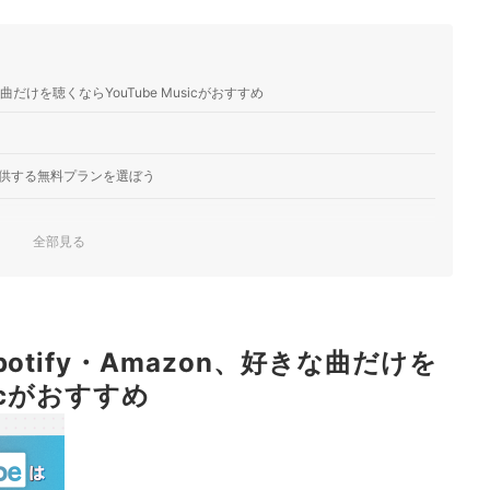
曲だけを聴くならYouTube Musicがおすすめ
供する無料プランを選ぼう
全部見る
生できる無料音楽アプリを選ぼう
は、曲単位で再生できるアプリを選ぼう
otify・Amazon、好きな曲だけを
しよう
sicがおすすめ
リを検討。1か月無料で体験できる