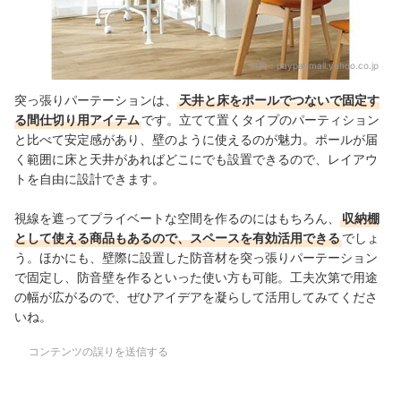
出典：
paypaymall.yahoo.co.jp
突っ張りパーテーションは、
天井と床をポールでつないで固定す
る間仕切り用アイテム
です。立てて置くタイプのパーティション
と比べて安定感があり、壁のように使えるのが魅力。ポールが届
く範囲に床と天井があればどこにでも設置できるので、レイアウ
トを自由に設計できます。
視線を遮ってプライベートな空間を作るのにはもちろん、
収納棚
として使える商品もあるので、スペースを有効活用できる
でしょ
う。ほかにも、壁際に設置した防音材を突っ張りパーテーション
で固定し、防音壁を作るといった使い方も可能。工夫次第で用途
の幅が広がるので、ぜひアイデアを凝らして活用してみてくださ
いね。
コンテンツの誤りを送信する