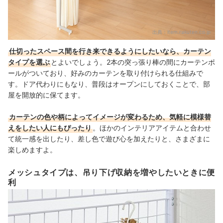
出典：
item.rakuten.co.jp
仕切ったスペース間を行き来できるようにしたいなら、カーテン
タイプを選ぶ
とよいでしょう。2本の突っ張り棒の間にカーテンポ
ールがついており、好みのカーテンを取り付けられる仕組みで
す。ドア代わりにもなり、普段はオープンにしておくことで、部
屋を開放的に保てます。
カーテンの色や柄によってイメージが変わるため、気軽に模様替
えをしたい人にもぴったり
。ほかのインテリアアイテムと合わせ
て統一感を出したり、差し色で遊び心を加えたりと、さまざまに
楽しめますよ。
メッシュタイプは、吊り下げ収納を増やしたいときに便
利