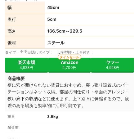
幅
45cm
奥行
5cm
高さ
166.5cm～229.5
素材
スチール
不明
タイプ
目隠しタイプ
L字型脚・土台付き
タイムセール
楽天市場
Amazon
ヤフー
4,928円
4,700円
4,928円
商品概要
壁に穴が開けられない賃貸におすすめ、突っ張り設置式のパー
テーション型ネット収納。部屋の間仕切り・壁面のアレンジ・
狭い廊下の収納などに使えます。上下別々に伸縮するので、段
差のある場所も効率的に活用可能です。
重量
3.5kg
耐荷重