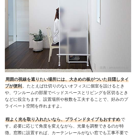
出典：
amazon.co.jp
周囲の視線を遮りたい場所には、大きめの板がついた目隠しタイ
プが便利
。たとえば仕切りのないオフィスに個室を設けるとき
や、ワンルームの部屋でベッドスペースとリビングを区切るとき
などに役立ちます。設置場所や枚数を工夫することで、好みのプ
ライベート空間を作れますよ。
程よく光を取り入れたいなら、ブラインドタイプもおすすめ
で
す。必要に応じて角度を変えながら、光量を調整できるのが特
徴。窓際に設置すれば、カーテンレールがない窓でも工事不要で