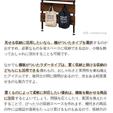
出典：
amazon.co.jp
見せる収納に活用したいなら、棚がついたタイプを選択
するのが
おすすめ。必要なものを省スペースに収納できるほか、小物を飾
っておしゃれに演出することも可能です。
なかでも
棚板がついたラダータイプは、置く収納と掛ける収納の
どちらにも活用できる
優れもの。おしゃれさと実用性を兼ね備え
たアイテムです。板同士の間に隙間があるので、光をある程度通
せるのも魅力ですよ。
置くものによって柔軟に対応したい場合は、棚板を動かせる商品
に注目
するとよいでしょう。間隔を広くしたり、配置を換えたり
することで、ぴったりの収納スペースを作れます。棚付きの商品
の中には雑誌や漫画をたっぷり置けるものもあるので、収納力の