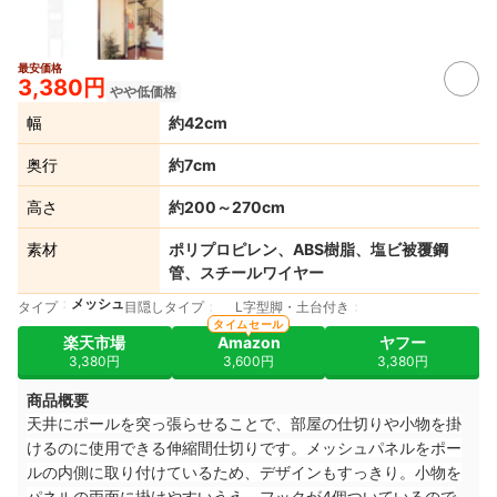
最安価格
3,380円
やや低価格
幅
約42cm
奥行
約7cm
高さ
約200～270cm
素材
ポリプロピレン、ABS樹脂、塩ビ被覆鋼
管、スチールワイヤー
メッシュ
タイプ
目隠しタイプ
L字型脚・土台付き
タイムセール
楽天市場
Amazon
ヤフー
3,380円
3,600円
3,380円
商品概要
天井にポールを突っ張らせることで、部屋の仕切りや小物を掛
けるのに使用できる伸縮間仕切りです。
メッシュパネルをポー
ルの内側に取り付けているため、デザインもすっきり
。
小物を
パネルの両面に掛けやすいうえ、
フックが4個ついているので