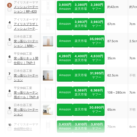
アイリスオーヤマ
3,600円
3,380円
3,380円
3
メッシュパーテー
約42cm
約7c
Amazon
楽天市場
ヤフー
ション
｜
RP-420
アイリスオーヤマ
3,983円
3,983円
4
Amazon
アイリスプラザ
｜
67cm
7cm
楽天市場
ヤフー
メッシュパーテー
ション
｜
RP-670
日本住器工業
35,090円
5
Amazon
楽天市場
突っ張りパーテー
87.5cm
2.5c
ヤフー
ション
｜
MM-
U90 JO
平安伸銅工業
4,280円
4,400円
4,630円
6
突っ張りネット間
35cm
7cm
Amazon
楽天市場
ヤフー
仕切り
｜
TNP-1
日本住器工業
31,995円
7
Amazon
楽天市場
突っ張りパーテー
62.5cm
不明
ヤフー
ション
平安伸銅工業
6,569円
6,569円
8
Amazon
突っ張りカーテン
108～280cm
7cm
楽天市場
ヤフー
用ポール
｜
TNP-4
日本住器工業
30,690円
9
Amazon
楽天市場
突っ張りパーテー
65cm
不明
ヤフー
ション
3,433円
3,610円
3,610円
アイリスオーヤマ
10
70cm
6cm
Amazon
楽天市場
ヤフー
伸縮間仕切り