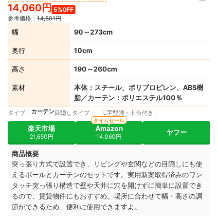
14,060円
5%OFF
参考価格：
14,801円
幅
90～273cm
奥行
10cm
高さ
190～260cm
素材
本体：スチール、ポリプロピレン、ABS樹
脂／カーテン：ポリエステル100％
カーテン
タイプ
目隠しタイプ
L字型脚・土台付き
タイムセール
楽天市場
Amazon
ヤフー
21,650円
14,060円
商品概要
突っ張り方式で設置でき、リビングや玄関などの目隠しにも使
えるポールとカーテンのセットです。実用新案取得済みのワン
タッチ突っ張り構造で壁や天井に穴を開けずに簡単に設置でき
るので、賃貸物件にもおすすめ。場所に合わせて幅・高さの調
節ができるため、便利に使用できますよ。