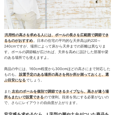
汎用性の高さを求める人には、ポールの長さを広範囲で調節でき
るものがおすすめ
。日本の住宅の平均的な天井高は約220～
240cmですが、場所によって床から天井までの距離は異なりま
す。ポールの調節幅が広ければ、天井を高めに設計した部屋や梁
のある場所でも使えますよ。
商品の中には、160cm程度から300cmほどの高さにまで対応した
ものも。
設置予定のある場所の高さを何か所か測っておくと、選
ぶ目安になる
でしょう。
また
左右のポールを個別で調節できるタイプなら、高さが違う場
所もまたいで設置できる
ので便利。段差を気にする必要がないの
で、さらにレイアウトの自由度が上がります。
安定感を求めるなら、L字型の脚や土台がついた商品を