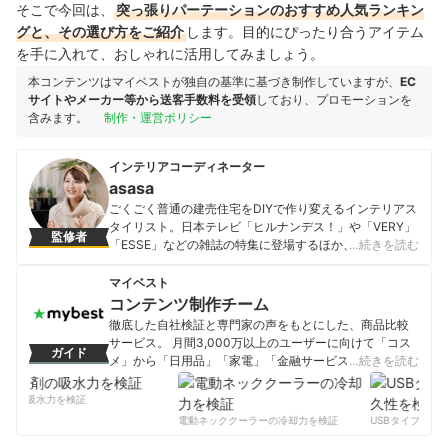
そこで今回は、
突っ張りパーテーションのおすすめ人気ランキン
グと、その選び方をご紹介
します。目的にぴったり合うアイテム
を手に入れて、おしゃれに活用してみましょう。
本コンテンツはマイベストが独自の基準に基づき制作していますが、
EC
サイトやメーカー等から送客手数料を受領
しており、プロモーションを
含みます。
制作・運営ポリシー
インテリアコーディネーター
asasa
ごくごく普通の建売住宅をDIYで作り変えるインテリアス
タイリスト。日本テレビ「ヒルナンデス！」や「VERY」
監修者
「ESSE」などの雑誌の特集に登場するほか、記事執筆、
…続きを読む
飲食店空間プロデュースと多方面で活躍。DIY・100均リ
メイク・インテリアコーディネート・スッキリ収納に関
マイベスト
してSNS・Yahoo! JAPAN クリエイターズプログラムで
コンテンツ制作チーム
発信中。出版『元雑貨屋asasaさんの「ゆるカワ暮ら
徹底した自社検証と専門家の声をもとにした、商品比較
し」: お金も時間もかけずに、毎日がトキめくコツ』（小
サービス。 月間3,000万以上のユーザーに向けて「コス
ガイド
学館）など。
メ」から「日用品」「家電」「金融サービス」まで、ベ
…続きを読む
asasaのプロフィール
ストな商品を選んでもらうために、毎日コンテンツを制
作中。
剤の吸水力を検証
コンテンツ制作チームのプロフィール
電動ネッククーラーの冷却力を検証
USBタイプCケー