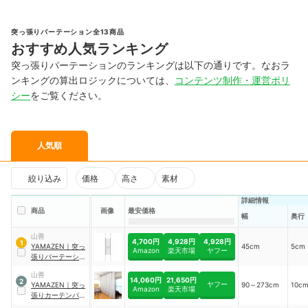
突っ張りパーテーション全13商品
おすすめ人気ランキング
突っ張りパーテーションのランキングは以下の通りです。なおラ
ンキングの算出ロジックについては、
コンテンツ制作・運営ポリ
シー
をご覧ください。
人気順
絞り込み
価格
高さ
素材
詳細情報
商品
画像
最安価格
幅
奥行
山善
4,700円
4,928円
4,928円
1
YAMAZEN
｜
突っ
45cm
5cm
Amazon
楽天市場
ヤフー
張りパーテーショ
ン
｜
26225
山善
14,060円
21,650円
2
ヤフー
YAMAZEN
｜
突っ
90～273cm
10c
Amazon
楽天市場
張りカーテンパー
テーション