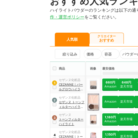
おすすめ人気ラン
ハイライトパウダーのランキングは以下の通
作・運営ポリシー
をご覧ください。
クリエイター
人気順
おすすめ
絞り込み
価格
容器
パウダー
商品
画像
最安価格
セザンヌ化粧品
660円
648円
1
CEZANNE
｜
パー
Amazon
楽天市場
ルグロウハイライ
ト
セザンヌ化粧品
2
Amazon
楽天市場
セザンヌ トーンフ
ィルターハイライ
ト
｜
A0921-2
セザンヌ
1,180円
3
楽天市場
トーンフィルター
Amazon
ハイライト
セザンヌ化粧品
1,150円
4
楽天市場
CEZANNE
｜
トー