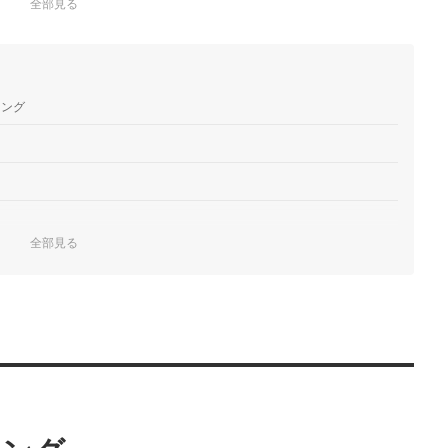
全部見る
キング
全部見る
ク！