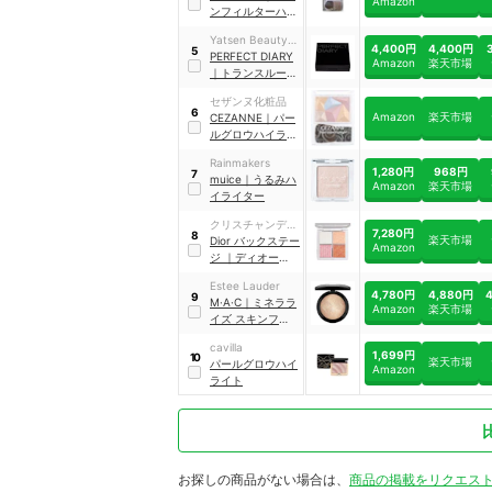
Amazon
ンフィルターハイ
ライト
｜
01
Yatsen Beauty
4,400円
4,400円
5
Japan
PERFECT DIARY
Amazon
楽天市場
｜
トランスルーシ
ェント ブルーリン
セザンヌ化粧品
グ セッティング
6
Amazon
楽天市場
CEZANNE
｜
パー
パウダー
ルグロウハイライ
ト
Rainmakers
1,280円
968円
7
muice
｜
うるみハ
Amazon
楽天市場
イライター
クリスチャンディ
7,280円
8
楽天市場
オール
Dior
バックステー
Amazon
ジ
｜
ディオール
バックステージ フ
Estee Lauder
ェイス グロウ パ
4,780円
4,880円
9
M·A·C
｜
ミネララ
レット
Amazon
楽天市場
イズ スキンフィニ
ッシュ
cavilla
1,699円
10
楽天市場
パールグロウハイ
Amazon
ライト
お探しの商品がない場合は、
商品の掲載をリクエス