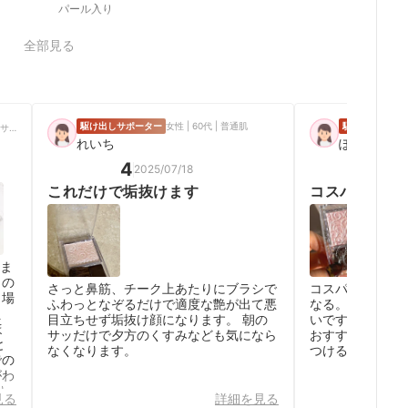
パール入り
全部見る
駆け出しサポーター
女性 | 60代 | 普通肌
駆け出しサポー
ブロガー/インフルエンサー
れいち
ぽけ
4
4
2025/07/18
20
これだけで垢抜けます
コスパは良い
しま
ヌの
さっと鼻筋、チーク上あたりにブラシで
コスパはとてもい
り場
ふわっとなぞるだけで適度な艶が出て悪
なる。 ただしヨ
え
目立ちせず垢抜け顔になります。 朝の
いです。多く乗
ほ
サッだけで夕方のくすみなども気になら
おすすめしません
と
なくなります。
つけるか、短時
での
がわ
り
見る
詳細を見る
華