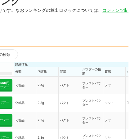
キング
りです。なおランキングの算出ロジックについては、
コンテンツ制
の種類
詳細情報
パウダーの種
分類
質感
内容量
容器
パール
類
660円
プレストパウ
化粧品
2.4g
パクト
ツヤ
ヤフー
ダー
プレストパウ
ヤフー
化粧品
2.3g
パクト
マット
不明
ダー
プレストパウ
ヤフー
化粧品
2.3g
パクト
ツヤ
ダー
プレストパウ
ヤフー
化粧品
2.3g
パクト
ツヤ