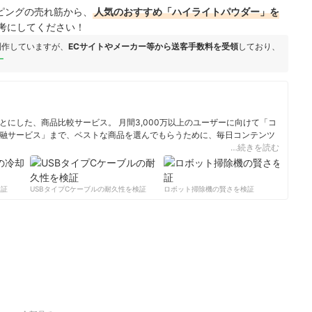
ョッピングの売れ筋から、
人気のおすすめ「ハイライトパウダー」を
考にしてください！
制作していますが、
ECサイトやメーカー等から送客手数料を受領
しており、
ー
にした、商品比較サービス。 月間3,000万以上のユーザーに向けて「コ
融サービス」まで、ベストな商品を選んでもらうために、毎日コンテンツ
…続きを読む
ィール
証
USBタイプCケーブルの耐久性を検証
ロボット掃除機の賢さを検証
サーキ