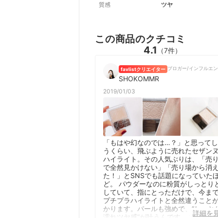
質感
ツヤ
この商品のクチコミ
4.1
（7件）
favlistクリエイター
SHOKOMMR
2019/01/03
「もはや幻なのでは…？」と思って
うくらい、飛ぶように売れたセザン
ハイライト。その人気ぶりは、「売
で全然見かけない」「売り場から消
た！」とSNSでも話題になっていた
ど。 パウダーなのに粉質がしっとり
していて、指にとっただけで、今ま
プチプラハイライトと全然違うこと
かります。パールも強めで、“しっと
詳細を
濡れツヤ感”が叶うんです。ここまで