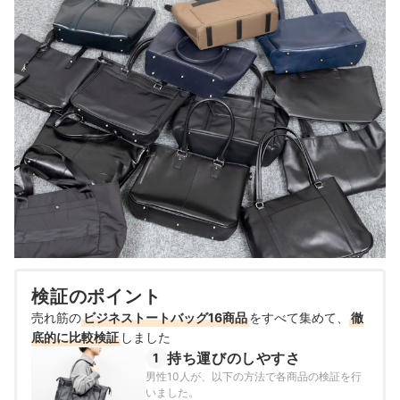
検証のポイント
売れ筋の
ビジネストートバッグ16商品
をすべて集めて、
徹
底的に比較検証
しました
持ち運びのしやすさ
1
男性10人が、以下の方法で各商品の検証を行
いました。