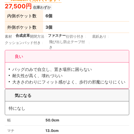
27,500円
在庫わずか
内側ポケット数
6個
外側ポケット数
3個
合成皮革
ファスナー
素材
開閉方法
仕切り付き
底鋲あり
飛び出し防止テープ付
クッションパッド付き
き
良い
バッグのみで自立し、置き場所に困らない
耐久性が高く、壊れづらい
大きさのわりにフィット感がよく、歩行の邪魔になりにくい
気になる
特になし
幅
50.0cm
マチ
13.0cm