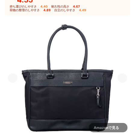
持ち運びのしやすさ
4.40
｜
耐久性の高さ
4.67
｜
荷物の整理のしやすさ
4.89
｜
自立のしやすさ
4.49
Amazonで見る