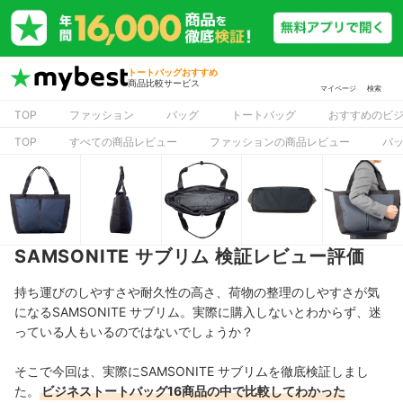
トートバッグおすすめ
商品比較サービス
マイページ
検索
TOP
ファッション
バッグ
トートバッグ
おすすめのビ
TOP
すべての商品レビュー
ファッションの商品レビュー
バ
SAMSONITE サブリム 検証レビュー評価
持ち運びのしやすさや耐久性の高さ、荷物の整理のしやすさが気
になるSAMSONITE サブリム。実際に購入しないとわからず、迷
っている人もいるのではないでしょうか？
そこで今回は、実際にSAMSONITE サブリムを徹底検証しまし
た。
ビジネストートバッグ16商品の中で比較してわかった