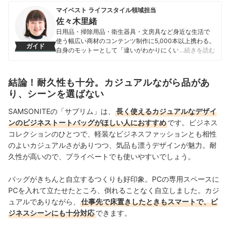
マイベスト ライフスタイル領域担当
佐々木里緒
日用品・掃除用品・衛生器具・文房具など身近な生活で
使う幅広い商材のコンテンツ制作に5,000本以上携わる。
ガイド
自身のモットーとして「違いがわかりにくい商材だから
…続きを読む
こそ、実際に検証しなければわからない情報を届けるこ
と」を心掛け、情報発信を行っている。
佐々木里緒のプロフィール
結論！耐久性も十分。カジュアルながら品があ
り、シーンを選ばない
SAMSONITEの「サブリム」は、
長く使えるカジュアルなデザイ
ンのビジネストートバッグがほしい人におすすめ
です。ビジネス
コレクションのひとつで、軽装なビジネスファッションとも相性
のよいカジュアルさがありつつ、気品も漂うデザインが魅力。耐
久性が高いので、
プライベートでも使いやすいでしょう。
バッグがきちんと自立するつくりも好印象。PCの専用スペースに
PCを入れて立たせたところ、倒れることなく自立しました。カジ
ュアルでありながら、
仕事先で床置きしたときもスマートで、ビ
ジネスシーンにも十分対応
できます。