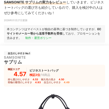
SAMSONITE サブリムの実力をレビュー
していきます。ビジネス
トートバッグの選び方も紹介しているので、購入を検討中の人は
ぜひ参考にしてみてくださいね！
2026年01月27日更新
本コンテンツはマイベストが独自の基準に基づき制作していますが、
EC
サイトやメーカー等から送客手数料を受領
しており、プロモーションを
含みます。
制作・運営ポリシー
自立のしやすさ No.1
SAMSONITE
サブリム
検証スコア
ビジネストートバッグ
4.57
検証2位
/16商品
持ち運びのしやすさ
4.53
｜
耐久性の高さ
4.50
｜
荷物の整理のしやすさ
4.93
｜
自立のしやすさ
4.49