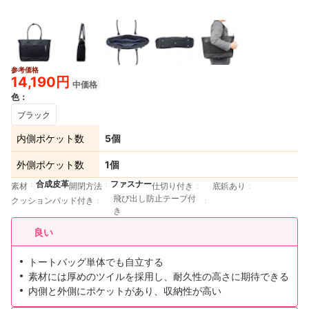
参考価格
14,190円
中価格
色
：
ブラック
内側ポケット数
5個
外側ポケット数
1個
合成皮革
ファスナー
素材
開閉方法
仕切り付き
底鋲あり
飛び出し防止テープ付
クッションパッド付き
き
良い
トートバッグ単体でも自立する
素材には厚めのツイルを採用し、耐久性の高さに期待できる
内側と外側にポケットがあり、収納性が高い