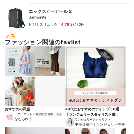
エックスビーアール 2
Samsonite
|
ビジネスリュック
4.76
27,170円
人気
ファッション関連のfavlist
おすすめの洋服
40代におすすめのナイトブラ8選
「ダイエット＝健康的な習慣」を広め
【ランジェリースタイリスト厳
る伝道師
なるみゆう
選！】
ランジェリースタイリスト
中根菜穂子｜ランジェリー先生