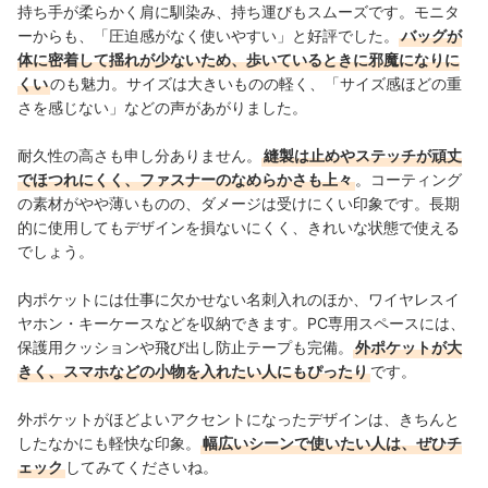
持ち手が柔らかく肩に馴染み、持ち運びもスムーズです。モニタ
ーからも、「圧迫感がなく使いやすい」と好評でした。
バッグが
体に密着して揺れが少ないため、歩いているときに邪魔になりに
くい
のも魅力。サイズは大きいものの軽く、「サイズ感ほどの重
さを感じない」などの声があがりました。
耐久性の高さも申し分ありません。
縫製は止めやステッチが頑丈
でほつれにくく、ファスナーのなめらかさも上々
。コーティング
の素材がやや薄いものの、ダメージは受けにくい印象です。長期
的に使用してもデザインを損ないにくく、きれいな状態で使える
でしょう。
内ポケットには仕事に欠かせない名刺入れのほか、ワイヤレスイ
ヤホン・キーケースなどを収納できます。PC専用スペースには、
保護用クッションや飛び出し防止テープも完備。
外ポケットが大
きく、スマホなどの小物を入れたい人にもぴったり
です。
外ポケットがほどよいアクセントになったデザインは、きちんと
したなかにも軽快な印象。
幅広いシーンで使いたい人は、ぜひチ
ェック
してみてくださいね。