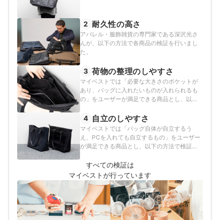
耐久性の高さ
2
アパレル・服飾雑貨の専門家である深沢光さ
んが、以下の方法で各商品の検証を行いまし
た。
荷物の整理のしやすさ
3
マイベストでは「必要な大きさのポケットが
あり、バッグに入れたいものが入れられるも
の」をユーザーが満足できる商品とし、以下
の方法で検証を行いました。
自立のしやすさ
4
マイベストでは「バッグ自体が自立するう
え、PCを入れても自立するもの」をユーザー
が満足できる商品とし、以下の方法で検証を
行いました。
すべての検証は
マイベストが行っています