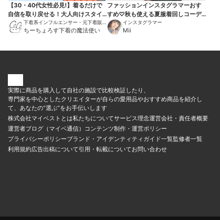
【30・40代女性必見!】着るだけで
ファッションインスタグラマーおす
自信を取り戻せる！大人向けスタイ
すめ♡秋も使える夏服着回しコーデ7
ルアップ下着7選
下着系インフルエンサー・元下着販売
選【2018秋】
インスタグラマー
員
ちーちょろす下着の魔法使い
Mii
実際に商品を購入して自社の施設で比較検証したり、
専門家を中心としたクリエイターが自らの愛用品やおすすめ商品を紹介し
て、あなたの“選ぶ”をお手伝いします
株式会社マイベストとは
私たちについて
サービス理念
運営会社・責任者概要
運営者ブログ（マイベ通信）
コンテンツ制作・運営ポリシー
プライバシーポリシー
ブランド・アイデンティティ
ガイド一覧
監修者一覧
利用規約
広告出稿について
引用・転載について
お問い合わせ