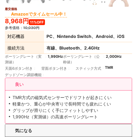
最安価格
2+
Amazonでタイムセール中！
8,968円
11%OFF
参考価格：
10,030円
対応機器
PC、Nintendo Switch、Android、iOS
接続方法
有線、Bluetooth、2.4GHz
ポーリングレート（実
1,990Hz
ポーリングレート（公
2,000Hz
測値）
称値）
TMR
天面6ボタン付き
背面ボタン付き
スティック方式
デッドゾーン調節機能
良い
TMR方式の磁気式センサーでドリフトが起きにくい
軽量かつ、重心が中央寄りで長時間でも疲れにくい
グリップが滑りにくく手にフィットしやすい
1,990Hz（実測値）の高速ポーリングレート
気になる