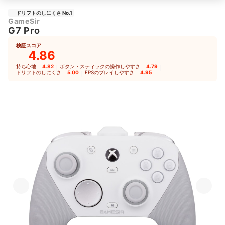
ドリフトのしにくさ No.1
GameSir
G7 Pro
検証スコア
4.86
持ち心地
4.82
｜
ボタン・スティックの操作しやすさ
4.79
｜
ドリフトのしにくさ
5.00
｜
FPSのプレイしやすさ
4.95