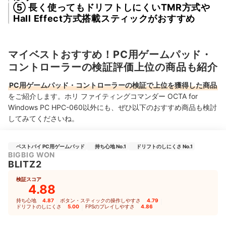
⑤ 長く使ってもドリフトしにくいTMR方式や
Hall Effect方式搭載スティックがおすすめ
マイベストおすすめ！PC用ゲームパッド・
コントローラーの検証評価上位の商品も紹介
PC用ゲームパッド・コントローラーの検証で上位を獲得した商品
をご紹介します。ホリ ファイティングコマンダー OCTA for
Windows PC HPC-060以外にも、ぜひ以下のおすすめ商品も検討
してみてくださいね。
ベストバイ PC用ゲームパッド
持ち心地 No.1
ドリフトのしにくさ No.1
BIGBIG WON
BLITZ2
検証スコア
4.88
持ち心地
4.87
｜
ボタン・スティックの操作しやすさ
4.79
｜
ドリフトのしにくさ
5.00
｜
FPSのプレイしやすさ
4.86