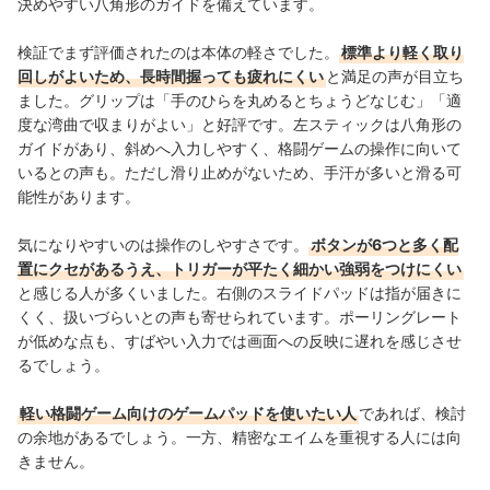
決めやすい八角形のガイドを備えています。
検証でまず評価されたのは本体の軽さでした。
標準より軽く取り
回しがよいため、長時間握っても疲れにくい
と満足の声が目立ち
ました。グリップは「手のひらを丸めるとちょうどなじむ」「適
度な湾曲で収まりがよい」と好評です。左スティックは八角形の
ガイドがあり、斜めへ入力しやすく、格闘ゲームの操作に向いて
いるとの声も。ただし滑り止めがないため、手汗が多いと滑る可
能性があります。
気になりやすいのは操作のしやすさです。
ボタンが6つと多く配
置にクセがあるうえ、トリガーが平たく細かい強弱をつけにくい
と感じる人が多くいました。右側のスライドパッドは指が届きに
くく、扱いづらいとの声も寄せられています。ポーリングレート
が低めな点も、すばやい入力では画面への反映に遅れを感じさせ
るでしょう。
軽い格闘ゲーム向けのゲームパッドを使いたい人
であれば、検討
の余地があるでしょう。一方、精密なエイムを重視する人には向
きません。