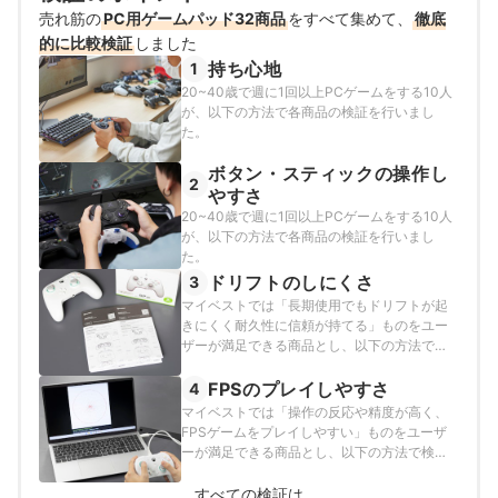
売れ筋の
PC用ゲームパッド32商品
をすべて集めて、
徹底
的に比較検証
しました
持ち心地
1
20~40歳で週に1回以上PCゲームをする10人
が、以下の方法で各商品の検証を行いまし
た。
ボタン・スティックの操作し
2
やすさ
20~40歳で週に1回以上PCゲームをする10人
が、以下の方法で各商品の検証を行いまし
た。
ドリフトのしにくさ
3
マイベストでは「長期使用でもドリフトが起
きにくく耐久性に信頼が持てる」ものをユー
ザーが満足できる商品とし、以下の方法で検
証を行いました。
FPSのプレイしやすさ
4
マイベストでは「操作の反応や精度が高く、
FPSゲームをプレイしやすい」ものをユーザ
ーが満足できる商品とし、以下の方法で検証
を行いました。なお、この項目はランキング
の総合評価には含まれておりません。
すべての検証は