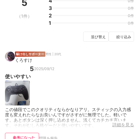
5
4
0件
3
0件
2
（1件）
0件
1
0件
並び替え
絞り込み
駆け出しサポーター
男性 | 20代
くろすけ
5
2025/09/12
使いやすい
この値段でこのクオリティならかなりアリ。スティックの入力感
度も変えれたらなお良いんですがさすがに無理でした。軽いで
す。あとボタンは深く押し込めません。浅くてカチカチ言いま
詳細を見る
す。それがむしろ格ゲーだと使いやすいです。
参考になった
問題を報告