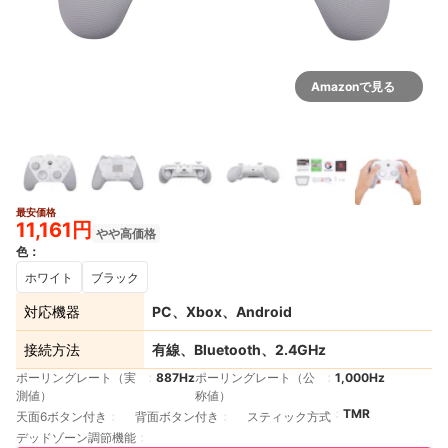
Amazonで見る
最安価格
2+
11,161円
やや高価格
色
：
ホワイト
ブラック
対応機器
PC、Xbox、Android
接続方法
有線、Bluetooth、2.4GHz
ポーリングレート（実
887Hz
ポーリングレート（公
1,000Hz
測値）
称値）
TMR
天面6ボタン付き
背面ボタン付き
スティック方式
デッドゾーン調節機能