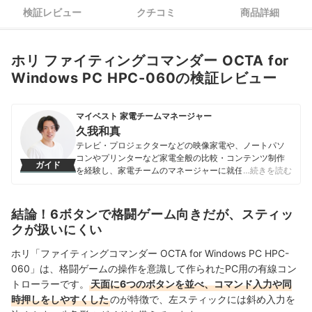
検証レビュー
クチコミ
商品詳細
ホリ ファイティングコマンダー OCTA for
Windows PC HPC-060の検証レビュー
マイベスト 家電チームマネージャー
久我和真
テレビ・プロジェクターなどの映像家電や、ノートパソ
コンやプリンターなど家電全般の比較・コンテンツ制作
ガイド
を経験し、家電チームのマネージャーに就任。キャリブ
…続きを読む
レーションソフトを用いたテレビ・プロジェクターの画
質測定を設計したり、ノートパソコンのベンチマークテ
ストに取り組んだりしてきた。「ユーザーにとってベス
結論！6ボタンで格闘ゲーム向きだが、スティッ
トな選択体験を提供する」ことを心がけて、コンテンツ
クが扱いにくい
制作を行っている。
久我和真のプロフィール
ホリ「ファイティングコマンダー OCTA for Windows PC HPC-
060」は、格闘ゲームの操作を意識して作られたPC用の有線コン
トローラーです。
天面に6つのボタンを並べ、コマンド入力や同
時押しをしやすくした
のが特徴で、左スティックには斜め入力を