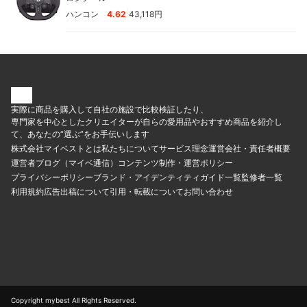
|
ハンコン
4.62
43,118円
実際に商品を購入して自社の施設で比較検証したり、
専門家を中心としたクリエイターが自らの愛用品やおすすめ商品を紹介し
て、あなたの“選ぶ”をお手伝いします
株式会社マイベストとは
私たちについて
サービス理念
運営会社・責任者概要
運営者ブログ（マイベ通信）
コンテンツ制作・運営ポリシー
プライバシーポリシー
ブランド・アイデンティティ
ガイド一覧
監修者一覧
利用規約
広告出稿について
引用・転載について
お問い合わせ
Copyright mybest All Rights Reserved.