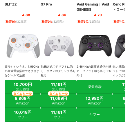
BLITZ2
G7 Pro
Void Gaming
｜
Void
Xeno Pl
GENESIS
トローラー
4.88
4.86
4.79
(
検証1位
/32商品
)
(
検証2位
/32商品
)
(
検証3位
/32商品
)
(
検証4位
/3
握りやすいうえ、1,990Hz
TMR方式でドリフトに強
2,464Hzの超高速通信が魅
鋭い反応のト
の高速通信搭載でさまざま
く、ボタンのクリック感も
力。フィット感も高くFPS
フトに強いT
なゲームで活躍
魅力
向け
ィックが魅力
10,700円
11,161円
11,
楽天市場
楽天市場
楽天市場
楽
タイムセール
タイムセール
8,968円
11,699円
12,980円
9,
Amazon
Amazon
Amazon
Am
10,018円
11,161円
ヤフー
ヤ
ヤフー
ヤフー