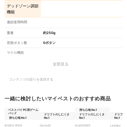
デッドゾーン調節
機能
連続使用時間
重量
約250g
背面ボタン数
0ボタン
マクロ機能
全部見る
コンテンツの誤りを送信する
一緒に検討したいマイベストのおすすめ商品
ベストバイ PC用ゲーム
持ち心地 No.1
パッド
ドリフトのしにくさ
ドリフトのしにくさ
ドリフト
持ち心地 No.1
No.1
No.1
No.1
BIGBIG WON
GameSir
AndGAMER
Leadjoy