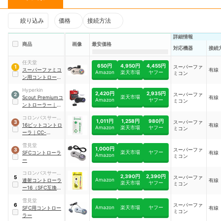
絞り込み
価格
接続方法
詳細情報
商品
画像
最安価格
対応機器
接続
任天堂
650円
4,950円
4,455円
スーパーファ
1
スーパーファミコ
有線
Amazon
楽天市場
ヤフー
ミコン
ン用コントローラ
ー
Hyperkin
2,420円
2,935円
スーパーファ
2
楽天市場
Scout Premiumコ
有線
Amazon
ヤフー
ミコン
ントローラー
｜
M07296-SB
コロンバスサーク
1,011円
1,258円
980円
スーパーファ
3
ル
16ビットコントロ
有線
Amazon
楽天市場
ヤフー
ミコン
ーラ
｜
CC-
SF16C-WG
雪見堂
1,000円
スーパーファ
3
楽天市場
ヤフー
SFCコントローラ
有線
Amazon
ミコン
ー
コロンバスサーク
2,390円
2,390円
スーパーファ
5
Amazon
ル
連射コントローラ
有線
楽天市場
ヤフー
ミコン
ー16（SFC互換機
／SFC用）
｜
CC-
雪見堂
SF16R-BY
スーパーファ
6
Amazon
楽天市場
ヤフー
SFC用コントロー
有線
ミコン
ラー