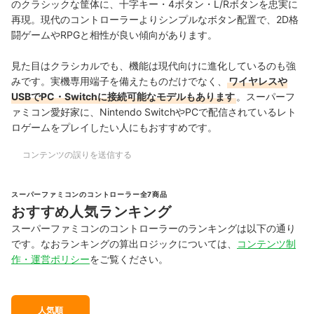
のクラシックな筐体に、十字キー・4ボタン・L/Rボタンを忠実に
再現。現代のコントローラーよりシンプルなボタン配置で、2D格
闘ゲームやRPGと相性が良い傾向があります。
見た目はクラシカルでも、機能は現代向けに進化しているのも強
みです。実機専用端子を備えたものだけでなく、
ワイヤレスや
USBでPC・Switchに接続可能なモデルもあります
。スーパーフ
ァミコン愛好家に、Nintendo SwitchやPCで配信されているレト
ロゲームをプレイしたい人にもおすすめです。
コンテンツの誤りを送信する
スーパーファミコンのコントローラー全7商品
おすすめ人気ランキング
スーパーファミコンのコントローラーのランキングは以下の通り
です。なおランキングの算出ロジックについては、
コンテンツ制
作・運営ポリシー
をご覧ください。
人気順