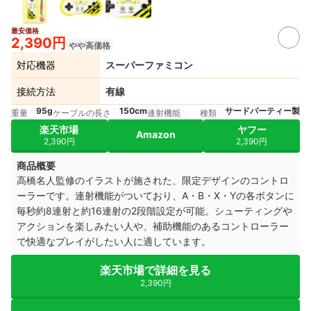
最安価格
2,390円
やや高価格
対応機器
スーパーファミコン
接続方法
有線
95g
150cm
サードパーティー製
重量
ケーブルの長さ
連射機能
種類
楽天市場
ヤフー
Amazon
2,390円
2,390円
商品概要
高橋名人監修のイラストが施された、限定デザインのコントロ
ーラーです。連射機能がついており、A・B・X・Yの各ボタンに
毎秒約8連射と約16連射の2段階設定が可能。シューティングや
アクションを楽しみたい人や、補助機能のあるコントローラー
で快適なプレイがしたい人に適しています。
楽天市場で詳細を見る
2,390円