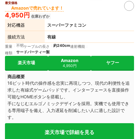
最安価格
Amazonで売れています！
4,950円
在庫わずか
対応機器
スーパーファミコン
接続方法
有線
不明
約240cm
重量
ケーブルの長さ
連射機能
サードパーティー製
種類
Amazon
楽天市場
ヤフー
4,950円
商品概要
16ビット時代の操作感を忠実に再現しつつ、現代の利便性を追
求した有線式ゲームパッドです。インターフェースを直接操作
可能なHOMEボタンを搭載し、
手になじむエルゴノミックデザインを採用。実機でも使用でき
る専用端子を備え、入力遅延を削減したい人に適した設計で
す。
楽天市場で詳細を見る