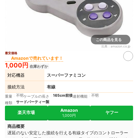
この商品を見る
出典：
amazon.co.jp
最安価格
Amazonで売れています！
1,000円
在庫わずか
対応機器
スーパーファミコン
接続方法
有線
不明
165cm前後
不明
重量
ケーブルの長さ
連射機能
サードパーティー製
種類
Amazon
楽天市場
ヤフー
1,000円
商品概要
遅延のない安定した接続を行える有線タイプのコントローラー