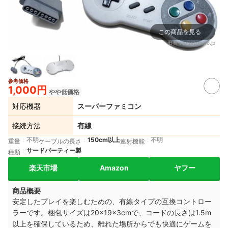
この商品を見る
出典：
amazon.co.jp
参考価格
1,000円
やや低価格
対応機器
スーパーファミコン
接続方法
有線
不明
150cm以上
不明
重量
ケーブルの長さ
連射機能
サードパーティー製
種類
楽天市場
Amazon
ヤフー
商品概要
安定したプレイを楽しむための、有線タイプの互換コントロー
ラーです。梱包サイズは20×19×3cmで、コードの長さは1.5m
以上を確保しているため、離れた場所からでも快適にゲームを