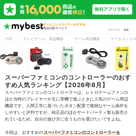
ゲームコントローラーおすすめ
商品比較サービス
マイページ
検索
TOP
テレビゲーム・周辺機器
ゲーム周辺機器
ゲームコント
スーパーファミコンのコントローラーのおす
すめ人気ランキング【2026年8月】
スーパーファミコンのコントローラーは、レトロゲームファンの
ほか当時のプレイヤーが主に実機で遊ぶときに人気のゲーム周辺
機器です。人間工学に基づいたボタン配置で複雑なゲーム操作を
しやすいと評判ですが、純正品のほかサードパーティ製も販売さ
れているため、自分の遊び方に合うものを選びたいですよね。
今回は、おすすめの
スーパーファミコンのコントローラーを