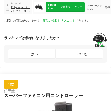
Playmaji
4,950円
スーパーファ
7
楽天市場
ヤフー
Polymega
｜
スー
有線
Amazon
ミコン
パーコントローラ
｜
RC02
お探しの商品がない場合は、
商品の掲載をリクエスト
できます。
ランキングは参考になりましたか？
はい
いいえ
1位
任天堂
スーパーファミコン用コントローラー