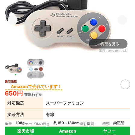
この商品を見る
出典：
amazon.co.jp
最安価格
Amazonで売れています！
650円
在庫わずか
対応機器
スーパーファミコン
接続方法
有線
108g
約150～180cm
純正品
重量
ケーブルの長さ
連射機能
種類
楽天市場
Amazon
ヤフー