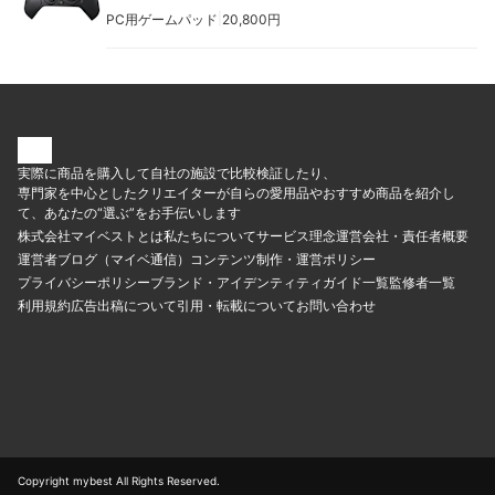
|
PC用ゲームパッド
20,800円
実際に商品を購入して自社の施設で比較検証したり、
専門家を中心としたクリエイターが自らの愛用品やおすすめ商品を紹介し
て、あなたの“選ぶ”をお手伝いします
株式会社マイベストとは
私たちについて
サービス理念
運営会社・責任者概要
運営者ブログ（マイベ通信）
コンテンツ制作・運営ポリシー
プライバシーポリシー
ブランド・アイデンティティ
ガイド一覧
監修者一覧
利用規約
広告出稿について
引用・転載について
お問い合わせ
Copyright mybest All Rights Reserved.