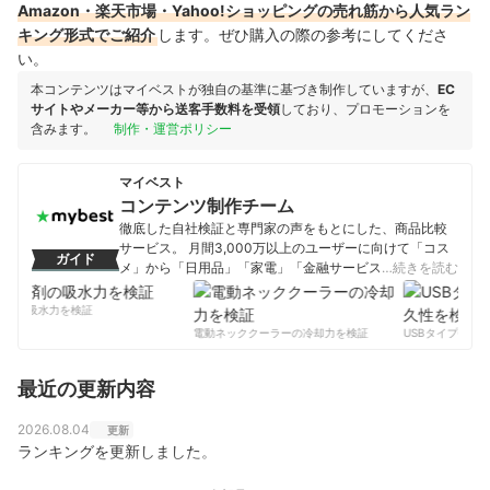
Amazon・楽天市場・Yahoo!ショッピングの売れ筋から人気ラン
キング形式でご紹介
します。ぜひ購入の際の参考にしてくださ
い。
本コンテンツはマイベストが独自の基準に基づき制作していますが、
EC
サイトやメーカー等から送客手数料を受領
しており、プロモーションを
含みます。
制作・運営ポリシー
マイベスト
コンテンツ制作チーム
徹底した自社検証と専門家の声をもとにした、商品比較
サービス。 月間3,000万以上のユーザーに向けて「コス
ガイド
メ」から「日用品」「家電」「金融サービス」まで、ベ
…続きを読む
ストな商品を選んでもらうために、毎日コンテンツを制
作中。
剤の吸水力を検証
コンテンツ制作チームのプロフィール
電動ネッククーラーの冷却力を検証
USBタイプCケー
最近の更新内容
2026.08.04
更新
ランキングを更新しました。