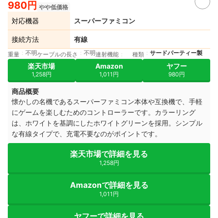
980円
やや低価格
対応機器
スーパーファミコン
接続方法
有線
不明
不明
サードパーティー製
重量
ケーブルの長さ
連射機能
種類
楽天市場
Amazon
ヤフー
1,258円
1,011円
980円
商品概要
懐かしの名機であるスーパーファミコン本体や互換機で、手軽
にゲームを楽しむためのコントローラーです。カラーリング
は、ホワイトを基調にしたホワイトグリーンを採用。シンプル
な有線タイプで、充電不要なのがポイントです。
楽天市場で詳細を見る
1,258円
Amazonで詳細を見る
1,011円
ヤフーで詳細を見る