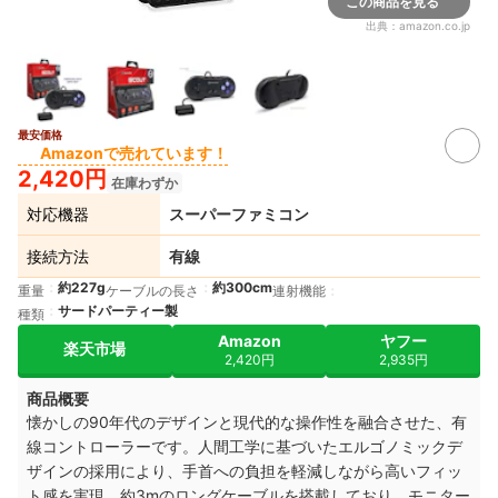
この商品を見る
出典：
amazon.co.jp
最安価格
Amazonで売れています！
2,420円
在庫わずか
対応機器
スーパーファミコン
接続方法
有線
約227g
約300cm
重量
ケーブルの長さ
連射機能
サードパーティー製
種類
Amazon
ヤフー
楽天市場
2,420円
2,935円
商品概要
懐かしの90年代のデザインと現代的な操作性を融合させた、有
線コントローラーです。人間工学に基づいたエルゴノミックデ
ザインの採用により、手首への負担を軽減しながら高いフィッ
ト感を実現。約3mのロングケーブルを搭載しており、モニター