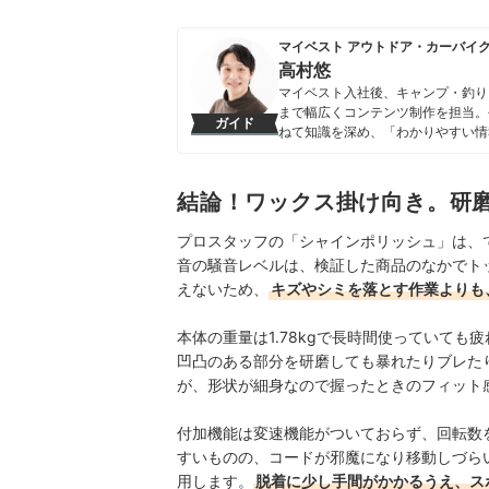
マイベスト アウトドア・カーバイ
高村悠
マイベスト入社後、キャンプ・釣り
まで幅広くコンテンツ制作を担当。
ガイド
ねて知識を深め、「わかりやすい情
ンテンツ制作を行なっている。
高村悠のプロフィール
結論！ワックス掛け向き。研
プロスタッフの「シャインポリッシュ」は、
音の騒音レベルは、検証した商品のなかでトッ
えないため、
キズやシミを落とす作業よりも
本体の重量は1.78kgで長時間使っていても
凹凸のある部分を研磨しても暴れたりブレた
が、形状が細身なので握ったときのフィット
付加機能は変速機能がついておらず、回転数
すいものの、コードが邪魔になり移動しづら
用します。
脱着に少し手間がかかるうえ、ス