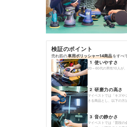
検証のポイント
売れ筋の
車用ポリッシャー14商品
をすべ
使いやすさ
1
20～60代の男性10人
研磨力の高さ
2
マイベストでは「キズや
きる商品とし、以下の方
音の静かさ
3
マイベストでは「普段の