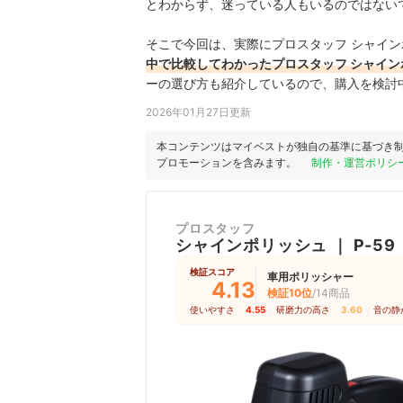
とわからず、迷っている人もいるのではない
そこで今回は、実際にプロスタッフ シャインポ
中で比較してわかったプロスタッフ シャインポ
ーの選び方も紹介しているので、購入を検討
2026年01月27日更新
本コンテンツはマイベストが独自の基準に基づき
プロモーションを含みます。
制作・運営ポリシ
プロスタッフ
シャインポリッシュ
｜
P-59
検証スコア
車用ポリッシャー
4.13
検証10位
/14商品
使いやすさ
4.55
｜
研磨力の高さ
3.60
｜
音の静