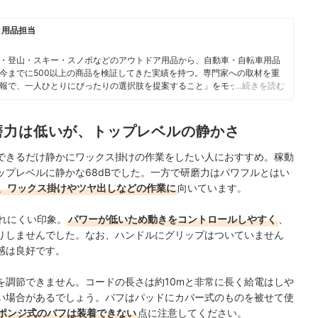
ク用品担当
・登山・スキー・スノボなどのアウトドア用品から、自動車・自転車用品
今までに500以上の商品を検証してきた実績を持つ。専門家への取材を重
報で、一人ひとりにぴったりの選択肢を提案すること」をモットーに、コ
…続きを読む
磨力は低いが、トップレベルの静かさ
できるだけ静かにワックス掛けの作業をしたい人におすすめ。稼動
プレベルに静かな68dBでした。一方で研磨力はパワフルとはい
、ワックス掛けやツヤ出しなどの作業に
向いています。
疲れにくい印象。
パワーが低いため動きをコントロールしやすく
、
りしませんでした。なお、ハンドルにグリップはついていません
感は良好です。
を調節できません。コードの長さは約10mと非常に長く給電はしや
い場合があるでしょう。バフはパッドにカバー式のものを被せて使
ポンジ式のバフは装着できない
点に注意してください。