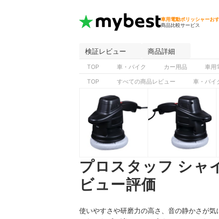
車用電動ポリッシャーお
商品比較サービス
検証レビュー
商品詳細
TOP
車・バイク
カー用品
車用
TOP
すべての商品レビュー
車・バイ
プロスタッフ シャイ
ビュー評価
使いやすさや研磨力の高さ、音の静かさが気に