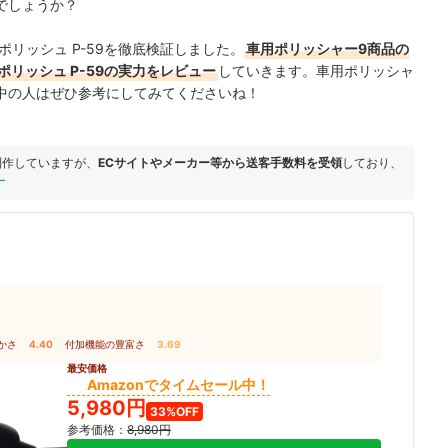
でしょうか？
リッシュ P-59を徹底検証しました。
車用ポリッシャー9商品の
リッシュ P-59の実力をレビュー
していきます。車用ポリッシャ
中の人はぜひ参考にしてみてくださいね！
制作していますが、
ECサイトやメーカー等から送客手数料を受領
しており、
ー
かさ
4.40
｜
付加機能の豊富さ
3.69
最安価格
Amazonでタイムセール中！
5,980円
33%OFF
参考価格：
8,980円