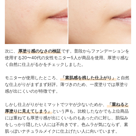
次に、
厚塗り感のなさの検証
です。普段からファンデーションを
使用する20〜40代の女性モニター5人が商品を使用。厚塗り感な
く自然に仕上がるかをチェックしました。
モニターが使用したところ、
「素肌感を残した仕上がり」
と自然
な仕上がりがまずまず好評。薄づきのため、一度塗りでは厚塗り
感が出にくいのが特徴です。
しかし仕上がりがセミマットでツヤが少ないためか、
「重ねると
厚塗りに見えてしまう」
という声も。比較したなかでも上位商品
には重ねても厚塗り感が出にくいものもあったのに対し、肌悩み
をしっかり隠したい人には不向きです。色ムラが気にならず、素
肌っぽいナチュラルメイクに仕上げたい人に向いています。