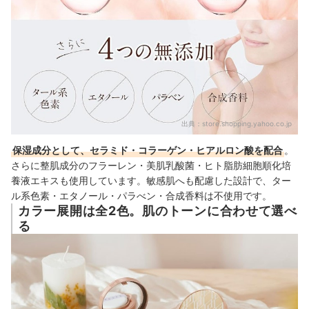
出典：
store.shopping.yahoo.co.jp
保湿成分として、セラミド・コラーゲン・ヒアルロン酸を配合
。
さらに整肌成分のフラーレン・美肌乳酸菌・ヒト脂肪細胞順化培
養液エキスも使用しています。
敏感肌へも配慮した設計で、ター
ル系色素・エタノール・パラべン・合成香料は不使用です。
カラー展開は全2色。肌のトーンに合わせて選べ
る