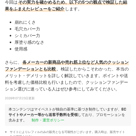
今回は
その実力を確かめるため、以下の5つの観点で検証した結
果をふまえたレビューをご紹介
します。
崩れにくさ
毛穴カバー力
シミカバー力
厚塗り感のなさ
使用感
さらに、
各メーカーの新商品や売れ筋上位など人気のクッション
ファンデーションとも比較
。検証したからこそわかった、本当の
メリット・デメリットを詳しく解説していきます。ポイントや送
料を考慮した価格比較も行いましたので、クッションファンデー
ション選びに迷っている人はぜひ参考にしてみてください。
2026年07月23日更新
本コンテンツはマイベストが独自の基準に基づき制作していますが、
EC
サイトやメーカー等から送客手数料を受領
しており、プロモーションを
含みます。
制作・運営ポリシー
サイトによりレフィルのみの販売となる可能性がございます。購入
時
は、販売サイト