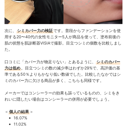
次に、
シミカバー力の検証
です。普段からファンデーションを使
用する20〜40代の女性モニター5人が商品を使って、塗布前後の
肌の状態を肌診断器VISIAで撮影。目立つシミの個数を比較しまし
た。
口コミに「カバー力が物足りない」とあるように、
シミのカバー
力は低め
。目立つシミの数の減少率はわずか29%で、高評価の基
準である50％よりもかなり低い数値でした。比較したなかではシ
ミのカバー力に欠ける商品が多く、こちらも同様です。
メーカーではコンシーラーの効果も謳っているものの、シミをき
れいに隠したい場合はコンシーラーの併用が必要でしょう。
＜
個人の結果
＞
16.07%
11.02%