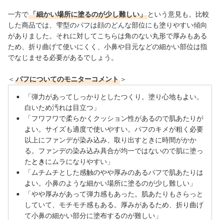
一方で
「細かい場所に塗るのが少し難しい」
という意見も。比較
した商品では、雫型のパフは顔のどんな部位にも塗りやすい傾向
がありました。
それに対してこちらは角のない丸形で厚みもある
ため、折り曲げて使いにくく、小鼻や目元などの細かい部位は指
でなじませる必要があるでしょう。
＜
パフについてのモニターコメント
＞
「弾力があってしっかりとしたつくり。塗り心地も
よ
い。
白いため汚れは目立つ」
「フワフワで柔らかくクッション性があるので肌あたりが
よ
い。サイズも適度で使いやすい。パフのキメが粗く必要
以上にファンデが染み込み、取り出すときに時間がかか
る。ファンデの染み込み具合が均一ではないので肌に塗っ
た
とき
にムラになりやすい」
「ムチムチとした感触のやや厚みのあるパフで肌あたりは
よ
い。小鼻のような細かい場所に塗るのが少し難しい」
「やや厚みがあって弾力感もあった。肌あたりもさらっと
していて、モチモチ感もある。厚みがあるため、折り曲げ
て小鼻の細かい部分に塗布するのが難しい」