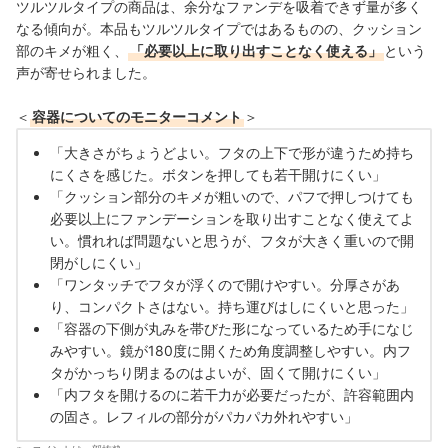
ツルツルタイプの商品は、余分なファンデを吸着できず量が多く
なる傾向が。本品もツルツルタイプではあるものの、クッション
部のキメが粗く、
「
必要以上に取り出すことなく使える
」
という
声が寄せられました。
＜
容器についてのモニターコメント
＞
「大きさがちょうどよい。フタの上下で形が違うため持ち
にくさを感じた。ボタンを押しても若干開けにくい」
「クッション部分のキメが粗いので、パフで押しつけても
必要以上にファンデーションを取り出すことなく使えてよ
い。慣れれば問題ないと思うが、フタが大きく重いので開
閉がしにくい」
「ワンタッチでフタが浮くので開けやすい。分厚さがあ
り、コンパクトさはない。持ち運びはしにくいと思った」
「容器の下側が丸みを帯びた形になっているため手になじ
みやすい。鏡が180度に開くため角度調整しやすい。内フ
タがかっちり閉まるのはよいが、固くて開けにくい」
「内フタを開けるのに若干力が必要だったが、許容範囲内
の固さ。レフィルの部分がパカパカ外れやすい」