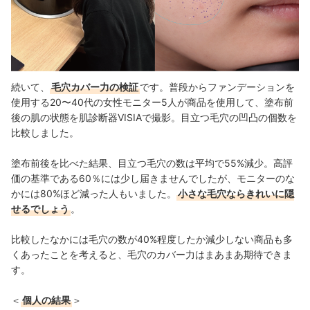
続いて、
毛穴カバー力の検証
です。普段からファンデーションを
使用する20〜40代の女性モニター5人が商品を使用して、塗布前
後の肌の状態を肌診断器VISIAで撮影。目立つ毛穴の凹凸の個数を
比較しました。
塗布前後を比べた結果、目立つ毛穴の数は平均で55%減少。高評
価の基準である60％には少し届きませんでしたが、モニターのな
かには80%ほど減った人もいました。
小さな毛穴ならきれいに隠
せるでしょう
。
比較したなかには
毛穴の数が40%程度したか減少しない商品も多
くあったことを考えると、
毛穴のカバー力はまあまあ期待できま
す。
＜
個人の結果
＞