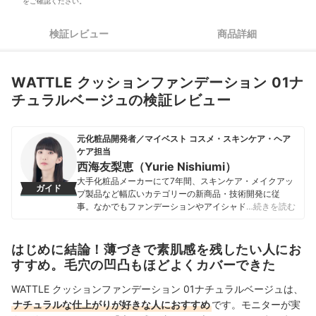
をご確認ください。
検証レビュー
商品詳細
WATTLE クッションファンデーション 01ナ
チュラルベージュの検証レビュー
元化粧品開発者／マイベスト コスメ・スキンケア・ヘア
ケア担当
西海友梨恵（Yurie Nishiumi）
大手化粧品メーカーにて7年間、スキンケア・メイクアッ
ガイド
プ製品など幅広いカテゴリーの新商品・技術開発に従
事。なかでもファンデーションやアイシャドウ、口紅な
…続きを読む
どの技術開発を専門とし、日本国内はもちろん海外市場
向けの商品開発も多数経験。 現在はマイベストで年間
1500点以上のコスメを比較検証。開発現場で培った知識
はじめに結論！薄づきで素肌感を残したい人にお
をもとに、成分や処方の背景をふまえながら、専門的な
すすめ。毛穴の凹凸もほどよくカバーできた
内容もユーザーにわかりやすく伝えることを大切にしな
がらコンテンツを制作している。
WATTLE クッションファンデーション 01ナチュラルベージュは、
西海友梨恵（Yurie Nishiumi）のプロフィール
ナチュラルな仕上がりが好きな人におすすめ
です。モニターが実