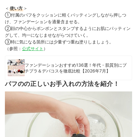
＜
使い方
＞
①付属のパフをクッションに軽くパッティングしながら押しつ
け、ファンデーションを適量含ませる。
②顔の中心からポンポンとスタンプするようにお肌にパッティン
グして、均一になじませながらつけていく。
③特に気になる箇所には少量ずつ重ね塗りしましょう。
（参照：
公式サイト
）
ファンデーションおすすめ136選！年代・肌質別にプ
チプラ＆デパコスを徹底比較【2026年7月】
パフのの正しいお手入れの方法を紹介！