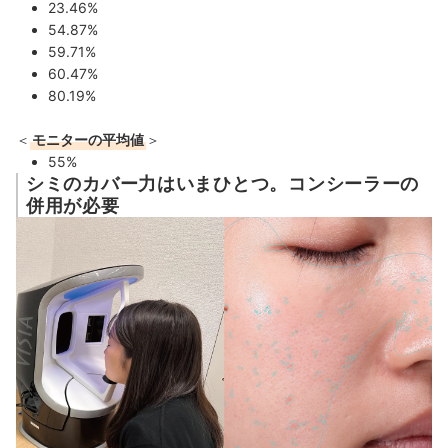
23.46%
54.87%
59.71%
60.47%
80.19%
＜
モニターの平均値
＞
55%
シミのカバー力はいまひとつ。コンシーラーの
併用が必要