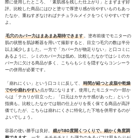
際に使用したところ、「素肌感を残した仕上がり」
とまずまず好
評。比較した商品にはひと塗りで厚塗り感が出やすいものもあっ
たなか、重ねすぎなければナチュラルメイクをつくりやすいです
よ。
毛穴のカバー力はまあまあ期待できます
。塗布前後でモニターの
肌の状態を肌診断器を用いて撮影すると、目立つ毛穴の数は半分
以上減少しました。一方で「カバー力が物足りない」と口コミに
あるように、シミのカバー力は低め。比較したなかではシミのカ
バー力に欠ける商品が多く、こちらもシミを隠すならコンシーラ
ーの併用が必要です。
「崩れにくい」という口コミに反して、
時間が経つと皮脂や乾燥
でやや崩れやすい
点が気になります。使用したモニターの一部か
らは「テカリが目立った」「口元はカサカサ感があった」という
指摘も。比較したなかでは朝の仕上がりを長く保てる商品が高評
価でしたが、こちらは崩れにくさに特化した下地を併用するのが
よいでしょう。
容器の使い勝手は良好。
鏡が180度開くつくりで、細かく角度調
整できます
。一方、モチモチとした弾力のあるパフは肌あたりが