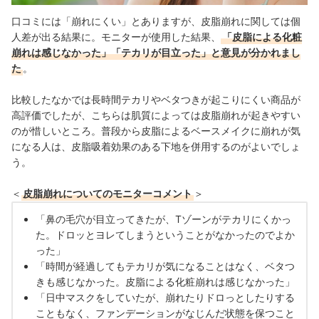
口コミには「崩れにくい」とありますが、皮脂崩れに関しては個
人差が出る結果に。モニターが使用した結果、
「皮脂による化粧
崩れは感じなかった」「テカリが目立った」と意見が分かれまし
た
。
比較したなかでは長時間テカリやベタつきが起こりにくい商品が
高評価でしたが、こちらは肌質によっては皮脂崩れが起きやすい
のが惜しいところ。普段から皮脂によるベースメイクに崩れが気
になる人は、皮脂吸着効果のある下地を併用するのがよいでしょ
う。
＜
皮脂崩れについてのモニターコメント
＞
「鼻の毛穴が目立ってきたが、Tゾーンがテカリにくかっ
た。ドロッとヨレてしまうということがなかったのでよか
った」
「時間が経過してもテカリが気になることはなく、ベタつ
きも感じなかった。皮脂による化粧崩れは感じなかった」
「日中マスクをしていたが、崩れたりドロっとしたりする
こともなく、ファンデーションがなじんだ状態を保つこと