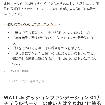
比較したなかでは無香料タイプでも原料のにおいを感じにくい商
品が高評価だったのに対し、においに敏感な人は気になる場合も
ありそうです。
＜
香りについてのモニターコメント
＞
「
無香
で不快感はない。香りがほしい人には物足りない」
「ほぼ
無香
で不快感がない。ゴムのにおいが若干気にな
る」
「顔を近づけると油っぽい香りをツンと感じた」
「少し鼻にツンとくる感じの化粧品らしいにおいがする。
肌にのせる瞬間は気になるが、少し経つとにおいは気にな
らない」
コメントは一部抜粋
コンテンツの誤りを送信する
WATTLE クッションファンデーション 01ナ
チュラルベージュの使い方は？きれいに塗る