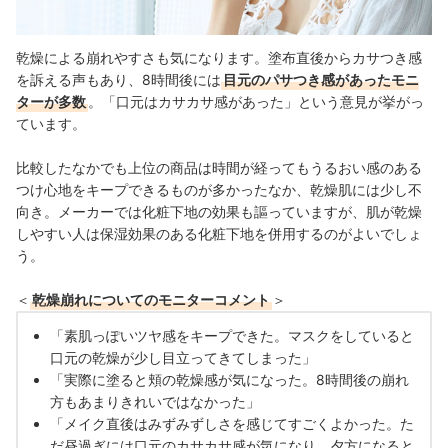
乾燥による崩れやすさも気になります。塗布直後からカサつき感
を訴える声もあり、8時間後には
目元のパサつき感があったモニ
ターが多数
。「口元はカサカサ感があった」という意見が挙がっ
ています。
比較したなかでも上位の商品は時間が経ってもうるおい感のある
つけ心地をキープできるものが多かったなか、乾燥肌には少し不
向き。
メーカーでは化粧下地の効果も謳っていますが、肌が乾燥
しやすい人は保湿効果のある化粧下地を併用するのがよいでしょ
う。
＜
乾燥崩れについてのモニターコメント
＞
「素肌っぽいツヤ感をキープできた。マスクをしていると
口元の乾燥が少し目立ってきてしまった」
「実際に塗ると頬の乾燥感が気になった。8時間後の崩れ
方もあまりきれいではなかった」
「メイク直後はみずみずしさを感じてすごくよかった。た
だ昼過ぎには口元のカサカサ感が気になり、夕方になると