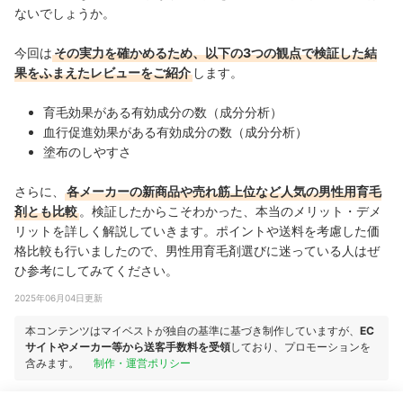
ないでしょうか。
今回は
その実力を確かめるため、以下の3つの観点で検証した結
果をふまえたレビューをご紹介
します。
育毛効果がある有効成分の数（成分分析）
血行促進効果がある有効成分の数（成分分析）
塗布のしやすさ
さらに、
各メーカーの新商品や売れ筋上位など人気の男性用育毛
剤とも比較
。検証したからこそわかった、本当のメリット・デメ
リットを詳しく解説していきます。ポイントや送料を考慮した価
格比較も行いましたので、男性用育毛剤選びに迷っている人はぜ
ひ参考にしてみてください。
2025年06月04日更新
本コンテンツはマイベストが独自の基準に基づき制作していますが、
EC
サイトやメーカー等から送客手数料を受領
しており、プロモーションを
含みます。
制作・運営ポリシー