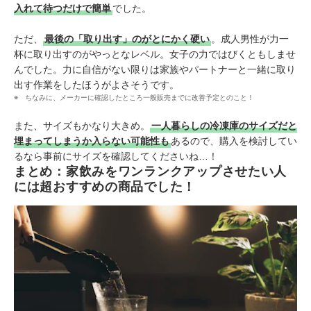
入れて待つだけで簡単
でした。
ただ、
最後の「取り出す」のがとにかく硬い
。成人男性が力一
杯に取り出すのがやっとなレベル。女子の力ではびくともしませ
んでした。力に自信がない限りは家族やパートナーと一緒に取り
出す作業をしたほうがよさそうです。
ちなみに、メーカーに確認したところ一般販売までに改善予定とのこと！
また、サイズもかなり大きめ。
一人暮らしの冷凍庫のサイズだと
埋まってしまうか入らない可能性も
あるので、購入を検討してい
るなら事前にサイズを確認してくださいね…！
まとめ：家飲みをワンランクアップさせたい人
には超おすすめの商品でした！