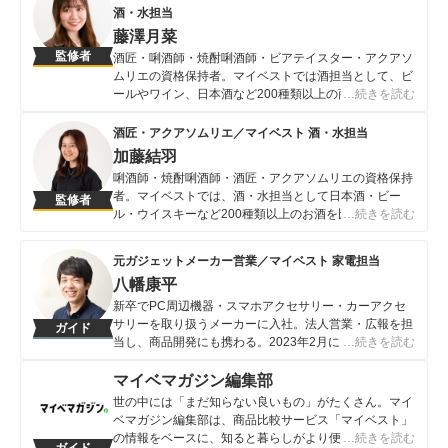
酒・水担当
藤澤月菜
監修者
酒匠・唎酒師・焼酎唎酒師・ビアテイスター・アクアソ
ムリエの資格保持者。マイベストでは酒担当として、ビ
ールやワイン、日本酒など200種類以上の商品を比較検
…続きを読む
証している。前職では飲食メディアのディレクションを
経験し、200店舗を超える飲食店に取材を行った。プラ
酒匠・アクアソムリエ／マイベスト 酒・水担当
イベートでも頻繁に飲み屋へ足を運び、1日に20杯以上
加藤結羽
飲むことも多い酒愛好家。
唎酒師・焼酎唎酒師・酒匠・アクアソムリエの資格保持
藤澤月菜のプロフィール
者。マイベストでは、酒・水担当として日本酒・ビー
監修者
ル・ウイスキーなど200種類以上のお酒を比較検証して
…続きを読む
いる。プライベートでも週に4回以上お酒を嗜み、トレ
ンドや消費者の嗜好を日々アップデートしている酒愛好
元ガジェットメーカー営業／マイベスト 家電担当
家。普段あまりお酒を飲まない初心者から、あらゆる品
八幡康平
種を飲み比べてきた酒愛好家まで幅広く楽しめるような
価値あるコンテンツの提供を目指し、酒商材の魅力を最
新卒でPC周辺機器・スマホアクセサリー・カーアクセ
大限に引き出すコンテンツ作り・情報発信に励んでい
サリーを取り扱うメーカーに入社。法人営業・広報を担
ガイド
る。
当し、商品開発にも携わる。2023年2月にマイベストに
…続きを読む
加藤結羽のプロフィール
入社し、モバイルバッテリーやビデオカメラなどガジェ
ットやカメラの比較・コンテンツ制作を経験。現在で
マイベマガジン編集部
は、家電を中心に幅広いジャンルのコンテンツ制作に携
世の中には「まだ知らない良いもの」がたくさん。マイ
わる。「専門性をもとにした調査・検証を通じ、一人ひ
ベマガジン編集部は、商品比較サービス「マイベスト」
とりに合った選択肢を分かりやすく提案すること」を心
の情報をベースに、知ると暮らしがより便利になるアイ
…続きを読む