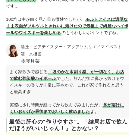
です…
100均は中が白く見た目も微妙でしたが、
モルトアイスは透明な
まま表面がツルツルときれいに溶けたので最後まで綺麗なハイボ
ールやウイスキーを楽しめる
のもうれしいポイントですね。
酒匠・ビアテイスター・アクアソムリエ／マイベスト
酒・水担当
藤澤月菜
よく家飲みで感じる
「ほのかな水割り感」が一切なく、お店
で飲む強炭酸ハイボール
でした。飲んだ後に鼻から抜けるウ
イスキーの香りが非常に華やかで、これが家で作れると思う
と最高すぎ……
実際に少し時間が経ってから飲んでみましたが、
氷が溶けに
くいおかげか最後までおいしく飲めました
よ。
最後は肝心の"作りやすさ"。「結局お店で飲ん
だほうがいいじゃん！」とかない？