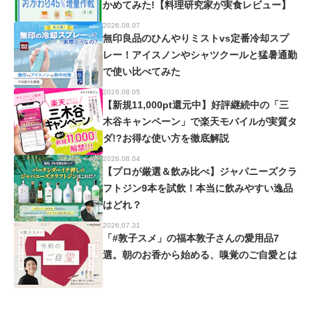
かめてみた!【料理研究家が実食レビュー】
2026.08.07
無印良品のひんやりミストvs定番冷却スプ
レー！アイスノンやシャツクールと猛暑通勤
で使い比べてみた
2026.08.05
【新規11,000pt還元中】好評継続中の「三
木谷キャンペーン」で楽天モバイルが実質タ
ダ!?お得な使い方を徹底解説
2026.08.04
【プロが厳選＆飲み比べ】ジャパニーズクラ
フトジン9本を試飲！本当に飲みやすい逸品
はどれ？
2026.07.31
「#敦子スメ」の福本敦子さんの愛用品7
選。朝のお香から始める、嗅覚のご自愛とは