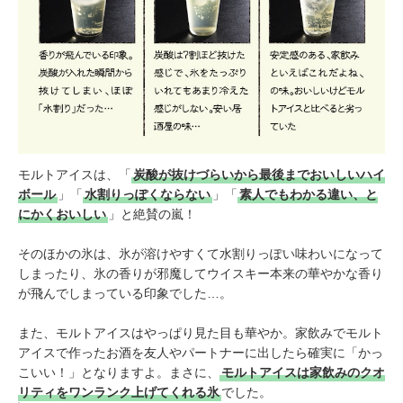
モルトアイスは、「
炭酸が抜けづらいから最後までおいしいハイ
ボール
」「
水割りっぽくならない
」「
素人でもわかる違い、と
にかくおいしい
」と絶賛の嵐！
そのほかの氷は、氷が溶けやすくて水割りっぽい味わいになって
しまったり、氷の香りが邪魔してウイスキー本来の華やかな香り
が飛んでしまっている印象でした…。
また、モルトアイスはやっぱり見た目も華やか。家飲みでモルト
アイスで作ったお酒を友人やパートナーに出したら確実に「かっ
こいい！」となりますよ。まさに、
モルトアイスは家飲みのクオ
リティをワンランク上げてくれる氷
でした。