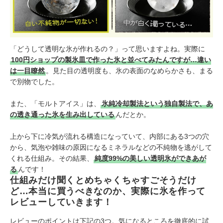
「どうして透明な氷が作れるの？」って思いますよね。実際に
100円ショップの製氷皿で作った氷と並べてみたんですが…違い
は一目瞭然
。見た目の透明度も、氷の表面のなめらかさも、まる
で別物でした。
また、「モルトアイス」は、
氷純冷却製法という独自製法で、あ
の透き通った氷を生み出している
んだとか。
上から下に冷気が流れる構造になっていて、内部にある3つの穴
から、気泡や雑味の原因になるミネラルなどの不純物を逃がして
くれる仕組み。その結果、
純度99%の美しい透明氷ができあが
る
んです！
仕組みだけ聞くとめちゃくちゃすごそうだけ
ど…本当に買うべきなのか、実際に氷を作って
レビューしていきます！
レビューのポイントは下記の3つ。気になるところを徹底的に試