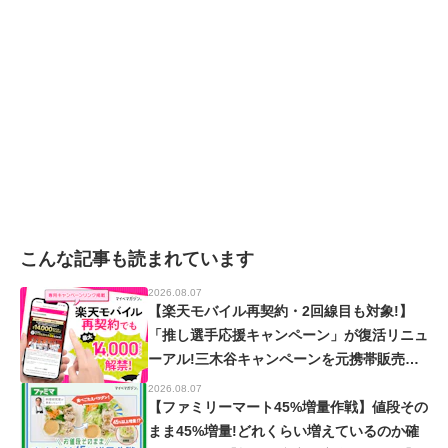
こんな記事も読まれています
2026.08.07
【楽天モバイル再契約・2回線目も対象!】
「推し選手応援キャンペーン」が復活リニュ
ーアル!三木谷キャンペーンを元携帯販売員
が徹底解説!【楽天イーグルス・ヴィッセル
2026.08.07
神戸】
【ファミリーマート45%増量作戦】値段その
まま45%増量!どれくらい増えているのか確