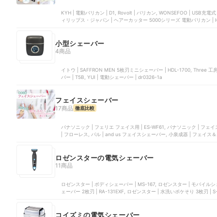
KYH | 電動バリカン | D1, Rovolt | バリカン, WONSEFOO | USB充電式 電動バリカン, パナソニック | ヘアーカッター | ER-GC75, フ
ィリップス・ジャパン | ヘアーカッター 5000シリーズ 電動バリカン | HC
小型シェーバー
4商品
イトウ | SAFFRON MEN 5枚刃ミニシェーバー | HDL-1700, Three 工房
バー | T5B, YUI | 電動シェーバー | dr0326-1a
フェイスシェーバー
17商品
徹底比較
パナソニック | フェリエ フェイス用 | ES-WF61, パナソニック | フェ
| フローレス, パル | and us フェイスシェーバー, 小泉成器 | フェイス＆
ロゼンスターの電気シェーバー
11商品
ロゼンスター | ボディシェーバー | MS-167, ロゼンスター | モバイルシェーバー 5枚刃
コイズミの電気シェーバー