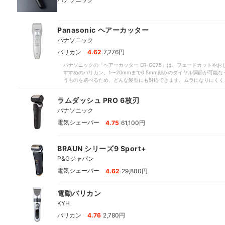
Panasonic ヘアーカッター
パナソニック
|
バリカン
4.62
7,276円
パナソニックの「ヘアーカッター ER-GC75」は、フェードカットや
すすめのバリカン。1〜20mmまで0.5mm刻みのダイヤル調節が可能
うものを選べるため、どんな髪型にも対応できます。ムラになりにくく
に、思ったところに刃を当てやすいので、セルフカットもしやすい印象
仕上げられるでしょう。コームの取り外しはスライド式で簡単。8時間
ラムダッシュ PRO 6枚刃
ながら使えます。メンテナンスの際はオイル差しが必要ですが、刃の交換
パナソニック
です。また、低回転モードはないものの、コームをつければ刃がむき出
性も少ないでしょう。ただし、稼動音が大きいのが惜しいポイント。全体
|
電気シェーバー
4.75
61,100円
いえパナソニックのバリカンのなかでも切れ味と微調整のしやすさに優
なら、ぜひ検討してみてください。
BRAUN シリーズ9 Sport+
P&Gジャパン
|
電気シェーバー
4.62
29,800円
電動バリカン
KYH
|
バリカン
4.76
2,780円