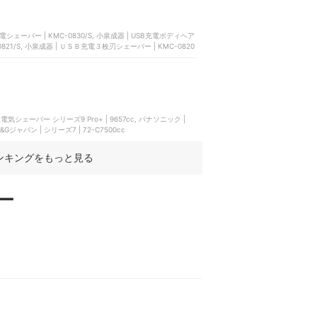
-0821/S, 小泉成器 | ＵＳＢ充電３枚刃シェーバー | KMC-0820
 電気シェーバー シリーズ9 Pro+ | 9657cc, パナソニック |
| 9360cc, P&Gジャパン | シリーズ7 | 72-C7500cc
ンキングをもっと見る
ー