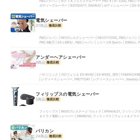
P&Gジャパン | ボディ＆フェイスグルーマー PRO X | XT 5300, P&Gジ
ボディーグルーマー | BG1024/17, GAERUO | ボディシェーバー | ‎QS-
電気シェーバー
31商品
徹底比較
P&Gジャパン | NEVOシルクシェーバー | NEVO11010C, P&Gジャパン |
PRO 6枚刃 | ES-L690U , P&Gジャパン | シリーズ9 Sport+ |
アンダーヘアシェーバー
9商品
徹底比較
パナソニック | VIOフェリエ ES-WV62 | ES-WV62, 貝印 | FEMINIC
| レディースシェーバー, PRETYDAY | レディースシェーバー, Ibealu
フィリップスの電気シェーバー
5商品
徹底比較
フィリップス | i9000プレステージ ウルトラ | XP9404/21, フィリップ
＆ドライ電動シェーバー | S9696/50, フィリップス | ウェット＆ドライ
| X3051/00
バリカン
24商品
徹底比較