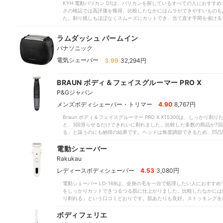
KYH 電動バリカン D1は、バリカンを探しているすべての人におす
さの検証では高評価を獲得。比較したなかにはムラができやすいものも
た。剃り残しもほぼなくスムーズにカットでき、当て直す手間を省ける
もぴったり。柄の太さ・長さは操作に邪魔にならないサイズで、「軽く
には、アタッチメントが大きすぎて耳周りの毛が十分に処理できない商
ラムダッシュ パームイン
好。耳周りコームもあり、初心者でも扱いやすい仕様です。刈り高さは
パナソニック
なかに0.5mm以下で調節できたのは少なかったのに対し、こちらは0.8
トも3・6・9・12mmと豊富。各アタッチメントと5段階の刈り高さを
|
電気シェーバー
3.99
32,294円
ンテナンスも手間はかかりません。たった3時間の充電で300分も連続
けでセットが完了し、手早く切りはじめられる点もメリット。IPX7の
用後はアタッチメントを外して本体丸ごと水洗いできます。コームを装
BRAUN ボディ＆フェイスグルーマー PRO X
がやや広い点は気になったものの、稼動音も特段大きすぎるわけではな
P&Gジャパン
いでしょう。3,000円前後の低価格帯ながら（※2025年2月時点、E
商品。初心者も上級者も使いやすいので、ぜひチェックしてみてくださ
|
メンズボディシェーバー・トリマー
4.90
8,767円
にこだわりたい人使用頻度が高い人＜おすすめできない人＞特になし
Braun ボディ＆フェイスグルーマー PRO X XT5300は、しっか
と、3回滑らせるだけできれいに剃れました。比較した多数の商品が7
る」と謳うのにも納得の結果です。ヘッドは角度調節できるため、凹凸
した商品には使用中にヒリヒリ感がある商品が多かったなか、こちらは
と評されました。使用後にアタッチメントが当たって痛みを感じたモニ
電動シェーバー
ボディが握りやすいのもメリットです。比較したなかでも滑り止めつき
Rakukau
リップがゴム製で、順手でも逆手でもモニターから「握りやすい」とい
107gと軽く、長時間使っていても手が疲れにくいでしょう。付属のア
|
レディースボディシェーバー
4.53
3,080円
おり、アタッチメントの交換で4種類の長さ調節ができます。デリケー
電動シェーバー LD-169は、全身の毛を一台で処理したい人におす
のケアで活躍するでしょう。アタッチメントの着脱は簡単で、長さ変更
をしっかりカットできつるつる肌に仕上がりました。比較したなかには
属しないため、使用後は水洗いしましょう。「きれいに剃れない」とい
り剃れる」という口コミどおりです。肌あたりも良好。ストッキングを
は比較的ソフトで、敏感肌の人の使用にも向いています。これ1台で顔
かせました。比較したなかにはストッキングが破れた商品もあったため
るでしょう。ぜひこの機会にチェックしてみてください。
る」と謳うとおり、手・足はもちろん顔にも使いやすいでしょう。使用
ボディフェリエ
の、商品を試したモニターからは「操作しやすい」「小回りが効く」と