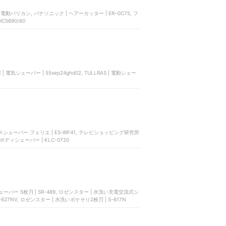
5690/60
 | 電気シェーバー | 55sep24ghd02, TULLRAS | 電動シェー
イスシェーバー フェリエ | ES-WF41, テレビショッピング研究所
ボディシェーバー | KLC-0720
 | SR-489, ロゼンスター | 水洗い充電交流式シ
ェーバー 2枚刃 | RA-131EXF, ロゼンスター | 水洗いポケそり 3枚刃 | S-627NV, ロゼンスター | 水洗いポケそり2枚刃 | S-617N