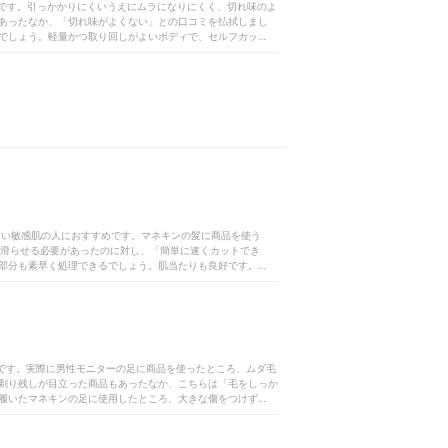
すめです。引っかかりにくいうえにムラになりにくく、切れ味のよ
あったなか、「切れ味がよくない」との口コミを払拭しまし
でしょう。軽量かつ取り回しがよいボディで、セルフカットに
て使いやすい」との口コミどおり重すぎません。比較したなか
品もありましたが、こちらは小さめで細部へのフィット感も良
、ダイヤルを回すだけで簡単に5段階から選択可能。比較した
〜2.0mmの範囲で0.3mmずつ微調節できます。アタッチメン
組み合わせれば、20段階から好みの長さを選べます。準備もメ
使用でき、充電しながらも使用できます。コームははめ込むだ
防水性能を搭載していて、お風呂でも使いやすい設計です。使
着すると刃がむき出しにならないのもポイントです。コーム幅
かったため、慣れれば子どもの髪をカットする際にも使いやす
Cサイト参照）、「切れ味抜群」と謳うとおりの実力を発揮した本
い。＜おすすめな人＞はじめてバリカンを購入する人仕上がり
り剃りたい敏感肌の人におすすめです。マネキンの髪に商品を使う
回滑らせる必要があったのに対し、「簡単に速くカットでき
部分も素早く処理できるでしょう。肌当たりも良好です。比較
モニターから「なめらかに剃れた」「ダメージ感はなかった」
ターもおらず、デリケートな肌の人も使いやすいといえます。
の商品は滑りにくく持ちやすい傾向があり、こちらも同様。グ
うコメントが寄せられました。重さもアタッチメントを含め約
タッチメントは6種類。「長さを細かく選べる」という口コミど
トゾーン用やフェイス用のアタッチメントもあり、幅広い部位
すめです。実際に男性モニターの足に商品を使ったところ、ムダ毛
もスムーズでした。ただし、お手入れ用のブラシやオイルは付
剃り残しが目立った商品もあったなか、こちらは「毛をしっか
う口コミに反し、優れた剃り味を発揮した商品です。肌当たり
履いたマネキンの足に使用したところ、大きな傷をつけずに動
・体と全身のムダ毛ケアができるため、1つ持っておくと重宝す
、優秀な結果です。「1台で簡単に全身のムダ毛処理ができ
感はまずまず。説明書にイラストがなく読みづらかったもの
好評です。比較したなかには作動音が気になる商品もあったな