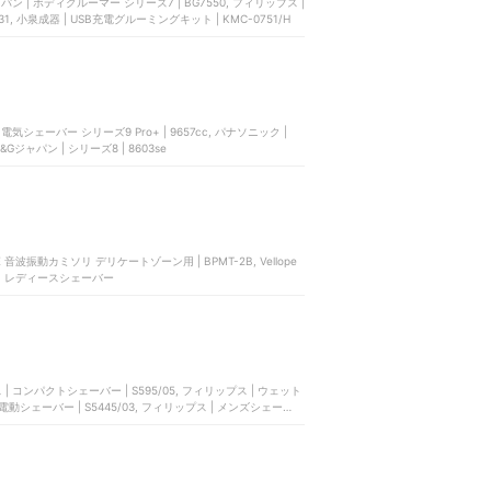
ャパン | ボディグルーマー シリーズ7 | BG7550, フィリップス |
031, 小泉成器 | USB充電グルーミングキット | KMC-0751/H
 電気シェーバー シリーズ9 Pro+ | 9657cc, パナソニック |
 9360cc, P&Gジャパン | シリーズ8 | 8603se
ARE 音波振動カミソリ デリケートゾーン用 | BPMT-2B, Vellope
ty | レディースシェーバー
ス | コンパクトシェーバー | S595/05, フィリップス | ウェット
電動シェーバー | S5445/03, フィリップス | メンズシェーバー