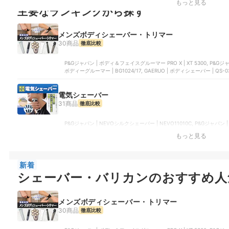
もっと見る
主要なランキングから探す
メンズボディシェーバー・トリマー
30商品
徹底比較
P&Gジャパン | ボディ＆フェイスグルーマー PRO X | XT 5300, P&Gジ
ボディーグルーマー | BG1024/17, GAERUO | ボディシェーバー | ‎QS-
電気シェーバー
31商品
徹底比較
P&Gジャパン | NEVOシルクシェーバー | NEVO11010C, P&Gジャパン |
PRO 6枚刃 | ES-L690U , P&Gジャパン | シリーズ9 Sport+ |
もっと見る
新着
シェーバー・バリカンのおすすめ人
メンズボディシェーバー・トリマー
30商品
徹底比較