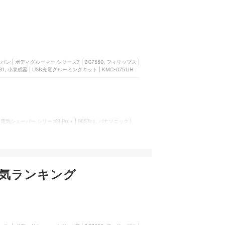
ャパン | ボディグルーマー シリーズ7 | BG7550, フィリップス |
031, 小泉成器 | USB充電グルーミングキット | KMC-0751/H
 電気シェーバー シリーズ9 Pro+ | 9657cc, パナソニック |
 9360cc, P&Gジャパン | シリーズ8 | 8603se
気ランキング