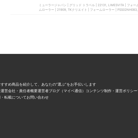
ミューラージャパン | グリッド トラベル | 22131, LIMESVITA |
ムローラー | ‎21909, TKクリエイト | フォームローラー | PSS02NH0
、
すすめ商品を紹介して、あなたの“選ぶ”をお手伝いします
念
運営会社・責任者概要
運営者ブログ（マイベ通信）
コンテンツ制作・運営ポリシー
用・転載について
お問い合わせ