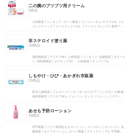
二の腕のブツブツ用クリーム
5商品
小林製薬 | ニノキュア, ロート製薬 | メンソレータム ザラプロA, ジャ
パンメディック | ユーリラックスUb, ファーストフレンズ | 薬用アッ
トベリー, CB | ゲルクリームⅡ
非ステロイド塗り薬
39商品
池田模範堂 | デリケアM's, 小林製薬 | ニノキュア, 佐藤製薬 | ポリベビ
ー, 池田模範堂 | オデキュアEX , 小林製薬 | キュアレアa
しもやけ・ひび・あかぎれ市販薬
25商品
田辺三菱製薬 | フルコートf, シオノギヘルスケア | リンデロンVs軟膏,
池田模範堂 | デリケアM's, ジョンソン･エンド･ジョンソン | テラ・コ
ートリル 軟膏a, 大塚製薬 | オロナインH軟膏
あせも予防ローション
16商品
丹平製薬 | ベビー薬用あせもローション, ユースキン | ローション, 佐
藤製薬 | タクトローション, ロート製薬 | メディクイックE, 宇津救命丸