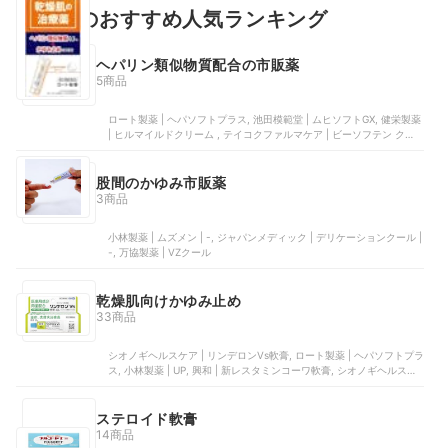
皮膚薬のおすすめ人気ランキング
ヘパリン類似物質配合の市販薬
5商品
ロート製薬 | ヘパソフトプラス, 池田模範堂 | ムヒソフトGX, 健栄製薬
| ヒルマイルドクリーム , テイコクファルマケア | ビーソフテン クリ
ーム, 大正製薬 | ヘパリオローション
股間のかゆみ市販薬
3商品
小林製薬 | ムズメン | -, ジャパンメディック | デリケーションクール |
-, 万協製薬 | VZクール
乾燥肌向けかゆみ止め
33商品
シオノギヘルスケア | リンデロンVs軟膏, ロート製薬 | ヘパソフトプラ
ス, 小林製薬 | UP, 興和 | 新レスタミンコーワ軟膏, シオノギヘルスケ
ア | リンデロンVsクリーム
ステロイド軟膏
14商品