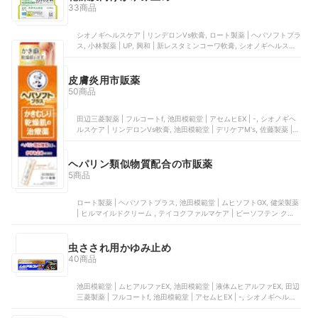
33商品
シオノギヘルスケア | リンデロンVs軟膏, ロート製薬 | ヘパソフトプラ
ス, 小林製薬 | UP, 興和 | 新レスタミンコーワ軟膏, シオノギヘルスケ
ア | リンデロンVsクリーム
皮膚炎用市販薬
50商品
田辺三菱製薬 | フルコートf, 池田模範堂 | アセムヒEX | -, シオノギヘ
ルスケア | リンデロンVs軟膏, 池田模範堂 | デリケアM's, 佐藤製薬 |
ポリベビー
ヘパリン類似物質配合の市販薬
5商品
ロート製薬 | ヘパソフトプラス, 池田模範堂 | ムヒソフトGX, 健栄製薬
| ヒルマイルドクリーム , テイコクファルマケア | ビーソフテン クリ
ーム, 大正製薬 | ヘパリオローション
虫さされ用かゆみ止め
40商品
池田模範堂 | ムヒアルファEX, 池田模範堂 | 液体ムヒアルファEX, 田辺
三菱製薬 | フルコートf, 池田模範堂 | アセムヒEX | -, シオノギヘルス
ケア | リンデロンVs軟膏