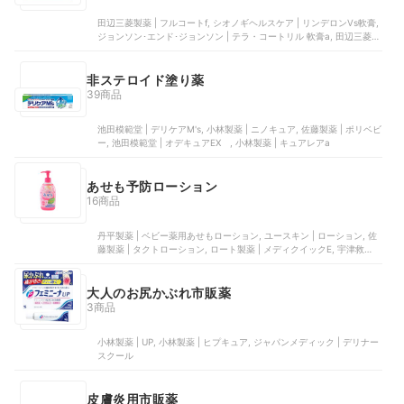
田辺三菱製薬 | フルコートf, シオノギヘルスケア | リンデロンVs軟膏,
ジョンソン･エンド･ジョンソン | テラ・コートリル 軟膏a, 田辺三菱製
薬 | コートf MD軟膏, 第一三共ヘルスケア | ベトネベートN軟膏AS
非ステロイド塗り薬
39商品
池田模範堂 | デリケアM's, 小林製薬 | ニノキュア, 佐藤製薬 | ポリベビ
ー, 池田模範堂 | オデキュアEX , 小林製薬 | キュアレアa
あせも予防ローション
16商品
丹平製薬 | ベビー薬用あせもローション, ユースキン | ローション, 佐
藤製薬 | タクトローション, ロート製薬 | メディクイックE, 宇津救命丸
ヘルスケア | 宇津ベビーローション
大人のお尻かぶれ市販薬
3商品
小林製薬 | UP, 小林製薬 | ヒプキュア, ジャパンメディック | デリナー
スクール
皮膚炎用市販薬