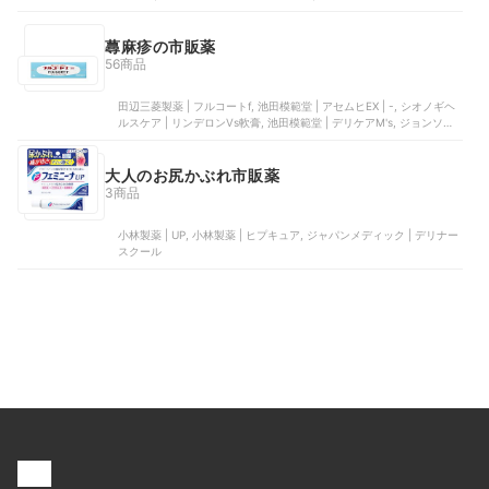
ヘルスケア | 宇津ベビーローション
蕁麻疹の市販薬
56商品
田辺三菱製薬 | フルコートf, 池田模範堂 | アセムヒEX | -, シオノギヘ
ルスケア | リンデロンVs軟膏, 池田模範堂 | デリケアM's, ジョンソン･
エンド･ジョンソン | テラ・コートリル 軟膏a
大人のお尻かぶれ市販薬
3商品
小林製薬 | UP, 小林製薬 | ヒプキュア, ジャパンメディック | デリナー
スクール