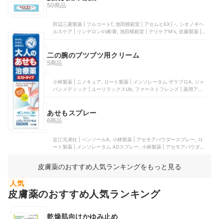
50商品
田辺三菱製薬 | フルコートf, 池田模範堂 | アセムヒEX | -, シオノギヘ
ルスケア | リンデロンVs軟膏, 池田模範堂 | デリケアM's, 佐藤製薬 |
ポリベビー
二の腕のブツブツ用クリーム
5商品
小林製薬 | ニノキュア, ロート製薬 | メンソレータム ザラプロA, ジャ
パンメディック | ユーリラックスUb, ファーストフレンズ | 薬用アッ
トベリー, CB | ゲルクリームⅡ
あせもスプレー
6商品
近江兄弟社 | ペンソールA, 小林製薬 | アセモアパウダースプレー, ロ
ート製薬 | メンソレータム ADスプレー, 小林製薬 | アセモアパウダー
スプレー, ロート製薬 | メディクイックH
皮膚薬のおすすめ人気ランキングをもっと見る
人気
皮膚薬のおすすめ人気ランキング
乾燥肌向けかゆみ止め