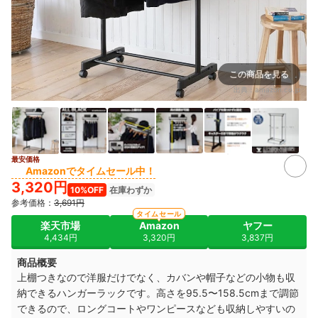
この商品を見る
出典：
amazon.co.jp
最安価格
Amazonでタイムセール中！
3,320円
10%OFF
在庫わずか
参考価格：
3,691円
タイムセール
楽天市場
Amazon
ヤフー
4,434円
3,320円
3,837円
商品概要
上棚つきなので洋服だけでなく、カバンや帽子などの小物も収
納できるハンガーラックです。高さを95.5〜158.5cmまで調節
できるので、ロングコートやワンピースなども収納しやすいの