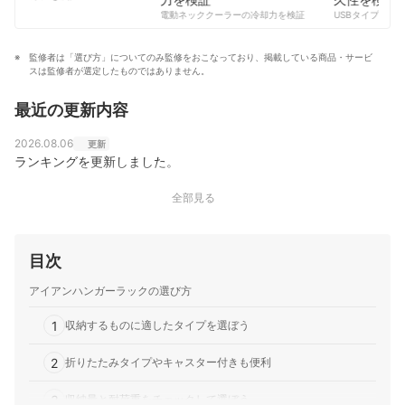
2019.5「ホットペッパービューティー」「家を買
コンテンツ制作チームのプロフィール
電動ネッククーラーの冷却力を検証
USBタイプCケー
Wallker」「ミニマリストな暮らしのつくり方」他多数
Fujinao（フジナオ）のプロフィール
監修者は「選び方」についてのみ監修をおこなっており、掲載している商品・サービ
スは監修者が選定したものではありません。
最近の更新内容
2026.08.06
更新
ランキングを更新しました。
全部見る
目次
アイアンハンガーラックの選び方
1
収納するものに適したタイプを選ぼう
2
折りたたみタイプやキャスター付きも便利
3
収納量と耐荷重をチェックして選ぼう