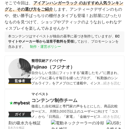
そこで今回は、
アイアンハンガーラック
のおすすめ人気ランキン
グと、その選び方をご紹介
します。アンティークデザインのもの
や、使い勝手ばっちりの棚付きタイプも登場！お部屋にぴったり
なものを見つけて、ショップやブティックのようなおしゃれなデ
ィスプレイを楽しんでみませんか？
本コンテンツはマイベストが独自の基準に基づき制作していますが、
EC
サイトやメーカー等から送客手数料を受領
しており、プロモーションを
含みます。
制作・運営ポリシー
整理収納アドバイザー
Fujinao（フジナオ）
自分らしい生活にフィットする“厳選したモノ”に囲まれ、
シンプルに暮らす毎日を綴ったブログ、「転勤族のシン
監修者
プルライフ」をアメブロにて連載中。インスタのフォロ
…続きを読む
ワーは6万人超。シンプルでミニマムな暮らしのアイデア
が、多数の書籍に掲載される。 個人向け整理収納サービ
マイベスト
ス・自宅レッスンを提供する他、カルチャーセンターに
コンテンツ制作チーム
て整理収納講座の講師を務める。また多くの企業にてコ
徹底した自社検証と専門家の声をもとにした、商品比較
ラムを執筆しており、掲載したアイデアがTVCMに使わ
サービス。 月間3,000万以上のユーザーに向けて「コス
ガイド
れるなど、多方面で活躍中。 【書籍掲載】2017.8「♯主婦
メ」から「日用品」「家電」「金融サービス」まで、ベ
…続きを読む
の知恵」、2017.9「狭くてもスッキリ暮らす法則」、
ストな商品を選んでもらうために、毎日コンテンツを制
2017.11「LIMIA」、2018.7「dinosカタログ春夏号」、
作中。
剤の吸水力を検証