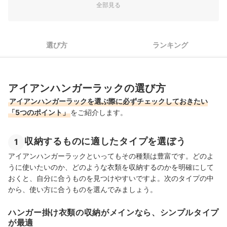
全部見る
4
錆びや塗装剥がれに強いものだと長く使える
5
アイアン製ならではのデザインにこだわるのも◎
選び方
ランキング
アイアンハンガーラック全67商品おすすめ人気ランキング
ナチュラルな木製ハンガーラックもおしゃれ！
アイアンハンガーラックの選び方
アイアンハンガーラックの売れ筋ランキングもチェック！
アイアンハンガーラックを選ぶ際に必ずチェックしておきたい
「5つのポイント」
をご紹介します。
収納するものに適したタイプを選ぼう
1
アイアンハンガーラックといってもその種類は豊富です。どのよ
うに使いたいのか、どのような衣類を収納するのかを明確にして
おくと、自分に合うものを見つけやすいですよ。次のタイプの中
から、使い方に合うものを選んでみましょう。
ハンガー掛け衣類の収納がメインなら、シンプルタイプ
が最適