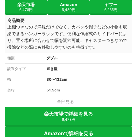
楽天市場
Amazon
ヤフー
6,478円
5,480円
6,265円
商品概要
上棚つきなので洋服だけでなく、カバンや帽子などの小物も収
納できるハンガーラックです。便利な伸縮式のサイドバーによ
り、置く場所に合わせて幅を調節可能。キャスターつきなので
掃除などの際にも移動しやすいのも特徴です。
種類
ダブル
設置タイプ
置き型
幅
80〜132cm
奥行
51.5cm
全部見る
楽天市場で詳細を見る
6,478円
Amazonで詳細を見る