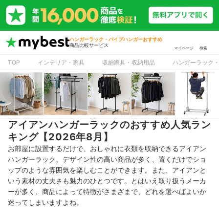
ハンガーラック・パイプハンガーおすすめ
商品比較サービス
マイページ
検索
TOP
インテリア・家具
収納家具・収納用品
ハンガーラック
アイアンハンガーラックのおすすめ人気ラン
キング【2026年8月】
お部屋に設置するだけで、おしゃれに衣類を収納できるアイアン
ハンガーラック。デザイン性の高い商品が多く、置くだけでショ
ップのような雰囲気を楽しむことができます。また、アイアンと
いう素材の丈夫さも魅力のひとつです。とはいえ取り扱うメーカ
ーが多く、商品によって特徴がさまざまで、どれを選べばよいか
迷ってしまいますよね。