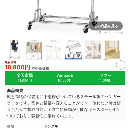
この商品を見る
出典：
amazon.co.jp
4+
最安価格
10,800円
やや高価格
楽天市場
Amazon
ヤフー
11,834円
10,800円
14,368円
商品概要
靴と荷物の保管用に下部棚がついているスチール製のハンガー
ラックです。高さと横幅を変えることができ、使わない時は折
りたたんで収納可能。全方向に移動が可能なキャスターが4つ
ついており、静音性に優れています。
種類
シングル