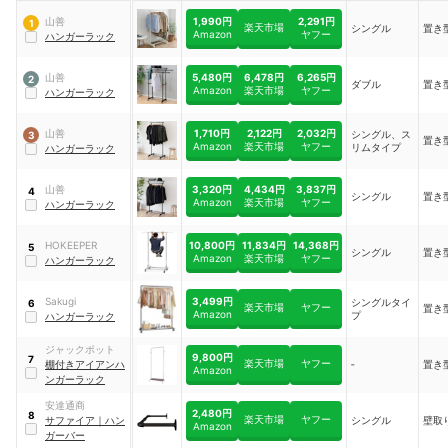
1,990円
2,291円
山善
1
楽天市場
シングル
置き
Amazon
ヤフー
ハンガーラック
5,480円
6,478円
6,265円
山善
2
ダブル
置き
Amazon
楽天市場
ヤフー
ハンガーラック
1,710円
2,122円
2,032円
山善
シングル、ス
3
置き
Amazon
楽天市場
ヤフー
リムタイプ
ハンガーラック
3,320円
4,434円
3,837円
山善
4
シングル
置き
Amazon
楽天市場
ヤフー
ハンガーラック
10,800円
11,834円
14,368円
HOKEEPER
5
シングル
置き
Amazon
楽天市場
ヤフー
ハンガーラック
3,499円
Sakugi
シングルタイ
6
楽天市場
ヤフー
置き
Amazon
プ
ハンガーラック
ジャックポット
9,800円
7
楽天市場
ヤフー
棚付きアイアンハ
‐
置き
Amazon
ンガーラック
安達通商
2,480円
8
楽天市場
ヤフー
サファイア
｜
ハン
シングル
壁取
Amazon
ガーバー