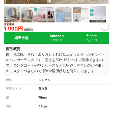
出典：
amazon.co.jp
最安価格
1,990円
低価格
Amazon
ヤフー
楽天市場
1,990円
2,291円
商品概要
白一色に統一され、よりおしゃれに仕上がったオールホワイト
のハンガーラックです。高さを89〜152cmまで調節できるの
で、ロングコートやワンピースなども収納しやすいのが特徴。
キャスターつきなので掃除や場所移動も簡単にできます。
種類
シングル
設置タイプ
置き型
幅
75cm
奥行
43cm