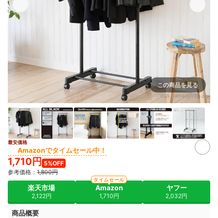
この商品を見る
出典：
amazon.co.jp
最安価格
Amazonでタイムセール中！
1,710円
5%OFF
参考価格：
1,800円
タイムセール
楽天市場
Amazon
ヤフー
2,122円
1,710円
2,032円
商品概要