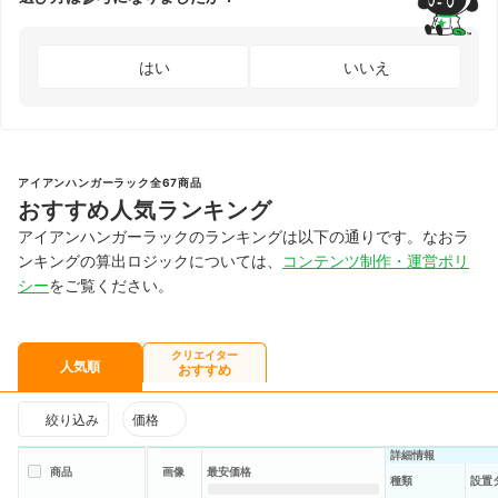
はい
いいえ
アイアンハンガーラック全67商品
おすすめ人気ランキング
アイアンハンガーラックのランキングは以下の通りです。なおラ
ンキングの算出ロジックについては、
コンテンツ制作・運営ポリ
シー
をご覧ください。
クリエイター
人気順
おすすめ
絞り込み
価格
詳細情報
商品
画像
最安価格
種類
設置