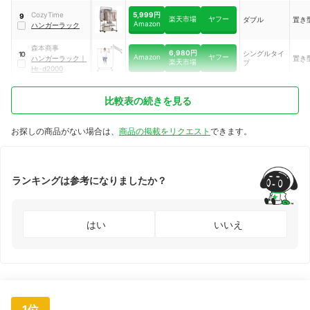
5,999円
CozyTime
9
楽天市場
ヤフー
ダブル
置き
Amazon
ハンガーラック
森本商事
6,980円
シングルタイ
10
Amazon
ヤフー
ハンガーラック
｜
置き
楽天市場
プ
Hr-d2000
比較表の続きを見る
お探しの商品がない場合は、
商品の掲載をリクエスト
できます。
ランキングは参考になりましたか？
はい
いいえ
1位