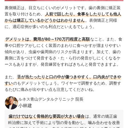
裏側矯正は、目立ちにくいのがメリットです。歯の裏側に矯正装
置を取り付けるため、
人前で話したり、食事をしたりしても他人
からは矯正しているかどうかはわかりません
。表側矯正と同様
に、適応症例が多いのも利点だといえるでしょう。
デメリットは、費用が80～170万円程度と高額
なこと。また、食
事や口腔ケアがしにくく装置のまわりに食べかすが溜まりやすい
傾向があり、虫歯や歯周病のリスクが高まります。加えて、歯の
裏側に舌をつけて発音するさ・た・ら行の発音がしにくくなるケ
ースもありますが、発音練習をすればきちんと発音できますよ。
また、
舌が当たったりと口の中が傷つきやすく、口内炎ができや
すい
のもデメリットでしょう。ワイヤーで調整するため、調整す
るたびに痛みが出やすい点も注意してくださいね。
ルネス青山デンタルクリニック 院長
小林建
歯だけではなく骨格的な要因が大きい場合
は、通常の矯正歯
科治療に加えて手術により顎の骨を動かし、噛み合わせを改善