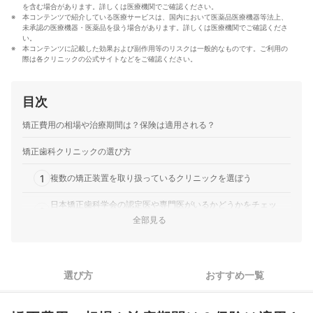
真田桃花のプロフィール
を含む場合があります。詳しくは医療機関でご確認ください。
本コンテンツで紹介している医療サービスは、国内において医薬品医療機器等法上、
未承認の医療機器・医薬品を扱う場合があります。詳しくは医療機関でご確認くださ
い。
本コンテンツに記載した効果および副作用等のリスクは一般的なものです。ご利用の
際は各クリニックの公式サイトなどをご確認ください。
目次
矯正費用の相場や治療期間は？保険は適用される？
矯正歯科クリニックの選び方
1
複数の矯正装置を取り扱っているクリニックを選ぼう
日本矯正歯科学会の認定医や専門医がいるかどうかをチェッ
2
ク！
全部見る
カウンセリングとアフターフォローが丁寧なクリニックを選ぼ
3
う
選び方
おすすめ一覧
おすすめの矯正歯科クリニック50選
矯正歯科治療と審美歯科治療の違いは？