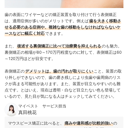
歯の表面にワイヤーなどの矯正装置を取り付けて行う表側矯正
は、適用症例が多いのがメリットです。例えば
歯を大きく移動さ
せる必要のある症例や、複雑な歯の移動をしなければならないケ
ースなどに幅広く対応
できます。
また、
後述する裏側矯正に比べて治療費を抑えられる
のも魅力。
裏側矯正の相場が80～170万円程度なのに対して、表側矯正は60
～120万円ほどが目安です。
表側矯正の
デメリットは、歯の汚れが取りにくい
こと。装置の取
り外しができないので、歯の磨き残しにより虫歯や歯周病のリス
クが高まる可能性があります。また、装置が目立ちやすいのも難
点です。とはいえ、現在は透明・白など目立たない色も登場して
いるので、見た目が気になる人はチェックしてみてください。
マイベスト サービス担当
真田桃花
マウスピース矯正に比べると、
痛みや違和感が比較的強い
の