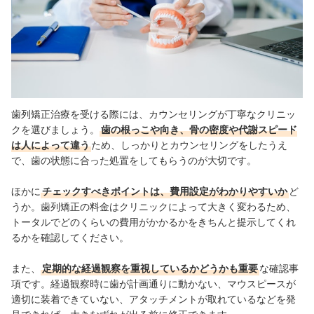
歯列矯正治療を受ける際には、カウンセリングが丁寧なクリニッ
クを選びましょう。
歯の根っこや向き、骨の密度や代謝スピード
は人によって違う
ため、しっかりとカウンセリングをしたうえ
で、歯の状態に合った処置をしてもらうのが大切です。
ほかに
チェックすべきポイントは、費用設定がわかりやすいか
ど
うか。歯列矯正の料金はクリニックによって大きく変わるため、
トータルでどのくらいの費用がかかるかをきちんと提示してくれ
るかを確認してください。
また、
定期的な経過観察を重視しているかどうかも重要
な確認事
項です。経過観察時に歯が計画通りに動かない、マウスピースが
適切に装着できていない、アタッチメントが取れているなどを発