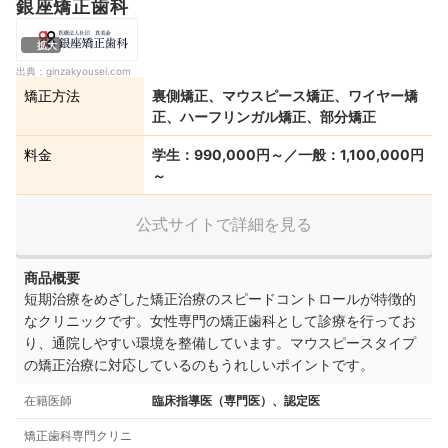
銀座矯正歯科
拡大
出典：
ginzakyousei.com
矯正方法
裏側矯正、マウスピース矯正、ワイヤー矯
正、ハーフリンガル矯正、部分矯正
料金
学生：990,000円～／一般：1,100,000円
～
公式サイトで詳細を見る
商品概要
短期治療をめざした
矯正治療のスピードコントロールが特徴的
なクリニックです。女
性専門の矯正歯科として診療を行ってお
り、通院しやすい環境を整備しています
。
マウスピースタイプ
の矯正治療に対応しているのもうれしいポイントです。
在籍医師
臨床指導医（専門医）、認定医
矯正歯科専門クリニ