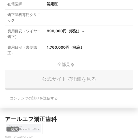
在籍医師
認定医
矯正歯科専門クリニ
ック
費用目安（ワイヤー
990,000円（税込）～
矯正）
費用目安（裏側矯
1,760,000円（税込）
正）
全部見る
公式サイトで詳細を見る
コンテンツの誤りを送信する
アールエフ矯正歯科
拡大
出典：
rf-ortho.com