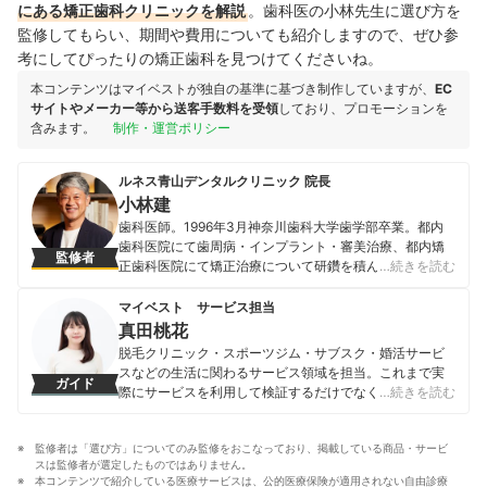
にある矯正歯科クリニックを解説
。歯科医の小林先生に選び方を
監修してもらい、期間や費用についても紹介しますので、ぜひ参
考にしてぴったりの矯正歯科を見つけてくださいね。
本コンテンツはマイベストが独自の基準に基づき制作していますが、
EC
サイトやメーカー等から送客手数料を受領
しており、プロモーションを
含みます。
制作・運営ポリシー
ルネス青山デンタルクリニック 院長
小林建
歯科医師。1996年3月神奈川歯科大学歯学部卒業。都内
歯科医院にて歯周病・インプラント・審美治療、都内矯
監修者
正歯科医院にて矯正治療について研鑽を積んだ後、2008
…続きを読む
年渋谷区神宮前に「ルネス青山デンタルクリニック」を
開業する。婦人画報はじめ多数の女性誌掲載。現在は顔
マイベスト サービス担当
の歪み等（顎関節症含む）の改善に力を入れており、日
真田桃花
本初の歯科×顔ドックを積極的に行っている。
脱毛クリニック・スポーツジム・サブスク・婚活サービ
小林建のプロフィール
スなどの生活に関わるサービス領域を担当。これまで実
ガイド
際にサービスを利用して検証するだけでなく、医師や婚
…続きを読む
活アドバイザーなど多種多様な専門家への取材を通じて
サービスを比較検証してきた。「選ぶのが難しい領域だ
監修者は「選び方」についてのみ監修をおこなっており、掲載している商品・サービ
からこそ、徹底検証を通じて全ユーザーが選びやすい情
スは監修者が選定したものではありません。
報を届ける」ことをモットーに活動している。
本コンテンツで紹介している医療サービスは、公的医療保険が適用されない自由診療