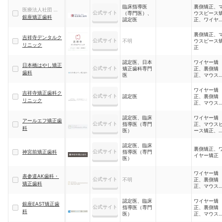
臨床指導医
裏側矯正、
医療法人社団 真美
公式サイト
（専門医）、
ウスピース
会
銀座矯正歯科
認定医
正、ワイヤ
矯正、ハー
リンガル矯
裏側矯正、
吉祥寺デンタルク
正、部分矯
公式サイト
不明
ウスピース
リニック
正
認定医、日本
ワイヤー矯
日本橋はやし矯正
公式サイト
矯正歯科専門
正、裏側矯
歯科
医
正、マウス
ース矯正
ワイヤー矯
吉祥寺矯正歯科ク
公式サイト
認定医
正、裏側矯
リニック
正、マウス
ース矯正、
児矯正、ハ
認定医、臨床
ワイヤー矯
アールエフ矯正歯
フリンガル
公式サイト
指導医（専門
正、マウス
科
正、部分矯
医）
ース矯正、
児矯正
認定医、臨床
裏側矯正、
公式サイト
神宮前矯正歯科
指導医（専門
イヤー矯正
医）
ワイヤー矯
表参道AK歯科・
公式サイト
不明
正、裏側矯
矯正歯科
正、マウス
ース矯正、
分矯正、セ
認定医、臨床
ワイヤー矯
銀座EAST矯正歯
トバック矯
公式サイト
指導医（専門
正、裏側矯
科
正、ハーフ
医）
正、マウス
ンガル、イ
ース矯正