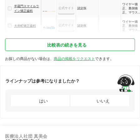
プラント矯
ワイヤー矯
正、小児矯
半蔵門スマイルラ
公式サイト
認定医
正、裏側矯
イン矯正歯科
正、マウス
ース矯正、
ーフリンガ
ワイヤー矯
ブラケット
公式サイト
大井町矯正歯科
認定医
正、裏側矯
正、部分矯
正、マウス
ース矯正
比較表の続きを見る
お探しの商品がない場合は、
商品の掲載をリクエスト
できます。
ラインナップは参考になりましたか？
はい
いいえ
医療法人社団 真美会