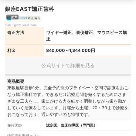
銀座EAST矯正歯科
拡大
出典：
ginza-east.com
矯正方法
ワイヤー矯正、裏側矯正、マウスピース矯
正
料金
840,000～1,344,000円
公式サイトで詳細を見る
商品概要
東銀座駅徒歩1分、完全予約制のプライベート空間で診療をおこ
なう矯正歯科です。できるだけ治療期間を短くするためにさま
ざまな工夫をし、歯にかける力を細かく調整しながら歯を動か
していく治療をしています。月曜から土曜、20：30まで診療を
おこなっており、通いやすいのも特徴です。
在籍医師
認定医、臨床指導医（専門医）
矯正歯科専門クリニ