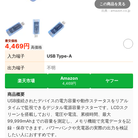
この商品を見る
出典：
amazon.co.jp
最安価格
4,469円
高価格
入力端子
USB Type-A
出力端子
不明
Amazon
楽天市場
ヤフー
4,469円
商品概要
USB接続されたデバイスの電力容量や動作ステータスをリアル
タイムで監視できるデジタル電源容量テスターです。LCDスク
リーンを搭載しており、電圧や電流、累積時間、最大
99,999mAhまでの容量を測定し、メモリ機能で充電データを記
録・保存できます。パワーバンクや充電器の実際の出力を検証
したい人におすすめです。