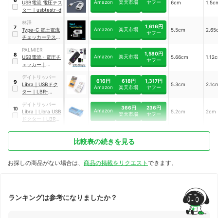
Amazon
楽天市場
ヤフー
USB電流 電圧テス
6cm
1.5c
ター
｜
usbtestr-d
林澤
1,616円
7
Amazon
楽天市場
Type-C 電圧電流
5.5cm
2.65
ヤフー
チェッカーテスタ
ー
PALMIER
1,580円
8
Amazon
楽天市場
USB電流・電圧チ
5.66cm
1.12
ヤフー
ェッカー
｜
ATUCHECK
デイトリッパー
616円
618円
1,317円
9
Libra
｜
USBドク
5.3cm
2.1c
Amazon
楽天市場
ヤフー
ター
｜
LBR-
USBDR-2P
デイトリッパー
366円
236円
10
Amazon
Libra
｜
Libra USB
5.2cm
2cm
楽天市場
ヤフー
ドクター
｜
LBR-
USBDR
比較表の続きを見る
お探しの商品がない場合は、
商品の掲載をリクエスト
できます。
ランキングは参考になりましたか？