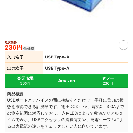
最安価格
236円
低価格
入力端子
USB Type-A
出力端子
USB Type-A
楽天市場
ヤフー
Amazon
366円
236円
商品概要
USBポートとデバイスの間に接続するだけで、手軽に電力の状
態を確認できる計測器です。電圧DC3～7V、電流0～3.0Aまで
の測定範囲に対応しており、赤色LEDによって数値がリアルタ
イムで表示。USBアクセサリの消費電力や、充電ケーブルによ
る出力電流の違いをチェックしたい人に向いています。