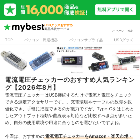
USBグッズおすすめ
商品比較サービス
マイページ
検索
TOP
パソコン・周辺機器
パソコンサプライ品
USBグッズ
電流電圧チェッカーのおすすめ人気ランキン
グ【2026年8月】
電流電圧チェッカーはUSB接続するだけで電流と電圧をチェック
できる測定アクセサリーです。、充電環境やケーブルの故障を数
値化でき、手軽に把握できるのが魅力ですが、Type-Cをはじめと
したアウトプット種類や曲線表示対応など比較すべき点が多いた
め、自分の使用環境や用途に合うものを選びたいですよね。
今回は、おすすめの
電流電圧チェッカーをAmazon・楽天市場・