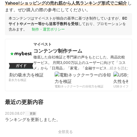
Yahoo!ショッピングの売れ筋から人気ランキング形式でご紹介
し
ます。ぜひ購入の際の参考にしてください。
本コンテンツはマイベストが独自の基準に基づき制作していますが、
EC
サイトやメーカー等から送客手数料を受領
しており、プロモーションを
含みます。
制作・運営ポリシー
マイベスト
コンテンツ制作チーム
徹底した自社検証と専門家の声をもとにした、商品比較
サービス。 月間3,000万以上のユーザーに向けて「コス
ガイド
メ」から「日用品」「家電」「金融サービス」まで、ベ
…続きを読む
ストな商品を選んでもらうために、毎日コンテンツを制
作中。
剤の吸水力を検証
コンテンツ制作チームのプロフィール
電動ネッククーラーの冷却力を検証
USBタイプCケー
最近の更新内容
2026.08.07
更新
ランキングを更新しました。
全部見る