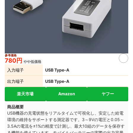
参考価格
780円
やや低価格
入力端子
USB Type-A
出力端子
USB Type-A
楽天市場
Amazon
ヤフー
商品概要
USB機器の充電状態をリアルタイムで可視化し、安定した給電
環境の維持をサポートする測定器です。3～9Vの電圧と0.05～
3.5Aの電流を±1%の精度で計測し、最大10組のデータを保存す
る機能を備えています。モバイルバッテリーの実際の出力容量