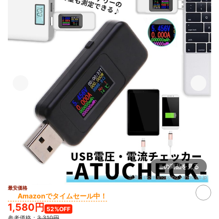
この商品を見る
出典：
store.shopping.yahoo.co.jp
最安価格
Amazonでタイムセール中！
1,580円
52%OFF
参考価格：
3,310円