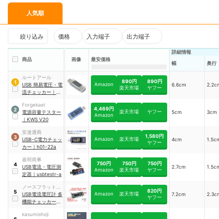
人気順
絞り込み
価格
入力端子
出力端子
詳細情報
商品
画像
最安価格
幅
奥行
ルートアール
890円
890円
1
Amazon
USB 簡易電圧・電
6.6cm
2.2c
楽天市場
ヤフー
流チェッカー
｜
RT-USBVA2C
Forgekael
4,469円
2
楽天市場
ヤフー
電源容量テスター
5cm
3cm
Amazon
｜
KWS V20
安達通商
1,580円
3
Amazon
楽天市場
USB-C電力チェッ
4cm
1.5c
ヤフー
カー
｜
h01-22a
嘉明商事
750円
750円
750円
4
USB電流・電圧測
2.7cm
1.5c
Amazon
楽天市場
ヤフー
定器
｜
usbtestr-a
ノースフラットジ
820円
5
Amazon
楽天市場
ャパン
USB電流電圧計 多
7.2cm
2.3c
ヤフー
機能チェッカー
｜
P65
‎kasumishoji
6