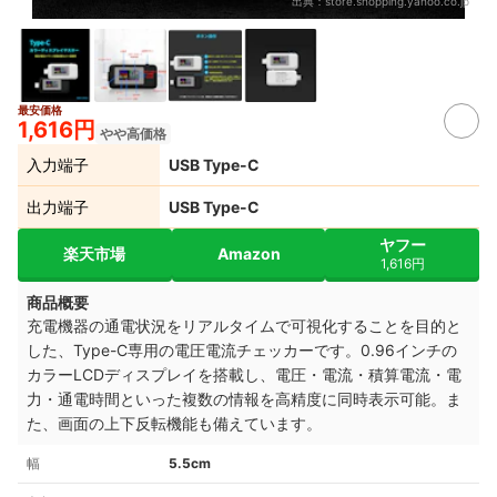
出典：
store.shopping.yahoo.co.jp
最安価格
1,616円
やや高価格
入力端子
USB Type-C
出力端子
USB Type-C
ヤフー
楽天市場
Amazon
1,616円
商品概要
充電機器の通電状況をリアルタイムで可視化することを目的と
した、Type-C専用の電圧電流チェッカーです。0.96インチの
カラーLCDディスプレイを搭載し、電圧・電流・積算電流・電
力・通電時間といった複数の情報を高精度に同時表示可能。ま
た、画面の上下反転機能も備えています。
幅
5.5cm