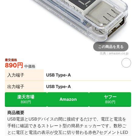
この商品を見る
出典：
amazon.co.jp
最安価格
890円
中価格
入力端子
USB Type-A
出力端子
USB Type-A
楽天市場
ヤフー
Amazon
890円
890円
商品概要
USB電源とUSBデバイスの間に接続するだけで、電圧と電流を
手軽に確認できるストレート型の簡易チェッカーです。数秒ご
とに電圧と電流の表示が交互に切り替わる赤色7セグメントLED