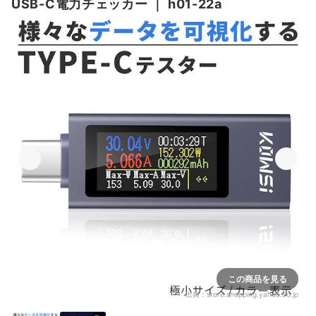
USB-C電力チェッカー
｜
h01-22a
この商品を見る
出典：
store.shopping.yahoo.co.jp