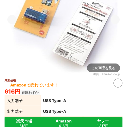
この商品を見る
出典：
amazon.co.jp
最安価格
Amazonで売れています！
616円
在庫わずか
入力端子
USB Type-A
出力端子
USB Type-A
楽天市場
Amazon
ヤフー
618円
616円
1,317円