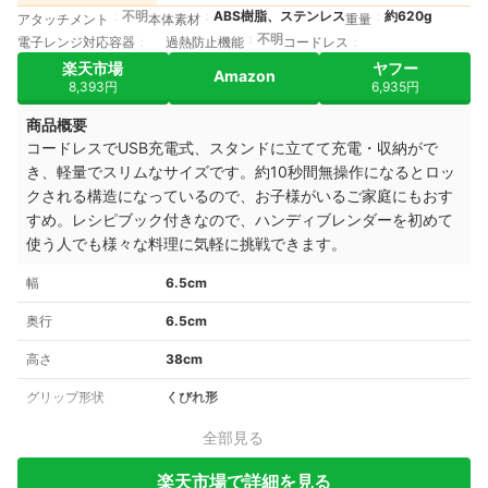
不明
ABS樹脂、ステンレス
約620g
アタッチメント
本体素材
重量
不明
電子レンジ対応容器
過熱防止機能
コードレス
楽天市場
ヤフー
Amazon
8,393円
6,935円
商品概要
コードレスでUSB充電式、スタンドに立てて充電・収納がで
き、軽量でスリムなサイズです。約10秒間無操作になるとロッ
クされる構造になっているので、お子様がいるご家庭にもおす
すめ。レシピブック付きなので、ハンディブレンダーを初めて
使う人でも様々な料理に気軽に挑戦できます。
幅
6.5cm
奥行
6.5cm
高さ
38cm
グリップ形状
くびれ形
全部見る
楽天市場で詳細を見る