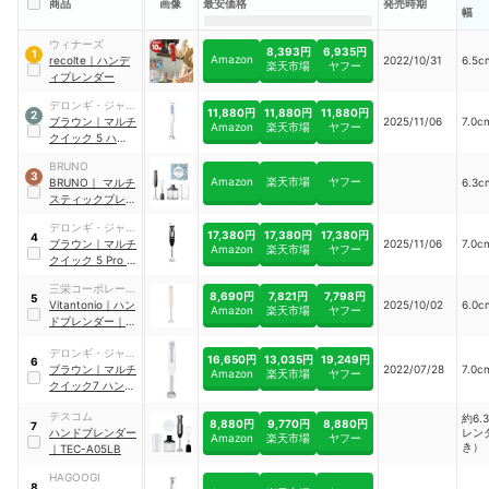
商品
画像
最安価格
発売時期
幅
ウィナーズ
8,393円
6,935円
1
Amazon
recolte
｜
ハンデ
2022/10/31
6.5c
楽天市場
ヤフー
ィブレンダー
デロンギ・ジャパ
11,880円
11,880円
11,880円
2
ン
ブラウン
｜
マルチ
2025/11/06
7.0c
Amazon
楽天市場
ヤフー
クイック 5 ハンド
ブレンダー
｜
BRUNO
MQ50220M
3
Amazon
楽天市場
ヤフー
BRUNO
｜
マルチ
6.3c
スティックブレン
ダー
｜
BOE034
デロンギ・ジャパ
17,380円
17,380円
17,380円
4
ン
ブラウン
｜
マルチ
2025/11/06
7.0c
Amazon
楽天市場
ヤフー
クイック 5 Pro ハ
ンドブレンダー
｜
三栄コーポレーシ
MQ55757M
8,690円
7,821円
7,798円
5
ョン
Vitantonio
｜
ハン
2025/10/02
6.0c
Amazon
楽天市場
ヤフー
ドブレンダー
｜
VHB-30-I
デロンギ・ジャパ
16,650円
13,035円
19,249円
6
ン
ブラウン
｜
マルチ
2022/07/28
7.0c
Amazon
楽天市場
ヤフー
クイック7 ハンド
ブレンダー
｜
テスコム
MQ7035IGWH
約6.
8,880円
9,770円
8,880円
7
ハンドブレンダー
レン
Amazon
楽天市場
ヤフー
き）
｜
TEC-A05LB
HAGOOGI
8