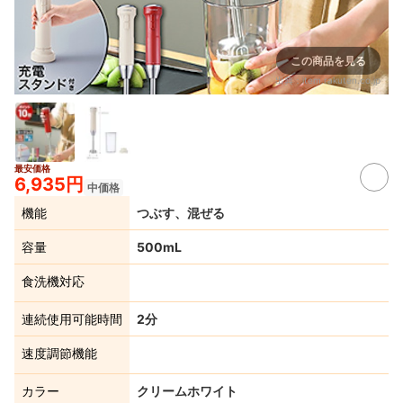
この商品を見る
出典：
item.rakuten.co.jp
最安価格
6,935円
中価格
機能
つぶす、混ぜる
容量
500mL
食洗機対応
連続使用可能時間
2分
速度調節機能
カラー
クリームホワイト