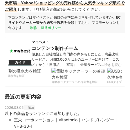
天市場・Yahoo!ショッピングの売れ筋から人気ランキング形式で
ご紹介
します。ぜひ購入の際の参考にしてください。
本コンテンツはマイベストが独自の基準に基づき制作していますが、
EC
サイトやメーカー等から送客手数料を受領
しており、プロモーションを
含みます。
制作・運営ポリシー
マイベスト
コンテンツ制作チーム
徹底した自社検証と専門家の声をもとにした、商品比較
サービス。 月間3,000万以上のユーザーに向けて「コス
ガイド
メ」から「日用品」「家電」「金融サービス」まで、ベ
…続きを読む
ストな商品を選んでもらうために、毎日コンテンツを制
作中。
剤の吸水力を検証
コンテンツ制作チームのプロフィール
電動ネッククーラーの冷却力を検証
USBタイプCケー
最近の更新内容
2026.08.06
追加
以下の商品をランキングに追加しました。
三栄コーポレーション｜Vitantonio｜ハンドブレンダー｜
VHB-30-I