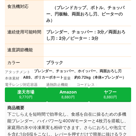
食洗機対応
（ブレンドカップ、ボトル、チョッパ
ー、円板軸、両面おろし刃、ビーターの
み）
連続使用可能時間
ブレンダー、チョッパー：3分／両面おろ
し刃：2分／ピーター：3分
速度調節機能
カラー
ブラック
ブレンダー、チョッパー、ホイッパー、両面おろし刃
アタッチメント
ABS、ポリカーボネート
約0.72kg（本体+ブレンダー）
本体素材
重量
電子レンジ対応容器
過熱防止機能
コードレス
楽天市場
Amazon
ヤフー
9,770円
8,880円
8,880円
商品概要
下ごしらえを短時間で効率化し、食感を自在に操るための多機
能ブレンダー。ハイパワーな400Wモーターと4枚刃を搭載し、
家庭用の氷や冷凍果実も粉砕できます。さらにおろしや泡立て
を含む1台6役をこなし、レバーを押すだけで簡単に抜けるラク