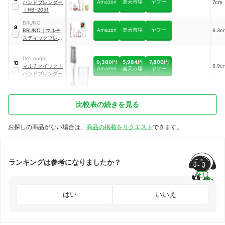
Amazon
楽天市場
ヤフー
ハンドブレンダー
7cm
｜
HB-2051
BRUNO
9
Amazon
楽天市場
ヤフー
BRUNO
｜
マルチ
6.3c
スティックブレン
ダー
De’Longhi
9,380円
5,984円
7,800円
10
マルチクイック
｜
6.9c
Amazon
楽天市場
ヤフー
ハンドブレンダー
比較表の続きを見る
お探しの商品がない場合は、
商品の掲載をリクエスト
できます。
ランキングは参考になりましたか？
はい
いいえ