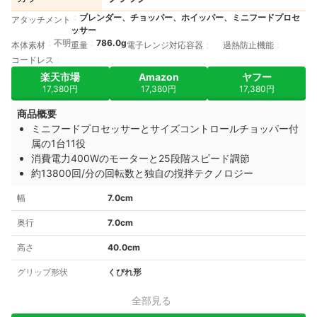
ブレンダー、チョッパー、ホイッパー、ミニフードプロセ
アタッチメント
ッサー
不明
786.0g
本体素材
重量
電子レンジ対応容器
過熱防止機能
コードレス
楽天市場
Amazon
ヤフー
17,380円
17,380円
17,380円
商品概要
ミニフードプロセッサーとサイズコントロールチョッパー付
属の1台11役
消費電力400Wのモーターと25段階スピード調節
約13800回/分の回転数と独自の撹拌テクノロジー
幅
7.0cm
奥行
7.0cm
高さ
40.0cm
グリップ形状
くびれ形
全部見る