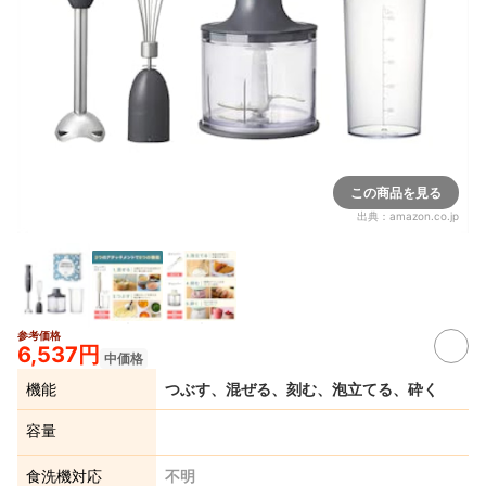
この商品を見る
出典：
amazon.co.jp
参考価格
6,537円
中価格
機能
つぶす、混ぜる、刻む、泡立てる、砕く
容量
食洗機対応
不明