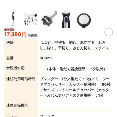
最安価格
17,380円
高価格
機能
つぶす、混ぜる、刻む、泡立てる、おろ
し、砕く、千切り、みじん切り、スライス
容量
500mL
食洗機対応
（本体・泡だて器接続部・フタ以外）
連続使用可能時間
ブレンダー：1分／泡だて：3分／ミニフー
ドプロセッサー（カッター使用時）：60秒
／サイズコントロールチョッパー（カッタ
ー・みじん切りディスク使用時）：1分
速度調節機能
カラー
ブラック