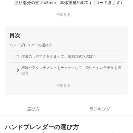
握り部分の直径43mm、本体重量約470g（コード含まず）
3cm角以下の家庭用氷に対応する4枚刃5役のアタッチメント
全部見る
と熱湯消毒対応のステンレス部
デロンギ・ジャパン｜ブラウン｜マルチクイック 5 ハンドブ
レンダー｜MQ50220M
目次
少量調理対応の離乳食ブレンダーと専用計量カップ付属1台6
役の機能と消費電力400Wのモーター搭載21段階スピード調
ハンドブレンダーの選び方
節機能と本体を除くパーツの食洗機対応
デロンギ・ジャパン｜ブラウン｜マルチクイック 5 Pro ハン
1
作業のしやすさをふまえて、電源方式を選ぼう
ドブレンダー｜MQ55757M
ミニフードプロセッサーとサイズコントロールチョッパー付
機能やアタッチメントをチェックして、使いやすいモデルを選
2
ぼう
属の1台11役消費電力400Wのモーターと25段階スピード調
節約13800回/分の回転数と独自の撹拌テクノロジー
スイッチの形状もチェック！疲れにくさなら突出タイプ・調整
全部見る
3
しやすさなら押し込みタイプ
4
毎日使うからこそ、お手入れが簡単なタイプを要チェック
選び方
ランキング
氷も砕けるハンドブレンダー全45商品おすすめ人気ランキング
氷も砕けるハンドブレンダーの売れ筋ランキングもチェック！
ハンドブレンダーの選び方