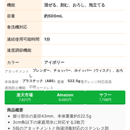
機能
混ぜる、刻む、おろし、泡立てる
容量
約500mL
食洗機対応
連続使用可能時間
1分
速度調節機能
カラー
アイボリー
ブレンダー、チョッパー、ホイッパー（ウィスク）、おろ
アタッチメント
し
プラスチック（ABS）
522.5g
本体素材
重量
電子レンジ対応容器
不明
過熱防止機能
コードレス
楽天市場
Amazon
ヤフー
7,821円
8,690円
7,798円
商品概要
握り部分の直径43mm、本体重量約522.5g
3cm角以下の家庭用氷に対応する2枚刃
5役のアタッチメントと熱湯消毒対応のステンレス部