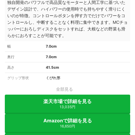
独自開発のパワフルで高品質なモーターと人間工学に基づいた
デザイン設計で、ハイパワーの使用時でも持ちやすく滑りにく
いのが特徴。コントロールボタンを押す力でだけでパワーをコ
ントロールし、中断することなく料理に集中できます。MCチョ
ッパーにおろしディスクをセットすれば、大根などの野菜も滑
らかにおろすことが可能です。
幅
7.0cm
奥行
7.0cm
高さ
41.5cm
グリップ形状
くびれ形
全部見る
楽天市場で詳細を見る
13,035円
Amazonで詳細を見る
16,650円