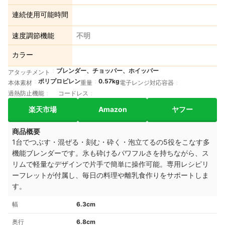
連続使用可能時間
速度調節機能
不明
カラー
ブレンダー、チョッパー、ホイッパー
アタッチメント
ポリプロピレン
0.57kg
本体素材
重量
電子レンジ対応容器
過熱防止機能
コードレス
楽天市場
Amazon
ヤフー
商品概要
1台でつぶす・混ぜる・刻む・砕く・泡立てるの5役をこなす多
機能ブレンダーです。氷も砕けるパワフルさを持ちながら、ス
リムで軽量なデザインで片手で簡単に操作可能。専用レシピリ
ーフレットが付属し、毎日の料理や離乳食作りをサポートしま
す。
幅
6.3cm
奥行
6.8cm