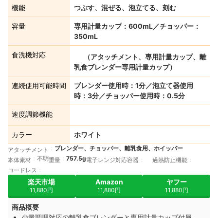
機能
つぶす、混ぜる、泡立てる、刻む
容量
専用計量カップ：600mL／チョッパー：
350mL
食洗機対応
（アタッチメント、専用計量カップ、離
乳食ブレンダー専用計量カップ）
連続使用可能時間
ブレンダー使用時：1分／泡立て器使用
時：3分／チョッパー使用時：0.5分
速度調節機能
カラー
ホワイト
ブレンダー、チョッパー、離乳食用、ホイッパー
アタッチメント
不明
757.5g
本体素材
重量
電子レンジ対応容器
過熱防止機能
コードレス
楽天市場
Amazon
ヤフー
11,880円
11,880円
11,880円
商品概要
少量調理対応の離乳食ブレンダーと専用計量カップ付属