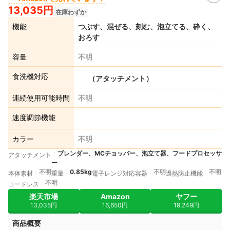
13,035円
在庫わずか
機能
つぶす、混ぜる、刻む、泡立てる、砕く、
おろす
容量
不明
食洗機対応
（アタッチメント）
連続使用可能時間
不明
速度調節機能
カラー
不明
ブレンダー、MCチョッパー、泡立て器、フードプロセッサ
アタッチメント
ー
不明
0.85kg
不明
不明
本体素材
重量
電子レンジ対応容器
過熱防止機能
不明
コードレス
楽天市場
Amazon
ヤフー
13,035円
16,650円
19,249円
商品概要