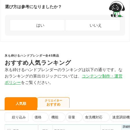
選び方は参考になりましたか？
はい
いいえ
氷も砕けるハンドブレンダー全45商品
おすすめ人気ランキング
氷も砕けるハンドブレンダーのランキングは以下の通りです。な
おランキングの算出ロジックについては、
コンテンツ制作・運営
ポリシー
をご覧ください。
クリエイター
人気順
おすすめ
絞り込み
価格
機能
容量
食洗機対応
速度調節機
詳細