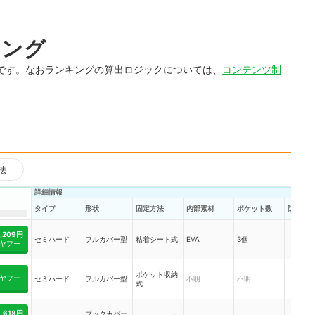
キング
です。なおランキングの算出ロジックについては、
コンテンツ制
法
詳細情報
タイプ
形状
固定方法
内部素材
ポケット数
防水加
1,209円
セミハード
フルカバー型
粘着シート式
EVA
3個
ヤフー
ポケット収納
ヤフー
セミハード
フルカバー型
不明
不明
式
1,618円
ブックカバー