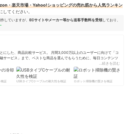
zon・楽天市場・Yahoo!ショッピングの売れ筋から人気ランキン
にしてください。
制作していますが、
ECサイトやメーカー等から送客手数料を受領
しており、
ー
にした、商品比較サービス。 月間3,000万以上のユーザーに向けて「コ
融サービス」まで、ベストな商品を選んでもらうために、毎日コンテンツ
…続きを読む
ィール
検証
USBタイプCケーブルの耐久性を検証
ロボット掃除機の賢さを検証
サ