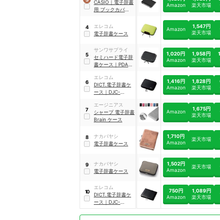
CASIO
｜
電子辞書
Amazon
楽天市場
用 ブックカバータ
イプケース
｜
XD-
CC2505BK
1,547円
エレコム
4
Amazon
楽天市場
電子辞書ケース
サンワサプライ
1,020円
1,958円
5
セミハード電子辞
Amazon
楽天市場
書ケース
｜
PDA-
EDC31BK
エレコム
1,416円
1,828円
6
DICT.電子辞書ケ
Amazon
楽天市場
ース
｜
DJC-
006LXBK
エージニアス
1,675円
7
Amazon
シャープ 電子辞書
楽天市場
Brain ケース
1,710円
ナカバヤシ
8
楽天市場
Amazon
電子辞書ケース
1,502円
ナカバヤシ
9
楽天市場
Amazon
電子辞書ケース
エレコム
750円
1,089円
10
DICT.電子辞書ケ
Amazon
楽天市場
ース
｜
DJC-
022LBK