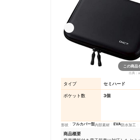
この商品
出典：
a
タイプ
セミハード
ポケット数
3個
フルカバー型
EVA
形状
内部素材
防水加工
商品概要