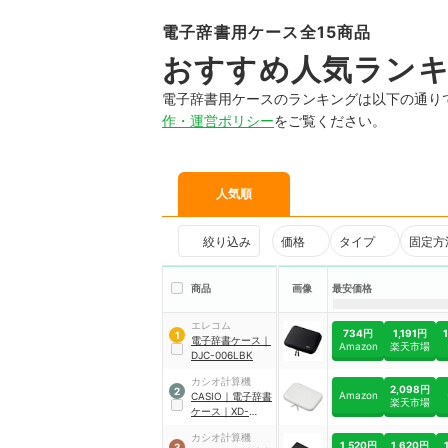
電子辞書用ケース全15商品
おすすめ人気ラン
電子辞書用ケースのランキングは以下の通り
作・運営ポリシー
をご覧ください。
人気順
絞り込み
価格
タイプ
固定方
商品
画像
最安価格
エレコム
734円
1,191円
1
電子辞書ケース
｜
Amazon
楽天市場
DJC-006LBK
カシオ計算機
2,098円
2
Amazon
CASIO
｜
電子辞書
楽天市場
ケース
｜
XD-
CC2402WE
カシオ計算機
1,520円
1,620円
3