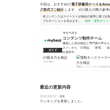
今回は、おすすめの
電子辞書用ケースをAma
グ形式でご紹介
します。ぜひ購入の際の参考
本コンテンツはマイベストが独自の基準に基づき
プロモーションを含みます。
制作・運営ポリシ
マイベスト
コンテンツ制作チーム
徹底した自社検証と専門家の声をもと
スメ」から「日用品」「家電」「金
ガイド
を制作中。
コンテンツ制作チームのプロフ
柔軟剤の吸水力を検証
電動ネッククーラーの冷却力を
最近の更新内容
2026.08.05
更新
ランキングを更新しました。