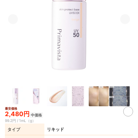
最安価格
4+
2,480円
中価格
99.2円 / 1mL（g）
タイプ
リキッド