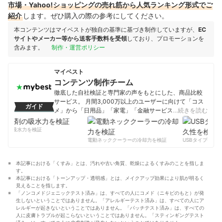
市場・Yahoo!ショッピングの売れ筋から人気ランキング形式でご
紹介
します。ぜひ購入の際の参考にしてください。
本コンテンツはマイベストが独自の基準に基づき制作していますが、
EC
サイトやメーカー等から送客手数料を受領
しており、プロモーションを
含みます。
制作・運営ポリシー
マイベスト
コンテンツ制作チーム
徹底した自社検証と専門家の声をもとにした、商品比較
サービス。 月間3,000万以上のユーザーに向けて「コス
ガイド
メ」から「日用品」「家電」「金融サービス」まで、ベ
…続きを読む
ストな商品を選んでもらうために、毎日コンテンツを制
作中。
剤の吸水力を検証
コンテンツ制作チームのプロフィール
電動ネッククーラーの冷却力を検証
USBタイプCケー
本記事における「くすみ」とは、汚れや古い角質、乾燥によるくすみのことを指しま
す。
本記事における「トーンアップ・透明感」とは、メイクアップ効果により肌が明るく
見えることを指します。
「ノンコメドジェニックテスト済み」は、すべての人にコメド（ニキビのもと）が発
生しないということではありません。「アレルギーテスト済み」は、すべての人にア
レルギーが起きないということではありません。「パッチテスト済み」は、すべての
人に皮膚トラブルが起こらないということではありません。「スティンギングテスト