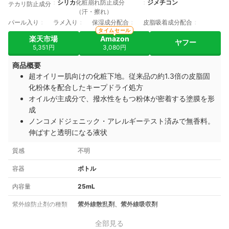
シリカ
化粧崩れ防止成分
ジメチコン
テカリ防止成分
（汗・擦れ）
パール入り
ラメ入り
保湿成分配合
皮脂吸着成分配合
タイムセール
楽天市場
Amazon
ヤフー
5,351円
3,080円
商品概要
超オイリー肌向けの化粧下地。従来品の約1.3倍の皮脂固
化粉体を配合したキープドライ処方
オイルが主成分で、撥水性をもつ粉体が密着する塗膜を形
成
ノンコメドジェニック・アレルギーテスト済みで無香料。
伸ばすと透明になる液状
質感
不明
容器
ボトル
内容量
25mL
紫外線防止剤の種類
紫外線散乱剤、紫外線吸収剤
全部見る