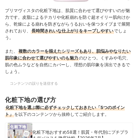
プリマヴィスタの化粧下地は、肌質に合わせて選びやすいのが魅
力です。皮脂によるテカリや化粧崩れを防ぐ超オイリー肌向けか
ら、乾燥による崩れを防ぎながらうるおいを保つタイプまで展開
されており、
長時間きれいな仕上がりをキープしやすい
でしょ
う。
また、
複数のカラーを揃えたシリーズもあり、肌悩みやなりたい
肌印象に合わせて選びやすいのも魅力
のひとつ。くすみや毛穴、
肌の色ムラなどを自然にカバーし、理想の肌印象を演出できるで
しょう。
コンテンツの誤りを送信する
化粧下地の選び方
化粧下地を選ぶ際に必ずチェックしておきたい「5つのポイン
ト」
を以下のコンテンツから抜粋してご紹介します。
化粧下地おすすめ58選！肌質・年代別にプチプラ
＆デパコスを徹底比較【2026年7月】