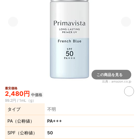
この商品を見る
出典：
amazon.co.jp
最安価格
2,480円
中価格
99.2円 / 1mL（g）
タイプ
不明
PA（公称値）
PA+++
SPF（公称値）
50