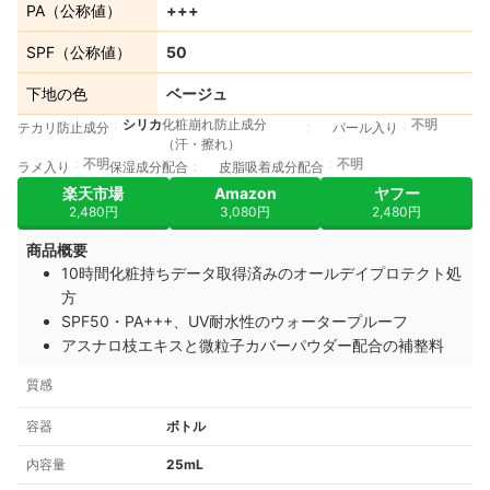
PA（公称値）
+++
SPF（公称値）
50
下地の色
ベージュ
シリカ
化粧崩れ防止成分
不明
テカリ防止成分
パール入り
（汗・擦れ）
不明
不明
ラメ入り
保湿成分配合
皮脂吸着成分配合
楽天市場
Amazon
ヤフー
2,480円
3,080円
2,480円
商品概要
10時間化粧持ちデータ取得済みのオールデイプロテクト処
方
SPF50・PA+++、UV耐水性のウォータープルーフ
アスナロ枝エキスと微粒子カバーパウダー配合の補整料
質感
容器
ボトル
内容量
25mL