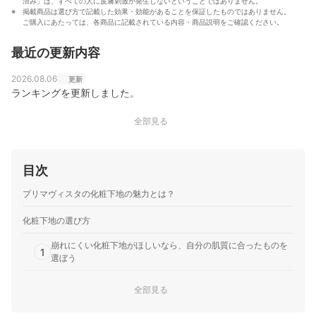
済み」は、すべての人に皮膚刺激が発生しないということではありません。
掲載商品は選び方で記載した効果・効能があることを保証したものではありません。
ご購入にあたっては、各商品に記載されている内容・商品説明をご確認ください。
最近の更新内容
2026.08.06
更新
ランキングを更新しました。
全部見る
目次
プリマヴィスタの化粧下地の魅力とは？
化粧下地の選び方
崩れにくい化粧下地がほしいなら、自分の肌質に合ったものを
1
選ぼう
シミや赤みなどの色ムラが気になる人は、テクスチャが重めの
2
全部見る
化粧下地がおすすめ