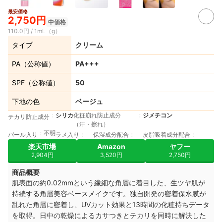
最安価格
2,750円
中価格
110.0円 / 1mL（g）
タイプ
クリーム
PA（公称値）
PA+++
SPF（公称値）
50
下地の色
ベージュ
シリカ
化粧崩れ防止成分
ジメチコン
テカリ防止成分
（汗・擦れ）
不明
パール入り
ラメ入り
保湿成分配合
皮脂吸着成分配合
楽天市場
Amazon
ヤフー
2,904円
3,520円
2,750円
商品概要
肌表面の約0.02mmという繊細な角層に着目した、生ツヤ肌が
持続する角層美容ベースメイクです。独自開発の密着保水膜が
乱れた角層に密着し、UVカット効果と13時間の化粧持ちデータ
を取得。日中の乾燥によるカサつきとテカリを同時に解決した