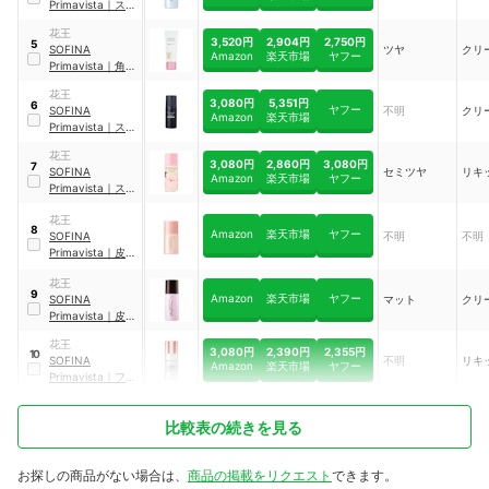
Primavista
｜
スキ
ンプロテクトベー
花王
ス
3,520円
2,904円
2,750円
5
SOFINA
ツヤ
クリ
Amazon
楽天市場
ヤフー
Primavista
｜
角層
保水プライマー
｜
花王
シアーベージュ
3,080円
5,351円
6
ヤフー
SOFINA
不明
クリ
Amazon
楽天市場
Primavista
｜
スキ
ンプロテクトベー
花王
ス ＜皮脂くずれ防
3,080円
2,860円
3,080円
7
SOFINA
セミツヤ
リキ
止＞ 超オイリー肌
Amazon
楽天市場
ヤフー
Primavista
｜
スキ
用
ンプロテクトベー
花王
ス
8
Amazon
楽天市場
ヤフー
SOFINA
不明
不明
Primavista
｜
皮脂
くずれ防止 化粧下
花王
地
9
Amazon
楽天市場
ヤフー
SOFINA
マット
クリ
Primavista
｜
皮脂
くずれ防止化粧下
花王
地
3,080円
2,390円
2,355円
10
SOFINA
不明
リキ
Amazon
楽天市場
ヤフー
Primavista
｜
ファ
ンデブースト
比較表の続きを見る
お探しの商品がない場合は、
商品の掲載をリクエスト
できます。