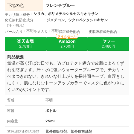
下地の色
フレンチブルー
シリカ、ポリメチルシルセスキオキサン
テカリ防止成分
化粧崩れ防止成分
ジメチコン、シクロペンタシロキサン
（汗・擦れ）
不明
不明
パール入り
ラメ入り
保湿成分配合
皮脂吸着成分配合
タイムセール
楽天市場
Amazon
ヤフー
2,781円
2,700円
2,480円
商品概要
気温が高く汗ばむ日でも、Wプロテクト処方で皮脂によるくず
れを防ぎます。汗・水に強いウォータープルーフで、テカリ・
ベタつきのない、きれいな仕上がりを長時間キープ。白浮きし
にくく、肌になじむトーンアップカラーでマスクに色がつきに
くいのがポイントです。
質感
不明
容器
ボトル
内容量
25mL
紫外線防止剤の種類
紫外線吸収剤、紫外線散乱剤