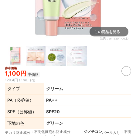
この商品を見る
出典：
amazon.co.jp
参考価格
1,100円
中価格
129.4円 / 1mL（g）
タイプ
クリーム
PA（公称値）
PA++
SPF（公称値）
SPF20
下地の色
グリーン
不明
化粧崩れ防止成分
ジメチコン
不明
テカリ防止成分
パール入り