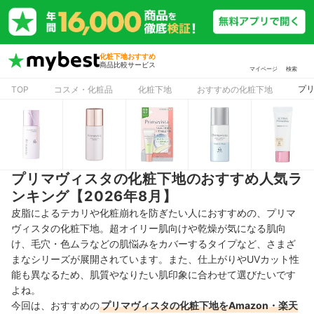
化粧下地おすすめ
商品比較サービス
マイページ
検索
プリ
TOP
コスメ・化粧品
化粧下地
おすすめの化粧下地
プリマヴィスタの化粧下地のおすすめ人気ラ
ンキング【2026年8月】
皮脂によるテカリや化粧崩れを防ぎたい人におすすめの、プリマ
ヴィスタの化粧下地。超オイリー肌向けや乾燥が気になる肌向
け、毛穴・色ムラなどの肌悩みをカバーするタイプなど、さまざ
まなシリーズが展開されています。また、仕上がりやUVカット性
能も異なるため、肌質やなりたい肌印象に合わせて選びたいです
よね。
今回は、おすすめの
プリマヴィスタの化粧下地をAmazon・楽天