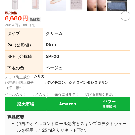
最安価格
6,660円
高価格
266.4円 / 1mL（g）
タイプ
クリーム
PA（公称値）
PA++
SPF（公称値）
SPF20
下地の色
ベージュ
シリカ
テカリ防止成分
化粧崩れ防止成分
ジメチコン、シクロペンタシロキサン
（汗・擦れ）
パール入り
ラメ入り
保湿成分配合
皮脂吸着成分配合
ヤフー
楽天市場
Amazon
6,660円
商品概要
独自のオイルコントロール処方とスキンプロテクトヴェー
ルを採用した25ml入りリキッド下地