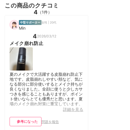
この商品のクチコミ
4
（1件）
中堅サポーター
女性 | 20代
Min
4
2026/03/12
メイク崩れ防止
夏のメイクで大活躍する皮脂崩れ防止下
地です。皮脂崩れしやすい頬など、気に
なる部分に部分使いするとメイク持ちが
良くなりました。全顔に使うと少しカサ
つきを感じることもありますが、ポイン
ト使いならとても優秀だと思います。夏
場のメイク崩れ対策に重宝しています。
詳細を見る
参考になった
問題を報告