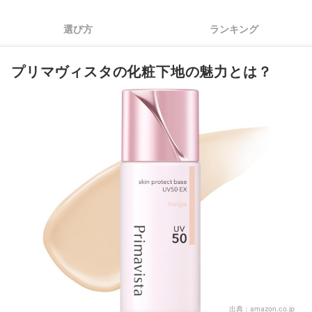
化粧下地でくすみを飛ばして美肌に仕上げたいなら、ベージュ
3
かラベンダーがおすすめ
選び方
ランキング
若々しい印象に見せるならツヤ、落ち着いた印象に見せるなら
4
マットの化粧下地を選んで
プリマヴィスタの化粧下地の魅力とは？
日焼け止め効果がほしいなら、SPF相当値50以上、PA相当値
5
++++の化粧下地がおすすめ
プリマヴィスタの化粧下地全21商品おすすめ人気ランキング
プリマヴィスタの化粧下地の売れ筋ランキングもチェック！
出典：
amazon.co.jp