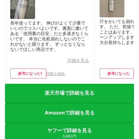
汗をかいても崩れに
長年使ってます。 伸びがよくて少量で
す。 ただ、乾燥で
いいのでコスパよいです。裏面に書いて
ことはあります。 
ある「使用量の目安」だと多過ぎなくら
ーンアップします。
いです。 本当に化粧崩れしないのでこ
大分長持ちします。
れがないと困ります。 ずっとなくなら
ないでほしい商品です。
詳細を見る
参考になった
1
参考になった
問題を報告
問
楽天市場で詳細を見る
Amazonで詳細を見る
ヤフーで詳細を見る
6,660円