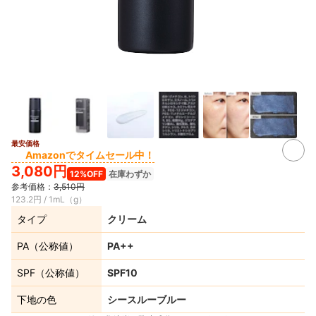
最安価格
Amazonでタイムセール中！
3,080円
12%OFF
在庫わずか
参考価格：
3,510円
123.2円 / 1mL（g）
タイプ
クリーム
PA（公称値）
PA++
SPF（公称値）
SPF10
下地の色
シースルーブルー