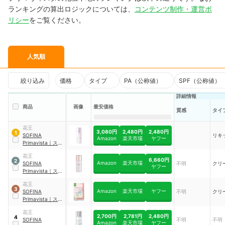
ランキングの算出ロジックについては、
コンテンツ制作・運営ポ
リシー
をご覧ください。
人気順
絞り込み
価格
タイプ
PA（公称値）
SPF（公称値）
詳細情報
商品
画像
最安価格
質感
タイ
花王
3,080円
2,480円
2,480円
1
SOFINA
リキ
Amazon
楽天市場
ヤフー
Primavista
｜
スキ
ンプロテクトベー
花王
ス
6,660円
2
Amazon
楽天市場
SOFINA
不明
クリ
ヤフー
Primavista
｜
スキ
ンプロテクトベー
花王
ス 皮脂くずれ防止
3
Amazon
楽天市場
ヤフー
SOFINA
不明
クリ
Primavista
｜
スキ
ンプロテクトベー
花王
ス
2,700円
2,781円
2,480円
4
SOFINA
不明
不明
Amazon
楽天市場
ヤフー