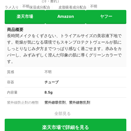
（汗・擦れ）
不明
不明
ラメ入り
保湿成分配合
皮脂吸着成分配合
楽天市場
Amazon
ヤフー
商品概要
長時間メイクをくずさない、トライアルサイズの美容液下地で
す。
乾燥が気になる環境でもスキンプロテクトヴェールが肌に
しっとりなじみ夕方までつっぱり感なく過ごせます。赤みをカ
バーし、みずみずしく澄んだ印象の肌に導くグリーンカラーで
す。
質感
不明
容器
チューブ
内容量
8.5g
紫外線防止剤の種類
紫外線吸収剤、紫外線散乱剤
全部見る
楽天市場で詳細を見る