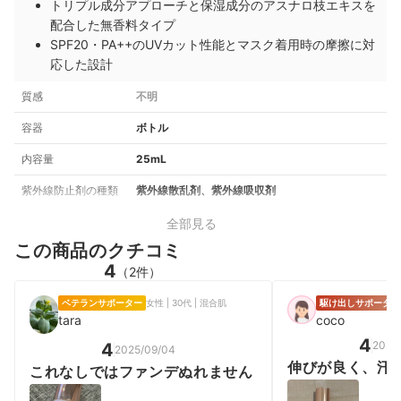
トリプル成分アプローチと保湿成分のアスナロ枝エキスを
配合した無香料タイプ
SPF20・PA++のUVカット性能とマスク着用時の摩擦に対
応した設計
質感
不明
容器
ボトル
内容量
25mL
紫外線防止剤の種類
紫外線散乱剤、紫外線吸収剤
全部見る
この商品のクチコミ
4
（2件）
ベテランサポーター
女性 | 30代 | 混合肌
駆け出しサポーター
tara
coco
4
2026
4
2025/09/04
伸びが良く、汗
これなしではファンデぬれません