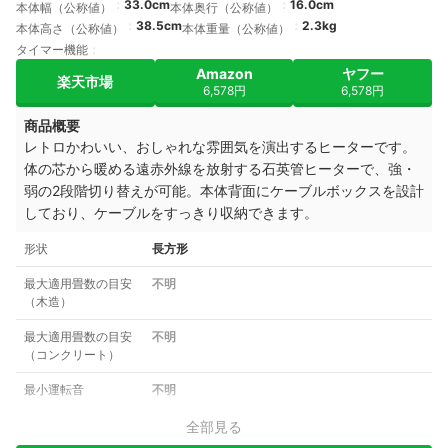
33.0cm
16.0cm
本体幅（公称値）
本体奥行（公称値）
38.5cm
2.3kg
本体高さ（公称値）
本体重量（公称値）
タイマー機能
Amazon
ヤフー
楽天市場
6,578円
6,578円
商品概要
レトロかわいい、おしゃれな雰囲気を演出するヒーターです。
体の芯から暖める遠赤外線を放射する石英管ヒーターで、強・
弱の2段階切り替えが可能。本体背面にケーブルボックスを設計
しており、ケーブルをすっきり収納できます。
形状
長方形
最大適用畳数の目安
不明
（木造）
最大適用畳数の目安
不明
（コンクリート）
最小運転音
不明
全部見る