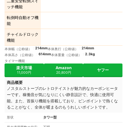
二重安全転倒スイ
ッチ機能
転倒時自動オフ機
能
チャイルドロック
機能
214mm
214mm
本体幅（公称値）
本体奥行（公称値）
614mm
2.3kg
本体高さ（公称値）
本体重量（公称値）
タイマー機能
楽天市場
Amazon
ヤフー
11,000円
20,800円
商品概要
ノスタルストーブのレトロテイストが魅力的なカーボンヒータ
ーです。稼働音が気になりにくい静音設計で、快適に使用可
能。また、首振り機能を搭載しており、ピンポイントで熱くな
ることがなく、全体が暖まるのもうれしいポイントです。
形状
タワー型