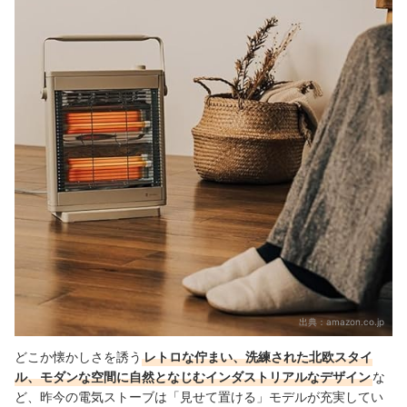
出典：
amazon.co.jp
どこか懐かしさを誘う
レトロな佇まい、洗練された北欧スタイ
ル、モダンな空間に自然となじむインダストリアルなデザイン
な
ど、昨今の電気ストーブは「見せて置ける」モデルが充実してい