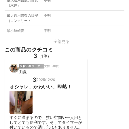
最大適用畳数の目安
不明
（木造）
最大適用畳数の目安
不明
（コンクリート）
最小運転音
不明
全部見る
この商品のクチコミ
3
（1件）
見習いサポーター
女性 | 40代
由夏
3
2025/12/20
オシャレ、かわいい、即熱！
すぐに温まるので、狭い空間や一人用と
してとても便利です。そしてタイマーが
付いているので消し忘れもありません。