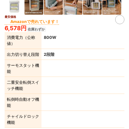
最安価格
2+
Amazonで売れています！
6,578円
在庫わずか
消費電力（公称
800W
値）
出力切り替え段階
2段階
サーモスタット機
能
二重安全転倒スイ
ッチ機能
転倒時自動オフ機
能
チャイルドロック
機能