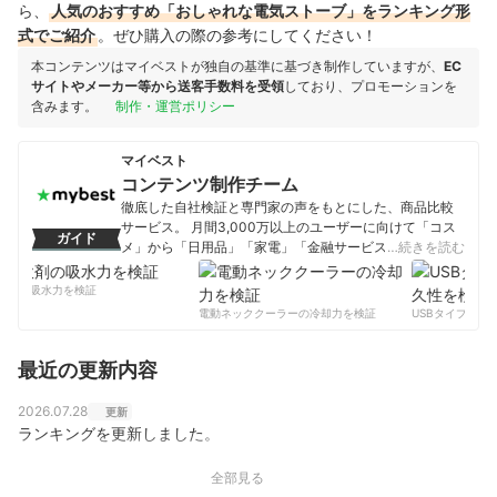
ら、
人気のおすすめ「おしゃれな電気ストーブ」をランキング形
式でご紹介
。ぜひ購入の際の参考にしてください！
本コンテンツはマイベストが独自の基準に基づき制作していますが、
EC
サイトやメーカー等から送客手数料を受領
しており、プロモーションを
含みます。
制作・運営ポリシー
マイベスト
コンテンツ制作チーム
徹底した自社検証と専門家の声をもとにした、商品比較
サービス。 月間3,000万以上のユーザーに向けて「コス
ガイド
メ」から「日用品」「家電」「金融サービス」まで、ベ
…続きを読む
ストな商品を選んでもらうために、毎日コンテンツを制
作中。
剤の吸水力を検証
コンテンツ制作チームのプロフィール
電動ネッククーラーの冷却力を検証
USBタイプCケー
最近の更新内容
2026.07.28
更新
ランキングを更新しました。
全部見る