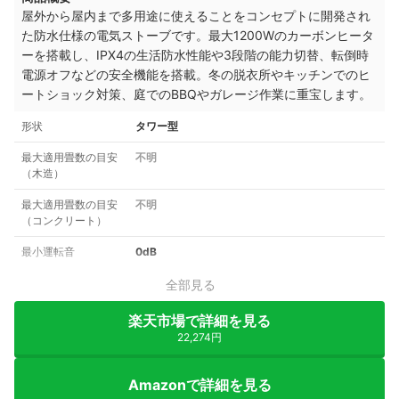
屋外から屋内まで多用途に使えることをコンセプトに開発され
た防水仕様の電気ストーブです。最大1200Wのカーボンヒータ
ーを搭載し、IPX4の生活防水性能や3段階の能力切替、転倒時
電源オフなどの安全機能を搭載。冬の脱衣所やキッチンでのヒ
ートショック対策、庭でのBBQやガレージ作業に重宝します。
形状
タワー型
最大適用畳数の目安
不明
（木造）
最大適用畳数の目安
不明
（コンクリート）
最小運転音
0dB
全部見る
楽天市場で詳細を見る
22,274円
Amazonで詳細を見る