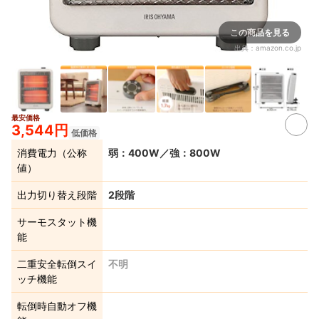
この商品を見る
出典：
amazon.co.jp
最安価格
3,544円
低価格
消費電力（公称
弱：400W／強：800W
値）
出力切り替え段階
2段階
サーモスタット機
能
二重安全転倒スイ
不明
ッチ機能
転倒時自動オフ機