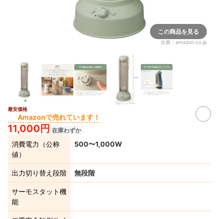
この商品を見る
出典：
amazon.co.jp
最安価格
Amazonで売れています！
11,000円
在庫わずか
消費電力（公称
500〜1,000W
値）
出力切り替え段階
無段階
サーモスタット機
能