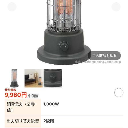
この商品を見る
出典：
store.shopping.yahoo.co.jp
最安価格
9,980円
中価格
消費電力（公称
1,000W
値）
出力切り替え段階
2段階