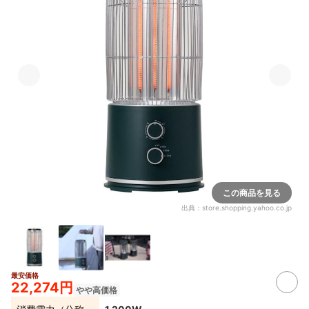
この商品を見る
出典：
store.shopping.yahoo.co.jp
最安価格
22,274円
やや高価格