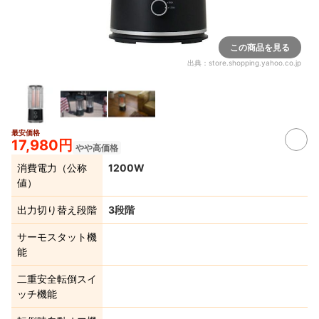
この商品を見る
出典：
store.shopping.yahoo.co.jp
最安価格
17,980円
やや高価格
消費電力（公称
1200W
値）
出力切り替え段階
3段階
サーモスタット機
能
二重安全転倒スイ
ッチ機能