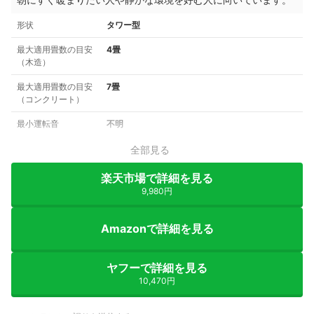
形状
タワー型
最大適用畳数の目安
4畳
（木造）
最大適用畳数の目安
7畳
（コンクリート）
最小運転音
不明
全部見る
楽天市場で詳細を見る
9,980円
Amazonで詳細を見る
ヤフーで詳細を見る
10,470円