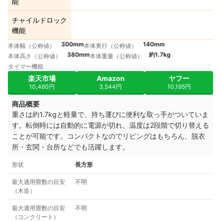
能
チャイルドロック
機能
300mm
140mm
本体幅（公称値）
本体奥行（公称値）
380mm
約1.7kg
本体高さ（公称値）
本体重量（公称値）
タイマー機能
楽天市場
Amazon
ヤフー
10,460円
3,544円
10,195円
商品概要
重さは約1.7kgと軽量で、持ち運びに便利な取っ手がついていま
す。転倒時には自動的に電源が切れ、温度は2段階で切り替える
ことが可能です。コンパクトなのでリビングはもちろん、脱衣
所・玄関・台所などでも活躍します。
形状
長方形
最大適用畳数の目安
不明
（木造）
最大適用畳数の目安
不明
（コンクリート）