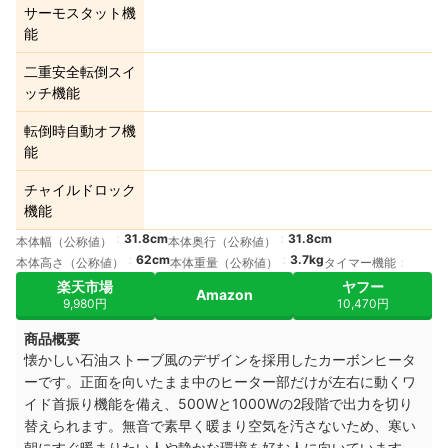
サーモスタット機
能
二重安全転倒スイ
ッチ機能
転倒時自動オフ機
能
チャイルドロック
機能
31.8cm
31.8cm
本体幅（公称値）
本体奥行（公称値）
62cm
3.7kg
本体高さ（公称値）
本体重量（公称値）
タイマー機能
楽天市場
ヤフー
Amazon
9,980円
10,470円
商品概要
懐かしい石油ストーブ風のデザインを採用したカーボンヒータ
ーです。正面を向いたまま中のヒーター部だけが左右に動くワ
イド首振り機能を備え、500Wと1000Wの2段階で出力を切り
替えられます。無音で素早く暖まり空気を汚さないため、寒い
朝にすぐ暖まりたい人や静かな環境を好む人に向いています。