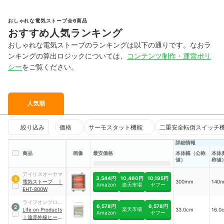
おしゃれな電気ストーブ全6商品
おすすめ人気ランキング
おしゃれな電気ストーブのランキングは以下の通りです。なおラ
ンキングの算出ロジックについては、
コンテンツ制作・運営ポリ
シー
をご覧ください。
人気順
絞り込み
価格
サーモスタット機能
二重安全転倒スイッチ
詳細情報
商品
画像
最安価格
本体幅（公称
本体
値）
称値
アイリスオーヤマ
3,544円
10,460円
10,195円
1
電気ストーブ
｜
300mm
140
Amazon
楽天市場
ヤフー
EHT-800W
ライフオンプロダ
6,578円
6,578円
2
楽天市場
クツ
Life on Products
33.0cm
16.0
Amazon
ヤフー
｜
遠赤外線ヒータ