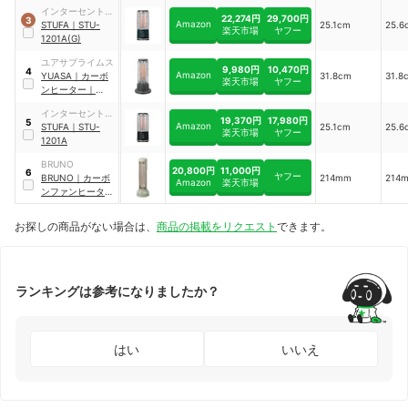
ー
｜
LCAWA001
インターセントラ
22,274円
29,700円
3
Amazon
ル
STUFA
｜
STU-
25.1cm
25.6
楽天市場
ヤフー
1201A(G)
ユアサプライムス
9,980円
10,470円
4
Amazon
YUASA
｜
カーボ
31.8cm
31.8
楽天市場
ヤフー
ンヒーター
｜
YKT-CT1000DBK
インターセントラ
19,370円
17,980円
5
Amazon
ル
STUFA
｜
STU-
25.1cm
25.6
楽天市場
ヤフー
1201A
BRUNO
20,800円
11,000円
6
ヤフー
BRUNO
｜
カーボ
214mm
214
Amazon
楽天市場
ンファンヒーター
NostalStovewide
｜
BOE077-GGR
お探しの商品がない場合は、
商品の掲載をリクエスト
できます。
ランキングは参考になりましたか？
はい
いいえ