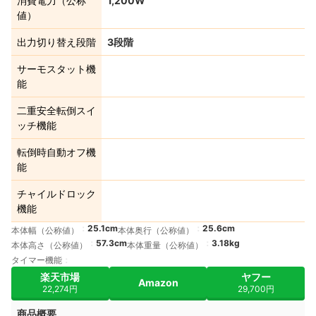
消費電力（公称
1,200W
値）
出力切り替え段階
3段階
サーモスタット機
能
二重安全転倒スイ
ッチ機能
転倒時自動オフ機
能
チャイルドロック
機能
25.1cm
25.6cm
本体幅（公称値）
本体奥行（公称値）
57.3cm
3.18kg
本体高さ（公称値）
本体重量（公称値）
タイマー機能
楽天市場
ヤフー
Amazon
22,274円
29,700円
商品概要