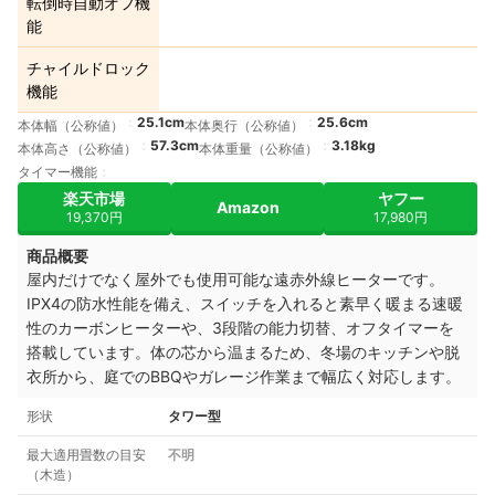
転倒時自動オフ機
能
チャイルドロック
機能
25.1cm
25.6cm
本体幅（公称値）
本体奥行（公称値）
57.3cm
3.18kg
本体高さ（公称値）
本体重量（公称値）
タイマー機能
楽天市場
ヤフー
Amazon
19,370円
17,980円
商品概要
屋内だけでなく屋外でも使用可能な遠赤外線ヒーターです。
IPX4の防水性能を備え、スイッチを入れると素早く暖まる速暖
性のカーボンヒーターや、3段階の能力切替、オフタイマーを
搭載しています。体の芯から温まるため、冬場のキッチンや脱
衣所から、庭でのBBQやガレージ作業まで幅広く対応します。
形状
タワー型
最大適用畳数の目安
不明
（木造）