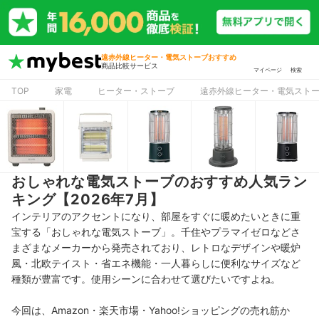
遠赤外線ヒーター・電気ストーブおすすめ
商品比較サービス
マイページ
検索
TOP
家電
ヒーター・ストーブ
遠赤外線ヒーター・電気スト
おしゃれな電気ストーブのおすすめ人気ラン
キング【2026年7月】
インテリアのアクセントになり、部屋をすぐに暖めたいときに重
宝する「おしゃれな電気ストーブ」。千住やプラマイゼロなどさ
まざまなメーカーから発売されており、レトロなデザインや暖炉
風・北欧テイスト・省エネ機能・一人暮らしに便利なサイズなど
種類が豊富です。使用シーンに合わせて選びたいですよね。
今回は、Amazon・楽天市場・Yahoo!ショッピングの売れ筋か