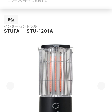
コンテンツの誤りを送信する
5位
インターセントラル
STUFA
｜
STU-1201A