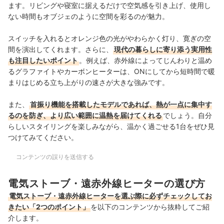
ます。リビングや寝室に据えるだけで空気感を引き上げ、使用し
ない時間もオブジェのように空間を彩るのが魅力。
スイッチを入れるとオレンジ色の光がやわらかく灯り、寛ぎの空
間を演出してくれます。さらに、
現代の暮らしに寄り添う実用性
も注目したいポイント
。例えば、赤外線によってじんわりと温め
るグラファイトやカーボンヒーターは、ONにしてから短時間で暖
まりはじめる立ち上がりの速さが大きな強みです。
また、
首振り機能を搭載したモデルであれば、熱が一点に集中す
るのを防ぎ、より広い範囲に温熱を届けてくれる
でしょう。自分
らしいスタイリングを楽しみながら、温かく過ごせる1台をぜひ見
つけてみてください。
コンテンツの誤りを送信する
電気ストーブ・遠赤外線ヒーターの選び方
電気ストーブ・遠赤外線ヒーターを選ぶ際に必ずチェックしてお
きたい「2つのポイント」
を以下のコンテンツから抜粋してご紹
介します。