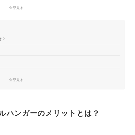
全部見る
は？
全部見る
よう
ルハンガーのメリットとは？
クしよう