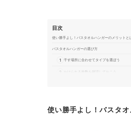
目次
使い勝手よし！バスタオルハンガーのメリットと
バスタオルハンガーの選び方
1
干す場所に合わせてタイプを選ぼう
2
かけられる枚数を確認しておこう
3
素材ごとの特徴にも注目しよう
4
バスタオルのサイズに合ったものを選択し
5
使い勝手よし！バスタオ
利便性を求めるなら、便利な機能もチェッ
6
気になるブランドの商品を押さえておこう