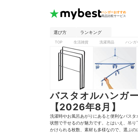
ハンガーおすすめ
商品比較サービス
選び方
ランキング
TOP
生活雑貨
洗濯用品
ハンガ
バスタオルハンガ
【2026年8月】
洗濯時やお風呂あがりにあると便利なバスタ
状態で干せるのが魅力です。とはいえ、吊り
かけられる枚数、素材も多様なので、選ぶの