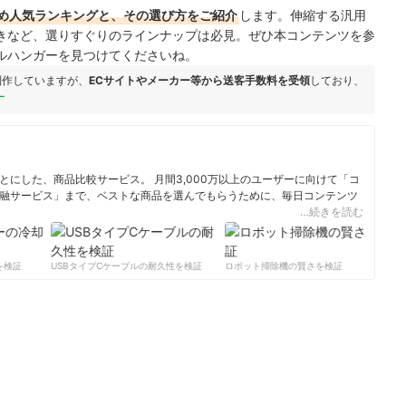
め人気ランキングと、その選び方をご紹介
します。伸縮する汎用
きなど、選りすぐりのラインナップは必見。ぜひ本コンテンツを参
ルハンガーを見つけてくださいね。
制作していますが、
ECサイトやメーカー等から送客手数料を受領
しており、
ー
にした、商品比較サービス。 月間3,000万以上のユーザーに向けて「コ
融サービス」まで、ベストな商品を選んでもらうために、毎日コンテンツ
…続きを読む
ィール
検証
USBタイプCケーブルの耐久性を検証
ロボット掃除機の賢さを検証
サ