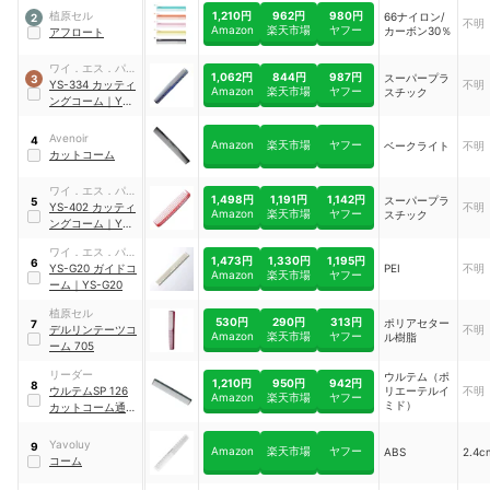
1,210円
962円
980円
植原セル
66ナイロン/
2
不明
Amazon
楽天市場
ヤフー
カーボン30％
アフロート
ワイ．エス．パー
1,062円
844円
987円
スーパープラ
3
クプロフェッショ
YS-334 カッティ
不明
Amazon
楽天市場
ヤフー
スチック
ナル
ングコーム
｜
YS-
334
Avenoir
4
Amazon
楽天市場
ヤフー
ベークライト
不明
カットコーム
ワイ．エス．パー
1,498円
1,191円
1,142円
スーパープラ
5
クプロフェッショ
YS-402 カッティ
不明
Amazon
楽天市場
ヤフー
スチック
ナル
ングコーム
｜
YS-
402
ワイ．エス．パー
1,473円
1,330円
1,195円
6
ク プロフェッショ
YS-G20 ガイドコ
PEI
不明
Amazon
楽天市場
ヤフー
ナル
ーム
｜
YS-G20
植原セル
530円
290円
313円
ポリアセター
7
デルリンテーツコ
不明
Amazon
楽天市場
ヤフー
ル樹脂
ーム 705
リーダー
ウルテム（ポ
1,210円
950円
942円
8
ウルテムSP 126
リエーテルイ
不明
Amazon
楽天市場
ヤフー
ミド）
カットコーム通し
｜
126
Yavoluy
9
Amazon
楽天市場
ヤフー
ABS
2.4c
コーム