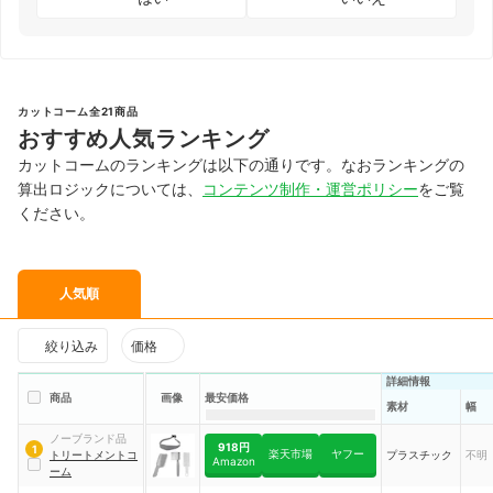
カットコーム全21商品
おすすめ人気ランキング
カットコームのランキングは以下の通りです。なおランキングの
算出ロジックについては、
コンテンツ制作・運営ポリシー
をご覧
ください。
人気順
絞り込み
価格
詳細情報
商品
画像
最安価格
素材
幅
ノーブランド品
918円
1
楽天市場
ヤフー
トリートメントコ
プラスチック
不明
Amazon
ーム