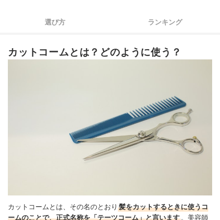
4
肌当たりのよさで選ぶなら、歯の先端が丸いものを選ぼう
選び方
ランキング
カットコーム全21商品おすすめ人気ランキング
カットコームとは？どのように使う？
セルフカットに！カットコームを使うコツは？
カットコームの売れ筋ランキングもチェック！
カットコームとは、その名のとおり
髪をカットするときに使うコ
ームのことで、正式名称を「テーツコーム」と言います
。美容師