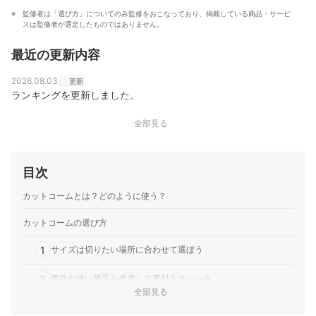
監修者は「選び方」についてのみ監修をおこなっており、掲載している商品・サービ
スは監修者が選定したものではありません。
最近の更新内容
2026.08.03
更新
ランキングを更新しました。
全部見る
目次
カットコームとは？どのように使う？
カットコームの選び方
1
サイズは切りたい場所に合わせて選ぼう
2
価格や使い勝手を考慮して素材をチェック
全部見る
3
使い方に合わせて耐薬品性・耐熱を確認しよう