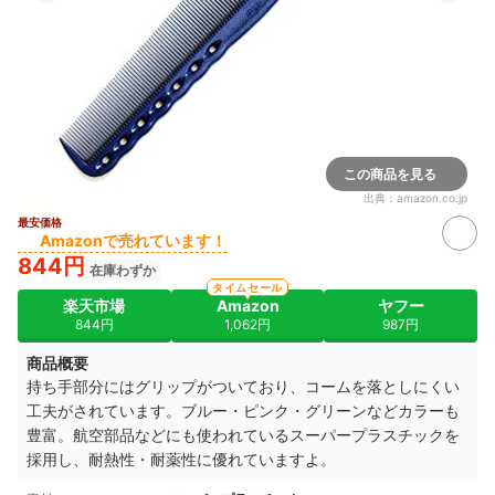
この商品を見る
出典：
amazon.co.jp
最安価格
Amazonで売れています！
844円
在庫わずか
タイムセール
楽天市場
Amazon
ヤフー
844円
1,062円
987円
商品概要
持ち手部分にはグリップがついており、コームを落としにくい
工夫がされています。ブルー・ピンク・グリーンなどカラーも
豊富。航空部品などにも使われているスーパープラスチックを
採用し、耐熱性・耐薬性に優れていますよ。