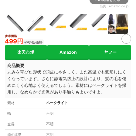
出典：
amazon.co.jp
参考価格
499円
やや低価格
楽天市場
Amazon
ヤフー
商品概要
丸みを帯びた形状で頭皮にやさしく、また高温でも変形しにく
くなっています。さらに静電気防止の設計により、髪の毛を傷
めにくく心地よく使えるでしょう。素材にはベークライトを採
用し、なめらかで光沢があり手触りもよいですよ。
素材
ベークライト
幅
不明
全長
不明
歯の本数
不明