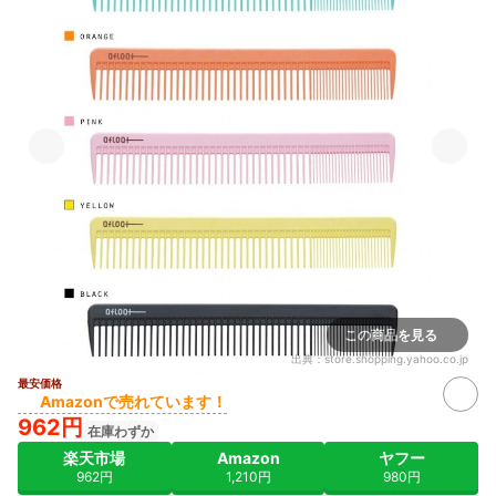
この商品を見る
出典：
store.shopping.yahoo.co.jp
最安価格
Amazonで売れています！
962円
在庫わずか
楽天市場
Amazon
ヤフー
962円
1,210円
980円