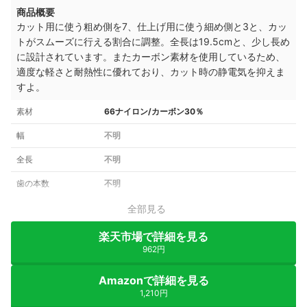
商品概要
カット用に使う粗め側を7、仕上げ用に使う細め側と3と、カッ
トがスムーズに行える割合に調整。全長は19.5cmと、少し長め
に設計されています。またカーボン素材を使用しているため、
適度な軽さと耐熱性に優れており、カット時の静電気を抑えま
すよ。
素材
66ナイロン/カーボン30％
幅
不明
全長
不明
歯の本数
不明
全部見る
楽天市場で詳細を見る
962円
Amazonで詳細を見る
1,210円