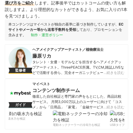
選び方をご紹介
します。記事後半ではカットコームの使い方も解
説しますよ。より理想的なカットができるよう、お気に入りの1本
を見つけましょう。
本コンテンツはマイベストが独自の基準に基づき制作していますが、
EC
サイトやメーカー等から送客手数料を受領
しており、プロモーションを
含みます。
制作・運営ポリシー
ヘアメイクアップアーティスト／植物療法士
藤原リカ
タレント・女優・モデルなどを担当するヘアメイクアッ
プアーティスト。ThreePEACE所属。TV,CM,雑誌,LIVEな
監修者
どで活動する傍ら、完全オーガニックビューティーサロ
…続きを読む
ン「LA TOUCHE」主宰。植物療法士（フランス植物療法
医学普及協会認定）、セラピストとしても活躍してい
マイベスト
る。また、パーソナルヘルスケアコーチング「L’aube 」
コンテンツ制作チーム
も主宰。体質改善を目指した健康と美容にフォーカスし
徹底した自社検証と専門家の声をもとにした、商品比較
た栄養コーチングをしている。さらに、化粧品や美容記
サービス。 月間3,000万以上のユーザーに向けて「コス
ガイド
事の監修にも従事。自身の生まれたときからの酷いアト
メ」から「日用品」「家電」「金融サービス」まで、ベ
…続きを読む
ピー性皮膚炎を克服したこともあり、美容と健康をホリ
ストな商品を選んでもらうために、毎日コンテンツを制
スティックビューティーで提案している。
作中。
剤の吸水力を検証
藤原リカのプロフィール
コンテンツ制作チームのプロフィール
電動ネッククーラーの冷却力を検証
USBタイプCケー