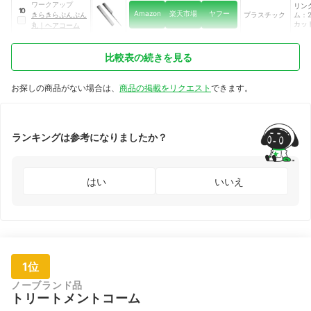
ワークアップ
リン
10
Amazon
楽天市場
ヤフー
きらきらぷんぷん
プラスチック
ム：2
カッ
丸
｜
ヘアコーム
ム：2
比較表の続きを見る
お探しの商品がない場合は、
商品の掲載をリクエスト
できます。
ランキングは参考になりましたか？
はい
いいえ
1位
ノーブランド品
トリートメントコーム