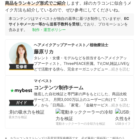
商品をランキング形式でご紹介
します。緑のカラコンに似合うメ
イク方法も紹介しているので、ぜひ参考にしてくださいね。
本コンテンツはマイベストが独自の基準に基づき制作していますが、
EC
サイトやメーカー等から送客手数料を受領
しており、プロモーションを
含みます。
制作・運営ポリシー
ヘアメイクアップアーティスト／植物療法士
藤原リカ
タレント・女優・モデルなどを担当するヘアメイクアッ
プアーティスト。ThreePEACE所属。TV,CM,雑誌,LIVEな
監修者
どで活動する傍ら、完全オーガニックビューティーサロ
…続きを読む
ン「LA TOUCHE」主宰。植物療法士（フランス植物療法
医学普及協会認定）、セラピストとしても活躍してい
マイベスト
る。また、パーソナルヘルスケアコーチング「L’aube 」
コンテンツ制作チーム
も主宰。体質改善を目指した健康と美容にフォーカスし
徹底した自社検証と専門家の声をもとにした、商品比較
た栄養コーチングをしている。さらに、化粧品や美容記
サービス。 月間3,000万以上のユーザーに向けて「コス
ガイド
事の監修にも従事。自身の生まれたときからの酷いアト
メ」から「日用品」「家電」「金融サービス」まで、ベ
…続きを読む
ピー性皮膚炎を克服したこともあり、美容と健康をホリ
ストな商品を選んでもらうために、毎日コンテンツを制
スティックビューティーで提案している。
作中。
剤の吸水力を検証
藤原リカのプロフィール
コンテンツ制作チームのプロフィール
電動ネッククーラーの冷却力を検証
USBタイプCケー
カラーコンタクトレンズは高度管理医療機器です。必ず事前に眼科医にご相談のう