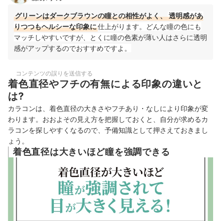
グリーンはダークブラウンの瞳との相性がよく、
透明感があ
りつつもヘルシーな印象に
仕上がります。
どんな瞳の色にも
マッチしやすいですが、とくに瞳の
色素が薄い人はさらに透明
感がアップする
のでおすすめですよ。
コンテンツの誤りを送信する
着色直径やフチの有無による印象の違いと
は?
カラコンは、着色直径の大きさやフチあり・なしにより印象が変
わります。おおよその見え方を把握しておくと、自分が求めるカ
ラコンを探しやすくなるので、予備知識として押さえておきまし
ょう。
着色直径は大きいほど瞳を強調できる