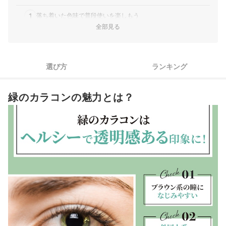
T‐Garden｜Angel Color｜エンジェルカラー ヴィンテージ ワ
ンデー
1
落ち着いた色味で普段使いを楽しもう
アイレ｜ネオサイト｜ネオサイト ワンデーシエルUV
全部見る
PIA｜TOPARDS｜ペリドット 1day
2
コスプレ用ならなりたいキャラに合わせてデザインを選ぼう
エヌ・アイ・アイ｜アシストシュシュ｜HANABI 1Day UV
3
フロムアイズ｜1-DAY Refrear｜a-eye
快適に使えるようつけ心地にも注目しよう
選び方
ランキング
ボシュロム・ジャパン｜スターリー｜アース
4
休日のみ使うならワンデータイプがおすすめ
El Dorado｜CHOUCHOU｜1day
エヌ・アイ・アイ｜アシストシュシュ｜シュテラ ワンデー
緑のカラコンの魅力とは？
5
安全性を考えてカラコンを選ぼう
アイセイ｜EYEGENIC by Ever Color｜シェイドオリーブ
日本アルコン｜フレッシュルック｜ワンデーカラー
緑のカラコン全27商品おすすめ人気ランキング
Grand Prix｜トロンプルイユ
粧美堂｜PienAge mimigemme｜ワンデー
緑のカラコンが似合うメイクは？
フリュー｜LuMia｜2week
intervia｜パーフェクトシリーズ ワンデー
緑のカラコンの売れ筋ランキングもチェック！