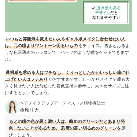
いつもと雰囲気を変えたい人やギャル系メイクに合わせたい人
は、元の瞳よりワントーン明るいもの
をチョイス。透きとおるよ
うな色素薄めのカラコンで、ハーフのような瞳をゲットできます
よ。
透明感を求める人はフチなし、くりっとしたかわいらしい瞳に仕
上げたい人はフチあり
がおすすめです。しっかりメイクで瞳も大
きく見せたい人は前述した着色直径を参考に、大きめサイズに注
目するとよいでしょう。
ヘアメイクアップアーティスト／植物療法士
藤原リカ
もとの瞳の色が黒く濃い人は、暗めのグリーンだとあまり発
色しないことがあるため、
彩度の高い明るめのグリーンを
選
びましょう。