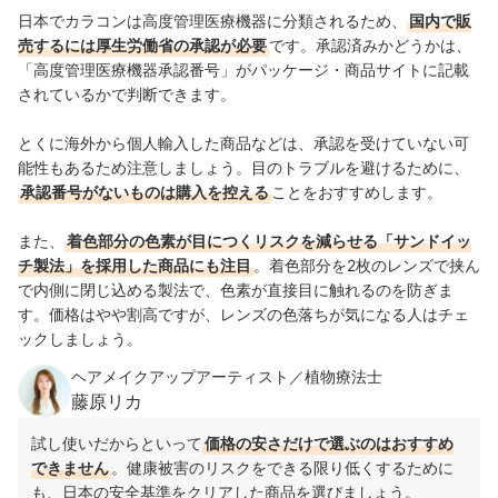
日本でカラコンは高度管理医療機器に分類されるため、
国内で販
売するには厚生労働省の承認が必要
です。承認済みかどうかは、
「高度管理医療機器承認番号」がパッケージ・商品サイトに記載
されているかで判断できます。
とくに海外から個人輸入した商品などは、承認を受けていない可
能性もあるため注意しましょう。目のトラブルを避けるために、
承認番号がないものは購入を控える
ことをおすすめします。
また、
着色部分の色素が目につくリスクを減らせる「サンドイッ
チ製法」を採用した商品にも注目
。着色部分を2枚のレンズで挟ん
で内側に閉じ込める製法で、色素が直接目に触れるのを防ぎま
す。価格はやや割高ですが、レンズの色落ちが気になる人はチェ
ックしましょう。
ヘアメイクアップアーティスト／植物療法士
藤原リカ
試し使いだからといって
価格の安さだけで選ぶのはおすすめ
できません
。健康被害のリスクをできる限り低くするために
も、日本の安全基準をクリアした商品を選びましょう。