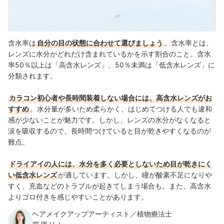
含水率は
自分の目の状態に合わせて選びましょう
。含水率とは、
レンズに水分がどれだけ含まれているかを示す割合のこと。含水
率50％以上は「高含水レンズ」、50％未満は「低含水レンズ」に
分類されます。
カラコン初心者や長時間装着しない場合には、高含水レンズがお
すすめ
。水分量が多いため柔らかく、はじめてつける人でも違和
感が少ないことが魅力です。しかし、レンズの水分がなくなると
涙を吸収するので、長時間つけていると目が乾きやすくなるのが
難点。
ドライアイの人には、水分を多く必要としないため目が乾きにく
い低含水レンズ
が適しています。しかし、瞳が酸素不足になりや
すく、充血などのトラブルが起きてしまう場合も。また、高含水
よりゴロ付きを感じやすいことがあります。
ヘアメイクアップアーティスト／植物療法士