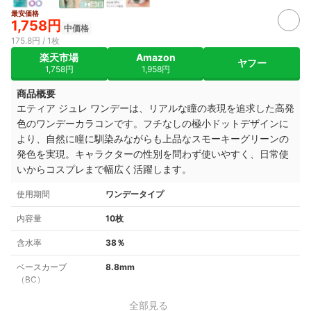
最安価格
1,758円
中価格
175.8円 / 1枚
楽天市場
Amazon
ヤフー
1,758円
1,958円
商品概要
エティア ジュレ ワンデーは、リアルな瞳の表現を追求した高発
色のワンデーカラコンです。フチなしの極小ドットデザインに
より、自然に瞳に馴染みながらも上品なスモーキーグリーンの
発色を実現。キャラクターの性別を問わず使いやすく、日常使
いからコスプレまで幅広く活躍します。
使用期間
ワンデータイプ
内容量
10枚
含水率
38％
ベースカーブ
8.8mm
（BC）
全部見る