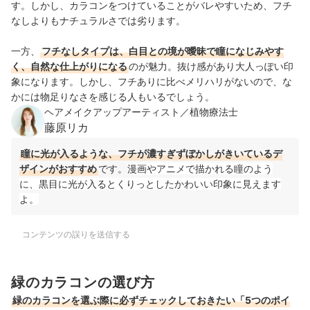
す。しかし、カラコンをつけていることがバレやすいため、フチ
なしよりもナチュラルさでは劣ります。
一方、
フチなしタイプは、白目との境が曖昧で瞳になじみやす
く、自然な仕上がりになる
のが魅力。抜け感があり大人っぽい印
象になります。しかし、フチありに比べメリハリがないので、な
かには物足りなさを感じる人もいるでしょう。
ヘアメイクアップアーティスト／植物療法士
藤原リカ
瞳に光が入るような、フチが濃すぎずぼかしがきいているデ
ザインがおすすめ
です。
漫画やアニメで描かれる瞳のよう
に、黒目に光が入るとくりっとしたかわいい印象に見えます
よ。
コンテンツの誤りを送信する
緑のカラコンの選び方
緑のカラコンを選ぶ際に必ずチェックしておきたい「5つのポイ