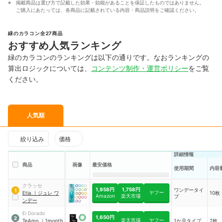
掲載商品は選び方で記載した効果・効能があることを保証したものではありません。
ご購入にあたっては、各商品に記載されている内容・商品説明をご確認ください。
緑のカラコン全27商品
おすすめ人気ランキング
緑のカラコンのランキングは以下の通りです。なおランキングの
算出ロジックについては、
コンテンツ制作・運営ポリシー
をご覧
ください。
人気順
絞り込み
価格
詳細情報
商品
画像
最安価格
使用期間
内容
クラッセ
1,958円
1,758円
ワンデータイ
1
ヤフー
Etia.
｜
ジュレ ワ
10枚
Amazon
楽天市場
プ
ンデー
El Dorado
1,650円
2
楽天市場
ヤフー
TeAmo
｜
1month
1か月タイプ
2枚