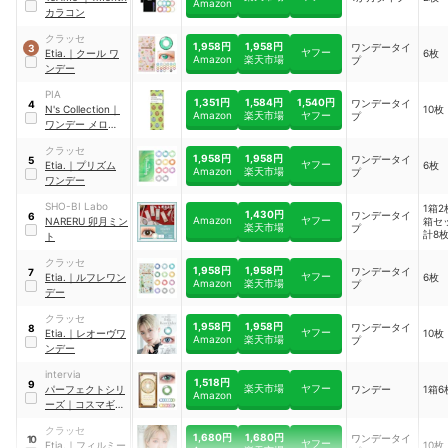
Amazon
カラコン
クラッセ
1,958円
1,958円
ワンデータイ
3
ヤフー
Etia.
｜
クール ワ
6枚
Amazon
楽天市場
プ
ンデー
PIA
1,351円
1,584円
1,540円
ワンデータイ
4
N's Collection
｜
10枚
Amazon
楽天市場
ヤフー
プ
ワンデー メロンパ
ン
クラッセ
1,958円
1,958円
ワンデータイ
5
ヤフー
Etia.
｜
プリズム
6枚
Amazon
楽天市場
プ
ワンデー
SHO-BI Labo
1箱2
1,430円
ワンデータイ
6
Amazon
ヤフー
NARERU 卯月ミン
箱セ
楽天市場
プ
計8
ト
クラッセ
1,958円
1,958円
ワンデータイ
7
ヤフー
Etia.
｜
ルフレワン
6枚
Amazon
楽天市場
プ
デー
クラッセ
1,958円
1,958円
ワンデータイ
8
ヤフー
Etia.
｜
レオーヴワ
10枚
Amazon
楽天市場
プ
ンデー
intervia
1,518円
9
楽天市場
ヤフー
パーフェクトシリ
ワンデー
1箱
Amazon
ーズ
｜
コスマギア
エルフ
クラッセ
1,680円
1,680円
ワンデータイ
10
ヤフー
Etia.
｜
フィルミー
10枚