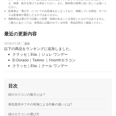
え、検査・処方を受けてお求めください。また、眼科医の指導に従い正しくお使いく
ださい。
監修者は「選び方」についてのみ監修をおこなっており、掲載している商品・サービ
スは監修者が選定したものではありません。
掲載商品は選び方で記載した効果・効能があることを保証したものではありません。
ご購入にあたっては、各商品に記載されている内容・商品説明をご確認ください。
最近の更新内容
2026.01.28
追加
以下の商品をランキングに追加しました。
クラッセ｜Etia.｜ジュレ ワンデー
El Dorado｜TeAmo ｜1monthカラコン
クラッセ｜Etia.｜クール ワンデー
PIA｜N's Collection｜メロンパン
クラッセ｜Etia.｜プリズム ワンデー
SHO-BI Labo｜NARERU 卯月ミント
目次
クラッセ｜Etia.｜ルフレワンデー
クラッセ｜Etia.｜レオーヴワンデー
緑のカラコンの魅力とは？
intervia｜パーフェクトシリーズ コスマギア
着色直径やフチの有無による印象の違いとは?
クラッセ｜Etia.｜フィルミーワンデー
クラッセ｜Etia.｜メロウワンデー
緑のカラコンの選び方