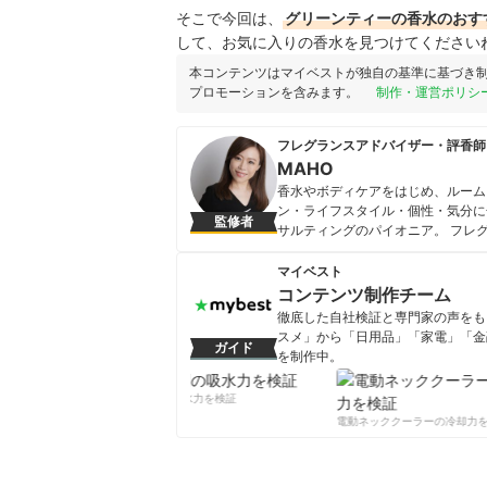
そこで今回は、
グリーンティーの香水
のおす
して、お気に入りの香水を見つけてください
本コンテンツはマイベストが独自の基準に基づき
プロモーションを含みます。
制作・運営ポリシ
フレグランスアドバイザー・評香師
MAHO
香水やボディケアをはじめ、ルーム
ン・ライフスタイル・個性・気分に
監修者
サルティングのパイオニア。 フレ
（http://japanfragrance
（https://www.jspt.jp/）。
マイベスト
MAHOのプロフィール
コンテンツ制作チーム
徹底した自社検証と専門家の声をもと
スメ」から「日用品」「家電」「金
ガイド
を制作中。
コンテンツ制作チームのプロフ
柔軟剤の吸水力を検証
電動ネッククーラーの冷却力を