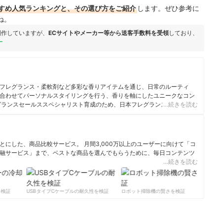
すめ人気ランキングと、その選び方をご紹介
します。ぜひ参考に
ね。
制作していますが、
ECサイトやメーカー等から送客手数料を受領
しており、
ー
フレグランス・柔軟剤など多彩な香りアイテムを通じ、日常のルーティ
合わせてパーソナルスタイリングを行う、香りを軸にしたユニークなコン
グランスセールススペシャリスト育成のため、日本フレグランス協会
…続きを読む
.org/）設立時より常任講師を務める。 日本調香技術普及協会理事
にした、商品比較サービス。 月間3,000万以上のユーザーに向けて「コ
融サービス」まで、ベストな商品を選んでもらうために、毎日コンテンツ
…続きを読む
ィール
検証
USBタイプCケーブルの耐久性を検証
ロボット掃除機の賢さを検証
サー