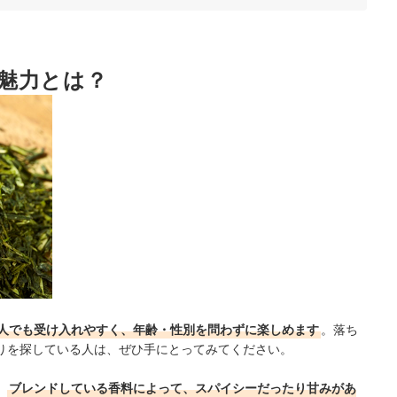
目
選択肢も
魅力とは？
キング
ック！
人でも受け入れやすく、年齢・性別を問わずに楽しめます
。落ち
りを探している人は、ぜひ手にとってみてください。
、
ブレンドしている香料によって、スパイシーだったり甘みがあ