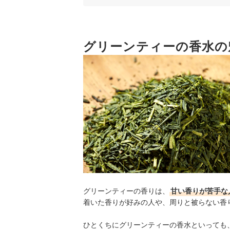
3
使い勝手を考えるなら、ボトルの形状に注
4
やさしい香りを楽しむなら練り香水という
グリーンティーの香水の
グリーンティーの香水全39商品おすすめ人気ラン
香水を上手につけるポイントは？
グリーンティーの香水の売れ筋ランキングもチェ
グリーンティーの香りは、
甘い香りが苦手な
着いた香りが好みの人や、周りと被らない香
ひとくちにグリーンティーの香水といっても