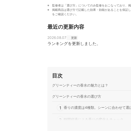
監修者は「選び方」についてのみ監修をおこなっており、掲
掲載商品は選び方で記載した効果・効能があることを保証し
をご確認ください。
最近の更新内容
2026.08.07
更新
ランキングを更新しました。
目次
グリーンティーの香水の魅力とは？
グリーンティーの香水の選び方
1
香りの濃度は4種類。シーンに合わせて選
2
時間経過による香りの変化もチェック