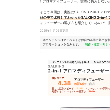
1 アロマディフューザー。実際に購入しな
そこで今回は、実際にSALKING 2-in-1
品の中で比較してわかったSALKING 2-in
ィフューザーの選び方も紹介しているので、
2025年11月06日更新
本コンテンツはマイベストが独自の基準に基づき
プロモーションを含みます。
制作・運営ポリシ
メンテナンスの手間の少なさ No.1
対応するアロマ
SALKING
2-in-1 アロマディフューザー
検証スコア
アロマディフューザー
4.38
検証5位
/12商品
香りの拡散スピード
3.85
｜
メンテナンスの手間の
対応するアロマオイルの豊富さ
5.00