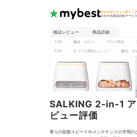
アロマディフューザー・
おすすめ商品比較サービ
検証レビュー
商品詳細
TOP
趣味・ホビー
アロマ用品
TOP
すべての商品レビュー
趣味・ホ
SALKING 2-in
ビュー評価
香りの拡散スピードやメンテナンスの手間の少な