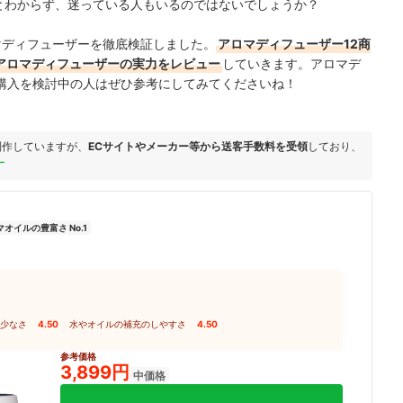
いとわからず、迷っている人もいるのではないでしょうか？
 アロマディフューザーを徹底検証しました。
アロマディフューザー12商
-1 アロマディフューザーの実力をレビュー
していきます。アロマデ
購入を検討中の人はぜひ参考にしてみてくださいね！
制作していますが、
ECサイトやメーカー等から送客手数料を受領
しており、
ー
オイルの豊富さ No.1
少なさ
4.50
｜
水やオイルの補充のしやすさ
4.50
｜
参考価格
3,899円
中価格