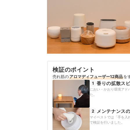
検証のポイント
売れ筋の
アロマディフューザー12商品
を
香りの拡散ス
1
におい・かおり環境アド
た。
メンテナンス
2
マイベストでは「手を入
で検証を行いました。