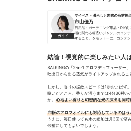
マイベスト 暮らしと趣味の商材担
市山佳乃
日用品・ガーデニング用品・DIY
活に関わる幅広いジャンルのコンテ
ガイド
すること」をモットーに、コンテン
市山佳乃のプロフィール
結論！視覚的に楽しみたい人
SALKINGの「2-in-1 アロマディフューザ
吐出口から出る蒸気がライトアップされるこ
しかし、香りの拡散スピードは1歩およばず
嗅いだところ、香りが漂うまでは4分36秒かか
か。
心地よい香りと幻想的な光の演出を同時
市販のアロマオイルにも対応しているのはう
うえに、毎日使っても水の追加は月3回で済
候補にしてもよいでしょう。