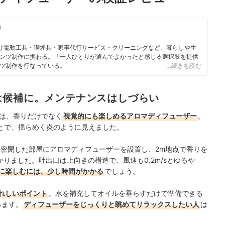
当
向け電動工具・喫煙具・家事代行サービス・クリーニングなど、暮らしや生
ンツ制作に携わる。「一人ひとりが選んでよかったと感じる選択肢を提供
ツ制作を行なっている。
…続きを読む
は候補に。メンテナンスはしづらい
ー」は、香りだけでなく
視覚的にも楽しめるアロマディフューザー
。
とで、揺らめく炎のように見えました。
。密閉した部屋にアロマディフューザーを設置し、2m地点で香りを
りました。吐出口は上向きの構造で、風速も0.2m/sとゆるや
に楽しむには、少し時間がかかる
でしょう。
れしいポイント
。水を補充してオイルを垂らすだけで準備できる
みます。
ディフューザーをじっくりと眺めてリラックスしたい人
は