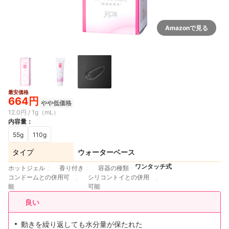
Amazonで見る
最安価格
664円
やや低価格
12.0円 / 1g（mL）
内容量
：
55g
110g
タイプ
ウォーターベース
ワンタッチ式
ホットジェル
香り付き
容器の種類
コンドームとの併用可
シリコントイとの併用
能
可能
良い
動きを繰り返しても水分量が保たれた