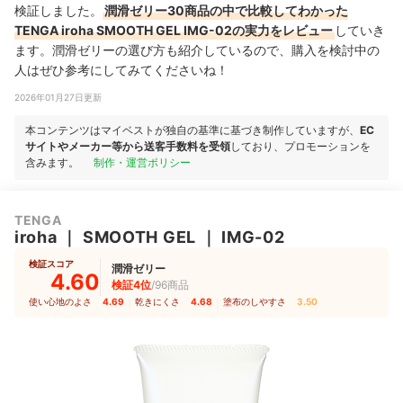
検証しました。
潤滑ゼリー30商品の中で比較してわかった
TENGA iroha SMOOTH GEL IMG-02の実力をレビュー
していき
ます。潤滑ゼリーの選び方も紹介しているので、購入を検討中の
人はぜひ参考にしてみてくださいね！
2026年01月27日更新
本コンテンツはマイベストが独自の基準に基づき制作していますが、
EC
サイトやメーカー等から送客手数料を受領
しており、プロモーションを
含みます。
制作・運営ポリシー
TENGA
iroha
｜
SMOOTH GEL
｜
IMG-02
検証スコア
潤滑ゼリー
4.60
検証4位
/96商品
使い心地のよさ
4.69
｜
乾きにくさ
4.68
｜
塗布のしやすさ
3.50