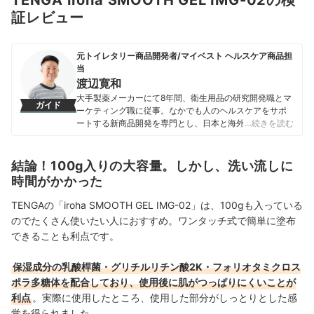
TENGA iroha SMOOTH GEL IMG-02の検
証レビュー
元トイレタリー商品開発者/マイベスト ヘルスケア商品担
当
渡辺寛和
大手製薬メーカーにて8年間、衛生用品の研究開発職とマ
ガイド
ーケティング職に従事。なかでも人のヘルスケアをサポ
ートする新商品開発を専門とし、日本と海外を合わせて
…続きを読む
10製品以上の新製品発売に携わる。 マイベスト入社後は
これまでの開発経験や商品知識を活かし、ヘルスケア商
品全般の比較検証を担当。「ユーザーが知りたいことを
結論！100g入りの大容量。しかし、洗い流しに
適切な検証に基づきわかりやすく提供する」をモットー
時間がかかった
に、日々の業務に取り組んでいる。
渡辺寛和のプロフィール
TENGAの「iroha SMOOTH GEL IMG-02」は、100gも入っている
のでたくさん使いたい人におすすめ。ワンタッチ式で簡単に塗布
できることも利点です。
保湿成分の乳酸桿菌・グリチルリチン酸2K・フォリオタミクロス
ポラ多糖体を配合しており、使用後に肌がつっぱりにくいことが
利点
。実際に使用したところ、使用した部分がしっとりとした感
覚を得られました。