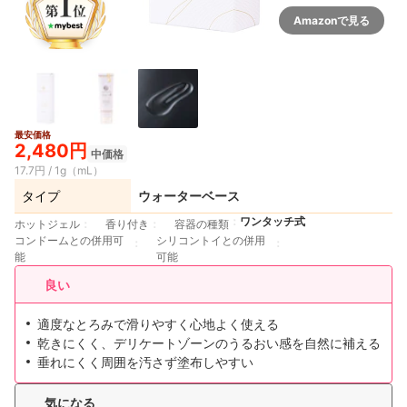
Amazonで見る
最安価格
2,480円
中価格
17.7円 / 1g（mL）
タイプ
ウォーターベース
ワンタッチ式
ホットジェル
香り付き
容器の種類
コンドームとの併用可
シリコントイとの併用
能
可能
良い
適度なとろみで滑りやすく心地よく使える
乾きにくく、デリケートゾーンのうるおい感を自然に補える
垂れにくく周囲を汚さず塗布しやすい
気になる