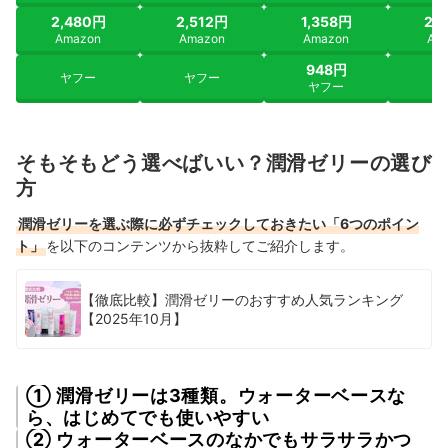
2,480円
2,512円
1,358円
2,
Amazon
Amazon
Amazon
Am
948円
ヤフー
ヤフー
ヤ
ヤフー
そもそもどう選べばいい？潤滑ゼリーの選び
方
潤滑ゼリーを選ぶ際に必ずチェックしておきたい「6つのポイン
ト」
を以下のコンテンツから抜粋してご紹介します。
【徹底比較】潤滑ゼリーのおすすめ人気ランキング
【2025年10月】
① 潤滑ゼリーは3種類。ウォーターベースな
ら、はじめてでも使いやすい
② ウォーターベースのなかでもサラサラかつ