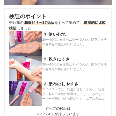
検証のポイント
売れ筋の
潤滑ゼリー37商品
をすべて集めて、
徹底的に比較
検証
しました
使い心地
1
20〜40代の女性モニター10人が、以下の方法
で各商品の検証を行いました。
乾きにくさ
2
20〜40代の女性モニター10人が、以下の方法
で各商品の検証を行いました。
塗布のしやすさ
3
マイベストでは「粘度がほどよくあり、容器
から取り出す際に液垂れしにくい」ものをユ
ーザーが満足できる商品とし、以下の方法で
検証を行いました。
すべての検証は
マイベストが行っています