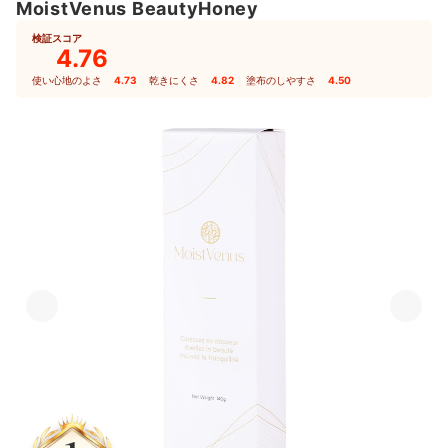
MoistVenus BeautyHoney
検証スコア
4.76
使い心地のよさ
4.73
｜
乾きにくさ
4.82
｜
塗布のしやすさ
4.50