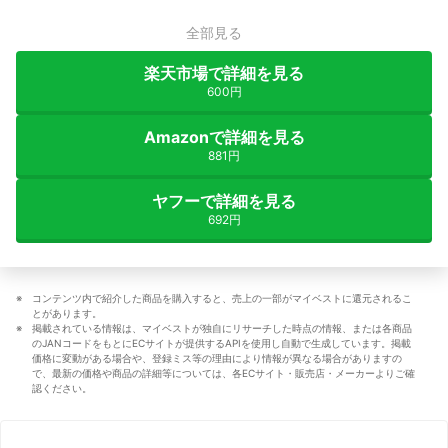
全部見る
楽天市場で詳細を見る
600円
Amazonで詳細を見る
881円
ヤフーで詳細を見る
692円
コンテンツ内で紹介した商品を購入すると、売上の一部がマイベストに還元されるこ
とがあります。
掲載されている情報は、マイベストが独自にリサーチした時点の情報、または各商品
のJANコードをもとにECサイトが提供するAPIを使用し自動で生成しています。掲載
価格に変動がある場合や、登録ミス等の理由により情報が異なる場合がありますの
で、最新の価格や商品の詳細等については、各ECサイト・販売店・メーカーよりご確
認ください。