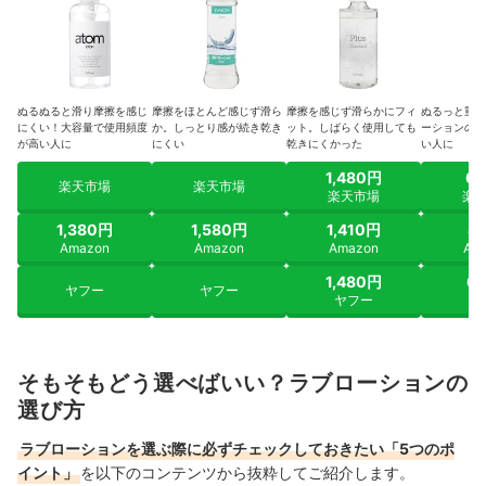
ぬるぬると滑り摩擦を感じ
摩擦をほとんど感じず滑ら
摩擦を感じず滑らかにフィ
ぬるっと重め
にくい！大容量で使用頻度
か。しっとり感が続き乾き
ット。しばらく使用しても
ーションの感
が高い人に
にくい
乾きにくかった
い人に
1,480円
6
楽天市場
楽天市場
楽天市場
楽
1,380円
1,580円
1,410円
8
Amazon
Amazon
Amazon
Am
1,480円
6
ヤフー
ヤフー
ヤフー
ヤ
そもそもどう選べばいい？ラブローションの
選び方
ラブローションを選ぶ際に必ずチェックしておきたい「5つのポ
イント」
を以下のコンテンツから抜粋してご紹介します。