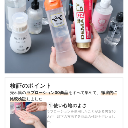
検証のポイント
売れ筋の
ラブローション30商品
をすべて集めて、
徹底的に
比較検証
しました
使い心地のよさ
1
ラブローションを使用したことがある男女10
人が、以下の方法で各商品の検証を行いまし
た。