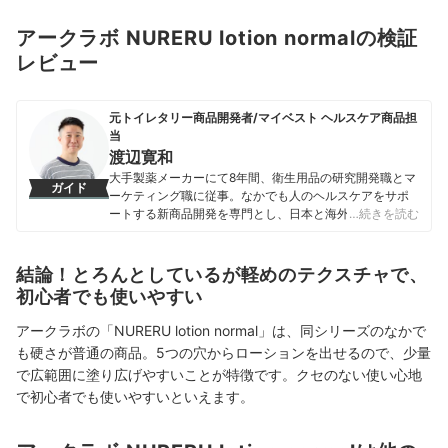
アークラボ NURERU lotion normalの検証
レビュー
元トイレタリー商品開発者/マイベスト ヘルスケア商品担
当
渡辺寛和
大手製薬メーカーにて8年間、衛生用品の研究開発職とマ
ガイド
ーケティング職に従事。なかでも人のヘルスケアをサポ
ートする新商品開発を専門とし、日本と海外を合わせて
…続きを読む
10製品以上の新製品発売に携わる。 マイベスト入社後は
これまでの開発経験や商品知識を活かし、ヘルスケア商
品全般の比較検証を担当。「ユーザーが知りたいことを
結論！とろんとしているが軽めのテクスチャで、
適切な検証に基づきわかりやすく提供する」をモットー
初心者でも使いやすい
に、日々の業務に取り組んでいる。
渡辺寛和のプロフィール
アークラボの「NURERU lotion normal」は、同シリーズのなかで
も硬さが普通の商品。5つの穴からローションを出せるので、少量
で広範囲に塗り広げやすいことが特徴です。クセのない使い心地
で初心者でも使いやすいといえます。