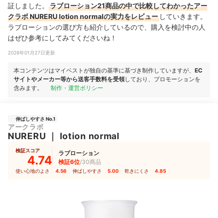
証しました。
ラブローション21商品の中で比較してわかったアー
クラボ NURERU lotion normalの実力をレビュー
していきます。
ラブローションの選び方も紹介しているので、購入を検討中の人
はぜひ参考にしてみてくださいね！
2026年01月27日更新
本コンテンツはマイベストが独自の基準に基づき制作していますが、
EC
サイトやメーカー等から送客手数料を受領
しており、プロモーションを
含みます。
制作・運営ポリシー
伸ばしやすさ No.1
アークラボ
NURERU
｜
lotion normal
検証スコア
ラブローション
4.74
検証6位
/30商品
使い心地のよさ
4.56
｜
伸ばしやすさ
5.00
｜
乾きにくさ
4.85