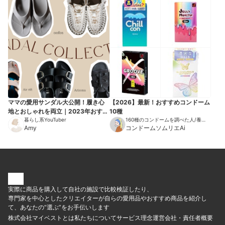
ママの愛用サンダル大公開！履き心
【2026】最新！おすすめコンドーム
地とおしゃれを両立｜2023年おすす
10種
めモデル
暮らし系YouTuber
160種のコンドームを調べた人/養護
Amy
教諭/公認心理師/思春期保健相談士
コンドームソムリエAi
実際に商品を購入して自社の施設で比較検証したり、
専門家を中心としたクリエイターが自らの愛用品やおすすめ商品を紹介し
て、あなたの“選ぶ”をお手伝いします
株式会社マイベストとは
私たちについて
サービス理念
運営会社・責任者概要