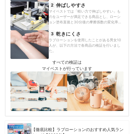
伸ばしやすさ
2
マイベストでは「軽い力で伸ばしやすい」も
のをユーザーが満足できる商品とし、ローシ
ョン塗布直後と30分後の摩擦係数の変化率が
60%以上のものをよい商品と定めて以下の方
法で検証を行いました。
乾きにくさ
3
ラブローションを使用したことがある男女10
人が、以下の方法で各商品の検証を行いまし
た。
すべての検証は
マイベストが行っています
【徹底比較】ラブローションのおすすめ人気ラン