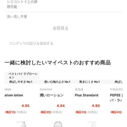
シリコントイとの併
用可能
洗い流し不要
全部見る
コンテンツの誤りを送信する
一緒に検討したいマイベストのおすすめ商品
ベストバイ ラブローシ
ョン
伸ばしやすさ No.1
使い心地のよさ No.1
乾きにくさ No.1
伸ばしやす
M&M
SVAKOM
美意識
中島化学産業
atom lotion
潤いローション
Plus Standard
PEPEE
｜
ペ
バ・ラバ
4.85
4.84
4.80
(
検証1位
/30商品
)
(
検証2位
/30商品
)
(
検証3位
/30商品
)
(
検証4位
/3