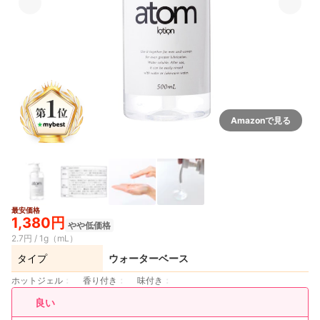
Amazonで見る
最安価格
1,380円
やや低価格
2.7円 / 1g（mL）
タイプ
ウォーターベース
ホットジェル
香り付き
味付き
良い