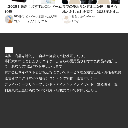
【2026】最新！おすすめコンドーム
ママの愛用サンダル大公開！履き心
10種
地とおしゃれを両立｜2023年おすす
160種のコンドームを調べた人/養護
めモデル
暮らし系YouTuber
教諭/公認心理師/思春期保健相談士
コンドームソムリエAi
Amy
実際に商品を購入して自社の施設で比較検証したり、
専門家を中心としたクリエイターが自らの愛用品やおすすめ商品を紹介し
て、あなたの“選ぶ”をお手伝いします
株式会社マイベストとは
私たちについて
サービス理念
運営会社・責任者概要
運営者ブログ（マイベ通信）
コンテンツ制作・運営ポリシー
プライバシーポリシー
ブランド・アイデンティティ
ガイド一覧
監修者一覧
利用規約
広告出稿について
引用・転載について
お問い合わせ