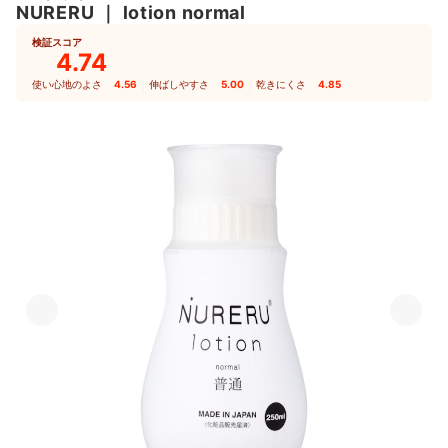
NURERU
｜
lotion normal
検証スコア
4.74
使い心地のよさ
4.56
｜
伸ばしやすさ
5.00
｜
乾きにくさ
4.85