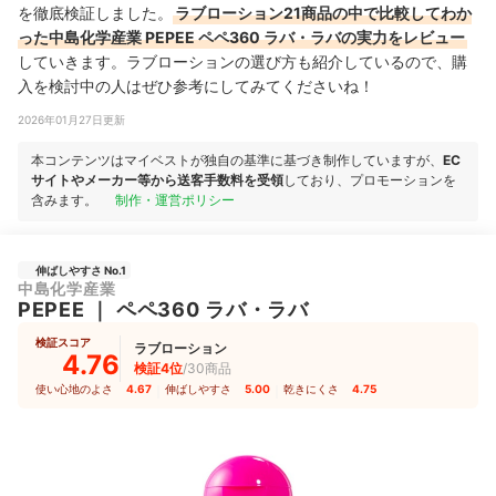
を徹底検証しました。
ラブローション21商品の中で比較してわか
った中島化学産業 PEPEE ペペ360 ラバ・ラバの実力をレビュー
していきます。ラブローションの選び方も紹介しているので、購
入を検討中の人はぜひ参考にしてみてくださいね！
2026年01月27日更新
本コンテンツはマイベストが独自の基準に基づき制作していますが、
EC
サイトやメーカー等から送客手数料を受領
しており、プロモーションを
含みます。
制作・運営ポリシー
伸ばしやすさ No.1
中島化学産業
PEPEE
｜
ペペ360 ラバ・ラバ
検証スコア
ラブローション
4.76
検証4位
/30商品
使い心地のよさ
4.67
｜
伸ばしやすさ
5.00
｜
乾きにくさ
4.75