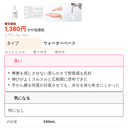
最安価格
1,380円
やや低価格
2.7円 / 1g（mL）
タイプ
ウォーターベース
ホットジェル
香り付き
味付き
良い
摩擦を感じさせない滑らかさで密着感も良好
伸びがよくスルスルと広範囲に塗布できた
手から腕を何度か往復させても、水分を保ち乾きにくかった
気になる
特になし
内容量
500mL