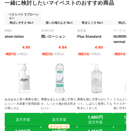
一緒に検討したいマイベストのおすすめ商品
ベストバイ ラブローシ
ョン
伸ばしやすさ No.1
使い心地のよさ No.1
乾きにくさ No.1
伸ばしやす
M&M
SVAKOM
美意識
アークラボ
atom lotion
潤いローション
Plus Standard
NURERU
normal
4.85
4.84
4.80
(
検証1位
/30商品
)
(
検証2位
/30商品
)
(
検証3位
/30商品
)
(
検証6位
/3
ぬるぬると滑り摩擦を感じ
摩擦をほとんど感じず滑ら
摩擦を感じず滑らかにフィ
とろんとして
にくい！大容量で使用頻度
か。しっとり感が続き乾き
ット。しばらく使用しても
テクスチャで
が高い人に
にくい
乾きにくかった
使いやすい
1,480円
1,
楽天市場
楽天市場
楽天市場
楽
タイムセール