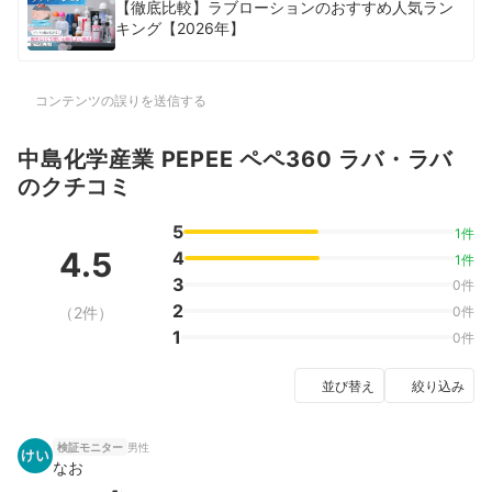
【徹底比較】ラブローションのおすすめ人気ラン
キング【2026年】
コンテンツの誤りを送信する
中島化学産業 PEPEE ペペ360 ラバ・ラバ
のクチコミ
5
1件
4.5
4
1件
3
0件
2
（2件）
0件
1
0件
並び替え
絞り込み
男性
検証モニター
なお