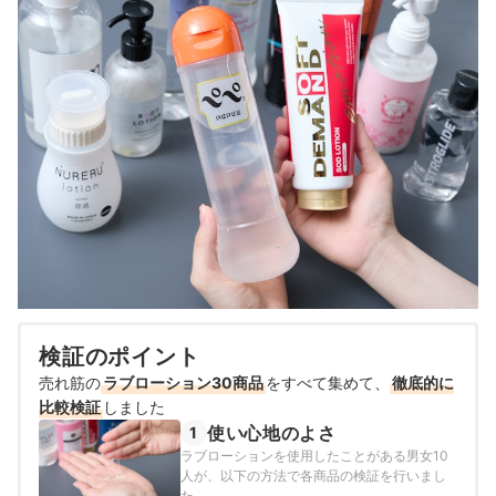
検証のポイント
売れ筋の
ラブローション30商品
をすべて集めて、
徹底的に
比較検証
しました
使い心地のよさ
1
ラブローションを使用したことがある男女10
人が、以下の方法で各商品の検証を行いまし
た。