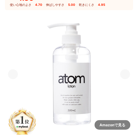
使い心地のよさ
4.70
｜
伸ばしやすさ
5.00
｜
乾きにくさ
4.95
Amazonで見る