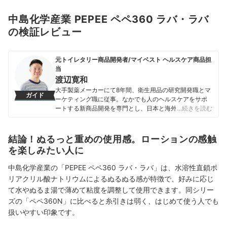
中島化学産業 PEPEE ペペ360 ラバ・ラバ
の検証レビュー
元トイレタリー商品開発者/マイベスト ヘルスケア商品担
当
渡辺寛和
大手製薬メーカーにて8年間、衛生用品の研究開発職とマ
ガイド
ーケティング職に従事。なかでも人のヘルスケアをサポ
ートする新商品開発を専門とし、日本と海外を合わせて
…続きを読む
10製品以上の新製品発売に携わる。 マイベスト入社後は
これまでの開発経験や商品知識を活かし、ヘルスケア商
品全般の比較検証を担当。「ユーザーが知りたいことを
結論！ぬるっと重めの使用感。ローションの感触
適切な検証に基づきわかりやすく提供する」をモットー
を楽しみたい人に
に、日々の業務に取り組んでいる。
渡辺寛和のプロフィール
中島化学産業の「PEPEE ペペ360 ラバ・ラバ」は、水溶性直鎖ポ
リアクリル酸ナトリウムによるぬるぬる感が特徴で、好みに応じ
て水やぬるま湯で薄めて粘度を調整して使用できます。同シリー
ズの「ペペ360N」に比べると糸引きは弱く、はじめて使う人でも
扱いやすい印象です。