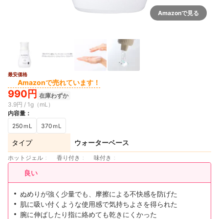
Amazonで見る
最安価格
Amazonで売れています！
990円
在庫わずか
3.9円 / 1g（mL）
内容量
：
250ｍL
370ｍL
タイプ
ウォーターベース
ホットジェル
香り付き
味付き
良い
ぬめりが強く少量でも、摩擦による不快感を防げた
肌に吸い付くような使用感で気持ちよさを得られた
腕に伸ばしたり指に絡めても乾きにくかった