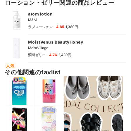
ローション・ゼリー関連の商品レビュー
atom lotion
M&M
|
ラブローション
4.85
1,380円
MoistVenus BeautyHoney
MoistVillage
|
潤滑ゼリー
4.76
2,480円
人気
その他関連のfavlist