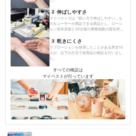
伸ばしやすさ
2
マイベストでは「軽い力で伸ばしやすい」も
のをユーザーが満足できる商品とし、ローシ
ョン塗布直後と30分後の摩擦係数の変化率が
60%以上のものをよい商品と定めて以下の方
法で検証を行いました。
乾きにくさ
3
ラブローションを使用したことがある男女10
人が、以下の方法で各商品の検証を行いまし
た。
すべての検証は
マイベストが行っています