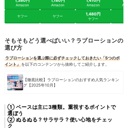
1,380円
1,180円
1,410円
9
Amazon
Amazon
Amazon
Am
1,480円
ヤフー
ヤフー
ヤ
ヤフー
そもそもどう選べばいい？ラブローションの
選び方
ラブローションを選ぶ際に必ずチェックしておきたい「5つのポ
イント」
を以下のコンテンツから抜粋してご紹介します。
【徹底比較】ラブローションのおすすめ人気ランキン
グ【2025年10月】
① ベースは主に3種類。重視するポイントで
選ぼう
② ぬるぬる？サラサラ？使い心地をチェッ
ク