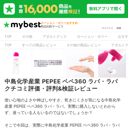
ローション・ゼリーおすすめ
商品比較サービス
マイページ
検索
TOP
その他
アダルトグッズ
ローション・ゼリー
おす
TOP
すべての商品レビュー
その他の商品レビュー
アダルト
中島化学産業 PEPEE ペペ360 ラバ・ラバ
クチコミ評価・評判&検証レビュー
使い心地のよさや伸ばしやすさ、乾きにくさが気になる中島化学
産業 PEPEE ペペ360 ラバ・ラバ。実際に購入しないとわから
ず、迷っている人もいるのではないでしょうか？
そこで今回は、実際に中島化学産業 PEPEE ペペ360 ラバ・ラバ