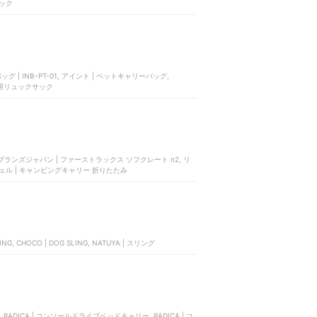
パック
| INB-PT-01, アイント | ペットキャリーバッグ,
ペット用リュックサック
ランズジャパン | ファーストラックス ソフクレート n2, リ
リッチェル | キャンピングキャリー 折りたたみ
NG, CHOCO | DOG SLING, NATUYA | スリング
, RADICA | コンソールドライブベッドキャリー, RADICA | コ