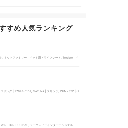
すすめ人気ランキング
シート, ネットファミリー | ペット用ドライブシート, Tresbro | ペ
リング | R7028-0102, NATUYA | スリング, CHMKSTC | ペ
 | WINSTON HUG BAG, ジーエムピーインターナショナル |