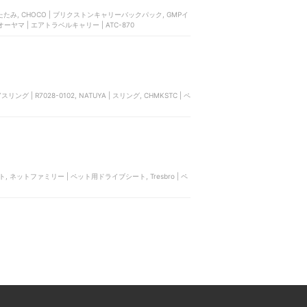
折りたたみ, CHOCO | ブリクストンキャリーバックパック, GMPイ
ーヤマ | エアトラベルキャリー | ATC-870
リング | R7028-0102, NATUYA | スリング, CHMKSTC | ペ
シート, ネットファミリー | ペット用ドライブシート, Tresbro | ペ