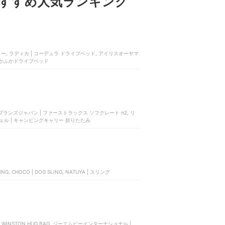
すすめ人気ランキング
ー, ラディカ | コーデュラ ドライブベッド, アイリスオーヤマ
ー ふかふかドライブベッド
ランズジャパン | ファーストラックス ソフクレート n2, リ
リッチェル | キャンピングキャリー 折りたたみ
NG, CHOCO | DOG SLING, NATUYA | スリング
 | WINSTON HUG BAG, ジーエムピーインターナショナル |