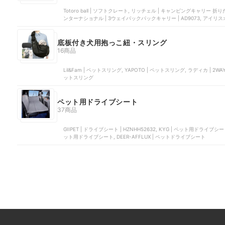
Totoro ball | ソフトクレート, リッチェル | キャンピングキャリー 
ンターナショナル | 3ウェイバックパックキャリー | ‎AD9073, アイリスオ
底板付き犬用抱っこ紐・スリング
16商品
Lil&Fam | ペットスリング, YAPOTO | ペットスリング, ラディカ | 2WAYス
ットスリング
ペット用ドライブシート
37商品
GIIPET | ドライブシート | HZNHH52632, KYG | ペット用ドライブ
ット用ドライブシート, DEER-AFFLUX | ペットドライブシート