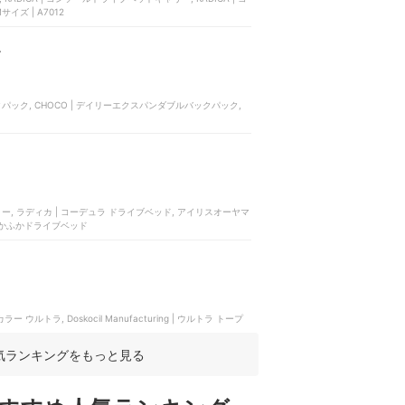
イズ | A7012
グ
ーバックパック, CHOCO | デイリーエクスパンダブルバックパック,
ー, ラディカ | コーデュラ ドライブベッド, アイリスオーヤマ
ー ふかふかドライブベッド
ring | カラー ウルトラ, Doskocil Manufacturing | ウルトラ トープ
気ランキングをもっと見る