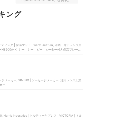
「mybest AWARD 2024」を発表。マ
イベマガジンでは、選出された50商
品のなかから、"年末の物欲が刺激
キング
されすぎる"商品をピックアップし
て紹介します。今回は、キッチン家
電部門に選ばれた「自動調理器・マ
ルチクッカー」。忙しくてタイパを
意識したい人、ズボラに調理したい
という人にもおすすめです。本コン
テンツの情報は公開時点（2024年11
月19日）のマイベストの情報をもと
ィング | 保温マット | warm-mat-m, 河西 | 電子レンジ用
に執筆しております。また、本コン
K-HB600A-K, シー・シー・ピー | ヒーター付き保温プレート
テンツ内の価格情報はすべて税込み
で表記しております。
ソーセージメーカー, XIMING | ソーセージメーカー, 池田レンズ工業
ーカー