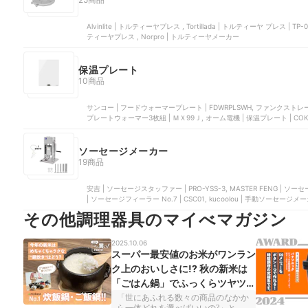
Alvinlite | トルティーヤプレス , Tortillada | トルティーヤ プレス | TP-00, Harris Industries | トルティーヤプレス , VICTORIA | トル
ティーヤプレス , Norpro | トルティーヤメーカー
保温プレート
10商品
サンコー | フードウォーマープレート | FDWRPLSWH, ファンクストレーデ
プレートウォーマー3枚組 | ＭＸ99Ｊ, オーム電機 | 保温プレート | CO
おんさら | ZHM-DW71-WH
ソーセージメーカー
19商品
安吉 | ソーセージスタッファー | PRO-YSS-3, MASTER FENG | 
| ソーセージフィーラー No.7 | CSC01, kucoolou | 手動ソーセージメ
その他調理器具のマイべマガジン
2025.10.06
スーパー最安値のお米がワンラン
ク上のおいしさに!? 秋の新米は
「ごはん鍋」でふっくらツヤツヤ
化しませんか？
「世にあふれる数々の商品のなかか