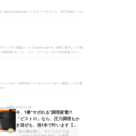
ィング | 保温マット | warm-mat-m, 河西 | 電子レンジ用
K-HB600A-K, シー・シー・ピー | ヒーター付き保温プレート
ソーセージメーカー, XIMING | ソーセージメーカー, 池田レンズ工業
ーカー
2024.12.20
今、1番"サボれる"調理家電!?
「ビストロ」なら、圧力調理もか
き混ぜも、指1本で叶います【マ
イベストアワード2024】
年の瀬を前に、マイベストでは