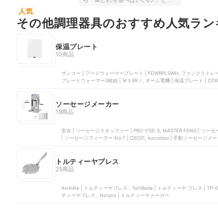
ら一体どれを選べばいいの?」とい
う疑問に答えるべく、 "1番いいも
人気
の"を探して日々検証している『マ
その他調理器具のおすすめ人気ラン
イベスト』 。のべ3万2000点もの商
品を使い比べたなかから、テーマ別
にべストバイ・アイテムを紹介して
いくのが本特集です。長い猛暑を乗
保温プレート
り越えて、やっと訪れた秋。秋鮭や
10商品
サンマなど、旬のおかずを添えてほ
かほかのご飯を味わう……秋の至福
のひとときですよね。待望の新米を
サンコー | フードウォーマープレート | FDWRPLSWH, ファンクストレーデ
よりおいしく食べるために注目され
プレートウォーマー3枚組 | ＭＸ99Ｊ, オーム電機 | 保温プレート | CO
ているアイテムが、「ご飯がめちゃ
おんさら | ZHM-DW71-WH
くちゃおいしく炊ける！」と言われ
る「炊飯鍋・ご飯鍋」。「料理がう
ソーセージメーカー
まくないと焦げちゃいそう」「芯が
19商品
残るんじゃない？」と手を出しづら
いイメージがあるかもしれません
安吉 | ソーセージスタッファー | PRO-YSS-3, MASTER FENG | 
が、実は「初心者でも簡単においし
| ソーセージフィーラー No.7 | CSC01, kucoolou | 手動ソーセージメ
く炊ける優秀な商品」があるんで
す。今回は「#食欲の秋」をテーマ
に、そんな炊飯鍋・ご飯鍋21商品の
トルティーヤプレス
比較検証で1位になった商品をピッ
クアップします。 丁寧な暮らし
25商品
に憧れる人だけでなく、「とにかく
おいしいご飯が食べたい！」という
Alvinlite | トルティーヤプレス , Tortillada | トルティーヤ プレス | TP-00, Harris Industries | トルティーヤプレス , VICTORIA | トル
人も、ぜひチェックしてみてくださ
ティーヤプレス , Norpro | トルティーヤメーカー
いね。本コンテンツの情報は公開時
点(2025年10月6日)のマイベストの情
報をもとに執筆しております。ま