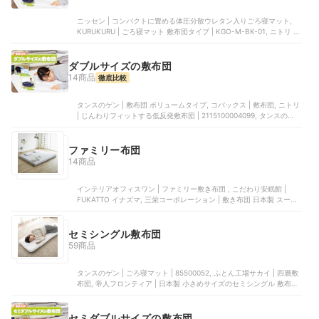
ニッセン | コンパクトに畳める体圧分散ウレタン入りごろ寝マット,
KURUKURU | ごろ寝マット 敷布団タイプ | KGO-M-BK-01, ニトリ |
収納しやすい抗菌防臭敷布団 | 7544931, 良品計画 | 防ダニ四つ折り
敷ふとん
ダブルサイズの敷布団
14商品
徹底比較
タンスのゲン | 敷布団 ボリュームタイプ, コバックス | 敷布団, ニトリ
| じんわりフィットする低反発敷布団 | 2115100004099, タンスのゲン
| W清潔 日本製 敷布団, Sねむりのサンショップ | 敷き布団
ファミリー布団
14商品
インテリアオフィスワン | ファミリー敷き布団 , こだわり安眠館 |
FUKATTO イナズマ, 三栄コーポレーション | 敷き布団 日本製 スーパ
ーワイド, AQUA | ファミリー布団, インテリアオフィスワン | 敷き布
団 | 14013880
セミシングル敷布団
59商品
タンスのゲン | ごろ寝マット | 85500052, ふとん工場サカイ | 四層敷
布団, 帝人フロンティア | 日本製 小さめサイズのセミシングル 敷布団,
栄友 | エアープレス, ジェネレーションパス | 敷き布団
セミダブルサイズの敷布団