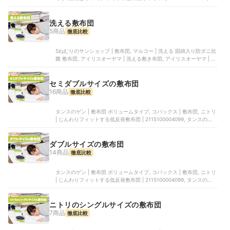
トリ | 洗える脱着式敷布団 | 5601876, ニトリ | 2種のウレタンを組
み替え可能な高反発敷布団 | 5656681, ニトリ | 点で支える除湿シート
付き 体圧分散敷布団 | 2115100004273
洗える敷布団
5商品
徹底比較
Sねむりのサンショップ | 敷布団, マルコー | 洗える 固綿入り防ダニ抗
菌 敷布団, アイリスオーヤマ | 洗える敷き布団, アイリスオーヤマ | 敷
布団, 栄友 | 洗える敷布団 シングル
セミダブルサイズの敷布団
16商品
徹底比較
タンスのゲン | 敷布団 ボリュームタイプ, コバックス | 敷布団, ニトリ
| じんわりフィットする低反発敷布団 | 2115100004099, タンスのゲン
| W清潔 日本製 敷布団, Sねむりのサンショップ | 敷き布団
ダブルサイズの敷布団
14商品
徹底比較
タンスのゲン | 敷布団 ボリュームタイプ, コバックス | 敷布団, ニトリ
| じんわりフィットする低反発敷布団 | 2115100004099, タンスのゲン
| W清潔 日本製 敷布団, Sねむりのサンショップ | 敷き布団
ニトリのシングルサイズの敷布団
7商品
徹底比較