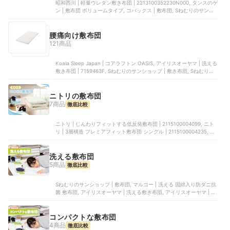
昭和西川 | 軽量ウレタン敷き布団 | 2213100352230N000, タンスのゲ
ン | 敷布団 ボリュームタイプ, コバックス | 敷布団, Sねむりのサンシ
ョップ | 敷布団, ニトリ | じんわりフィットする低反発敷布団 |
2115100004099
腰痛向け敷布団
121商品
Koala Sleep Japan | コアラフトン OASIS, アイリスオーヤマ | 洗える
敷き布団 | 7159463F, Sねむりのサンショップ | 敷き布団, Sねむりの
サンショップ | 敷布団 極厚10cm, 昭和西川 | 軽量ウレタン敷き布団 |
2213100352230N000
ニトリの敷布団
7商品
徹底比較
ニトリ | じんわりフィットする低反発敷布団 | 2115100004099, ニト
リ | 3層構造 プレミアフィット敷布団 シングル | 2115100004235, ニ
トリ | 洗える脱着式敷布団 | 5601876, ニトリ | 2種のウレタンを組
み替え可能な高反発敷布団 | 5656681, ニトリ | 点で支える除湿シート
付き 体圧分散敷布団 | 2115100004273
洗える敷布団
5商品
徹底比較
Sねむりのサンショップ | 敷布団, マルコー | 洗える 固綿入り防ダニ抗
菌 敷布団, アイリスオーヤマ | 洗える敷き布団, アイリスオーヤマ | 敷
布団, 栄友 | 洗える敷布団 シングル
コンパクトな敷布団
4商品
徹底比較