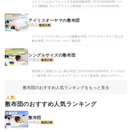
ニトリ | じんわりフィットする低反発敷布団 | 2115100004099, ニト
リ | 3層構造 プレミアフィット敷布団 シングル | 2115100004235, ニ
トリ | 洗える脱着式敷布団 | 5601876, ニトリ | 2種のウレタンを組
み替え可能な高反発敷布団 | 5656681, ニトリ | 点で支える除湿シート
付き 体圧分散敷布団 | 2115100004273
アイリスオーヤマの敷布団
3商品
徹底比較
アイリスプラザ | ボリューム3層敷き布団, アイリスオーヤマ | 洗える
敷き布団, アイリスオーヤマ | 敷布団
シングルサイズの敷布団
35商品
徹底比較
昭和西川 | 軽量ウレタン敷き布団 | 2213100352230N000, タンスのゲ
ン | 敷布団 ボリュームタイプ, コバックス | 敷布団, Sねむりのサンシ
ョップ | 敷布団, ニトリ | じんわりフィットする低反発敷布団 |
2115100004099
敷布団のおすすめ人気ランキングをもっと見る
人気
敷布団のおすすめ人気ランキング
敷布団
35商品
徹底比較