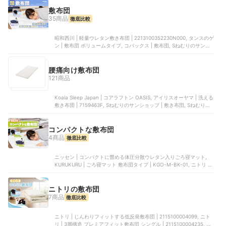
敷布団
35商品
徹底比較
昭和西川 | 軽量ウレタン敷き布団 | 2213100352230N000, タンスのゲ
ン | 敷布団 ボリュームタイプ, コバックス | 敷布団, Sねむりのサンシ
ョップ | 敷布団, ニトリ | じんわりフィットする低反発敷布団 |
2115100004099
腰痛向け敷布団
121商品
Koala Sleep Japan | コアラフトン OASIS, アイリスオーヤマ | 洗える
敷き布団 | 7159463F, Sねむりのサンショップ | 敷き布団, Sねむりの
サンショップ | 敷布団 極厚10cm, 昭和西川 | 軽量ウレタン敷き布団 |
2213100352230N000
コンパクトな敷布団
4商品
徹底比較
ニッセン | コンパクトに畳める体圧分散ウレタン入りごろ寝マット,
KURUKURU | ごろ寝マット 敷布団タイプ | KGO-M-BK-01, ニトリ |
収納しやすい抗菌防臭敷布団 | 7544931, 良品計画 | 防ダニ四つ折り
敷ふとん
ニトリの敷布団
7商品
徹底比較
ニトリ | じんわりフィットする低反発敷布団 | 2115100004099, ニト
リ | 3層構造 プレミアフィット敷布団 シングル | 2115100004235, ニ