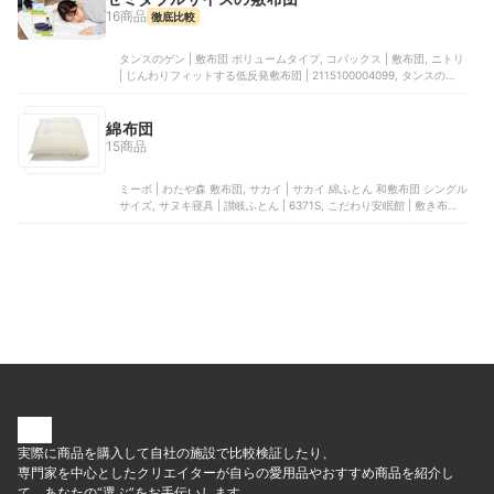
16商品
徹底比較
タンスのゲン | 敷布団 ボリュームタイプ, コバックス | 敷布団, ニトリ
| じんわりフィットする低反発敷布団 | 2115100004099, タンスのゲン
| W清潔 日本製 敷布団, Sねむりのサンショップ | 敷き布団
綿布団
15商品
ミーボ | わたや森 敷布団, サカイ | サカイ 綿ふとん 和敷布団 シングル
サイズ, サヌキ寝具 | 讃岐ふとん | 6371S, こだわり安眠館 | 敷き布団,
熊井綿業 | 和敷ふとん
実際に商品を購入して自社の施設で比較検証したり、
専門家を中心としたクリエイターが自らの愛用品やおすすめ商品を紹介し
て、あなたの“選ぶ”をお手伝いします