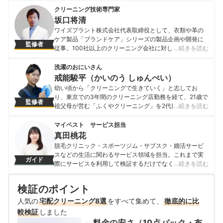
クリーニング技術専門家
坂口将清
ワイズプラント株式会社代表取締役として、衣類や革の
ケア製品「ブランドケア」シリーズの製品企画や開発に
監修者
従事。100社以上のクリーニング会社に対し、工場の生産
…続きを読む
管理や特殊なしみ抜きなどのクリーニング技術をコンサ
ルティングしている。もともとはIHIグループでボイラー
洗濯のおにいさん
や産業機械の開発を行い、その後商社でクリーニング機
戒能駿平（かいのう しゅんぺい）
械・資材の企画開発を経て独立。「ヴィトンやエルメス
幼い頃から「クリーニングで生きていく」と志してお
のバッグを洗うにはどうすべきか」を自ら研究し独自の
り、東京での3年間のクリーニング店勤務を経て、21歳で
監修者
皮革製品洗浄技術を開発、その後世界的にも有名なアパ
祖父母が営む「ふくやクリーニング」を2代目として引き
…続きを読む
レルメーカーの商品メンテナンスコンサルタントを兼任
継いだ。全国ワイシャツ仕上げ大会に2回出場し、洋服管
し、衣服や皮革のクリーニングについてアドバイスして
理のプロフェッショナル資格である「繊維製品品質管理
マイベスト サービス担当
いる。
士」を業界最年少で取得、洗濯に関する技術と知識を兼
真田桃花
坂口将清のプロフィール
ね揃えたクリーニング師である。現・株式会社ふくや代
脱毛クリニック・スポーツジム・サブスク・婚活サービ
表取締役。 洗濯に関してメディアや情報誌に多数出演し
スなどの生活に関わるサービス領域を担当。これまで実
ガイド
ており、最大手のクリーニング業界誌「ゼンドラ」でも
際にサービスを利用して検証するだけでなく、医師や婚
…続きを読む
連載中。また、YouTubeチャンネル「洗濯のおにいさん
活アドバイザーなど多種多様な専門家への取材を通じて
／しゅんぺい」を運営、自ら出演しクリーニングのプロ
サービスを比較検証してきた。「選ぶのが難しい領域だ
の視点から、家庭での洗濯の悩みを解決する洗濯術やク
検証のポイント
からこそ、徹底検証を通じて全ユーザーが選びやすい情
リーニング業界の裏側を配信している。
報を届ける」ことをモットーに活動している。
人気の
宅配クリーニング8選
をすべて集めて、
徹底的に比
戒能駿平（かいのう しゅんぺい）のプロフィール
真田桃花のプロフィール
較検証
しました
料金の安さ（10点パック・布