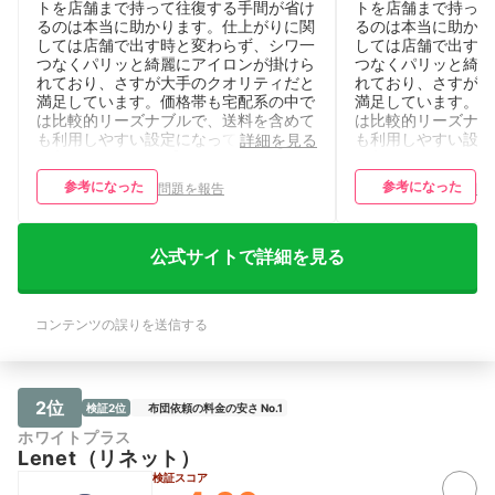
トを店舗まで持って往復する手間が省け
トを店舗まで持って
るのは本当に助かります。仕上がりに関
るのは本当に助かり
しては店舗で出す時と変わらず、シワ一
しては店舗で出す時
つなくパリッと綺麗にアイロンが掛けら
つなくパリッと綺麗
れており、さすが大手のクオリティだと
れており、さすが大
満足しています。価格帯も宅配系の中で
満足しています。価
は比較的リーズナブルで、送料を含めて
は比較的リーズナブ
も利用しやすい設定になっている点が気
も利用しやすい設定
詳細を見る
に入っています。 【サービスの気にな
に入っています。 
る点・改善してほしい点】 ネット上で
る点・改善してほし
参考になった
参考になった
問題を報告
問
の集荷依頼や手続きのステップが少し分
の集荷依頼や手続き
かりにくく、初めて利用した際はマイペ
かりにくく、初めて
ージでの操作にやや戸惑いました。ま
ージでの操作にやや
た、店舗に直接持ち込む場合と比べる
た、店舗に直接持ち
公式サイトで詳細を見る
と、手元に仕上がった衣類が戻ってくる
と、手元に仕上がっ
までにどうしても数日以上の時間がかか
までにどうしても数
ってしまうため、急ぎで着用したいスー
ってしまうため、急
コンテンツの誤りを送信する
ツなどがある時にはスケジュールに余裕
ツなどがある時には
を持たせる必要があります。注文画面の
を持たせる必要があ
デザインや動線がもう少しシンプルにな
デザインや動線がも
り、発送から仕上がりまでの進捗状況が
り、発送から仕上が
メールなどでよりタイムリーに届くよう
メールなどでよりタ
2位
検証2位
布団依頼の料金の安さ No.1
になると、さらに安心して利用できると
になると、さらに安
ホワイトプラス
感じます。
感じます。
Lenet（リネット）
検証スコア