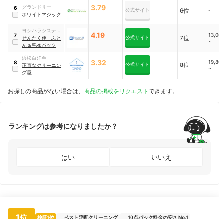
3.79
グランドリー
6
公式サイト
6位
-
ホワイトマジック
ヨシハラシステム
4.19
13,
7
公式サイト
7位
ズ
せんたく便 ふと
~
ん＆毛布パック
浜松白洋舎
3.32
19,
8
公式サイト
8位
正直なクリーニン
~
グ屋
お探しの商品がない場合は、
商品の掲載をリクエスト
できます。
ランキングは参考になりましたか？
はい
いいえ
1位
検証1位
ベスト宅配クリーニング
10点パック料金の安さ No.1