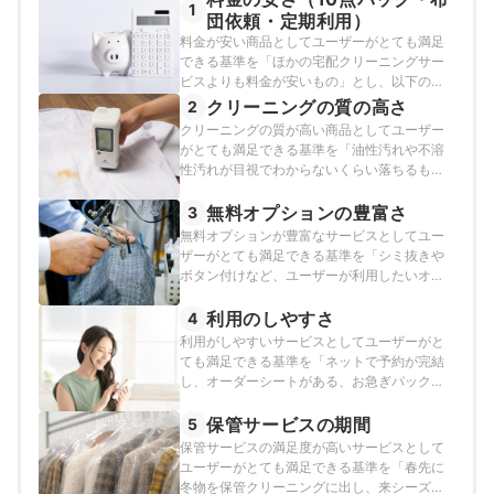
1
団依頼・定期利用）
料金が安い商品としてユーザーがとても満足
できる基準を「ほかの宅配クリーニングサー
ビスよりも料金が安いもの」とし、以下の方
法で各商品の検証を行いました。なお、デフ
クリーニングの質の高さ
2
ォルトで表示される「おすすめ順」のランキ
クリーニングの質が高い商品としてユーザー
ングは、10点パックの料金の安さで作成して
がとても満足できる基準を「油性汚れや不溶
います。2026年3月4日時点の情報をもとに検
性汚れが目視でわからないくらい落ちるも
証を行なっています。
の」とし、以下の方法で各商品の検証を行い
ました。2025年1月8日時点の情報をもとに検
無料オプションの豊富さ
3
証を行なっています。
無料オプションが豊富なサービスとしてユー
ザーがとても満足できる基準を「シミ抜きや
ボタン付けなど、ユーザーが利用したいオプ
ションが豊富にあるもの」とし、以下の方法
で各商品の検証を行いました。2026年2月25
利用のしやすさ
4
日時点の情報をもとに検証を行なっていま
利用がしやすいサービスとしてユーザーがと
す。
ても満足できる基準を「ネットで予約が完結
し、オーダーシートがある、お急ぎパックと
高級衣類に対応しており、損害賠償と仕上が
り保証があるもの」とし、以下の方法で各商
保管サービスの期間
5
品の検証を行いました。2026年2月25日時点
保管サービスの満足度が高いサービスとして
の情報をもとに検証を行なっています。
ユーザーがとても満足できる基準を「春先に
冬物を保管クリーニングに出し、来シーズン