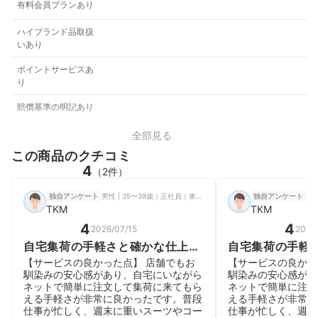
有料会員プランあり
ハイブランド品取扱
いあり
ポイントサービスあ
り
賠償基準の明記あり
全部見る
この商品のクチコミ
4
（2件）
男性 | 35〜39歳｜正社員｜東京都
独自アンケート
独自アンケート
TKM
TKM
4
4
2026/07/15
2026
自宅集荷の手軽さと確かな仕上が
自宅集荷の手軽
りに満足だが、画面操作が少し惜
りに満足だが、
【サービスの良かった点】 店舗でもお
【サービスの良かっ
しい
しい
馴染みの安心感があり、自宅にいながら
馴染みの安心感があ
ネットで簡単に注文して集荷に来てもら
ネットで簡単に注文
える手軽さが非常に良かったです。普段
える手軽さが非常に
仕事が忙しく、週末に重いスーツやコー
仕事が忙しく、週末