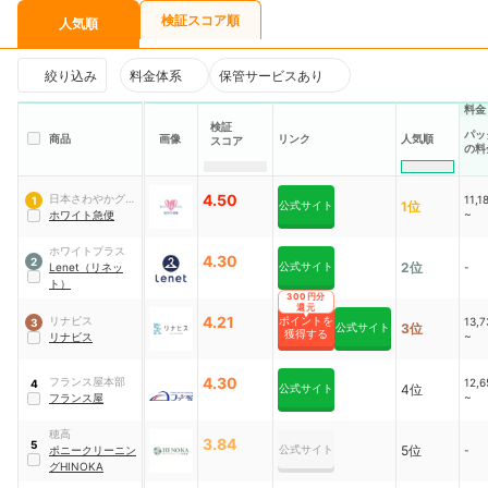
検証スコア順
人気順
絞り込み
料金体系
保管サービスあり
料金
検証
パッ
人気順
商品
画像
リンク
スコア
の料
4.50
日本さわやかグル
11,
1
公式サイト
1位
~
ープ
ホワイト急便
ホワイトプラス
4.30
2
公式サイト
2位
Lenet（リネッ
-
ト）
300円分
還元
4.21
リナビス
ポイントを
13,
3
公式サイト
3位
獲得する
~
リナビス
4.30
フランス屋本部
12,
4
公式サイト
4位
~
フランス屋
穂高
3.84
5
公式サイト
5位
ポニークリーニン
-
グHINOKA