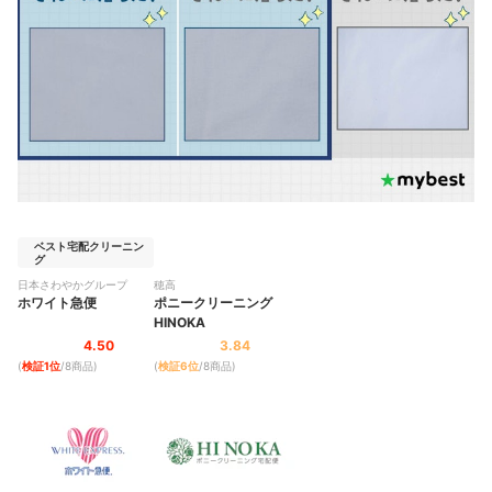
ベスト宅配クリーニン
グ
日本さわやかグループ
穂高
ホワイト急便
ポニークリーニング
HINOKA
4.50
3.84
(
検証1位
/8商品
)
(
検証6位
/8商品
)