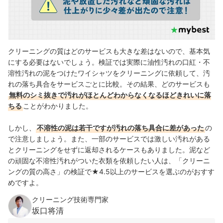
クリーニングの質はどのサービスも大きな差はないので、基本気
にする必要はないでしょう。検証では
実際に油性汚れの口紅・不
溶性汚れの泥をつけたワイシャツをクリーニングに依頼して、汚
れの落ち具合をサービスごとに比較。その結果、どのサービスも
無料のシミ抜きで汚れがほとんどわからなくなるほどきれいに落
ちる
ことがわかりました
。
しかし、
不溶性の泥は若干ですが汚れの落ち具合に差があった
の
で注意しましょう。また、一部のサービスでは激しい汚れがある
とクリーニングをせずに返却されるケースもありました。泥など
の頑固な不溶性汚れがついた衣類を依頼したい人は、「クリーニ
ングの質の高さ」の検証で★4.5以上のサービスを選ぶのがおすす
めですよ。
クリーニング技術専門家
坂口将清