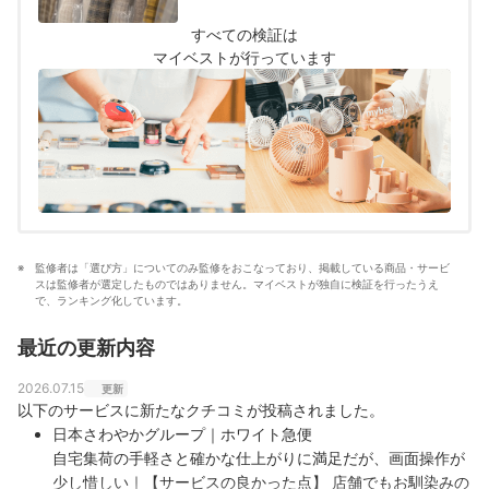
使用する際にちょうどよいもの」とし、以下
の方法で各商品の検証を行いました。2026年
すべての検証は
3月26日時点の情報をもとに検証を行なってい
マイベストが行っています
ます。
監修者は「選び方」についてのみ監修をおこなっており、掲載している商品・サービ
スは監修者が選定したものではありません。マイベストが独自に検証を行ったうえ
で、ランキング化しています。
最近の更新内容
2026.07.15
更新
以下のサービスに新たなクチコミが投稿されました。
日本さわやかグループ｜ホワイト急便
自宅集荷の手軽さと確かな仕上がりに満足だが、画面操作が
少し惜しい｜【サービスの良かった点】 店舗でもお馴染みの