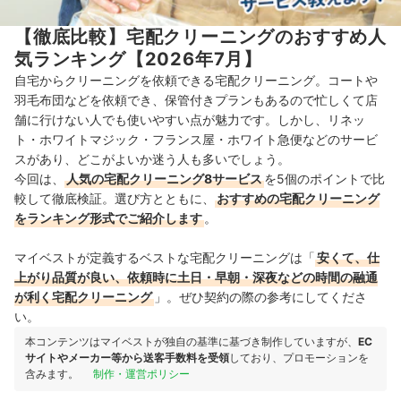
【徹底比較】宅配クリーニングのおすすめ人
気ランキング【2026年7月】
自宅からクリーニングを依頼できる宅配クリーニング。コートや
羽毛布団などを依頼でき、保管付きプランもあるので忙しくて店
舗に行けない人でも使いやすい点が魅力です。しかし、リネッ
ト・ホワイトマジック・フランス屋・ホワイト急便などのサービ
スがあり、どこがよいか迷う人も多いでしょう。
今回は、
人気の宅配クリーニング8サービス
を5個のポイントで比
較して徹底検証。選び方とともに、
おすすめの宅配クリーニング
をランキング形式でご紹介します
。
マイベストが定義するベストな宅配クリーニングは「
安くて、仕
上がり品質が良い、依頼時に土日・早朝・深夜などの時間の融通
が利く宅配クリーニング
」。ぜひ契約の際の参考にしてくださ
い。
本コンテンツはマイベストが独自の基準に基づき制作していますが、
EC
サイトやメーカー等から送客手数料を受領
しており、プロモーションを
含みます。
制作・運営ポリシー