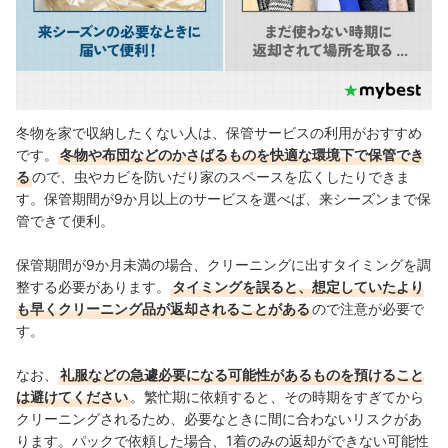
冬物を家で収納したくない人は、保管サービスの利用がおすすめ
です。
冬物や布団などのかさばるものを快適な環境下で保管でき
る
ので、虫やカビを防いだり家のスペースを広くしたりできま
す。保管期間が9か月以上のサービスを選べば、来シーズンまで保
管できて便利。
保管期間が9か月未満の場合、クリーニングに出すタイミングを調
整する必要があります。
タイミングを誤ると、想定していたより
も早くクリーニング品が返却されることがある
ので注意が必要で
す。
なお、
礼服などの急遽必要になる可能性があるものを預けること
は避けてください
。繁忙期に依頼すると、その時期をすぎてから
クリーニングされるため、必要なときに間に合わないリスクがあ
ります。パックで依頼した場合、1着のみの返却ができない可能性