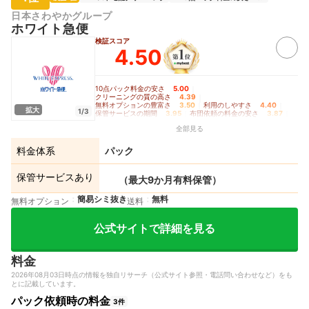
日本さわやかグループ
ホワイト急便
検証スコア
4.50
10点パック料金の安さ
5.00
｜
クリーニングの質の高さ
4.39
｜
無料オプションの豊富さ
3.50
｜
利用のしやすさ
4.40
｜
拡大
1/3
保管サービスの期間
3.95
｜
布団依頼の料金の安さ
3.87
｜
定期利用の料金の安さ
4.11
全部見る
料金体系
パック
保管サービスあり
（最大9か月有料保管）
簡易シミ抜き
無料
無料オプション
送料
公式サイトで詳細を見る
料金
2026年08月03日時点の情報を独自リサーチ（公式サイト参照・電話問い合わせなど）をも
とに記載しています。
パック依頼時の料金
3件