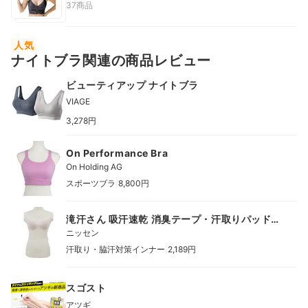
37商品
人気
ナイトブラ関連の商品レビュー
ビューティアップ ナイトブラ
VIAGE
3,278円
On Performance Bra
On Holding AG
|
スポーツブラ
8,800円
滝汗さん 吸汗速乾 消臭テープ・汗取りパッド付
ブラトップタンクトップ
ニッセン
|
汗取り・脇汗対策インナー
2,189円
スゴスト
アツギ