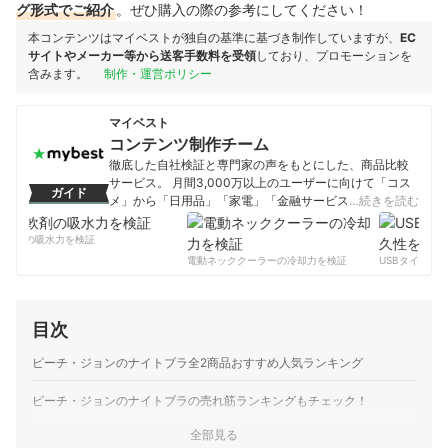
グ形式でご紹介
。ぜひ購入の際の参考にしてください！
本コンテンツはマイベストが独自の基準に基づき制作していますが、
EC
サイトやメーカー等から送客手数料を受領
しており、プロモーションを
含みます。
制作・運営ポリシー
マイベスト
コンテンツ制作チーム
徹底した自社検証と専門家の声をもとにした、商品比較
サービス。 月間3,000万以上のユーザーに向けて「コス
ガイド
メ」から「日用品」「家電」「金融サービス」まで、ベ
…続きを読む
ストな商品を選んでもらうために、毎日コンテンツを制
作中。
軟剤の吸水力を検証
コンテンツ制作チームのプロフィール
電動ネッククーラーの冷却力を検証
USBタイプC
目次
ピーチ・ジョンのナイトブラ全2商品おすすめ人気ランキング
ピーチ・ジョンのナイトブラの売れ筋ランキングもチェック！
全部見る