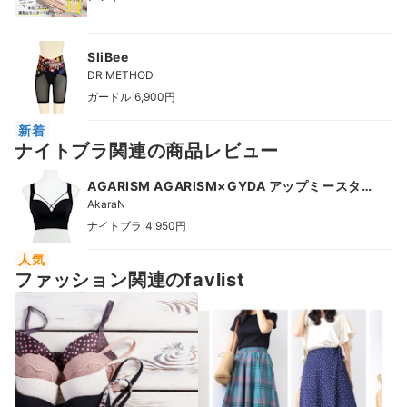
SliBee
DR METHOD
|
ガードル
6,900円
新着
ナイトブラ関連の商品レビュー
AGARISM AGARISM×GYDA アップミースタ
イリングブラ
AkaraN
|
ナイトブラ
4,950円
人気
ファッション関連のfavlist