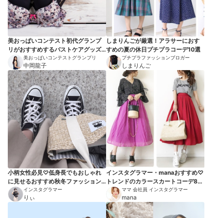
美おっぱいコンテスト初代グランプ
しまりんごが厳選！アラサーにおす
リがおすすめするバストケアグッズ5
すめの夏の休日プチプラコーデ10選
選
美おっぱいコンテストグランプリ
プチプラファッションブロガー
中岡龍子
しまりんご
小柄女性必見♡低身長でもおしゃれ
インスタグラマー・manaおすすめ♡
に見せるおすすめ秋冬ファッション8
トレンドのカラースカートコーデ8選
選
インスタグラマー
【2018秋】
ママ 会社員 インスタグラマー
りぃ
mana