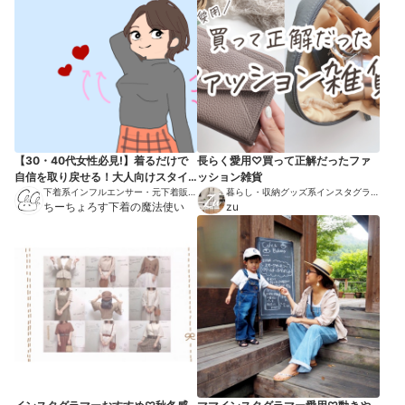
【30・40代女性必見!】着るだけで
長らく愛用♡買って正解だったファ
自信を取り戻せる！大人向けスタイ
ッション雑貨
ルアップ下着7選
下着系インフルエンサー・元下着販売
暮らし・収納グッズ系インスタグラマ
員
ちーちょろす下着の魔法使い
ー
zu