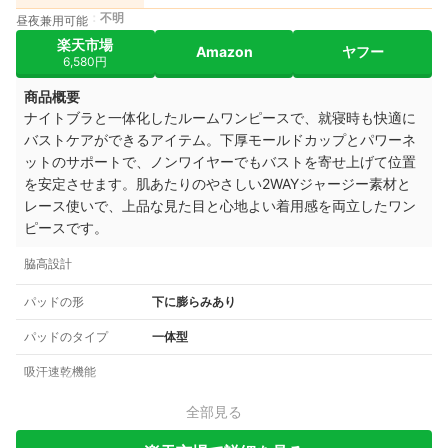
不明
昼夜兼用可能
楽天市場
Amazon
ヤフー
6,580円
商品概要
ナイトブラと一体化したルームワンピースで、就寝時も快適に
バストケアができるアイテム。下厚モールドカップとパワーネ
ットのサポートで、ノンワイヤーでもバストを寄せ上げて位置
を安定させます。肌あたりのやさしい2WAYジャージー素材と
レース使いで、上品な見た目と心地よい着用感を両立したワン
ピースです。
脇高設計
パッドの形
下に膨らみあり
パッドのタイプ
一体型
吸汗速乾機能
全部見る