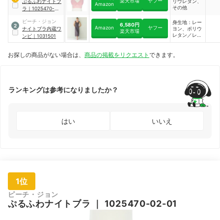
楽天市場
ヤフー
ぷるふわナイトブ
リウレタン、
Amazon
その他
ラ
｜
1025470-02-
01
ピーチ・ジョン
身生地：レー
6,580円
2
Amazon
ヤフー
ナイトブラ内蔵ワ
ヨン、ポリウ
楽天市場
レタン／レー
ンピ
｜
1031501
ス部：ナイロ
ン、ポリウレ
お探しの商品がない場合は、
商品の掲載をリクエスト
できます。
タン
ランキングは参考になりましたか？
はい
いいえ
1位
ピーチ・ジョン
ぷるふわナイトブラ
｜
1025470-02-01