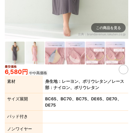
この商品を見る
出典：
brandavenue.rakuten.co.jp
最安価格
6+
6,580円
やや高価格
素材
身生地：レーヨン、ポリウレタン／レース
部：ナイロン、ポリウレタン
サイズ展開
BC65、BC70、BC75、DE65、DE70、
DE75
パッド付き
ノンワイヤー