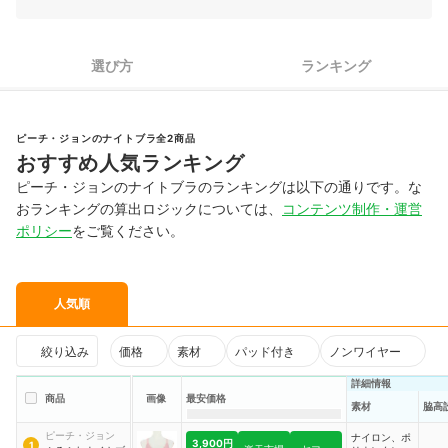
選び方
ランキング
ピーチ・ジョンのナイトブラ全2商品
おすすめ人気ランキング
ピーチ・ジョンのナイトブラのランキングは以下の通りです。な
おランキングの算出ロジックについては、
コンテンツ制作・運営
ポリシー
をご覧ください。
人気順
絞り込み
価格
素材
パッド付き
ノンワイヤー
詳細情報
商品
画像
最安価格
素材
脇高
ピーチ・ジョン
ナイロン、ポ
3,900円
1