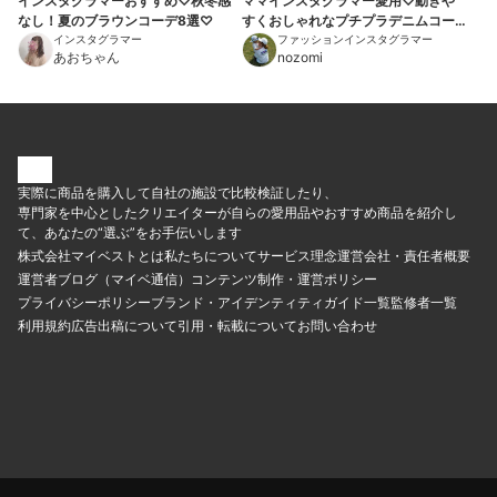
インスタグラマーおすすめ♡秋冬感
ママインスタグラマー愛用♡動きや
なし！夏のブラウンコーデ8選♡
すくおしゃれなプチプラデニムコー
インスタグラマー
デ9選
ファッションインスタグラマー
あおちゃん
nozomi
実際に商品を購入して自社の施設で比較検証したり、
専門家を中心としたクリエイターが自らの愛用品やおすすめ商品を紹介し
て、あなたの“選ぶ”をお手伝いします
株式会社マイベストとは
私たちについて
サービス理念
運営会社・責任者概要
運営者ブログ（マイベ通信）
コンテンツ制作・運営ポリシー
プライバシーポリシー
ブランド・アイデンティティ
ガイド一覧
監修者一覧
利用規約
広告出稿について
引用・転載について
お問い合わせ