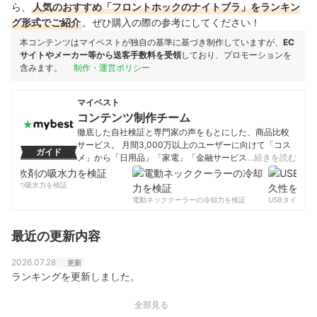
ら、
人気のおすすめ「フロントホックのナイトブラ」をランキン
グ形式でご紹介
。ぜひ購入の際の参考にしてください！
本コンテンツはマイベストが独自の基準に基づき制作していますが、
EC
サイトやメーカー等から送客手数料を受領
しており、プロモーションを
含みます。
制作・運営ポリシー
マイベスト
コンテンツ制作チーム
徹底した自社検証と専門家の声をもとにした、商品比較
サービス。 月間3,000万以上のユーザーに向けて「コス
ガイド
メ」から「日用品」「家電」「金融サービス」まで、ベ
…続きを読む
ストな商品を選んでもらうために、毎日コンテンツを制
作中。
柔軟剤の吸水力を検証
コンテンツ制作チームのプロフィール
電動ネッククーラーの冷却力を検証
USBタイプC
最近の更新内容
2026.07.28
更新
ランキングを更新しました。
全部見る