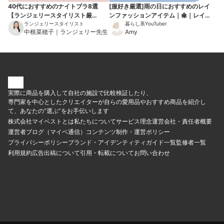
40代におすすめのナイトブラ8選
[服好き厳選]雨の日におすすめのレイ
【ランジェリースタイリスト厳
ンファッションアイテム｜傘｜レイ
選！】
ランジェリースタイリスト
ンシューズ
暮らし系YouTuber
中根菜穂子｜ランジェリー先生
Amy
実際に商品を購入して自社の施設で比較検証したり、
専門家を中心としたクリエイターが自らの愛用品やおすすめ商品を紹介し
て、あなたの“選ぶ”をお手伝いします
株式会社マイベストとは
私たちについて
サービス理念
運営会社・責任者概要
運営者ブログ（マイベ通信）
コンテンツ制作・運営ポリシー
プライバシーポリシー
ブランド・アイデンティティ
ガイド一覧
監修者一覧
利用規約
広告出稿について
引用・転載について
お問い合わせ