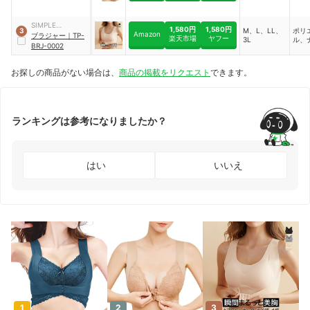
SIMPLE
1,580円
1,580円
M、L、LL、
ポリ
3
Amazon
INNOVATION
ブラジャー
｜
TP-
楽天市場
ヤフー
3L
ル、
BRJ-0002
お探しの商品がない場合は、
商品の掲載をリクエスト
できます。
ランキングは参考になりましたか？
はい
いいえ
1
2
3