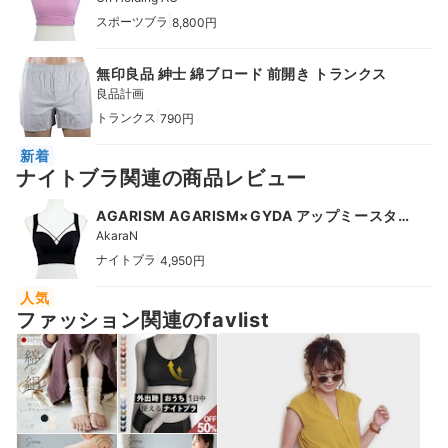
|
スポーツブラ
8,800円
無印良品 紳士 綿ブロード 前開き トランクス
良品計画
|
トランクス
790円
新着
ナイトブラ関連の商品レビュー
AGARISM AGARISM×GYDA アップミースタ
イリングブラ
AkaraN
|
ナイトブラ
4,950円
人気
ファッション関連のfavlist