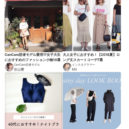
CanCam読者モデル愛用♡女子大生
大人女子におすすめ！【2018夏】ロ
におすすめのファッション小物10選
ング丈スカートコーデ7選
CanCam読者モデル
インスタグラマー
谷山響
Mii