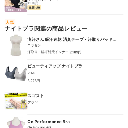
13商品
徹底比較
人気
ナイトブラ関連の商品レビュー
滝汗さん 吸汗速乾 消臭テープ・汗取りパッド付
ブラトップタンクトップ
ニッセン
|
汗取り・脇汗対策インナー
2,189円
ビューティアップ ナイトブラ
VIAGE
3,278円
スゴスト
アツギ
On Performance Bra
On Holding AG