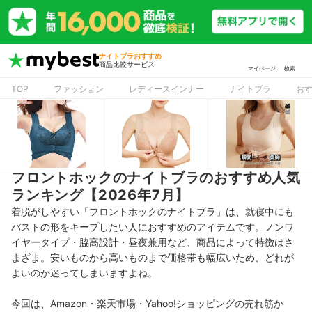
ナイトブラおすすめ
商品比較サービス
マイページ
検索
TOP
ファッション
レディースインナー
ナイトブラ
お
フロントホックのナイトブラのおすすめ人気
ランキング【2026年7月】
着脱がしやすい「フロントホックのナイトブラ」は、就寝中にも
バストの形をキープしたい人におすすめのアイテムです。
ノンワ
イヤータイプ・脇高設計・昼夜兼用など、商品によって特徴はさ
まざま。安いものから高いものまで
価格帯も幅広いため、
どれが
よいのか迷ってしまいますよね。
今回は、Amazon・楽天市場・Yahoo!ショッピングの売れ筋か