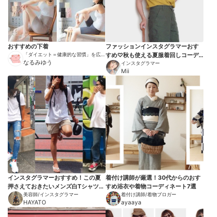
おすすめの下着
ファッションインスタグラマーおす
「ダイエット＝健康的な習慣」を広め
すめ♡秋も使える夏服着回しコーデ7
る伝道師
なるみゆう
選【2018秋】
インスタグラマー
Mii
インスタグラマーおすすめ！この夏
着付け講師が厳選！30代からのおす
押さえておきたいメンズ白Tシャツ7
すめ浴衣や着物コーディネート7選
選
美容師/インスタグラマー
着付け講師/着物ブロガー
HAYATO
ayaaya