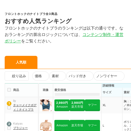
フロントホックのナイトブラ全3商品
おすすめ人気ランキング
フロントホックのナイトブラのランキングは以下の通りです。な
おランキングの算出ロジックについては、
コンテンツ制作・運営
ポリシー
をご覧ください。
人気順
絞り込み
価格
素材
パッド付き
ノンワイヤー
詳細情報
商品
画像
最安価格
サイズ
素材
iiy
胸：
2,980円
2,980円
1
ヤフー
チャーメイクボデ
XL
／本
Amazon
楽天市場
ロン
ィ
｜
ナイトブラ
レタ
エス
ポリ
Kaiyas
2
Amazon
楽天市場
ヤフー
L
ル、
ブラジャー
ック