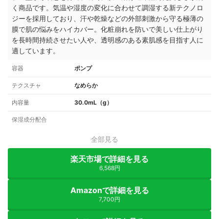
く商品です。気温や湿度の変化に合わせて調湿する新テクノロ
ジーを採用しており、汗や乾燥などの外部刺激から守る極薄の
膜で肌の悩みをハイカバー。化粧崩れを防いで美しい仕上がり
を長時間持続させたい人や、透明感のある素肌感を目指す人に
適しています。
容器
ポンプ
テクスチャ
なめらか
内容量
30.0mL（g）
保湿成分配合
全部見る
楽天市場で詳細を見る
6,568円
Amazonで詳細を見る
7,700円