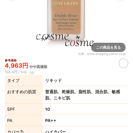
この商品を見る
出典：
store.shopping.yahoo.co.jp
参考価格
4,963円
やや高価格
165.4円 / 1mL（g）
タイプ
リキッド
おすすめの肌質
普通肌、乾燥肌、脂性肌、混合肌、敏感
肌、ニキビ肌
SPF
10
PA
PA++
カバー力
ハイカバー