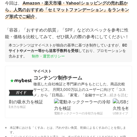
今回は、
Amazon・楽天市場・Yahoo!ショッピングの売れ筋か
ら、人気のおすすめ「セミマットファンデーション」をランキン
グ形式でご紹介
。
「容器」「おすすめの肌質」「SPF」などのスペックを参考に性
能・価格を比較してみて、ぜひ購入の際の参考にしてください！
本コンテンツはマイベストが独自の基準に基づき制作していますが、
EC
サイトやメーカー等から送客手数料を受領
しており、プロモーションを
含みます。
制作・運営ポリシー
マイベスト
コンテンツ制作チーム
徹底した自社検証と専門家の声をもとにした、商品比較
サービス。 月間3,000万以上のユーザーに向けて「コス
ガイド
メ」から「日用品」「家電」「金融サービス」まで、ベ
…続きを読む
ストな商品を選んでもらうために、毎日コンテンツを制
作中。
剤の吸水力を検証
コンテンツ制作チームのプロフィール
電動ネッククーラーの冷却力を検証
USBタイプCケー
本記事における「くすみ」とは、汚れや古い角質、乾燥によるくすみのことを指しま
す。
「ノンコメドジェニックテスト済み」は、すべての人にコメド（ニキビのもと）が発