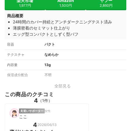
楽天市場
Amazon
ヤフー
1,977円
1,500円
2,860円
商品概要
24時間のカバー持続とアンチダークニングテスト済み
薄膜密着のセミマット仕上がり
エッグ型コンパクトとしずく型パフ
容器
パクト
テクスチャ
なめらか
内容量
13g
保湿成分配合
不明
全部見る
この商品のクチコミ
4
（1件）
見習いサポーター
女性
ここ
4
2026/06/13