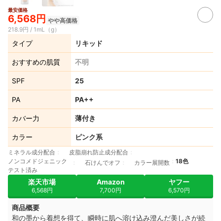
最安価格
6,568円
やや高価格
218.9円 / 1mL（g）
タイプ
リキッド
おすすめの肌質
不明
SPF
25
PA
PA++
カバー力
薄付き
カラー
ピンク系
ミネラル成分配合
皮脂崩れ防止成分配合
ノンコメドジェニック
18色
石けんでオフ
カラー展開数
テスト済み
楽天市場
Amazon
ヤフー
6,568円
7,700円
6,570円
商品概要
和の墨から着想を得て、瞬時に肌へ溶け込み澄んだ美しさが続