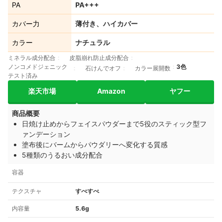
PA
PA+++
カバー力
薄付き、ハイカバー
カラー
ナチュラル
ミネラル成分配合
皮脂崩れ防止成分配合
ノンコメドジェニック
3色
石けんでオフ
カラー展開数
テスト済み
楽天市場
Amazon
ヤフー
商品概要
日焼け止めからフェイスパウダーまで5役のスティック型フ
ァンデーション
塗布後にバームからパウダリーへ変化する質感
5種類のうるおい成分配合
容器
テクスチャ
すべすべ
内容量
5.6g