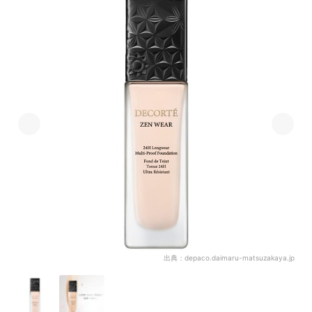
出典：
depaco.daimaru-matsuzakaya.jp