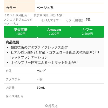
カラー
ベージュ系
ミネラル成分配合
皮脂崩れ防止成分配合
ノンコメドジェニック
7色
石けんでオフ
カラー展開数
テスト済み
楽天市場
Amazon
ヤフー
1,980円
2,200円
2,200円
商品概要
独自技術のアダプティフレックス処方
ヒアルロン酸Naと酢酸トコフェロール配合の乾燥肌向けリ
キッドファンデーション
オイルフリー処方によるセミマット仕上がり
容器
ポンプ
テクスチャ
不明
内容量
30mL
保湿成分配合
全部見る