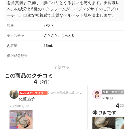
を角質層まで届け、肌にハリとうるおいを与えます。美容液レ
ベルの成分と5種のエクソソームがエイジングサインにアプロ
ーチし、自然な密着感で上質なベルベット肌を演出します。
容器
パクト
テクスチャ
さらさら、しっとり
内容量
15mL
保湿成分配合
全部見る
この商品のクチコミ
4
（2件）
見習いサポーター
女
CILA化粧品成分上級スペシャリスト、医薬品登録販売者、坑加齢医学会会員
favlistクリエイター
siepig
化粧品子
4
2025
2026/07/02
薄づきです