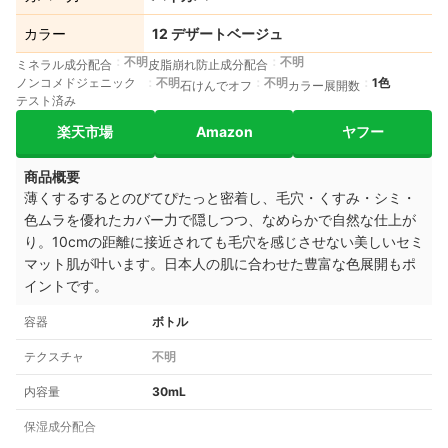
カラー
12 デザートベージュ
不明
不明
ミネラル成分配合
皮脂崩れ防止成分配合
ノンコメドジェニック
不明
不明
1色
石けんでオフ
カラー展開数
テスト済み
楽天市場
Amazon
ヤフー
商品概要
薄くするするとのびてぴたっと密着し、
毛穴・くすみ・シミ・
色ムラを優れたカバー力で隠しつつ、なめらかで自然な仕上が
り。10cmの距離に接近されても毛穴を感じさせない美しいセミ
マット肌が叶います。
日本人の肌に合わせた豊富な色展開もポ
イントです。
容器
ボトル
テクスチャ
不明
内容量
30mL
保湿成分配合