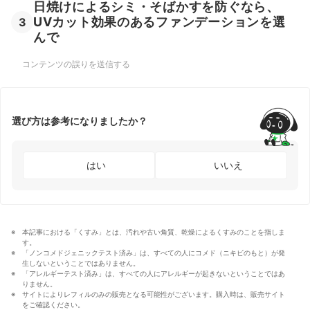
日焼けによるシミ・そばかすを防ぐなら、
UVカット効果のあるファンデーションを選
3
んで
コンテンツの誤りを送信する
選び方は参考になりましたか？
はい
いいえ
本記事における「くすみ」とは、汚れや古い角質、乾燥によるくすみのことを指しま
す。
「ノンコメドジェニックテスト済み」は、すべての人にコメド（ニキビのもと）が発
生しないということではありません。
「アレルギーテスト済み」は、すべての人にアレルギーが起きないということではあ
りません。
サイトによりレフィルのみの販売となる可能性がございます。購入時は、販売サイト
をご確認ください。