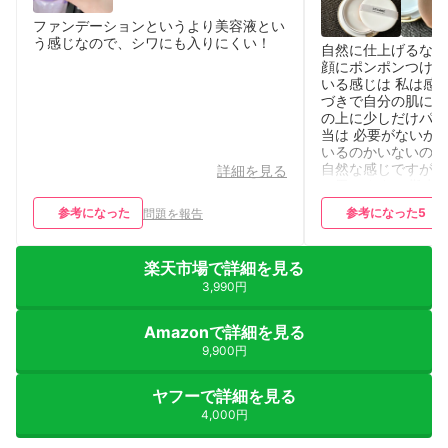
ファンデーションというより美容液とい
う感じなので、シワにも入りにくい！
自然に仕上げるなら
顔にポンポンつける
いる感じは 私は感
づきで自分の肌に馴
の上に少しだけパウ
当は 必要がないか
いるのかいないのか
自然な感じですが、
詳細を見る
と思います。 難点
いうところが嫌です
参考になった
参考になった
5
問題を報告
いているハリが折れ
いは厳禁だと言われ
などで 抑えて汚れ
楽天市場で詳細を見る
ます。 それでも嫌
3,990円
えになります。
Amazonで詳細を見る
9,900円
ヤフーで詳細を見る
4,000円