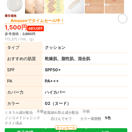
最安価格
5+
Amazonでタイムセール中！
1,500円
48%OFF
参考価格：
2,860円
115.3円 / 1mL（g）
タイプ
クッション
おすすめの肌質
乾燥肌、脂性肌、混合肌
SPF
SPF50+
PA
PA+++
カバー力
ハイカバー
カラー
02（ヌード）
不明
不明
ミネラル成分配合
皮脂崩れ防止成分配合
ノンコメドジェニック
5色
石けんでオフ
カラー展開数
テスト済み
タイムセール