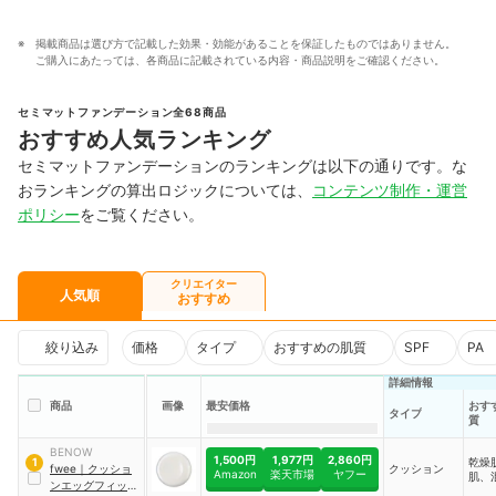
掲載商品は選び方で記載した効果・効能があることを保証したものではありません。
ご購入にあたっては、各商品に記載されている内容・商品説明をご確認ください。
セミマットファンデーション全68商品
おすすめ人気ランキング
セミマットファンデーションのランキングは以下の通りです。な
おランキングの算出ロジックについては、
コンテンツ制作・運営
ポリシー
をご覧ください。
クリエイター
人気順
おすすめ
絞り込み
価格
タイプ
おすすめの肌質
SPF
PA
詳細情報
商品
画像
最安価格
おす
タイプ
質
BENOW
1,500円
1,977円
2,860円
乾燥
1
fwee
｜
クッショ
クッション
Amazon
楽天市場
ヤフー
肌、
ンエッグフィット