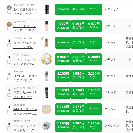
カバー
北の達人コーポレ
2
Amazon
楽天市場
ヤフー
ーション
北の快適工房
｜
ハ
スティック
ックティック
コーセー
7,700円
6,568円
6,570円
3
DECORTÉ
｜
ゼン
リキッド
不明
Amazon
楽天市場
ヤフー
ウェア ステイ
｜
C11
Estee Lauder
普通
4
Amazon
楽天市場
ヤフー
ダブル ウェア ス
リキッド
肌、
混合
テイ イン プレイ
肌、
ス メークアップ
CHARIS&Co.
9,900円
3,990円
4,000円
5
V3 インテリジェ
リキッド
不明
Amazon
楽天市場
ヤフー
ント ファンデーシ
ョン
Revlon
2,200円
1,980円
2,200円
6
REVLON
｜
カラー
リキッド
脂性
Amazon
楽天市場
ヤフー
ステイ ロングウェ
ア メイクアップ
カネボウ化粧品
1,640円
1,760円
1,480円
7
KATE(ケイト)
リアルカバーリキ
リキッド
普通
Amazon
楽天市場
ヤフー
ッド(セミマッ
ト)02
｜
grateful
B09NCRF3V8
5,368円
6,578円
乾燥
8
ヤフー
WATTLE クッショ
クッション
Amazon
楽天市場
肌
ンファンデーショ
ン
TFIT CLASS
普通
2,860円
2,390円
2,860円
9
tfit
｜
アイシーフ
クッション
肌、
Amazon
楽天市場
ヤフー
混合
ィットカバークッ