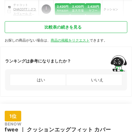
肌
ションEX
チャコット
2,420円
2,420円
2,420円
10
CHACOTT
｜
グラ
クッション
Amazon
楽天市場
ヤフー
スヴェール クッシ
ョンファンデーシ
ョン
比較表の続きを見る
お探しの商品がない場合は、
商品の掲載をリクエスト
できます。
ランキングは参考になりましたか？
はい
いいえ
1位
BENOW
fwee
｜
クッションエッグフィット カバー