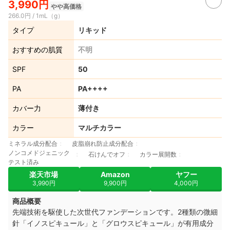
3,990円
やや高価格
266.0円 / 1mL（g）
タイプ
リキッド
おすすめの肌質
不明
SPF
50
PA
PA++++
カバー力
薄付き
カラー
マルチカラー
ミネラル成分配合
皮脂崩れ防止成分配合
ノンコメドジェニック
石けんでオフ
カラー展開数
テスト済み
楽天市場
Amazon
ヤフー
3,990円
9,900円
4,000円
商品概要
先端技術を駆使した次世代ファンデーションです。2種類の微細
針「イノスピキュール」と「グロウスピキュール」が有用成分