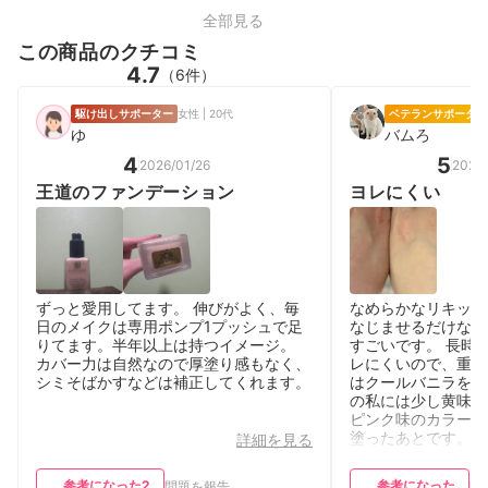
全部見る
この商品のクチコミ
4.7
（6件）
駆け出しサポーター
女性 | 20代
ベテランサポーター
ゆ
バムろ
4
5
2026/01/26
2026
王道のファンデーション
ヨレにくい
ずっと愛用してます。 伸びがよく、毎
なめらかなリキッド
日のメイクは専用ポンプ1プッシュで足
なじませるだけなの
りてます。半年以上は持つイメージ。
すごいです。 長時
カバー力は自然なので厚塗り感もなく、
レにくいので、重宝
シミそばかすなどは補正してくれます。
はクールバニラを使
の私には少し黄味が
ピンク味のカラーを
塗ったあとです。
詳細を見る
参考になった
2
参考になった
問題を報告
問