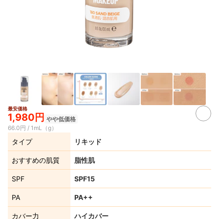
最安価格
3+
1,980円
やや低価格
66.0円 / 1mL（g）
タイプ
リキッド
おすすめの肌質
脂性肌
SPF
SPF15
PA
PA++
カバー力
ハイカバー