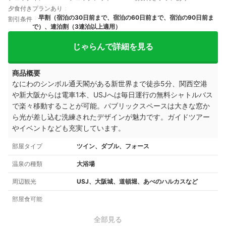
夕食付きプランあり
早割（宿泊の30日前まで、宿泊の60日前まで、宿泊の90日前ま
割引条件
で）、連泊割（3連泊以上適用）
じゃらんで詳細を見る
商品概要
なにわのシンボル通天閣がある新世界まで徒歩5分、関西空港
や新大阪からは電車1本、USJへは毎日運行の無料シャトルバス
で楽々移動することが可能。パブリックスペースは大きな窓か
ら光が差し込む洗練されたデザインが魅力です。ガイドツアー
やイベントなども充実しています。
部屋タイプ
ツイン、ダブル、フォース
温泉の種類
大浴場
周辺観光
USJ、大阪城、道頓堀、あべのハルカスなど
部屋食可能
全部見る