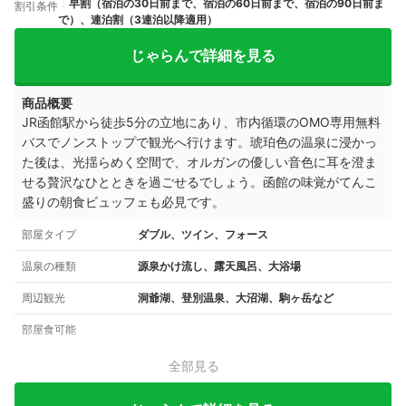
早割（宿泊の30日前まで、宿泊の60日前まで、宿泊の90日前ま
割引条件
で）、連泊割（3連泊以降適用）
じゃらんで詳細を見る
商品概要
JR函館駅から徒歩5分の立地にあり、市内循環のOMO専用無料
バスでノンストップで観光へ行けます。琥珀色の温泉に浸かっ
た後は、光揺らめく空間で、オルガンの優しい音色に耳を澄ま
せる贅沢なひとときを過ごせるでしょう。函館の味覚がてんこ
盛りの朝食ビュッフェも必見です。
部屋タイプ
ダブル、ツイン、フォース
温泉の種類
源泉かけ流し、露天風呂、大浴場
周辺観光
洞爺湖、登別温泉、大沼湖、駒ヶ岳など
部屋食可能
全部見る