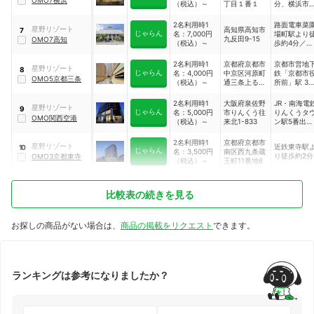
OMO7横浜
（税込）～
丁目１番１
分、横浜市
地下鉄ブル
ライン「関
2名利用時1
路面電車菜
星野リゾート
高知県高知市
7
内」駅徒歩1
じゃらん
名：7,000円
場町駅より
九反田9-15
OMO7高知
分
（税込）～
歩約4分／高
知龍馬空港
絡バス菜園
2名利用時1
京都府京都市
京都市営地
星野リゾート
8
町バス停よ
じゃらん
名：4,000円
中京区河原町
鉄「京都市
OMO5京都三条
徒歩約3分／
（税込）～
通三条上る恵
所前」駅 3
JR高知駅よ
比須町434番
出口より徒
タクシーで
地1
約2分
2名利用時1
大阪府泉佐野
JR・南海電
5分
星野リゾート
9
じゃらん
名：5,000円
市りんくう往
りんくうタ
OMO関西空港
（税込）～
来北1-833
ン駅5番出口
より徒歩約1
分、関西国
2名利用時1
京都府京都市
星野リゾート
近鉄東寺駅
10
空港より車
じゃらん
名：3,500円
南区西九条蔵
り徒歩約2分
OMO3京都東寺
約10分
（税込）～
王町11番地6
比較表の続きを見る
お探しの商品がない場合は、
商品の掲載をリクエスト
できます。
ランキングは参考になりましたか？