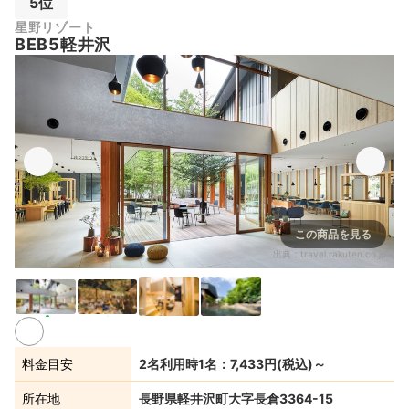
5位
星野リゾート
BEB5軽井沢
この商品を見る
出典：
travel.rakuten.co.jp
料金目安
2名利用時1名：7,433円(税込)～
所在地
長野県軽井沢町大字長倉3364-15