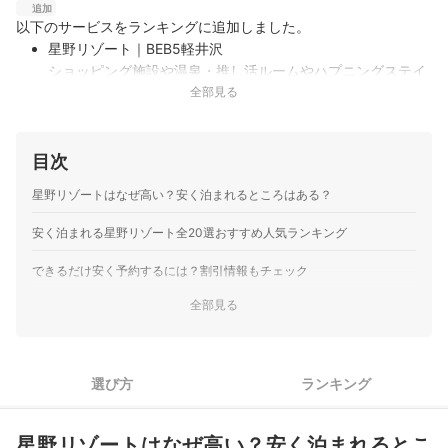
追加
以下のサービスをランキングに追加しました。
星野リゾート｜BEB5軽井沢
ショッピング施設や温泉・推し活ルームやハプニングステイ
などさまざまなアクティビティが楽しめます。24時間営業の
全部見る
カフェや、高原の夜風が気持ちいいパブリックスペース
TAMARIBAの利用も可能。上段がベッド・下段がソファにな
ったヤグラ作りのような客室は…
目次
星野リゾート｜OMO5京都祇園
星野リゾートはなぜ高い？安く泊まれるところはある？
多くの人で賑わう京都を代表する繁華街・四条通沿いにあ
り、祇園祭りで有名な八坂神社は目の前です。キッチンを完
安く泊まれる星野リゾート全20選おすすめ人気ランキング
備した客室を選ぶと、気ままにご飯タイムを過ごせるのが魅
力。ご近所ガイドOMOレンジャーとともに、祇園の町並みや
できるだけ安く予約するには？割引情報もチェック
神社仏閣を巡るツアーも用意してい…
全部見る
星野リゾート｜OMO5 東京五反田
地上60mに空中庭園を備えた高層ホテル。全客室から望める
シティビューで、足元から天井まで広がる大きな窓からは、
行き交う人や車など街の活気や躍動感が見下ろせます。五つ
選び方
ランキング
星お米マイスターがブレンドや炊き方にいたるまで監修し
た、こだわりのおにぎり朝食も魅力…
星野リゾートはなぜ高い？安く泊まれるとこ
星野リゾート｜OMO5横浜馬車道