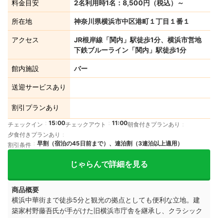
料金目安
2名利用時1名：8,500円（税込）～
所在地
神奈川県横浜市中区港町１丁目１番１
アクセス
JR根岸線「関内」駅徒歩1分、横浜市営地
下鉄ブルーライン「関内」駅徒歩1分
館内施設
バー
送迎サービスあり
割引プランあり
15:00
11:00
チェックイン
チェックアウト
朝食付きプランあり
夕食付きプランあり
早割（宿泊の45日前まで）、連泊割（3連泊以上適用）
割引条件
じゃらんで詳細を見る
商品概要
横浜中華街まで徒歩5分と観光の拠点としても便利な立地。建
築家村野藤吾氏が手がけた旧横浜市庁舎を継承し、クラシック