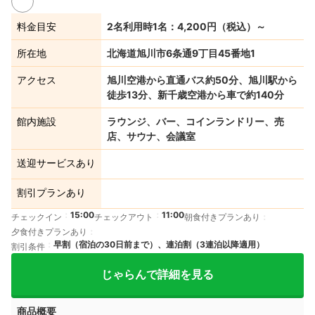
料金目安
2名利用時1名：4,200円（税込）～
所在地
北海道旭川市6条通9丁目45番地1
アクセス
旭川空港から直通バス約50分、旭川駅から
徒歩13分、新千歳空港から車で約140分
館内施設
ラウンジ、バー、コインランドリー、売
店、サウナ、会議室
送迎サービスあり
割引プランあり
15:00
11:00
チェックイン
チェックアウト
朝食付きプランあり
夕食付きプランあり
早割（宿泊の30日前まで）、連泊割（3連泊以降適用）
割引条件
じゃらんで詳細を見る
商品概要