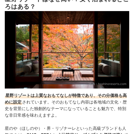
ろはある？
2026年1月に開業した、観光やショッピングで賑わうベイエ
リアに立地するOMOブランドのホテルです。現在、星野リゾ
ートによって運営されており、キッチンや洗濯乾燥機を備
え、長期滞在はもちろん、気の合う仲間とのホームパーティ
ーにもおすすめ。横浜の街並み…
星野リゾート｜BEB5門司港
2026年7月に開業した関門海峡のパノラマを望む絶景ホテ
ル。日本全国および海外に総合リゾートを展開する星野リゾ
ートによって運営されています。最上階に位置するインフィ
ニティデザインの半露天大浴場や、バラエティ豊かなビュッ
フェ料理を味わえます。
出典：
hoshinoresorts.com
星野リゾートは上質なおもてなしが特徴であり、その分価格も高
めに設定
されています。そのおもてなし内容は各地域の文化・歴
史を背景にした独創的なテーマになっていることも魅力で、特別
な非日常感を味わえますよ。
星のや（ほしのや）・界・リゾナーレといった高級ブランドも人