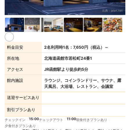
出典：
jalan.net
4+
料金目安
2名利用時1名：7,650円（税込）～
所在地
北海道函館市若松町24番1
アクセス
JR函館駅より徒歩約5分
館内施設
ラウンジ、コインランドリー、サウナ、露
天風呂、大浴場、レストラン、会議室
送迎サービスあり
割引プランあり
15:00
11:00
チェックイン
チェックアウト
朝食付きプランあり
夕食付きプランあり