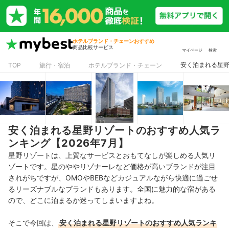
ホテルブランド・チェーンおすすめ
商品比較サービス
マイページ
検索
安く泊まれる星野
TOP
旅行・宿泊
ホテルブランド・チェーン
安く泊まれる星野リゾートのおすすめ人気ラ
ンキング【2026年7月】
星野リゾートは、上質なサービスとおもてなしが楽しめる人気リ
ゾートです。星のややリゾナーレなど価格が高いブランドが注目
されがちですが、OMOやBEBなどカジュアルながら快適に過ごせ
るリーズナブルなブランドもあります。全国に魅力的な宿がある
ので、どこに泊まるか迷ってしまいますよね。
そこで今回は、
安く泊まれる星野リゾートのおすすめ人気ランキ