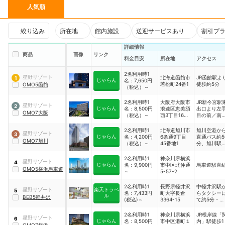
人気順
絞り込み
所在地
館内施設
送迎サービスあり
割引プ
詳細情報
商品
画像
リンク
料金目安
所在地
アクセス
2名利用時1
星野リゾート
北海道函館市
JR函館駅よ
1
じゃらん
名：7,650円
若松町24番1
徒歩約5分
OMO5函館
（税込）～
2名利用時1
大阪府大阪市
JR新今宮駅
星野リゾート
2
じゃらん
名：8,500円
浪速区恵美須
出口より左
OMO7大阪
（税込）～
西3丁目16番
目の前／南
30号
電鉄新今宮
北出口より
2名利用時1
北海道旭川市
旭川空港か
星野リゾート
3
手目の前
じゃらん
名：4,200円
6条通9丁目
直通バス約5
OMO7旭川
（税込）～
45番地1
分、旭川駅
ら徒歩13分
新千歳空港
2名利用時1
神奈川県横浜
星野リゾート
4
ら車で約140
じゃらん
名：9,900円
市中区北仲通
馬車道駅直
OMO5横浜馬車道
分
～
5-57-2
2名利用時1
長野県軽井沢
中軽井沢駅
星野リゾート
楽天トラベ
5
名：7,433円
町大字長倉
らタクシー
ル
BEB5軽井沢
(税込)～
3364-15
て約5分・徒
歩は約17分
碓氷軽井沢I
2名利用時1
神奈川県横浜
JR根岸線「
星野リゾート
6
より約20分
じゃらん
名：8,500円
市中区港町１
内」駅徒歩1