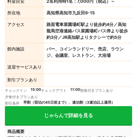
料金目安
2名利用時1名：7,000円（税込）～
所在地
高知県高知市九反田9-15
アクセス
路面電車菜園場町駅より徒歩約4分／高知
龍馬空港連絡バス菜園場町バス停より徒歩
約3分／JR高知駅よりタクシーで約5分
館内施設
バー、コインランドリー、売店、ラウン
ジ、会議室、レストラン、大浴場
送迎サービスあり
割引プランあり
15:00
11:00
チェックイン
チェックアウト
朝食付きプランあり
夕食付きプランあり
早割（宿泊の45日前まで）、連泊割（3連泊以上適用）
割引条件
じゃらんで詳細を見る
商品概要