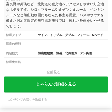
富良野や美瑛など、北海道の観光地へアクセスしやすい好立地
なホテルです。
シロクマルームやえぞひぐまルーム、ペンギン
ルームなど旭山動物園にちなんだ客室も用意。
バスやサウナを
備えた宿泊者限定の無料温浴施設では、疲れた身体をいやせる
でしょう。
部屋タイプ
ツイン、トリプル、ダブル、フォース、5ベッド
温泉の種類
周辺観光
旭山動物園、旭岳、北海道ガーデン街道
部屋食可能
全部見る
じゃらんで詳細を見る
コンテンツの誤りを送信する