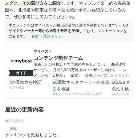
ングと、その選び方をご紹介
します。カップルで楽しめる温泉旅
館や、北海道や関東など様々な地域のホテルも紹介しているの
で、ぜひ参考にしてみてくださいね。
本コンテンツはマイベストが独自の基準に基づき制作していますが、
EC
サイトやメーカー等から送客手数料を受領
しており、プロモーションを
含みます。
制作・運営ポリシー
マイベスト
コンテンツ制作チーム
徹底した自社検証と専門家の声をもとにした、商品比較
サービス。 月間3,000万以上のユーザーに向けて「コス
ガイド
メ」から「日用品」「家電」「金融サービス」まで、ベ
…続きを読む
ストな商品を選んでもらうために、毎日コンテンツを制
作中。
の吸水力を検証
コンテンツ制作チームのプロフィール
電動ネッククーラーの冷却力を検証
USBタイプCケーブ
最近の更新内容
2026.07.12
更新
ランキングを更新しました。