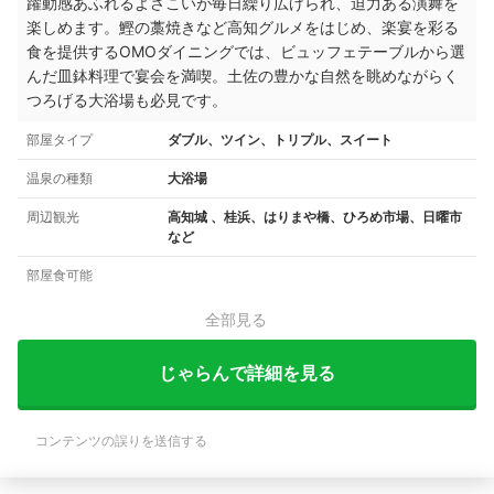
躍動感あふれるよさこいが毎日繰り広げられ、迫力ある演舞を
楽しめます。
鰹の藁焼きなど高知グルメをはじめ、楽宴を彩る
食を提供するOMOダイニングでは、
ビュッフェテーブルから選
んだ皿鉢料理で宴会を満喫。
土佐の豊かな自然を眺めながらく
つろげる大浴場も必見です。
部屋タイプ
ダブル、ツイン、トリプル、スイート
温泉の種類
大浴場
周辺観光
高知城 、桂浜、はりまや橋、ひろめ市場、日曜市
など
部屋食可能
全部見る
じゃらんで詳細を見る
コンテンツの誤りを送信する