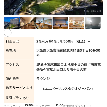
出典：
jalan.net
料金目安
2名利用時1名：8,500円（税込）～
所在地
大阪府大阪市浪速区恵美須西3丁目16番30
号
アクセス
JR新今宮駅東出口より左手目の前／南海電
鉄新今宮駅北出口より右手目の前
館内施設
ラウンジ
送迎サービスあり
（ユニバーサルスタジオジャパン）
割引プランあり
15:00
11:00
チェックイン
チェックアウト
朝食付きプランあり