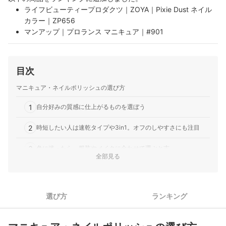
ライフビューティープロダクツ｜ZOYA｜Pixie Dust ネイル
カラー｜ZP656
マンアップ｜プロランス マニキュア｜#901
ライフビューティープロダクツ｜ZOYA｜ZOYAカラー｜
ZP387
ZOYA｜ZOYA ネイルカラー｜ZP967
目次
TAT｜NAILS INC｜BLACK to BLACK
イリア｜MIKAGAMI マニキュア
マニキュア・ネイルポリッシュの選び方
コーセー｜NAIL HOLIC｜モードカラーズ
1
自分好みの質感に仕上がるものを選ぼう
IBD Beauty｜ネイルラッカー
Art of Beauty｜ZOYA｜WILLA｜ZP771
2
時短したい人は速乾タイプや3in1。オフのしやすさにも注目
ORLY International｜ネイルラッカー
3
色に迷ったら、服装やメイクに合わせて選ぶと吉
全部見る
黒のマニキュア全35商品おすすめ人気ランキング
黒のマニキュアの売れ筋ランキングもチェック！
選び方
ランキング