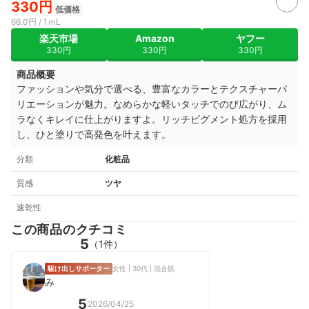
330円
低価格
66.0円 / 1ｍL
楽天市場
Amazon
ヤフー
330円
330円
330円
商品概要
ファッションや気分で選べる、豊富なカラーとテクスチャーバ
リエーションが魅力。なめらかな軽いタッチでのび広がり、ム
ラなくキレイに仕上がりますよ。リッチピグメント処方を採用
し、ひと塗りで高発色を叶えます。
分類
化粧品
質感
ツヤ
速乾性
この商品のクチコミ
5
（1件）
駆け出しサポーター
女性 | 30代 | 混合肌
み
5
2026/04/25