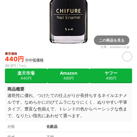
この商品を見る
出典：
amazon.co.jp
最安価格
440円
やや低価格
99.9円 / 1ｍL
楽天市場
Amazon
ヤフー
440円
495円
495円
商品概要
速乾性に優れ、つけたての仕上がりが長持ちするネイルエナメ
ルです。なめらかにのびてムラになりにくく、ぬりやすい平筆
タイプ。豊富な色揃えで、トレンドの色からベーシックな色ま
で、なりたい指先にあわせて選べます。
分類
化粧品