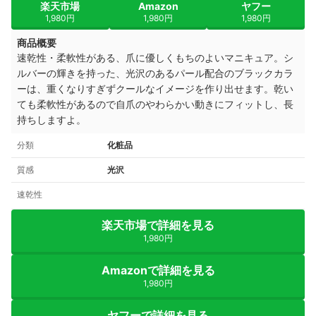
楽天市場
Amazon
ヤフー
1,980円
1,980円
1,980円
商品概要
速乾性・柔軟性がある、爪に優しくもちのよいマニキュア。シ
ルバーの輝きを持った、光沢のある
パール配合のブラックカラ
ーは、重くなりすぎずクールなイメージを作り出せます。
乾い
ても柔軟性があるので自爪のやわらかい動きにフィットし、長
持ちしますよ。
分類
化粧品
質感
光沢
速乾性
楽天市場で詳細を見る
1,980円
Amazonで詳細を見る
1,980円
ヤフーで詳細を見る