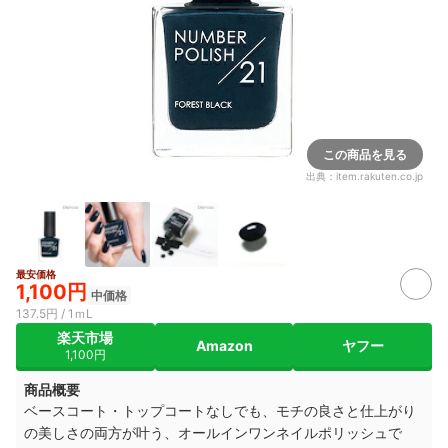
この商品を見る
出典：
item.rakuten.co.jp
最安価格
1,100円
中価格
137.5円 / 1ｍL
楽天市場
Amazon
ヤフー
1,100円
商品概要
ベースコート・トップコートなしでも、モチの良さと仕上がり
の美しさの両方が叶う、オールインワンネイルポリッシュで