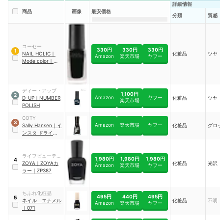
詳細情報
商品
画像
最安価格
分類
質感
コーセー
330円
330円
330円
1
NAIL HOLIC
｜
化粧品
ツヤ
Amazon
楽天市場
ヤフー
Mode color
｜
BK010
ディー・アップ
1,100円
2
Amazon
ヤフー
D-UP
｜
NUMBER
化粧品
ツヤ
楽天市場
POLISH
COTY
3
Amazon
楽天市場
ヤフー
Sally Hansen
｜
イ
化粧品
グロ
ンスタ ドライ
｜
573
ライフビューティ
1,980円
1,980円
1,980円
4
ープロダクツ
ZOYA
｜
ZOYAカ
化粧品
光沢
Amazon
楽天市場
ヤフー
ラー
｜
ZP387
ちふれ化粧品
495円
440円
495円
5
ネイル エナメル
化粧品
不明
Amazon
楽天市場
ヤフー
｜
071