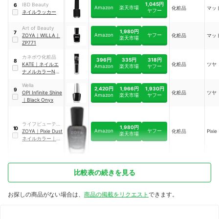
1,045円
IBD Beauty
6
Amazon
楽天市場
化粧品
マッ
ヤフー
ネイルラッカー
Art of Beauty
1,980円
7
Amazon
ヤフー
ZOYA
｜
WILLA
｜
化粧品
マッ
楽天市場
ZP771
カネボウ化粧品
396円
335円
318円
8
KATE
｜
ネイルエ
化粧品
ツヤ
Amazon
楽天市場
ヤフー
ナメルカラーN
｜
BK-4
Wella
2,420円
1,966円
1,930円
9
OPI
Infinite Shine
化粧品
ツヤ
Amazon
楽天市場
ヤフー
｜
Black Onyx
ライフビューティ
1,980円
10
Amazon
ヤフー
ープロダクツ
ZOYA
｜
Pixie Dust
化粧品
Pixie
楽天市場
ネイルカラー
｜
ZP656
比較表の続きを見る
お探しの商品がない場合は、
商品の掲載をリクエスト
できます。