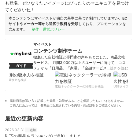
も登場。ぜひなりたいイメージにぴったりのマニキュアを見つけ
てくださいね！
本コンテンツはマイベストが独自の基準に基づき制作していますが、
EC
サイトやメーカー等から送客手数料を受領
しており、プロモーションを
含みます。
制作・運営ポリシー
マイベスト
コンテンツ制作チーム
徹底した自社検証と専門家の声をもとにした、商品比較
サービス。 月間3,000万以上のユーザーに向けて「コス
ガイド
メ」から「日用品」「家電」「金融サービス」まで、ベ
…続きを読む
ストな商品を選んでもらうために、毎日コンテンツを制
作中。
剤の吸水力を検証
コンテンツ制作チームのプロフィール
電動ネッククーラーの冷却力を検証
USBタイプCケー
掲載商品は選び方で記載した効果・効能があることを保証したものではありません。
ご購入にあたっては、各商品に記載されている内容・商品説明をご確認ください。
最近の更新内容
2026.03.31
追加
以下の商品をランキングに追加しました。