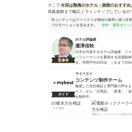
そこで
今回は熱海のホテル・旅館のおすすめ
高級旅館まで幅広くラインナップしているの
本コンテンツはマイベストが独自の基準に基づき
プロモーションを含みます。
制作・運営ポリシ
ホテル評論家
瀧澤信秋
日本を代表するホテル評論家、ジャ
パフォーマンスを重視する現場取材
監修者
る。年間平均300泊、これまで3
存在感も際立ち、多数の連載も抱え
け”とメディアからの信頼は厚い。
マイベスト
瀧澤信秋のプロフィール
コンテンツ制作チーム
徹底した自社検証と専門家の声をもと
スメ」から「日用品」「家電」「金
ガイド
を制作中。
コンテンツ制作チームのプロフ
柔軟剤の吸水力を検証
電動ネッククーラーの冷却力を