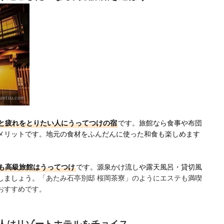
uetsu.com
と疲れをとりたい人にうってつけの宿
です。旅館なら食事や布団
メリットです。地元の食材をふんだんに使った和食も楽しめます
も高級旅館はうってつけ
です。源泉かけ流しや露天風呂・貸切風
しましょう。
「あたみ石亭別邸 桜岡茶寮」のようにエステも満喫
おすすめです。