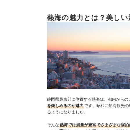
4
一緒に行く相手に合わせて宿を選ぼう
5
熱海の魅力とは？美しい
グルメも満喫したいなら食事内容・スタイ
熱海のホテル・旅館全45選おすすめ人気ランキン
都内からのアクセスが便利な温泉地の旅館をチェ
静岡県最東部に位置する熱海は、都内からの
を楽しめるのが魅力
です。昭和に熱海観光の
るようになりました。
そんな
熱海では湯量が豊富でさまざまな宿泊