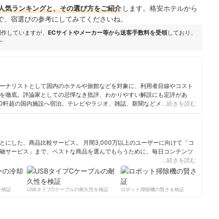
人気ランキングと、その選び方をご紹介
します。格安ホテルから
で、宿選びの参考にしてみてくださいね。
制作していますが、
ECサイトやメーカー等から送客手数料を受領
しており、
ー
ーナリストとして国内のホテルや旅館などを対象に、利用者目線やコスト
を徹底。評論家としての忌憚なき批評、わかりやすい解説にも定評があ
500軒超の国内施設へ宿泊。テレビやラジオ、雑誌、新聞などメディアでの
…続きを読む
るなど徹底した現場主義からの知見に“ホテルのことならタキザワに聞
にした、商品比較サービス。 月間3,000万以上のユーザーに向けて「コ
融サービス」まで、ベストな商品を選んでもらうために、毎日コンテンツ
…続きを読む
ィール
検証
USBタイプCケーブルの耐久性を検証
ロボット掃除機の賢さを検証
サ