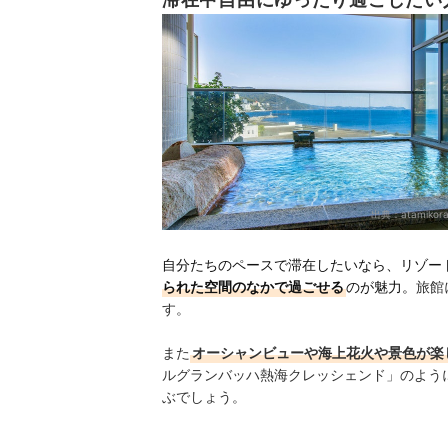
滞在中自由にゆったり過ごしたい
出典：
atamikora
自分たちのペースで滞在したいなら、リゾー
られた空間のなかで過ごせる
のが魅力。
旅館
す。
また
オーシャンビューや海上花火や景色が楽
ルグランバッハ熱海クレッシェンド」のよう
ぶでしょう。