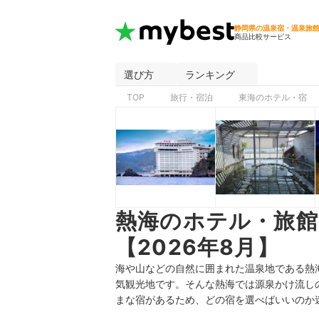
静岡県の温泉宿・温泉旅
商品比較サービス
選び方
ランキング
TOP
旅行・宿泊
東海のホテル・宿
熱海のホテル・旅
【2026年8月】
海や山などの自然に囲まれた温泉地である熱
気観光地です。そんな熱海では源泉かけ流し
まな宿があるため、どの宿を選べばいいのか