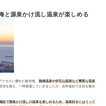
海と源泉かけ流し温泉が楽しめる
ルもチェック！
グ
ック
アクセスに優れた観光地。
熱海温泉や伊豆山温泉など豊富な温泉
絶頂を迎え、一時衰退していきましたが、近年改めて注目を集め
施設で源泉かけ流しの温泉を楽しめるため、温泉好きにはうって