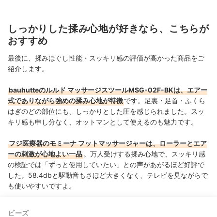
しっかりした揉み心地が好きなら、こちらが
おすすめ
最後に、揉みほぐし性能・スッキリ感の評価が高かった商品をご
紹介します。
bauhutteのルルド マッサージスツールMSG-02F-BKは、エアー
式でありながら強めの揉み心地が特徴
です。足裏・足首・ふくら
はぎのどの部位にも、しっかりとした圧を感じられました。スッ
キリ感も申し分なく、オットマンとして使えるのも魅力です。
フジ医療器のモミーナ フットマッサージャーは、ローラーとエア
ーの刺激が心地よい一品
。万人受けする揉み心地で、スッキリ感
の検証では「ずっと使用していたい」との声があがるほど好評で
した。58.4dbと駆動音もさほど大きくなく、テレビを見ながらで
も使いやすいですよ。
ビーズ