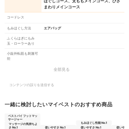
ほぐしコース、太ももメインコース、ひざ
まわりメインコース
コードレス
もみほぐし方法
エアバッグ
ふくらはぎにもみ
玉・ローラーあり
小趾外転筋も刺激可
能
全部見る
コンテンツの誤りを送信する
一緒に検討したいマイベストのおすすめ商品
ベストバイ フットマッ
サージャー
もみほぐし性能 No.1
マッサージの気持ちよ
さ No.1
使いやすさ No.1
使いやすさ No.1
使いやすさ 