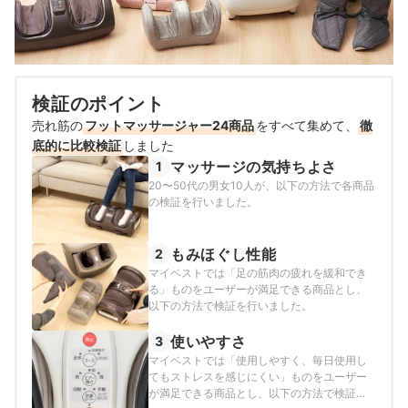
検証のポイント
売れ筋の
フットマッサージャー24商品
をすべて集めて、
徹
底的に比較検証
しました
マッサージの気持ちよさ
1
20〜50代の男女10人が、以下の方法で各商品
の検証を行いました。
もみほぐし性能
2
マイベストでは「足の筋肉の疲れを緩和でき
る」ものをユーザーが満足できる商品とし、
以下の方法で検証を行いました。
使いやすさ
3
マイベストでは「使用しやすく、毎日使用し
てもストレスを感じにくい」ものをユーザー
が満足できる商品とし、以下の方法で検証を