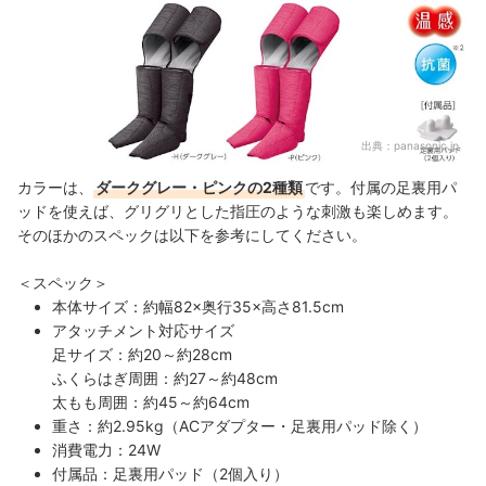
出典：
panasonic.jp
カラーは、
ダークグレー・ピンクの2種類
です。付属の足裏用パ
ッドを使えば、グリグリとした指圧のような刺激も楽しめます。
そのほかのスペックは以下を参考にしてください。
＜スペック＞
本体サイズ：約幅82×奥行35×高さ81.5cm
アタッチメント対応サイズ
足サイズ：約20～約28cm
ふくらはぎ周囲：約27～約48cm
太もも周囲：約45～約64cm
重さ：約2.95kg（ACアダプター・足裏用パッド除く）
消費電力：24W
付属品：足裏用パッド（2個入り）