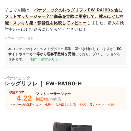
そこで今回は、
パナソニックのレッグリフレ EW-RA190を含む
フットマッサージャー全11商品を実際に用意して、揉みほぐし性
能・スッキリ感・静音性を比較してレビュー
しました。購入を検
討中の人はぜひ参考にしてみてくださいね！
2025年07月25日更新
本コンテンツはマイベストが独自の基準に基づき制作していますが、
EC
サイトやメーカー等から送客手数料を受領
しており、プロモーションを
含みます。
制作・運営ポリシー
パナソニック
レッグリフレ
｜
EW-RA190-H
検証スコア
フットマッサージャー
4.22
検証8位
/24商品
マッサージの気持ちよさ
4.54
｜
もみほぐし性能
4.00
｜
使いやすさ
4.10