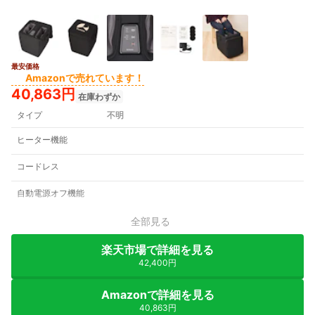
最安価格
Amazonで売れています！
40,863円
在庫わずか
タイプ
不明
ヒーター機能
コードレス
自動電源オフ機能
全部見る
楽天市場で詳細を見る
42,400円
Amazonで詳細を見る
40,863円