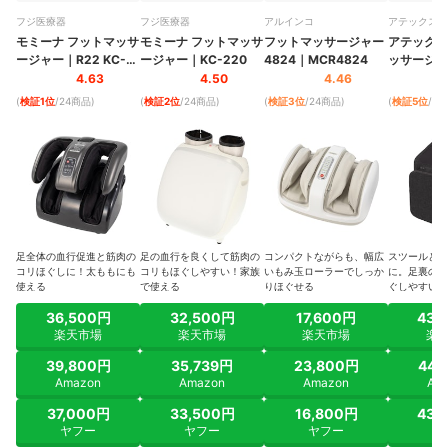
フジ医療器
フジ医療器
アルインコ
アテックス
モミーナ フットマッサ
モミーナ フットマッサ
フットマッサージャー
アテックス
ージャー
｜
R22 KC-
ージャー
｜
KC-220
4824
｜
MCR4824
ッサージス
330
チ
｜
AX-H
4.63
4.50
4.46
(
検証1位
/24商品
)
(
検証2位
/24商品
)
(
検証3位
/24商品
)
(
検証5位
/2
足全体の血行促進と筋肉の
足の血行を良くして筋肉の
コンパクトながらも、幅広
スツールとし
コリほぐしに！太ももにも
コリもほぐしやすい！家族
いもみ玉ローラーでしっか
に。足裏の筋
使える
で使える
りほぐせる
ぐしやすい
36,500円
32,500円
17,600円
43,
楽天市場
楽天市場
楽天市場
楽
39,800円
35,739円
23,800円
44,
Amazon
Amazon
Amazon
Am
37,000円
33,500円
16,800円
43,
ヤフー
ヤフー
ヤフー
ヤ