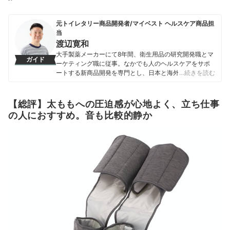
元トイレタリー商品開発者/マイベスト ヘルスケア商品担
当
渡辺寛和
大手製薬メーカーにて8年間、衛生用品の研究開発職とマ
ガイド
ーケティング職に従事。なかでも人のヘルスケアをサポ
ートする新商品開発を専門とし、日本と海外を合わせて
…続きを読む
10製品以上の新製品発売に携わる。 マイベスト入社後は
これまでの開発経験や商品知識を活かし、ヘルスケア商
品全般の比較検証を担当。「ユーザーが知りたいことを
【総評】太ももへの圧迫感が心地よく、立ち仕事
適切な検証に基づきわかりやすく提供する」をモットー
の人におすすめ。音も比較的静か
に、日々の業務に取り組んでいる。
渡辺寛和のプロフィール