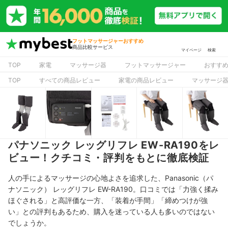
フットマッサージャーおすすめ
商品比較サービス
マイページ
検索
TOP
家電
マッサージ器
フットマッサージャー
おすす
TOP
すべての商品レビュー
家電の商品レビュー
マッサージ
パナソニック レッグリフレ EW-RA190をレ
ビュー！クチコミ・評判をもとに徹底検証
人の手によるマッサージの心地よさを追求した、Panasonic（パ
ナソニック） レッグリフレ EW-RA190。口コミでは「力強く揉み
ほぐされる」と高評価な一方、「装着が手間」「締めつけが強
い」との評判もあるため、購入を迷っている人も多いのではない
でしょうか。