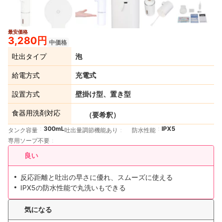
最安価格
2+
3,280円
中価格
吐出タイプ
泡
給電方式
充電式
設置方式
壁掛け型、置き型
食器用洗剤対応
（要希釈）
300mL
IPX5
タンク容量
吐出量調節機能あり
防水性能
専用ソープ不要
良い
反応距離と吐出の早さに優れ、スムーズに使える
IPX5の防水性能で丸洗いもできる
気になる