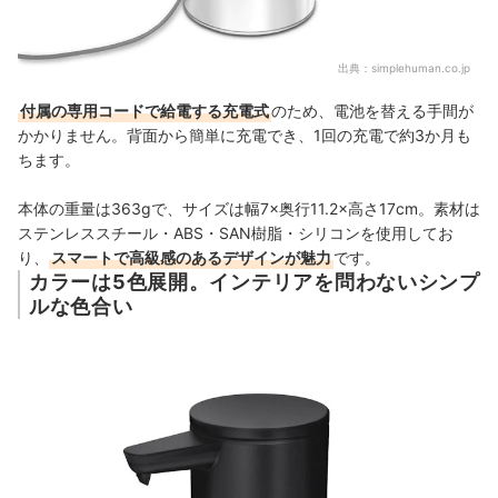
出典：
simplehuman.co.jp
付属の専用コードで給電する充電式
のため、電池を替える手間が
かかりません。背面から簡単に充電でき、1回の充電で約3か月も
ちます。
本体の重量は363gで、サイズは幅7×奥行11.2×高さ17cm。素材は
ステンレススチール・ABS・SAN樹脂・シリコンを使用してお
り、
スマートで高級感のあるデザインが魅力
です。
カラーは5色展開。インテリアを問わないシンプ
ルな色合い