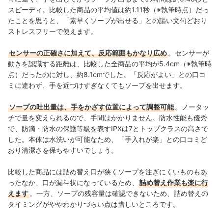
スピーディ。比較した商品の平均値は約1.11秒（※執筆時点）だっ
たことを思うと、「素早くソープが出せる」との謳い文句どおり
ストレスフリーで使えます。
センサーの正確さに加えて、反応範囲もかなり広め
。センサーが
動きを認識する距離は、比較した全商品の平均が5.4cm（※執筆時
点）だったのに対し、約8.1cmでした。「反応がよい」との口コ
ミに違わず、手を近づけすぎなくてもソープを出せます。
ソープの吐出量は、手をかざす位置によって調整可能
。ノータッ
チで量を変えられるので、手間はかかりません。防水性能も優秀
で、防滴・防水の保護等級を表すIPXは7とトップクラスの高さで
した。本体は水洗いが可能なため、「
手入れが楽」との口コミど
おり清潔さを保ちやすいでしょう。
比較した商品には詰め替え口が狭くソープを注ぎにくいものもあ
ったなか、口が漏斗状になっているため、
詰め替え作業も楽に行
えます
。一方、ソープの残容量は確認できないため、詰め替えの
タイミングがややわかりづらい点は惜しいところです。