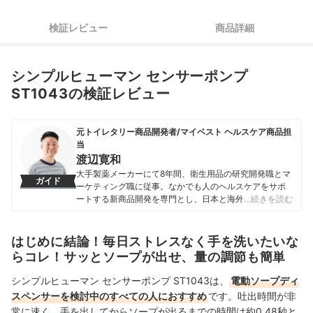
検証レビュー
商品詳細
シンプルヒューマン センサーポンプ
ST1043の検証レビュー
元トイレタリー商品開発者/マイベスト ヘルスケア商品担
当
渡辺寛和
大手製薬メーカーにて8年間、衛生用品の研究開発職とマ
ガイド
ーケティング職に従事。なかでも人のヘルスケアをサポ
ートする新商品開発を専門とし、日本と海外を合わせて
…続きを読む
10製品以上の新製品発売に携わる。 マイベスト入社後は
これまでの開発経験や商品知識を活かし、ヘルスケア商
品全般の比較検証を担当。「ユーザーが知りたいことを
はじめに結論！毎日ストレスなく手を洗いたいな
適切な検証に基づきわかりやすく提供する」をモットー
らコレ！サッとソープが出せ、量の調節も簡単
に、日々の業務に取り組んでいる。
渡辺寛和のプロフィール
シンプルヒューマン センサーポンプ ST1043は、
電動ソープディ
スペンサーを検討中のすべての人におすすめ
です。吐出時間が非
常に速く、手を出してからソープが出るまでの時間は約0.48秒と