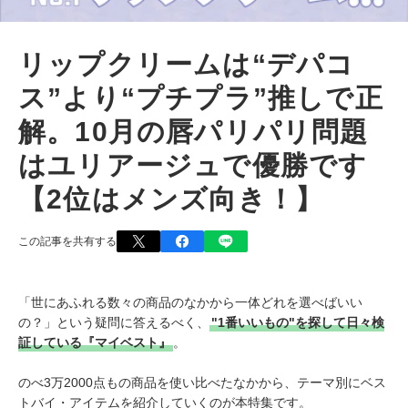
リップクリームは“デパコ
ス”より“プチプラ”推しで正
解。10月の唇パリパリ問題
はユリアージュで優勝です
【2位はメンズ向き！】
この記事を共有する
「世にあふれる数々の商品のなかから一体どれを選べばいい
の？」という疑問に答えるべく、
"1番いいもの"を探して日々検
証している『マイベスト』
。
のべ3万2000点もの商品を使い比べたなかから、テーマ別にベス
トバイ・アイテムを紹介していくのが本特集です。