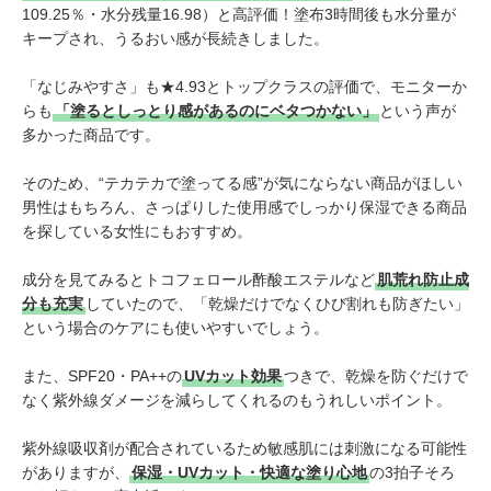
109.25％・水分残量16.98）と高評価！塗布3時間後も水分量が
キープされ、うるおい感が長続きしました。
「なじみやすさ」も★4.93とトップクラスの評価で、モニターか
らも
「塗るとしっとり感があるのにベタつかない」
という声が
多かった商品です。
そのため、“テカテカで塗ってる感”が気にならない商品がほしい
男性はもちろん、さっぱりした使用感でしっかり保湿できる商品
を探している女性にもおすすめ。
成分を見てみるとトコフェロール酢酸エステルなど
肌荒れ防止成
分も充実
していたので、「乾燥だけでなくひび割れも防ぎたい」
という場合のケアにも使いやすいでしょう。
また、SPF20・PA++の
UVカット効果
つきで、乾燥を防ぐだけで
なく紫外線ダメージを減らしてくれるのもうれしいポイント。
紫外線吸収剤が配合されているため敏感肌には刺激になる可能性
がありますが、
保湿・UVカット・快適な塗り心地
の3拍子そろ