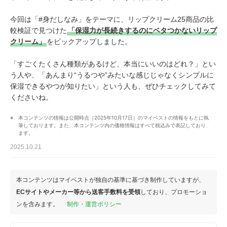
今回は「#身だしなみ」をテーマに、リップクリーム25商品の比
較検証で見つけた
「保湿力が長続きするのにベタつかないリップ
クリーム」
をピックアップしました。
「すごくたくさん種類があるけど、本当にいいのはどれ？」とい
う人や、「あんまり“うるつや”みたいな感じじゃなくシンプルに
保湿できるやつが知りたい」という人も、ぜひチェックしてみて
くださいね。
本コンテンツの情報は公開時点（2025年10月17日）のマイベストの情報をもとに執
筆しております。また、本コンテンツ内の価格情報はすべて税込みで表記しており
ます。
2025.10.21
本コンテンツはマイベストが独自の基準に基づき制作していますが、
ECサイトやメーカー等から送客手数料を受領
しており、プロモーショ
ンを含みます。
制作・運営ポリシー