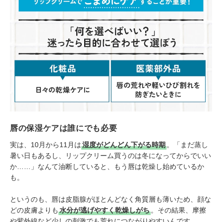
唇の保湿ケアは誰にでも必要
実は、10月から11月は
湿度がどんどん下がる時期
。「まだ蒸し
暑い日もあるし、リップクリーム買うのは冬になってからでいい
か……」なんて油断していると、もう唇は乾燥し始めているか
も。
というのも、唇は皮脂腺がほとんどなく角質層も薄いため、顔な
どの皮膚よりも
水分が逃げやすく乾燥しがち
。その結果、摩擦
や紫外線など少しの刺激でも荒れにつながりやすいんです。