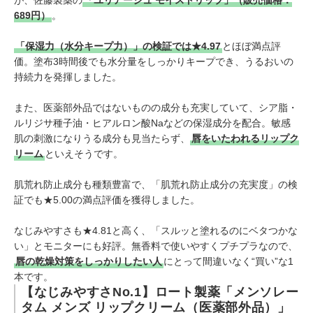
689円）
。
「保湿力（水分キープ力）」の検証では★4.97
とほぼ満点評
価。塗布3時間後でも水分量をしっかりキープでき、うるおいの
持続力を発揮しました。
また、医薬部外品ではないものの成分も充実していて、シア脂・
ルリジサ種子油・ヒアルロン酸Naなどの保湿成分を配合。敏感
肌の刺激になりうる成分も見当たらず、
唇をいたわれるリップク
リーム
といえそうです。
肌荒れ防止成分も種類豊富で、「肌荒れ防止成分の充実度」の検
証でも★5.00の満点評価を獲得しました。
なじみやすさも★4.81と高く、「スルッと塗れるのにベタつかな
い」とモニターにも好評。無香料で使いやすくプチプラなので、
唇の乾燥対策をしっかりしたい人
にとって間違いなく“買い”な1
本です。
【なじみやすさNo.1】ロート製薬「メンソレー
タム メンズ リップクリーム（医薬部外品）」