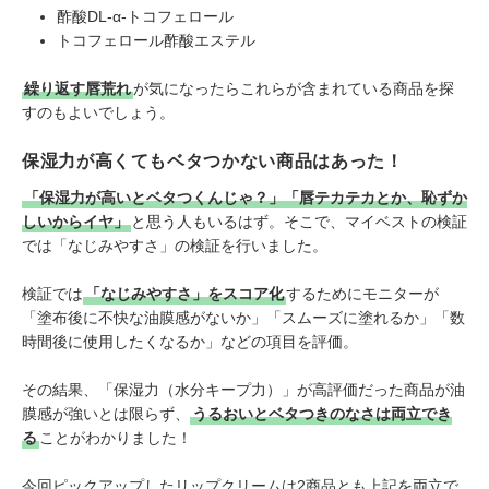
酢酸DL-α-トコフェロール
トコフェロール酢酸エステル
繰り返す唇荒れ
が気になったらこれらが含まれている商品を探
すのもよいでしょう。
保湿力が高くてもベタつかない商品はあった！
「保湿力が高いとベタつくんじゃ？」「唇テカテカとか、恥ずか
しいからイヤ」
と思う人もいるはず。そこで、マイベストの検証
では「なじみやすさ」の検証を行いました。
検証では
「なじみやすさ」をスコア化
するためにモニターが
「塗布後に不快な油膜感がないか」「スムーズに塗れるか」「数
時間後に使用したくなるか」などの項目を評価。
その結果、「保湿力（水分キープ力）」が高評価だった商品が油
膜感が強いとは限らず、
うるおいとベタつきのなさは両立でき
る
ことがわかりました！
今回ピックアップしたリップクリームは2商品とも上記を両立で