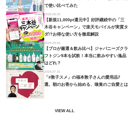
で使い比べてみた
2026.08.05
【新規11,000pt還元中】好評継続中の「三
木谷キャンペーン」で楽天モバイルが実質タ
ダ!?お得な使い方を徹底解説
2026.08.04
【プロが厳選＆飲み比べ】ジャパニーズクラ
フトジン9本を試飲！本当に飲みやすい逸品
はどれ？
2026.07.31
「#敦子スメ」の福本敦子さんの愛用品7
選。朝のお香から始める、嗅覚のご自愛とは
VIEW ALL