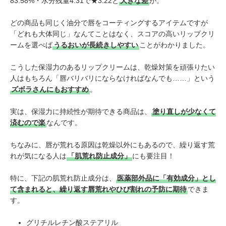
83.58%・水分残量4.31で★3.22と
大きな差
が。
どの商品も同じく油分で唇をコーティングするアイテムですが
「どれも大体同じ」なんてことはなく、スコアの高いリップクリ
ームを選べば
うるおいが長続きしやすい
ことがわかりました。
こうした保湿力のあるリップクリームは、乾燥対策を頑張りたい
人はもちろん「唇バリバリにならなければなんでも……」という
ズボラさんにもおすすめ
。
実は、保湿力に持続性が期待できる商品は、
塗り直しが少なくて
済むので楽
なんです。
ちなみに、唇が荒れる原因は乾燥以外にもあるので、繰り返す荒
れが気になる人は
「肌荒れ防止成分」
にも要注目！
特に、下記の肌荒れ防止成分は、
医薬部外品に「有効成分」とし
て含まれると、繰り返す唇荒れやひび割れの予防に期待
できま
す。
グリチルレチン酸ステアリル