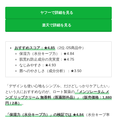
ヤフーで詳細を見る
楽天で詳細を見る
おすすめスコア：★4.85
（2位 /25商品中）
保湿力（水分キープ力）：★4.84
肌荒れ防止成分の充実度：★4.75
なじみやすさ：★4.93
唇へのやさしさ（成分分析）：★3.50
「デザインも使い心地もシンプル、だけどしっかりケアしたい」
という人におすすめなのが、ロート製薬の
「メンソレータム メ
ンズ リップクリーム 無香料（医薬部外品）」（販売価格：1,880
円 / 2本）
。
「保湿力（水分キープ力）」の検証では
★4.84
（水分キープ率