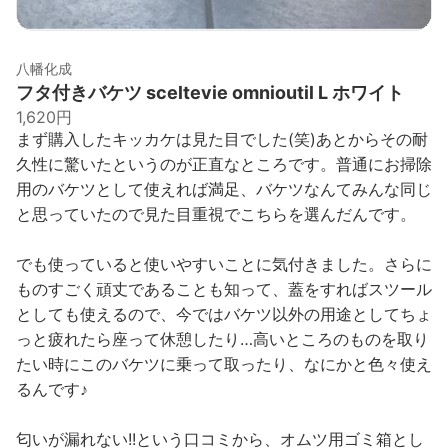
八幡化成
フタ付きバケツ sceltevie omnioutil L ホワイト
1,620円
まず購入したキッカケは見た目でした(笑)あとからその耐
久性に驚いたというのが正直なところです。普通にお掃除
用のバケツとして使えれば満足、バケツなんてみんな同じ
と思っていたので見た目重視でこちらを選んだんです。
でも使っていると使いやすいことに気付きました。さらに
ものすごく頑丈であることも知って、蓋をすればスツール
としても使えるので、今ではバケツ以外の用途としてちょ
っと疲れたら座って休憩したり…高いところのものを取り
たい時にこのバケツに乗って取ったり、なにかと色々使え
るんです♪
匂いが漏れない!!という口コミから、オムツ用ゴミ箱とし