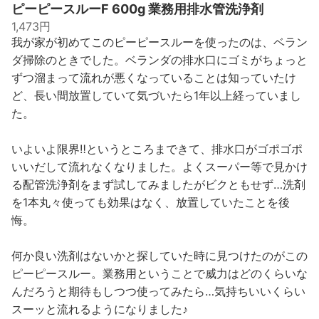
ピーピースルーF 600g 業務用排水管洗浄剤
1,473円
我が家が初めてこのピーピースルーを使ったのは、ベラン
ダ掃除のときでした。ベランダの排水口にゴミがちょっと
ずつ溜まって流れが悪くなっていることは知っていたけ
ど、長い間放置していて気づいたら1年以上経っていまし
た。
いよいよ限界‼︎というところまできて、排水口がゴポゴポ
いいだして流れなくなりました。よくスーパー等で見かけ
る配管洗浄剤をまず試してみましたがビクともせず…洗剤
を1本丸々使っても効果はなく、放置していたことを後
悔。
何か良い洗剤はないかと探していた時に見つけたのがこの
ピーピースルー。業務用ということで威力はどのくらいな
んだろうと期待もしつつ使ってみたら…気持ちいいくらい
スーッと流れるようになりました♪