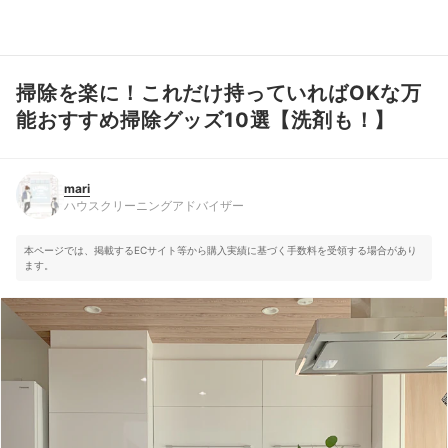
掃除を楽に！これだけ持っていればOKな万
mari
ハウスクリーニングアドバイザー
能おすすめ掃除グッズ10選【洗剤も！】
mari
ハウスクリーニングアドバイザー
本ページでは、掲載するECサイト等から購入実績に基づく手数料を受領する場合があり
ます。