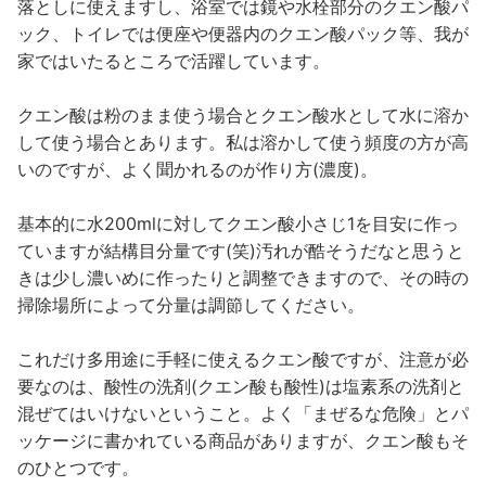
落としに使えますし、浴室では鏡や水栓部分のクエン酸パ
ック、トイレでは便座や便器内のクエン酸パック等、我が
家ではいたるところで活躍しています。
クエン酸は粉のまま使う場合とクエン酸水として水に溶か
して使う場合とあります。私は溶かして使う頻度の方が高
いのですが、よく聞かれるのが作り方(濃度)。
基本的に水200mlに対してクエン酸小さじ1を目安に作っ
ていますが結構目分量です(笑)汚れが酷そうだなと思うと
きは少し濃いめに作ったりと調整できますので、その時の
掃除場所によって分量は調節してください。
これだけ多用途に手軽に使えるクエン酸ですが、注意が必
要なのは、酸性の洗剤(クエン酸も酸性)は塩素系の洗剤と
混ぜてはいけないということ。よく「まぜるな危険」とパ
ッケージに書かれている商品がありますが、クエン酸もそ
のひとつです。