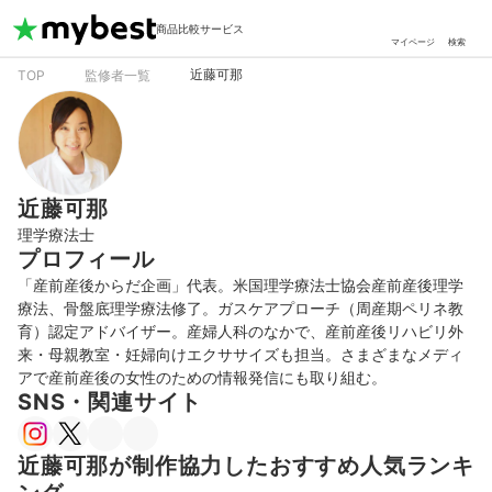
商品比較サービス
マイページ
検索
近藤可那
TOP
監修者一覧
近藤可那
理学療法士
プロフィール
「産前産後からだ企画」代表。米国理学療法士協会産前産後理学
療法、骨盤底理学療法修了。ガスケアプローチ（周産期ペリネ教
育）認定アドバイザー。産婦人科のなかで、産前産後リハビリ外
来・母親教室・妊婦向けエクササイズも担当。さまざまなメディ
アで産前産後の女性のための情報発信にも取り組む。
SNS・関連サイト
近藤可那が制作協力したおすすめ人気ランキ