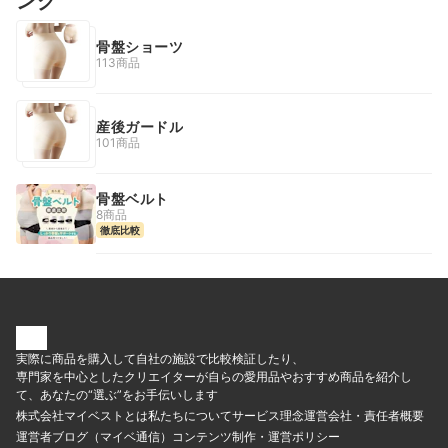
ング
骨盤ショーツ
113商品
産後ガードル
101商品
骨盤ベルト
8商品
徹底比較
実際に商品を購入して自社の施設で比較検証したり、
専門家を中心としたクリエイターが自らの愛用品やおすすめ商品を紹介し
て、あなたの“選ぶ”をお手伝いします
株式会社マイベストとは
私たちについて
サービス理念
運営会社・責任者概要
運営者ブログ（マイベ通信）
コンテンツ制作・運営ポリシー