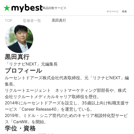
商品比較サービス
マイページ
検索
黒田真行
TOP
監修者一覧
黒田真行
「リクナビNEXT」元編集長
プロフィール
ルーセントドアーズ株式会社代表取締役。元「リクナビNEXT」編
集長。

リクルートエージェント　ネットマーケティング部部長や、株式
会社リクルートメディカルキャリア取締役を歴任。

2014年にルーセントドアーズを設立し、35歳以上向け転職支援サ
ービス「Career Release40」を運営している。

2019年、ミドル・シニア世代のためのキャリア相談特化型サービ
ス「CanWill」を開始。
学位・資格