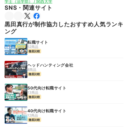
学士（法学部） / 関西大学
SNS・関連サイト
黒田真行が制作協力したおすすめ人気ランキ
ング
転職サイト
52商品
徹底比較
ヘッドハンティング会社
8商品
徹底比較
50代向け転職サイト
13商品
徹底比較
40代向け転職サイト
12商品
徹底比較